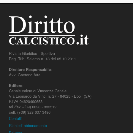
Rivista Giuridico - Sportiva
Reg. Trib. Salerno n. 18 del 05.10.2011
Direttore Responsabile
:
Avv. Gaetano Aita
Editore
:
Canale calcio di Vincenza Canale
Via Leonardo da Vinci n. 27 - 84025 - Eboli (SA)
P.IVA 04620490658
tel./fax +(39) 0828 - 333512
cell. (+39) 328 637 3486
Contatti
Richiedi abbonamento
Privacy