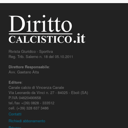
Rivista Giuridico - Sportiva
Reg. Trib. Salerno n. 18 del 05.10.2011
Direttore Responsabile
:
Avv. Gaetano Aita
Editore
:
Canale calcio di Vincenza Canale
Via Leonardo da Vinci n. 27 - 84025 - Eboli (SA)
P.IVA 04620490658
tel./fax +(39) 0828 - 333512
cell. (+39) 328 637 3486
Contatti
Richiedi abbonamento
Privacy