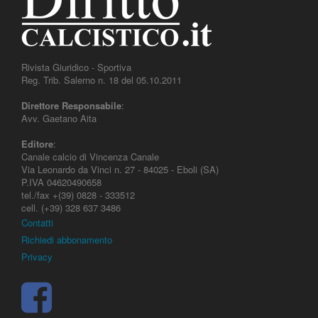
Rivista Giuridico - Sportiva
Reg. Trib. Salerno n. 18 del 05.10.2011
Direttore Responsabile
:
Avv. Gaetano Aita
Editore
:
Canale calcio di Vincenza Canale
Via Leonardo da Vinci n. 27 - 84025 - Eboli (SA)
P.IVA 04620490658
tel./fax +(39) 0828 - 333512
cell. (+39) 328 637 3486
Contatti
Richiedi abbonamento
Privacy