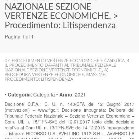
NAZIONALE SEZIONE
VERTENZE ECONOMICHE.
>
Procedimento: Litispendenza
Pagina 1 di 1
07. PROCEDIMENTO VERTENZE ECONOMICHE E CASISTICA
,
4.
IL PROCEDIMENTO DAVANTI AL TRIBUNALE FEDERALE
NAZIONALE SEZIONE VERTENZE ECONOMICHE.
,
A)
PROCEDURA VERTENZE ECONOMICHE
,
MASSIME
,
PROCEDIMENTO: LITISPENDENZA
•
Categoria
:
Categoria
•
Anno
:
2021
Decisione C.F.A.: C. U. n. 140/CFA del 12 Giugno 2017
(motivazioni) – www.figc.it Decisione impugnata: Delibera del
Tribunale Federale Nazionale – Sezione Vertenze Economiche –
Com. Uff. n. 15/TFN-SVE del 12.01.2017 testo della decisione
relativa al Com Uff. n. 13/TFN-SVE del 14.12.2016 Impugnazione
– istanza: RICORSO U.S. AVELLINO 1912 S.R.L. AVVERSO LA