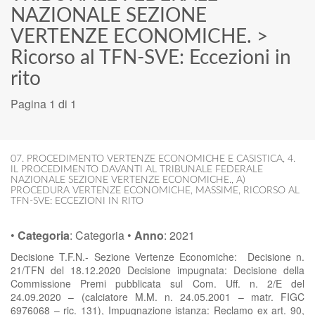
NAZIONALE SEZIONE
VERTENZE ECONOMICHE.
>
Ricorso al TFN-SVE: Eccezioni in
rito
Pagina 1 di 1
07. PROCEDIMENTO VERTENZE ECONOMICHE E CASISTICA
,
4.
IL PROCEDIMENTO DAVANTI AL TRIBUNALE FEDERALE
NAZIONALE SEZIONE VERTENZE ECONOMICHE.
,
A)
PROCEDURA VERTENZE ECONOMICHE
,
MASSIME
,
RICORSO AL
TFN-SVE: ECCEZIONI IN RITO
•
Categoria
:
Categoria
•
Anno
:
2021
Decisione T.F.N.- Sezione Vertenze Economiche: Decisione n.
21/TFN del 18.12.2020 Decisione impugnata: Decisione della
Commissione Premi pubblicata sul Com. Uff. n. 2/E del
24.09.2020 – (calciatore M.M. n. 24.05.2001 – matr. FIGC
6976068 – ric. 131), Impugnazione istanza: Reclamo ex art. 90,