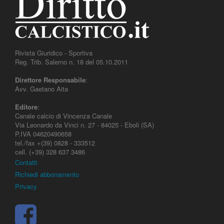
Rivista Giuridico - Sportiva
Reg. Trib. Salerno n. 18 del 05.10.2011
Direttore Responsabile
:
Avv. Gaetano Aita
Editore
:
Canale calcio di Vincenza Canale
Via Leonardo da Vinci n. 27 - 84025 - Eboli (SA)
P.IVA 04620490658
tel./fax +(39) 0828 - 333512
cell. (+39) 328 637 3486
Contatti
Richiedi abbonamento
Privacy