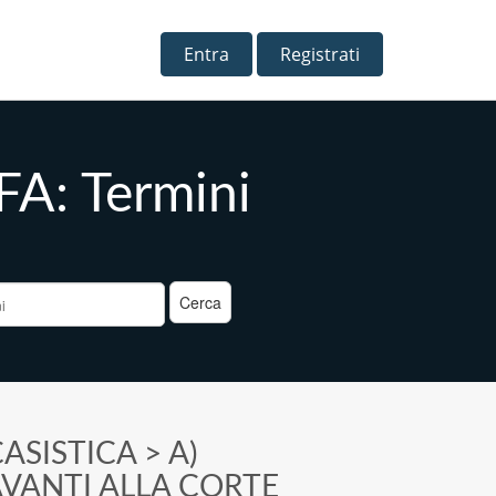
Entra
Registrati
CFA: Termini
a
ASISTICA
>
A)
AVANTI ALLA CORTE