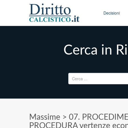
Skip to conten
Main menu
Decisioni
Cerca in Ri
Ricerca per:
Massime
>
07. PROCEDIM
PROCEDURA vertenze eco