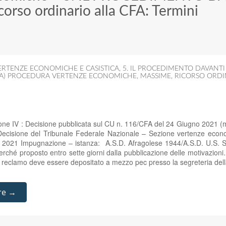
corso ordinario alla CFA: Termini
ERTENZE ECONOMICHE E CASISTICA
,
5. IL PROCEDIMENTO DAVANTI
A) PROCEDURA VERTENZE ECONOMICHE
,
MASSIME
,
RICORSO ORDIN
one IV : Decisione pubblicata sul CU n. 116/CFA del 24 Giugno 2021 (mo
Decisione del Tribunale Federale Nazionale – Sezione vertenze eco
o 2021 Impugnazione – istanza: A.S.D. Afragolese 1944/A.S.D. U.S. 
ché proposto entro sette giorni dalla pubblicazione delle motivazioni…In
l reclamo deve essere depositato a mezzo pec presso la segreteria de
re →