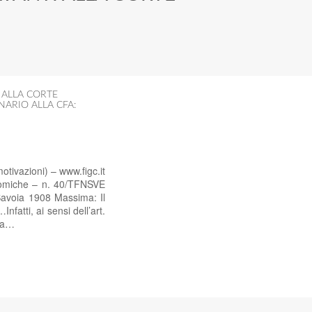
 ALLA CORTE
ARIO ALLA CFA:
tivazioni) – www.figc.it
nomiche – n. 40/TFNSVE
Savoia 1908 Massima: Il
fatti, ai sensi dell’art.
lla…