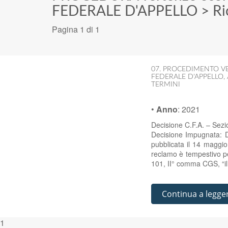
FEDERALE D'APPELLO
>
Ri
Pagina 1 di 1
07. PROCEDIMENTO V
FEDERALE D'APPELLO
,
TERMINI
•
Anno
:
2021
Decisione C.F.A. – Sezi
Decisione Impugnata: 
pubblicata il 14 maggi
reclamo è tempestivo per
101, II° comma CGS, “i
Continua a legge
1