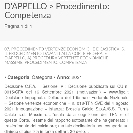
D'APPELLO
>
Procedimento:
Competenza
Pagina 1 di 1
07. PROCEDIMENTO VERTENZE ECONOMICHE E CASISTICA
,
5.
IL PROCEDIMENTO DAVANTI ALLA CORTE FEDERALE
D'APPELLO
,
A) PROCEDURA VERTENZE ECONOMICHE
,
MASSIME
,
PROCEDIMENTO: COMPETENZA
•
Categoria
:
Categoria
•
Anno
:
2021
Decisione C.F.A. – Sezione IV : Decisione pubblicata sul CU n.
0015/CFA del 16 Settembre 2021 (motivazioni) – www.figc.it
Decisione Impugnata: Delibera del Tribunale Federale Nazionale
– Sezione vertenze economiche – n. 018/TFN-SVE del 4 agosto
2021 Impugnazione – istanza: Brescia Calcio S.p.A./S.S. Turris
Calcio s.r.l. Massima:….“esula dalla cognizione del TFN e di
questa Corte, l’esame del rapporto sottostante che ha generato il
trasferimento del calciatore; ma tale declinatoria non comporta un
diniego di giustizia in forza dell’art. 30 dello…