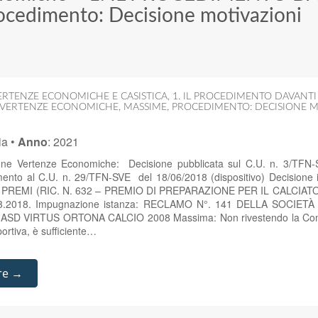
ocedimento: Decisione motivazioni
ERTENZE ECONOMICHE E CASISTICA
,
1. IL PROCEDIMENTO DAVANT
 VERTENZE ECONOMICHE
,
MASSIME
,
PROCEDIMENTO: DECISIONE M
ia
•
Anno
:
2021
ione Vertenze Economiche: Decisione pubblicata sul C.U. n. 3/TFN
rimento al C.U. n. 29/TFN-SVE del 18/06/2018 (dispositivo) Decisio
REMI (RIC. N. 632 – PREMIO DI PREPARAZIONE PER IL CALCIATO
.3.2018. Impugnazione istanza: RECLAMO N°. 141 DELLA SOCIE
SD VIRTUS ORTONA CALCIO 2008 Massima: Non rivestendo la Comm
portiva, è sufficiente…
re →