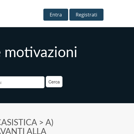
Entra
Registrati
 motivazioni
a
ASISTICA
>
A)
AVANTI ALLA