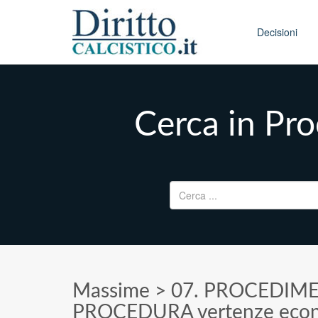
Skip to conten
Main menu
Decisioni
Cerca in Pr
Ricerca per:
Massime
>
07. PROCEDIM
PROCEDURA vertenze eco