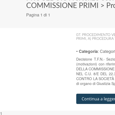
COMMISSIONE PRIMI
>
Pr
Pagina 1 di 1
07. PROCEDIMENTO V
PRIMI
,
A) PROCEDURA
•
Categoria
:
Categor
Decisione T.F.N.- Sez
(motivazioni) con rife
DELLA COMMISSIONE P
NEL C.U. 8/E DEL 22
CONTRO LA SOCIETÀ A
di organo di Giustizia S
Continua a legge
1