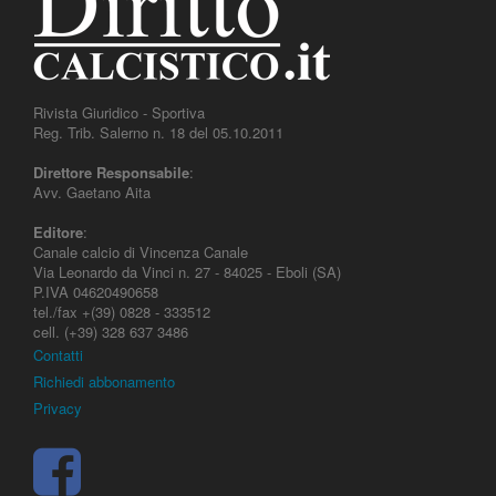
Rivista Giuridico - Sportiva
Reg. Trib. Salerno n. 18 del 05.10.2011
Direttore Responsabile
:
Avv. Gaetano Aita
Editore
:
Canale calcio di Vincenza Canale
Via Leonardo da Vinci n. 27 - 84025 - Eboli (SA)
P.IVA 04620490658
tel./fax +(39) 0828 - 333512
cell. (+39) 328 637 3486
Contatti
Richiedi abbonamento
Privacy