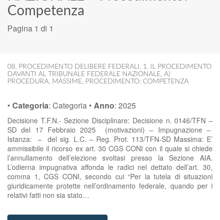
Competenza
Pagina 1 di 1
08. PROCEDIMENTO DELIBERE FEDERALI
,
1. IL PROCEDIMENTO
DAVANTI AL TRIBUNALE FEDERALE NAZIONALE
,
A)
PROCEDURA
,
MASSIME
,
PROCEDIMENTO: COMPETENZA
•
Categoria
:
Categoria
•
Anno
:
2025
Decisione T.F.N.- Sezione Disciplinare: Decisione n. 0146/TFN –
SD del 17 Febbraio 2025 (motivazioni) – Impugnazione –
Istanza: – del sig. L.C. – Reg. Prot. 113/TFN-SD Massima: E’
ammissibile il ricorso ex art. 30 CGS CONI con il quale si chiede
l’annullamento dell’elezione svoltasi presso la Sezione AIA.
L’odierna impugnativa affonda le radici nel dettato dell’art. 30,
comma 1, CGS CONI, secondo cui “Per la tutela di situazioni
giuridicamente protette nell’ordinamento federale, quando per i
relativi fatti non sia stato…