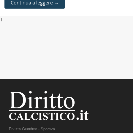
Continua a leggere →
1
Rivista Giuridico - Sportiva