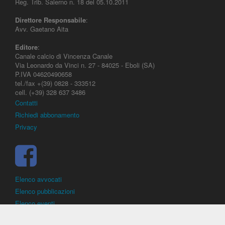
Reg. Trib. Salerno n. 18 del 05.10.2011
Direttore Responsabile
:
Avv. Gaetano Aita
Editore
:
Canale calcio di Vincenza Canale
Via Leonardo da Vinci n. 27 - 84025 - Eboli (SA)
P.IVA 04620490658
tel./fax +(39) 0828 - 333512
cell. (+39) 328 637 3486
Contatti
Richiedi abbonamento
Privacy
Elenco avvocati
Elenco pubblicazioni
Elenco eventi