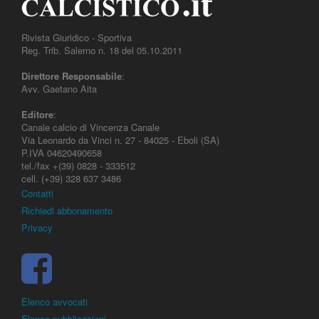
Rivista Giuridico - Sportiva
Reg. Trib. Salerno n. 18 del 05.10.2011
Direttore Responsabile
:
Avv. Gaetano Aita
Editore
:
Canale calcio di Vincenza Canale
Via Leonardo da Vinci n. 27 - 84025 - Eboli (SA)
P.IVA 04620490658
tel./fax +(39) 0828 - 333512
cell. (+39) 328 637 3486
Contatti
Richiedi abbonamento
Privacy
Elenco avvocati
Elenco pubblicazioni