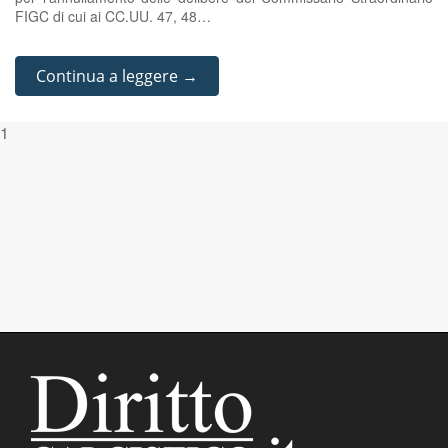
FIGC di cui ai CC.UU. 47, 48…
Continua a leggere →
1