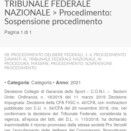
TRIBUNALE FEDERALE
NAZIONALE
>
Procedimento:
Sospensione procedimento
Pagina 1 di 1
08. PROCEDIMENTO DELIBERE FEDERALI
,
1. IL PROCEDIMENTO
DAVANTI AL TRIBUNALE FEDERALE NAZIONALE
,
A)
PROCEDURA
,
MASSIME
,
PROCEDIMENTO: SOSPENSIONE
PROCEDIMENTO
•
Categoria
:
Categoria
•
Anno
:
2021
Decisione Collegio di Garanzia dello Sport – C.O.N.I. – Sezioni
Unite: Ordinanza n. 18/2019 del 11 marzo 2019 Decisione
impugnata: Decisione della CFA FIGC n. 40/CFA, con motivazioni
pubblicate con C.U. n. 54/CFA del 29 novembre 2018, che, nel
confermare la decisione del Tribunale Federale, considerata la
vigenza, all’epoca dei fatti, del D.L. n. 115/2018, ha dichiarato
inammissibile il ricorso promosso dalla stessa società Pro Vercelli
per l’annullamento delle delibere del Commissario Straordinario