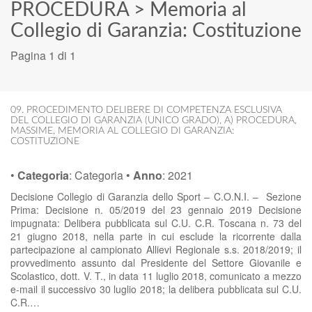
PROCEDURA
>
Memoria al
Collegio di Garanzia: Costituzione
Pagina 1 di 1
09. PROCEDIMENTO DELIBERE DI COMPETENZA ESCLUSIVA
DEL COLLEGIO DI GARANZIA (UNICO GRADO)
,
A) PROCEDURA
,
MASSIME
,
MEMORIA AL COLLEGIO DI GARANZIA:
COSTITUZIONE
•
Categoria
:
Categoria
•
Anno
:
2021
Decisione Collegio di Garanzia dello Sport – C.O.N.I. – Sezione
Prima: Decisione n. 05/2019 del 23 gennaio 2019 Decisione
impugnata: Delibera pubblicata sul C.U. C.R. Toscana n. 73 del
21 giugno 2018, nella parte in cui esclude la ricorrente dalla
partecipazione al campionato Allievi Regionale s.s. 2018/2019; il
provvedimento assunto dal Presidente del Settore Giovanile e
Scolastico, dott. V. T., in data 11 luglio 2018, comunicato a mezzo
e-mail il successivo 30 luglio 2018; la delibera pubblicata sul C.U.
C.R.…