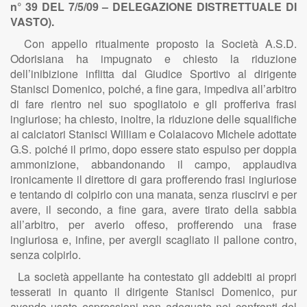
n° 39 DEL 7/5/09 – DELEGAZIONE DISTRETTUALE DI
VASTO).
Con appello ritualmente proposto la Società A.S.D.
Odorisiana ha impugnato e chiesto la riduzione
dell’inibizione inflitta dal Giudice Sportivo al dirigente
Stanisci Domenico, poiché, a fine gara, impediva all’arbitro
di fare rientro nel suo spogliatoio e gli profferiva frasi
ingiuriose; ha chiesto, inoltre, la riduzione delle squalifiche
ai calciatori Stanisci William e Colaiacovo Michele adottate
G.S. poiché il primo, dopo essere stato espulso per doppia
ammonizione, abbandonando il campo, applaudiva
ironicamente il direttore di gara profferendo frasi ingiuriose
e tentando di colpirlo con una manata, senza riuscirvi e per
avere, il secondo, a fine gara, avere tirato della sabbia
all’arbitro, per averlo offeso, profferendo una frase
ingiuriosa e, infine, per avergli scagliato il pallone contro,
senza colpirlo.
La società appellante ha contestato gli addebiti ai propri
tesserati in quanto il dirigente Stanisci Domenico, pur
avendo usato espressioni non adeguate nei confronti del