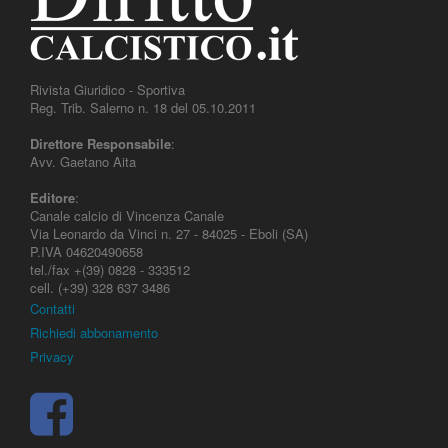
Rivista Giuridico - Sportiva
Reg. Trib. Salerno n. 18 del 05.10.2011
Direttore Responsabile
:
Avv. Gaetano Aita
Editore
:
Canale calcio di Vincenza Canale
Via Leonardo da Vinci n. 27 - 84025 - Eboli (SA)
P.IVA 04620490658
tel./fax +(39) 0828 - 333512
cell. (+39) 328 637 3486
Contatti
Richiedi abbonamento
Privacy