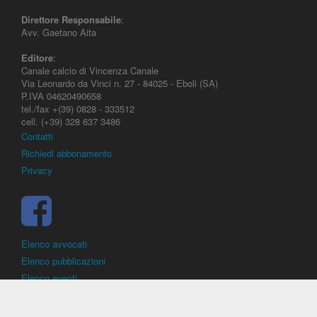
Direttore Responsabile
:
Avv. Gaetano Aita
Editore
:
Canale calcio di Vincenza Canale
Via Leonardo da Vinci n. 27 - 84025 - Eboli (SA)
P.IVA 04620490658
tel./fax +(39) 0828 - 333512
cell. (+39) 328 637 3486
Contatti
Richiedi abbonamento
Privacy
Elenco avvocati
Elenco pubblicazioni
Elenco eventi