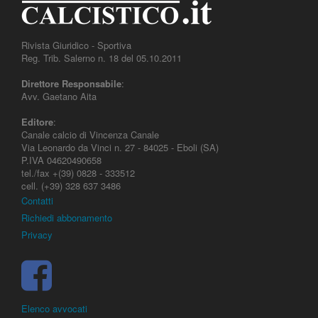
Rivista Giuridico - Sportiva
Reg. Trib. Salerno n. 18 del 05.10.2011
Direttore Responsabile
:
Avv. Gaetano Aita
Editore
:
Canale calcio di Vincenza Canale
Via Leonardo da Vinci n. 27 - 84025 - Eboli (SA)
P.IVA 04620490658
tel./fax +(39) 0828 - 333512
cell. (+39) 328 637 3486
Contatti
Richiedi abbonamento
Privacy
Elenco avvocati