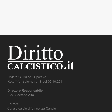
Rivista Giuridico - Sportiva
Reg. Trib. Salerno n. 18 del 05.10.2011
Direttore Responsabile
:
Avv. Gaetano Aita
Editore
:
Canale calcio di Vincenza Canale