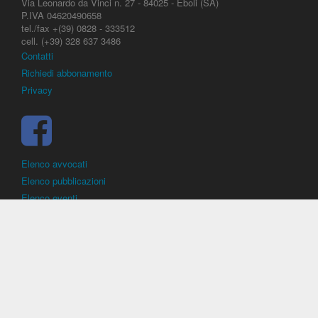
Via Leonardo da Vinci n. 27 - 84025 - Eboli (SA)
P.IVA 04620490658
tel./fax +(39) 0828 - 333512
cell. (+39) 328 637 3486
Contatti
Richiedi abbonamento
Privacy
Elenco avvocati
Elenco pubblicazioni
Elenco eventi
DirittoCalcistico.it
è il portale giuridico - normativo di riferimento per il
diritto sportivo. E' diretto alla società, al calciatore, all'agente
(procuratore), all'allenatore e contiene norme, regolamenti, decisioni,
sentenze e una banca dati di giurisprudenza di giustizia sportiva.
Contiene informazioni inerenti norme, decisioni, regolamenti, sentenze,
ricorsi. - Copyright © 2026
Dirittocalcistico.it