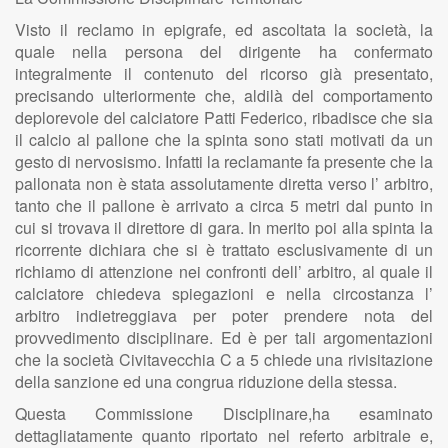
Visto il reclamo in epigrafe, ed ascoltata la società, la
quale nella persona del dirigente ha confermato
integralmente il contenuto del ricorso già presentato,
precisando ulteriormente che, aldilà del comportamento
deplorevole del calciatore Patti Federico, ribadisce che sia
il calcio al pallone che la spinta sono stati motivati da un
gesto di nervosismo. Infatti la reclamante fa presente che la
pallonata non è stata assolutamente diretta verso l’ arbitro,
tanto che il pallone è arrivato a circa 5 metri dal punto in
cui si trovava il direttore di gara. In merito poi alla spinta la
ricorrente dichiara che si è trattato esclusivamente di un
richiamo di attenzione nei confronti dell’ arbitro, al quale il
calciatore chiedeva spiegazioni e nella circostanza l’
arbitro indietreggiava per poter prendere nota del
provvedimento disciplinare. Ed è per tali argomentazioni
che la società Civitavecchia C a 5 chiede una rivisitazione
della sanzione ed una congrua riduzione della stessa.
Questa Commissione Disciplinare,ha esaminato
dettagliatamente quanto riportato nel referto arbitrale e,