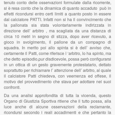
tenuto conto delle osservazioni formulate dalla ricorrente,
si è resa conto che la dinamica di quanto accaduto può in
effetti ricondursi entro certi limiti a quanto posto in essere
dal calciatore PATTI. Infatti non si ha il convincimento che
la pallonata sia stata volontariamente indirizzata in
direzione dell’ arbitro , ma scagliata da una distanza di
circa 10 metri in segno di stizza, dopo aver ricevuto, a
gioco in svolgimento, il pallone da un compagno di
squadra. In merito poi allo spinta si è dell’ avviso che,
certamente il Patti, come riferisce l ‘arbitro, lo ha spinto, ma
che detto episodio,pur disdicevole, possa però configurarsi
in un ottica di un gesto gravemente protestatario, dettato
soprattutto per richiamare l’ attenzione dell’ arbitro, al quale
il calciatore Patti chiedeva, con veemenza ed offese, il
motivo del provvedimento che stava per adottare nei suoi
confronti.
Da una analisi approfondita di tutta la vicenda, questo
Organo di Giustizia Sportiva ritiene che il tutto possa, alla
luce anche di alcune osservazioni della reclamante,
ricondursi secondo i reali accadimenti e che pertanto la