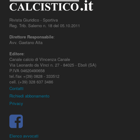
Rivista Giuridico - Sportiva
Reg. Trib. Salerno n. 18 del 05.10.2011
Direttore Responsabile
:
Avv. Gaetano Aita
Editore
:
Canale calcio di Vincenza Canale
Via Leonardo da Vinci n. 27 - 84025 - Eboli (SA)
P.IVA 04620490658
tel./fax +(39) 0828 - 333512
cell. (+39) 328 637 3486
Contatti
Richiedi abbonamento
Privacy
Elenco avvocati