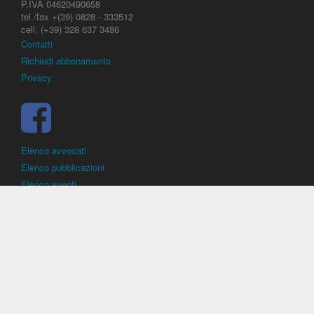
P.IVA 04620490658
tel./fax +(39) 0828 - 333512
cell. (+39) 328 637 3486
Contatti
Richiedi abbonamento
Privacy
Elenco avvocati
Elenco pubblicazioni
Elenco eventi
DirittoCalcistico.it
è il portale giuridico - normativo di riferimento per il
diritto sportivo. E' diretto alla società, al calciatore, all'agente
(procuratore), all'allenatore e contiene norme, regolamenti, decisioni,
sentenze e una banca dati di giurisprudenza di giustizia sportiva.
Contiene informazioni inerenti norme, decisioni, regolamenti, sentenze,
ricorsi. - Copyright © 2026
Dirittocalcistico.it