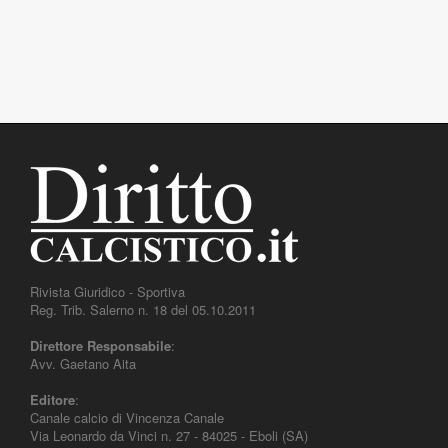
Rivista Giuridico - Sportiva
Reg. Trib. Salerno n. 18 del 05.10.2011
Direttore Responsabile
:
Avv. Gaetano Aita
Editore
:
Canale calcio di Vincenza Canale
Via Leonardo da Vinci n. 27 - 84025 - Eboli (SA)