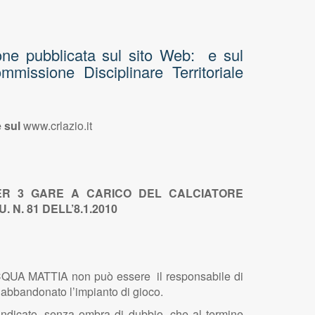
pubblicata sul sito Web: e sul
missione Disciplinare Territoriale
 sul
www.crlazio.it
PER 3 GARE A CARICO DEL CALCIATORE
N. 81 DELL’8.1.2010
LACQUA MATTIA non può essere il responsabile di
 abbandonato l’impianto di gioco.
 indicato, senza ombra di dubbio, che al termine