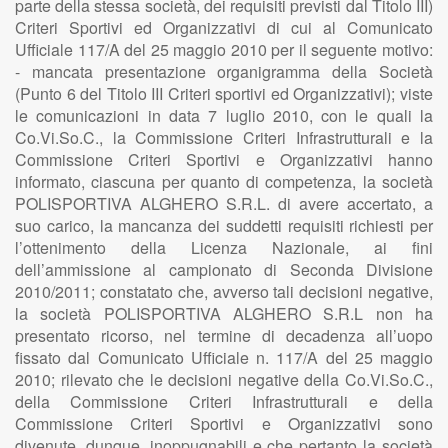
parte della stessa società, dei requisiti previsti dal Titolo III)
Criteri Sportivi ed Organizzativi di cui al Comunicato
Ufficiale 117/A del 25 maggio 2010 per il seguente motivo:
- mancata presentazione organigramma della Società
(Punto 6 del Titolo III Criteri sportivi ed Organizzativi); viste
le comunicazioni in data 7 luglio 2010, con le quali la
Co.Vi.So.C., la Commissione Criteri Infrastrutturali e la
Commissione Criteri Sportivi e Organizzativi hanno
informato, ciascuna per quanto di competenza, la società
POLISPORTIVA ALGHERO S.R.L. di avere accertato, a
suo carico, la mancanza dei suddetti requisiti richiesti per
l’ottenimento della Licenza Nazionale, ai fini
dell’ammissione al campionato di Seconda Divisione
2010/2011; constatato che, avverso tali decisioni negative,
la società POLISPORTIVA ALGHERO S.R.L non ha
presentato ricorso, nel termine di decadenza all’uopo
fissato dal Comunicato Ufficiale n. 117/A del 25 maggio
2010; rilevato che le decisioni negative della Co.Vi.So.C.,
della Commissione Criteri Infrastrutturali e della
Commissione Criteri Sportivi e Organizzativi sono
divenute, dunque, inoppugnabili e che pertanto la società