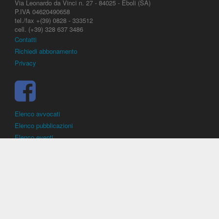
Via Leonardo da Vinci n. 27 - 84025 - Eboli (SA)
P.IVA 04620490658
tel./fax +(39) 0828 - 333512
cell. (+39) 328 637 3486
Contatti
Richiedi abbonamento
Privacy
Elenco avvocati
Elenco pubblicazioni
Elenco eventi
DirittoCalcistico.it
è il portale giuridico - normativo di riferimento per il
diritto sportivo. E' diretto alla società, al calciatore, all'agente
(procuratore), all'allenatore e contiene norme, regolamenti, decisioni,
sentenze e una banca dati di giurisprudenza di giustizia sportiva.
Contiene informazioni inerenti norme, decisioni, regolamenti, sentenze,
ricorsi. - Copyright © 2026
Dirittocalcistico.it