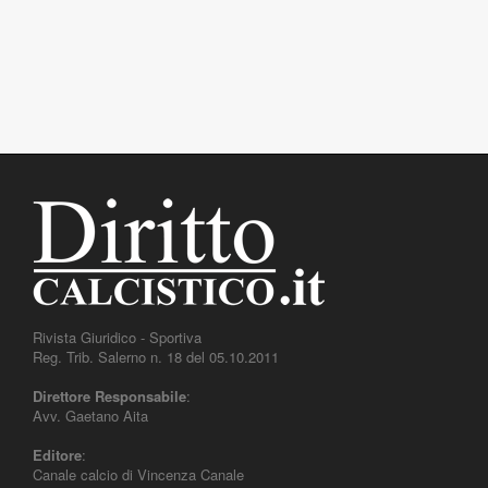
Rivista Giuridico - Sportiva
Reg. Trib. Salerno n. 18 del 05.10.2011
Direttore Responsabile
:
Avv. Gaetano Aita
Editore
:
Canale calcio di Vincenza Canale