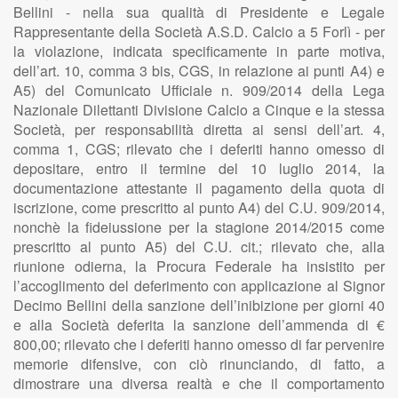
Bellini - nella sua qualità di Presidente e Legale
Rappresentante della Società A.S.D. Calcio a 5 Forlì - per
la violazione, indicata specificamente in parte motiva,
dell’art. 10, comma 3 bis, CGS, in relazione ai punti A4) e
A5) del Comunicato Ufficiale n. 909/2014 della Lega
Nazionale Dilettanti Divisione Calcio a Cinque e la stessa
Società, per responsabilità diretta ai sensi dell’art. 4,
comma 1, CGS; rilevato che i deferiti hanno omesso di
depositare, entro il termine del 10 luglio 2014, la
documentazione attestante il pagamento della quota di
iscrizione, come prescritto al punto A4) del C.U. 909/2014,
nonchè la fideiussione per la stagione 2014/2015 come
prescritto al punto A5) del C.U. cit.; rilevato che, alla
riunione odierna, la Procura Federale ha insistito per
l’accoglimento del deferimento con applicazione al Signor
Decimo Bellini della sanzione dell’inibizione per giorni 40
e alla Società deferita la sanzione dell’ammenda di €
800,00; rilevato che i deferiti hanno omesso di far pervenire
memorie difensive, con ciò rinunciando, di fatto, a
dimostrare una diversa realtà e che il comportamento