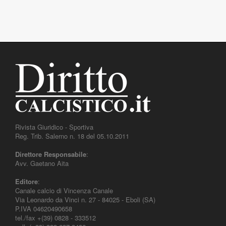
Rivista Giuridico - Sportiva
Reg. Trib. Salerno n. 18 del 05.10.2011
Direttore Responsabile
:
Avv. Gaetano Aita
Editore
:
Canale calcio di Vincenza Canale
Via Leonardo da Vinci n. 27 - 84025 - Eboli (SA)
P.IVA 04620490658
tel./fax +(39) 0828 - 333512