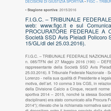
DECISIONI DI GIUSTIZIA SPORTIVA
•
FIGC – TRIBU
•
Stagione sportiva
:
2015/2016
F.I.G.C. – TRIBUNALE FEDERALE NA
web: www.figc.it e sul Comuni
PROCURATORE FEDERALE A CARIC
Società SSD Avis Pleiadi Policoro
15/GL/dl del 25.03.2016).
F.I.G.C. – TRIBUNALE FEDERALE NAZIONALE – Sez
n. 085/TFN del 27 Maggio 2016 (190) – 
rappresentante della Società SSD Avis Pleia
25.03.2016). Il Tribunale Federale Nazionale - Se
Lorenzo - nella sua qualità di Presidente e legal
motiva, dell’art. 10 comma 3 bis CGS, in relazio
della Divisione Calcio a Cinque, recanti norme
sportiva 2014 – 2015, nonché la stessa Società 
disciplinare) era stato comunicato alla Procura F
2014”); rilevato che la richiamata normativa san
di depositare entro il termine previsto dalla de