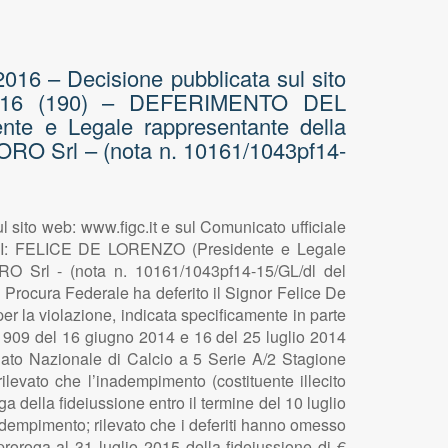
6 – Decisione pubblicata sul sito
o 2016 (190) – DEFERIMENTO DEL
e Legale rappresentante della
ORO Srl – (nota n. 10161/1043pf14-
to web: www.figc.it e sul Comunicato ufficiale
 FELICE DE LORENZO (Presidente e Legale
O Srl - (nota n. 10161/1043pf14-15/GL/dl del
a Procura Federale ha deferito il Signor Felice De
er la violazione, indicata specificamente in parte
n. 909 del 16 giugno 2014 e 16 del 25 luglio 2014
nato Nazionale di Calcio a 5 Serie A/2 Stagione
levato che l’inadempimento (costituente illecito
 della fideiussione entro il termine del 10 luglio
adempimento; rilevato che i deferiti hanno omesso
proroga al 31 luglio 2015 della fideiussione di €