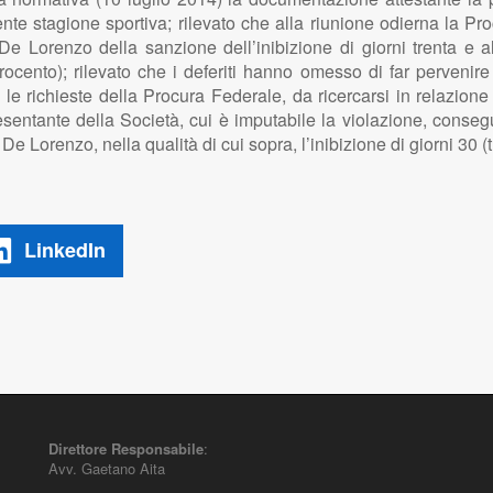
nte stagione sportiva; rilevato che alla riunione odierna la Pr
e Lorenzo della sanzione dell’inibizione di giorni trenta e 
ocento); rilevato che i deferiti hanno omesso di far pervenir
 le richieste della Procura Federale, da ricercarsi in relazion
esentante della Società, cui è imputabile la violazione, consegue
Lorenzo, nella qualità di cui sopra, l’inibizione di giorni 30 (
LinkedIn
Direttore Responsabile
:
Avv. Gaetano Aita