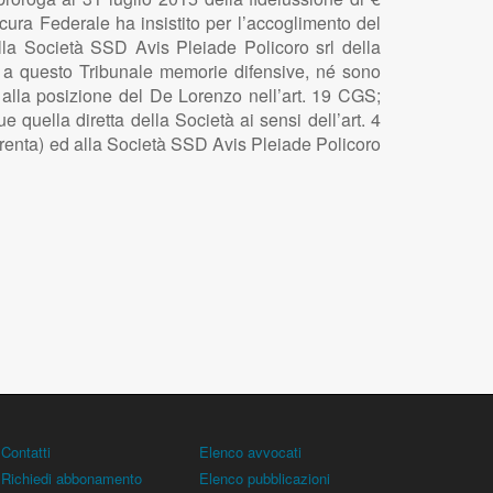
ocura Federale ha insistito per l’accoglimento del
alla Società SSD Avis Pleiade Policoro srl della
e a questo Tribunale memorie difensive, né sono
e alla posizione del De Lorenzo nell’art. 19 CGS;
 quella diretta della Società ai sensi dell’art. 4
trenta) ed alla Società SSD Avis Pleiade Policoro
Contatti
Elenco avvocati
Richiedi abbonamento
Elenco pubblicazioni