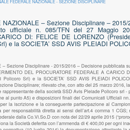
NALE FEDERALE NAZIONALE - SEZIONE DISCIPLINARE
ZIONALE – Sezione Disciplinare – 2015/201
cato ufficiale n. 085/TFN del 27 Maggi
O DI: FELICE DE LORENZO (Presidente 
 Srl) e la SOCIETA’ SSD AVIS PLEIADI POLIC
ione Disciplinare - 2015/2016 – Decisione pubblicata sul si
DEFERIMENTO DEL PROCURATORE FEDERALE A CARICO DI:
di Policoro Srl) e la SOCIETA’ SSD AVIS PLEIADI POLICOR
zione Disciplinare; rilevato che, con atto del 25 marzo 2016, l
e rappresentante della società SSD Avis Pleiade Policoro srl - p
ne al punto A5) e disposizioni finali dei Comunicati Ufficiali n
 per la iscrizione e la conseguente partecipazione al Campio
per responsabilità diretta ai sensi dell’art.4 comma 1 CGS; ri
ederale dalla Co.Vi.So.D con nota del 22/29 aprile 2015 (“proroga
ziona la Società deferita con l’ammenda di € 400,00 per ogni in
tta normativa (10 luglio 2014) la documentazione attestante la 