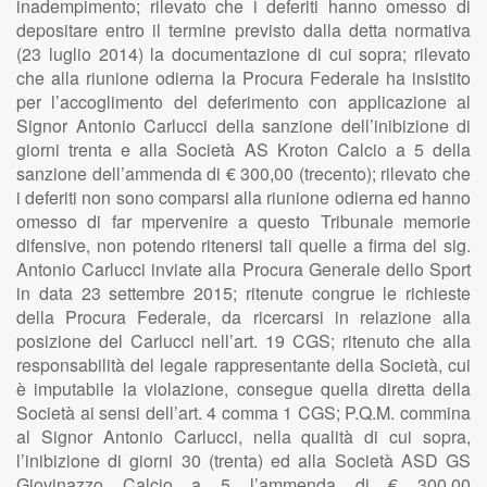
inadempimento; rilevato che i deferiti hanno omesso di
depositare entro il termine previsto dalla detta normativa
(23 luglio 2014) la documentazione di cui sopra; rilevato
che alla riunione odierna la Procura Federale ha insistito
per l’accoglimento del deferimento con applicazione al
Signor Antonio Carlucci della sanzione dell’inibizione di
giorni trenta e alla Società AS Kroton Calcio a 5 della
sanzione dell’ammenda di € 300,00 (trecento); rilevato che
i deferiti non sono comparsi alla riunione odierna ed hanno
omesso di far mpervenire a questo Tribunale memorie
difensive, non potendo ritenersi tali quelle a firma del sig.
Antonio Carlucci inviate alla Procura Generale dello Sport
in data 23 settembre 2015; ritenute congrue le richieste
della Procura Federale, da ricercarsi in relazione alla
posizione del Carlucci nell’art. 19 CGS; ritenuto che alla
responsabilità del legale rappresentante della Società, cui
è imputabile la violazione, consegue quella diretta della
Società ai sensi dell’art. 4 comma 1 CGS; P.Q.M. commina
al Signor Antonio Carlucci, nella qualità di cui sopra,
l’inibizione di giorni 30 (trenta) ed alla Società ASD GS
Giovinazzo Calcio a 5 l’ammenda di € 300,00