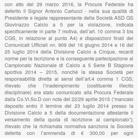
con atto del 29 marzo 2016, la Procura Federale ha
deferito il Signor Antonio Carlucci - nella sua qualità di
Presidente e legale rappresentante della Società ASD GS
Giovinazzo Calcio a 5 per la violazione, indicata
specificamente in parte 7 motiva, dell’art. 10 comma 3 bis
CGS, in relazione al punto A4) e disposizioni finali dei
Comunicati Ufficiali nn. 909 del 16 giugno 2014 e 16 del
25 luglio 2014 della Divisione Calcio a Cinque, recanti
norme per la iscrizione e la conseguente partecipazione al
Campionato Nazionale di Calcio a 5 Serie B Stagione
sportiva 2014 – 2015, nonché la stessa Società per
responsabilità diretta ai sensi dell’art.4 comma 1 CGS;
rilevato che l’inadempimento (costituente illecito
disciplinare) era stato comunicato alla Procura Federale
dalla Co.Vi.So.D con nota del 22/29 aprile 2015 (“mancato
deposito entro il termine del 23 luglio 2014 presso la
Divisione Calcio a 5 della documentazione attestante il
versamento della quota di iscrizione al campionato”);
rilevato che la richiamata normativa sanziona la Società
deferita con l’ammenda di € 300,00 per ogni