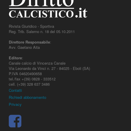
Rivista Giuridico - Sportiva
Reg. Trib. Salerno n. 18 del 05.10.2011
Direttore Responsabile
:
Avv. Gaetano Aita
Editore
:
Canale calcio di Vincenza Canale
Via Leonardo da Vinci n. 27 - 84025 - Eboli (SA)
P.IVA 04620490658
tel./fax +(39) 0828 - 333512
cell. (+39) 328 637 3486
Contatti
Richiedi abbonamento
Privacy