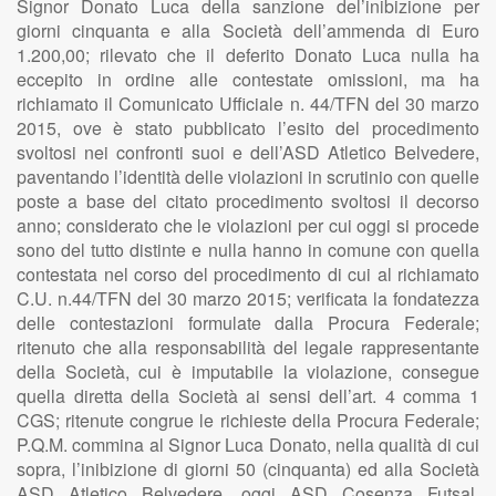
Signor Donato Luca della sanzione del’inibizione per
giorni cinquanta e alla Società dell’ammenda di Euro
1.200,00; rilevato che il deferito Donato Luca nulla ha
eccepito in ordine alle contestate omissioni, ma ha
richiamato il Comunicato Ufficiale n. 44/TFN del 30 marzo
2015, ove è stato pubblicato l’esito del procedimento
svoltosi nei confronti suoi e dell’ASD Atletico Belvedere,
paventando l’identità delle violazioni in scrutinio con quelle
poste a base del citato procedimento svoltosi il decorso
anno; considerato che le violazioni per cui oggi si procede
sono del tutto distinte e nulla hanno in comune con quella
contestata nel corso del procedimento di cui al richiamato
C.U. n.44/TFN del 30 marzo 2015; verificata la fondatezza
delle contestazioni formulate dalla Procura Federale;
ritenuto che alla responsabilità del legale rappresentante
della Società, cui è imputabile la violazione, consegue
quella diretta della Società ai sensi dell’art. 4 comma 1
CGS; ritenute congrue le richieste della Procura Federale;
P.Q.M. commina al Signor Luca Donato, nella qualità di cui
sopra, l’inibizione di giorni 50 (cinquanta) ed alla Società
ASD Atletico Belvedere, oggi ASD Cosenza Futsal,