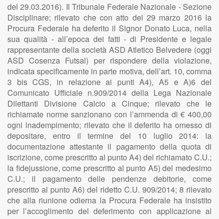
del 29.03.2016). Il Tribunale Federale Nazionale - Sezione
Disciplinare; rilevato che con atto del 29 marzo 2016 la
Procura Federale ha deferito il Signor Donato Luca, nella
sua qualità - all’epoca dei fatti - di Presidente e legale
rappresentante della società ASD Atletico Belvedere (oggi
ASD Cosenza Futsal) per rispondere della violazione,
indicata specificamente in parte motiva, dell’art. 10, comma
3 bis CGS, in relazione ai punti A4), A5 e A)6 del
Comunicato Ufficiale n.909/2014 della Lega Nazionale
Dilettanti Divisione Calcio a Cinque; rilevato che le
richiamate norme sanzionano con l’ammenda di € 400,00
ogni inadempimento; rilevato che il deferito ha omesso di
depositare, entro il termine del 10 luglio 2014: la
documentazione attestante il pagamento della quota di
iscrizione, come prescritto al punto A4) del richiamato C.U.;
la fidejussione, come prescritto al punto A5) del medesimo
C.U.; il pagamento delle pendenze debitorie, come
prescritto al punto A6) del ridetto C.U. 909/2014; 8 rilevato
che alla riunione odierna la Procura Federale ha insistito
per l’accoglimento del deferimento con applicazione al