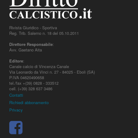
Rivista Giuridico - Sportiva
Reg. Trib. Salerno n. 18 del 05.10.2011
Direttore Responsabile
:
Avv. Gaetano Aita
Editore
:
Canale calcio di Vincenza Canale
Via Leonardo da Vinci n. 27 - 84025 - Eboli (SA)
P.IVA 04620490658
tel./fax +(39) 0828 - 333512
cell. (+39) 328 637 3486
Contatti
Richiedi abbonamento
Privacy