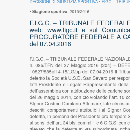
DECISIONI DI GIUSTIZIA SPORTIVA
•
FIGC – TRIBU
•
Stagione sportiva
:
2015/2016
F.I.G.C. – TRIBUNALE FEDERALE NA
web: www.figc.it e sul Comuni
PROCURATORE FEDERALE A CARIC
del 07.04.2016
F.I.G.C. – TRIBUNALE FEDERALE NAZIONALE – Sez
n. 085/TFN del 27 Maggio 2016 (204) –
10827/885pf14-15/LG/pp del 07.04.2016 Il Tribun
deferito la Società U.S.D. San Severo per respons
fatti Presidente e Legale Rappresentante della 
dell’assemblea con attribuzione delle cariche soc
del 26 maggio 2014, con ciò violando l’art. 10 co
Signor Cosimo Damiano Altomare, tale circostanza 
descritti comportamenti attribuibili al Signor
deferita, in persona del Presidente pro tempore
ai sensi dell’art. 34 bis, commi 1 e 6 C.G.S. con 
rilevato che la deferita in via subordinata, ri