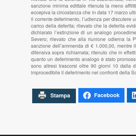
sanzione minima edittale ritenuta la meno afflitt
eccepiva la circostanza che in data 17 marzo ult
il corrente deferimento, l’udienza per discuter
carico della deferita; rilevato che la deferita
dichiarato l’estinzione di un analogo procedim
Severo; rilevato che alla riunione odierna la P
sanzione dell’ammenda di € 1.000,00, mentre il 
difensiva sopra richiamata; ritenuto che in effett
quanto un deferimento analogo è stato promosso
sono altresì trascorsi oltre 90 giorni 10 dalla
improcedibile il deferimento nei confronti della 
Facebook