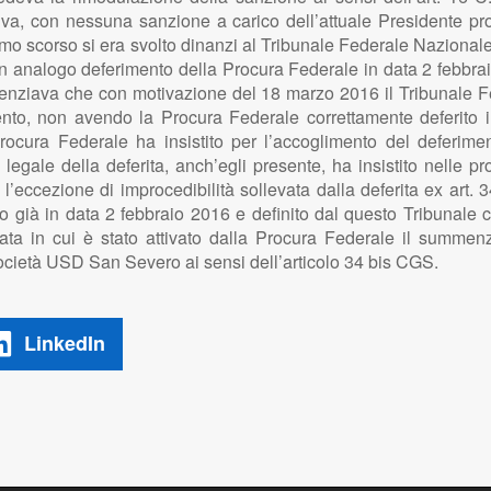
iva, con nessuna sanzione a carico dell’attuale Presidente pro 
imo scorso si era svolto dinanzi al Tribunale Federale Nazional
e un analogo deferimento della Procura Federale in data 2 febbr
 evidenziava che con motivazione del 18 marzo 2016 il Tribunale
ento, non avendo la Procura Federale correttamente deferito
rocura Federale ha insistito per l’accoglimento del deferimen
legale della deferita, anch’egli presente, ha insistito nelle p
i l’eccezione di improcedibilità sollevata dalla deferita ex art
 già in data 2 febbraio 2016 e definito dal questo Tribunale 
 data in cui è stato attivato dalla Procura Federale il summe
Società USD San Severo ai sensi dell’articolo 34 bis CGS.
LinkedIn