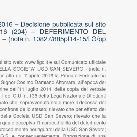
6 – Decisione pubblicata sul sito
o 2016 (204) – DEFERIMENTO DEL
ota n. 10827/885pf14-15/LG/pp
to web: www.figc.it e sul Comunicato ufficiale
LLA SOCIETA’ USD SAN SEVERO - (nota n.
on atto del 7 aprile 2016 la Procura Federale ha
e il Signor Cosimo Damiano Altomare, all’epoca dei
ine dell’11 luglio 2014, della copia del verbale
 1 del C.U. n. 138 della Lega Nazionale Dilettanti
levato che, sopravvenuto nelle more il decesso del
nfronti dello stesso; rilevato che per effetto dei
a della Società USD San Severo; rilevato che la
quale eccepiva l’improcedibilità del deferimento
nte procedimento nei riguardi della USD San Severo;
C.G.S. e, conseguentemente, l’irrogazione di una