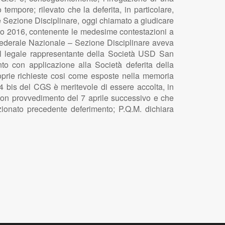
tempore; rilevato che la deferita, in particolare,
e Sezione Disciplinare, oggi chiamato a giudicare
aio 2016, contenente le medesime contestazioni a
 Federale Nazionale – Sezione Disciplinare aveva
 il legale rappresentante della Società USD San
to con applicazione alla Società̀ deferita della
roprie richieste cosi come esposte nella memoria
. 34 bis del CGS è meritevole di essere accolta, in
con provvedimento del 7 aprile successivo e che
nzionato precedente deferimento; P.Q.M. dichiara