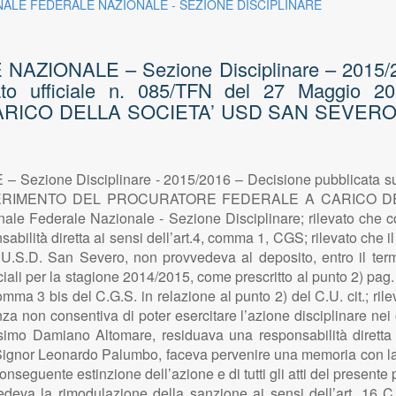
NALE FEDERALE NAZIONALE - SEZIONE DISCIPLINARE
ZIONALE – Sezione Disciplinare – 2015/201
cato ufficiale n. 085/TFN del 27 Maggi
O DELLA SOCIETA’ USD SAN SEVERO – (n
ione Disciplinare - 2015/2016 – Decisione pubblicata sul si
 DEFERIMENTO DEL PROCURATORE FEDERALE A CARICO DE
ale Federale Nazionale - Sezione Disciplinare; rilevato che c
abilità̀ diretta ai sensi dell’art.4, comma 1, CGS; rilevato ch
U.S.D. San Severo, non provvedeva al deposito, entro il term
iali per la stagione 2014/2015, come prescritto al punto 2) pag.
mma 3 bis del C.G.S. in relazione al punto 2) del C.U. cit.; ri
non consentiva di poter esercitare l’azione disciplinare nei co
 Cosimo Damiano Altomare, residuava una responsabilità dirett
 Signor Leonardo Palumbo, faceva pervenire una memoria con la 
conseguente estinzione dell’azione e di tutti gli atti del prese
chiedeva la rimodulazione della sanzione ai sensi dell’art. 16 