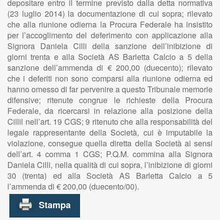
depositare entro il termine previsto dalla detta normativa
(23 luglio 2014) la documentazione di cui sopra; rilevato
che alla riunione odierna la Procura Federale ha insistito
per l’accoglimento del deferimento con applicazione alla
Signora Daniela Cilli della sanzione dell’inibizione di
giorni trenta e alla Società AS Barletta Calcio a 5 della
sanzione dell’ammenda di € 200,00 (duecento); rilevato
che i deferiti non sono comparsi alla riunione odierna ed
hanno omesso di far pervenire a questo Tribunale memorie
difensive; ritenute congrue le richieste della Procura
Federale, da ricercarsi in relazione alla posizione della
Cillil nell’art. 19 CGS; 9 ritenuto che alla responsabilità del
legale rappresentante della Società, cui è imputabile la
violazione, consegue quella diretta della Società ai sensi
dell’art. 4 comma 1 CGS; P.Q.M. commina alla Signora
Daniela Cilli, nella qualità di cui sopra, l’inibizione di giorni
30 (trenta) ed alla Società AS Barletta Calcio a 5
l’ammenda di € 200,00 (duecento/00).