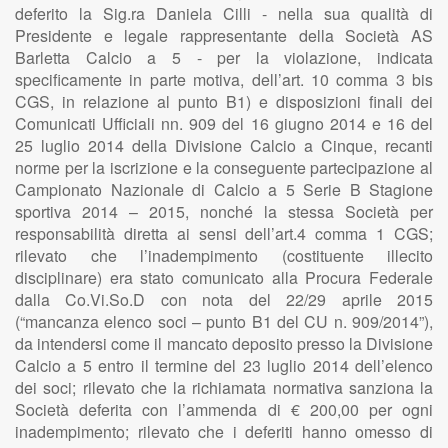
deferito la Sig.ra Daniela Cilli - nella sua qualità di
Presidente e legale rappresentante della Società AS
Barletta Calcio a 5 - per la violazione, indicata
specificamente in parte motiva, dell’art. 10 comma 3 bis
CGS, in relazione al punto B1) e disposizioni finali dei
Comunicati Ufficiali nn. 909 del 16 giugno 2014 e 16 del
25 luglio 2014 della Divisione Calcio a Cinque, recanti
norme per la iscrizione e la conseguente partecipazione al
Campionato Nazionale di Calcio a 5 Serie B Stagione
sportiva 2014 – 2015, nonché la stessa Società per
responsabilità diretta ai sensi dell’art.4 comma 1 CGS;
rilevato che l’inadempimento (costituente illecito
disciplinare) era stato comunicato alla Procura Federale
dalla Co.Vi.So.D con nota del 22/29 aprile 2015
(“mancanza elenco soci – punto B1 del CU n. 909/2014”),
da intendersi come il mancato deposito presso la Divisione
Calcio a 5 entro il termine del 23 luglio 2014 dell’elenco
dei soci; rilevato che la richiamata normativa sanziona la
Società deferita con l’ammenda di € 200,00 per ogni
inadempimento; rilevato che i deferiti hanno omesso di