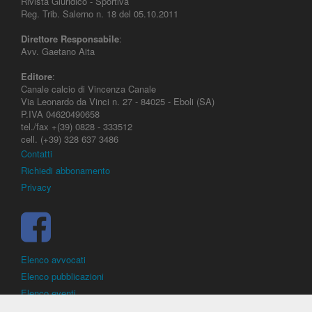
Rivista Giuridico - Sportiva
Reg. Trib. Salerno n. 18 del 05.10.2011
Direttore Responsabile
:
Avv. Gaetano Aita
Editore
:
Canale calcio di Vincenza Canale
Via Leonardo da Vinci n. 27 - 84025 - Eboli (SA)
P.IVA 04620490658
tel./fax +(39) 0828 - 333512
cell. (+39) 328 637 3486
Contatti
Richiedi abbonamento
Privacy
Elenco avvocati
Elenco pubblicazioni
Elenco eventi