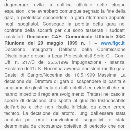
degenerare, evita la notifica ufficiale delle cinque
espulsioni, che avrebbero comunque segnato la fine della
gara, e preferisce sospendere la gara ritornando appunto
negli spogliatoi. Consegue la perdita della gara nei
confronti della società per cui sono tesserati i suddetti
calciatori.
Decisione CAF: Comunicato Ufficiale 33/C
Riunione del 29 maggio 1999 n. 1 –
www.figc.it
Decisione impugnata: Delibera della Commissione
Disciplinare presso la Lega Professionisti Serie C - Com.
Uff. n. 217/C del 25.5.1999 Impugnazione - istanza:
Reclamo dell’U.S. Nocerina avverso decisioni merito gara
Castel di Sangro/Nocerina del 16.5.1999 Massima: La
decisione del Direttore di gara di sospendere la partita è
ampiamente giustificata da fatti obiettivi ed evidenti che ne
hanno impedito il regolare svolgimento. Trattasi nel caso in
specie di decisione che spetta al giudizio insindacabile
dell'arbitro e che non risulta inficiata da alcun errore
tecnico. La decisione dell'arbitro, lungi dall'essere stata
adottata per errati convincimenti soggettivi, è stata
determinata da circostanze obiettive di pericolo che non