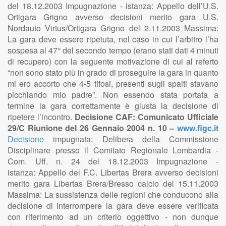
del 18.12.2003 Impugnazione - istanza: Appello dell’U.S.
Ortigara Grigno avverso decisioni merito gara U.S.
Nordauto Virtus/Ortigara Grigno del 2.11.2003 Massima:
La gara deve essere ripetuta, nel caso in cui l’arbitro l’ha
sospesa al 47° del secondo tempo (erano stati dati 4 minuti
di recupero) con la seguente motivazione di cui al referto
“non sono stato più in grado di proseguire la gara in quanto
mi ero accorto che 4-5 tifosi, presenti sugli spalti stavano
picchiando mio padre”. Non essendo stata portata a
termine la gara correttamente è giusta la decisione di
ripetere l’incontro.
Decisione CAF: Comunicato Ufficiale
29/C Riunione del 26 Gennaio 2004 n. 10 –
www.figc.it
Decisione
impugnata: Delibera della Commissione
Disciplinare presso il Comitato Regionale Lombardia -
Com. Uff. n. 24 del 18.12.2003 Impugnazione -
istanza: Appello del F.C. Libertas Brera avverso decisioni
merito gara Libertas Brera/Bresso calcio del 15.11.2003
Massima: La sussistenza delle regioni che conducono alla
decisione di interrompere la gara deve essere verificata
con riferimento ad un criterio oggettivo - non dunque