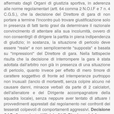
affermato dagli Organi di giustizia sportiva, in aderenza
alle norme regolamentari (artt. 64 comma 2 N.O.I.F e 7 n. 4
C.G.S.), che la decisione del Direttore di gara di non
portare a termine l'incontro può trovare giustificazione solo
in presenza di fatti tanto gravi da determinare il razionale
convincimento di attentare alla sua incolumità, ovvero di
non consentirgli di dirigere la partita in piena indipendenza
di giudizio; in sostanza, la situazione di pericolo deve
essere "reale" e non semplicemente "supposta" e basata
su "impressioni" del Direttore di gara. Nella fattispecie
risulta che la decisione di interrompere la gara è stata
adottata dall'arbitro non già in presenza di una situazione
di pericolo, quanto invece per effetto di mero timore di
carattere soggettivo di fronte ad intemperanze purtroppo
non inusuali (lancio di mortaretti, senza colpire alcuno né
causare danni, minacce verbali da parte di 2 calciatori,
dell'allenatore e del Dirigente accompagnatore della
squadra locale), senza neppure aver tentato di attuare i
provvedimenti apprestati dal regolamento nei confronti dei
tesserati colpevoli di comportamenti aggressivi.
Decisione