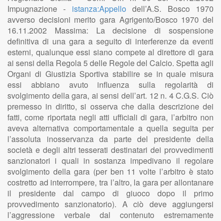
Impugnazione -
istanza:Appello
dell’A.S. Bosco 1970
avverso decisioni merito gara Agrigento/Bosco 1970 del
16.11.2002 Massima: La decisione di sospensione
definitiva di una gara a seguito di interferenze da eventi
esterni, qualunque essi siano compete al direttore di gara
ai sensi della Regola 5 delle Regole del Calcio. Spetta agli
Organi di Giustizia Sportiva stabilire se in quale misura
essi abbiano avuto influenza sulla regolarità di
svolgimento della gara, ai sensi dell’art. 12 n. 4 C.G.S. Ciò
premesso in diritto, si osserva che dalla descrizione dei
fatti, come riportata negli atti ufficiali di gara, l’arbitro non
aveva alternativa comportamentale a quella seguita per
l’assoluta inosservanza da parte del presidente della
società e degli altri tesserati destinatari dei provvedimenti
sanzionatori i quali in sostanza impedivano il regolare
svolgimento della gara (per ben 11 volte l’arbitro è stato
costretto ad interrompere, tra l’altro, la gara per allontanare
il presidente dal campo di giuoco dopo il primo
provvedimento sanzionatorio). A ciò deve aggiungersi
l’aggressione verbale dal contenuto estremamente