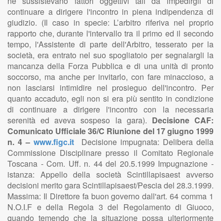
né sussistevano fattori oggettivi tali da impedirgli di
continuare a dirigere l'incontro in piena indipendenza di
giudizio. (Il caso in specie: L’arbitro riferiva nel proprio
rapporto che, durante l'intervallo tra il primo ed il secondo
tempo, l'Assistente di parte dell'Arbitro, tesserato per la
società, era entrato nel suo spogliatoio per segnalargli la
mancanza della Forza Pubblica e di una unità di pronto
soccorso, ma anche per invitarlo, con fare minaccioso, a
non lasciarsi intimidire nel prosieguo dell'incontro. Per
quanto accaduto, egli non si era più sentito in condizione
di continuare a dirigere l'incontro con la necessaria
serenità ed aveva sospeso la gara).
Decisione CAF:
Comunicato Ufficiale 36/C Riunione del 17 giugno 1999
n. 4 –
www.figc.it
Decisione impugnata: Delibera della
Commissione Disciplinare presso il Comitato Regionale
Toscana - Com. Uff. n. 44 del 20.5.1999 Impugnazione -
istanza: Appello della società Scintillapisaest avverso
decisioni merito gara Scintillapisaest/Pescia del 28.3.1999.
Massima: Il Direttore fa buon governo dall'art. 64 comma 1
N.O.I.F e della Regola 3 del Regolamento di Giuoco,
quando temendo che la situazione possa ulteriormente