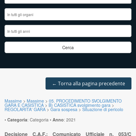
←
Torna alla pagina precedente
Massime
>
Massime
>
05. PROCEDIMENTO SVOLGIMENTO
GARA E CASISTICA
>
B) CASISTICA svolgimento gara
>
REGOLARITA' GARA
>
Gara sospesa
>
Situazione di pericolo
•
Categoria
:
Categoria
•
Anno
:
2021
Decisione C.A.F.: Comunicato Ufficiale n. 053/C