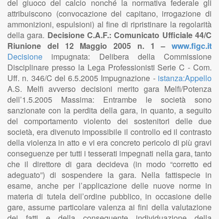
del giuoco del calcio nonché la normativa federale gli
attribuiscono (convocazione del capitano, irrogazione di
ammonizioni, espulsioni) al fine di ripristinare la regolarità
della gara.
Decisione C.A.F.: Comunicato Ufficiale 44/C
Riunione del 12 Maggio 2005 n. 1 –
www.figc.it
Decisione
impugnata: Delibera della Commissione
Disciplinare presso la Lega Professionisti Serie C - Com.
Uff. n. 346/C del 6.5.2005 Impugnazione -
istanza:Appello
A.S. Melfi avverso decisioni merito gara Melfi/Potenza
dell’1.5.2005 Massima: Entrambe le società sono
sanzionate con la perdita della gara, in quanto, a seguito
del comportamento violento dei sostenitori delle due
società, era divenuto impossibile il controllo ed il contrasto
della violenza in atto e vi era concreto pericolo di più gravi
conseguenze per tutti i tesserati impegnati nella gara, tanto
che il direttore di gara decideva (in modo “corretto ed
adeguato”) di sospendere la gara. Nella fattispecie in
esame, anche per l’applicazione delle nuove norme in
materia di tutela dell’ordine pubblico, in occasione delle
gare, assume particolare valenza ai fini della valutazione
dei fatti e della conseguente individuazione della