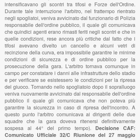
intensificavano gli scontri tra tifosi e Forze dell'Ordine.
Durante tale interruzione l'arbitro, nel frattempo rientrato
negli spogliatoi, veniva avvicinato dal funzionario di Polizia
responsabile dell'ordine pubblico, il quale gli comunicava
che quindici agenti erano rimasti feriti negli scontri e che in
quelle condizioni, rese ancora più critiche dal fatto che i
tifosi avevano divelto un cancello e alcuni vetri di
recinzione della curva, era impossibile garantire le minime
condizioni di sicurezza e di ordine pubblico per la
prosecuzione della gara. L'arbitro tornava comunque in
campo per constatare i danni alle infrastrutture dello stadio
e per verificare se esistessero le condizioni per la ripresa
del giuoco. Tornando nello spogliatoio dopo il sopralluogo
veniva nuovamente avvicinato dal responsabile dell'ordine
pubblico il quale gli comunicava che non poteva più
garantire la sicurezza in caso di ripresa dell'incontro. A
questo punto l'arbitro comunicava ai dirigenti delle due
squadre che la gara doveva ritenersi definitivamente
sospesa al 44° del primo tempo).
Decisione CAF:
Comunicato Ufficiale 32/C Riunione del 27 maggio