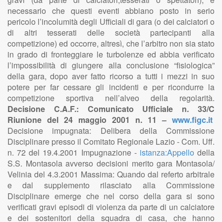
necessario che questi eventi abbiano posto in serio
pericolo l’incolumità degli Ufficiali di gara (o dei calciatori o
di altri tesserati delle società partecipanti alla
competizione) ed occorre, altresì, che l’arbitro non sia stato
in grado di fronteggiare le turbolenze ed abbia verificato
l’impossibilità di giungere alla conclusione “fisiologica”
della gara, dopo aver fatto ricorso a tutti i mezzi in suo
potere per far cessare gli incidenti e per ricondurre la
competizione sportiva nell’alveo della regolarità.
Decisione C.A.F.: Comunicato Ufficiale n. 33/C
Riunione del 24 maggio 2001 n. 11 –
www.figc.it
Decisione impugnata: Delibera della Commissione
Disciplinare presso il Comitato Regionale Lazio - Com. Uff.
n. 72 del 19.4.2001 Impugnazione -
istanza:Appello
della
S.S. Montasola avverso decisioni merito gara Montasola/
Velinia del 4.3.2001 Massima: Quando dal referto arbitrale
e dal supplemento rilasciato alla Commissione
Disciplinare emerge che nel corso della gara si sono
verificati gravi episodi di violenza da parte di un calciatore
e dei sostenitori della squadra di casa, che hanno