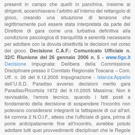
presenti in campo che quelli in panchina, insieme ai
dirigenti, accerchiavano l’arbitro all’interno del rettangolo di
gioco, creando una situazione di tensione che
legittimamente può essere stata interpretata da parte del
Direttore di gara come una turbativa definitiva alla
condizione psicologica di tranquillità e serenità necessaria
per adottare con la dovuta obiettività le decisioni nel corso
del gioco.
Decisione C.A.F.: Comunicato Ufficiale n.
32/C Riunione del 26 gennaio 2006 n. 5 -
www.figc.it
Decisione
impugnata: Delibera della Commissione
Disciplinare presso il Comitato Regionale Toscana – Com.
Uff. n. 26 del 9.12.2005 Impugnazione -
istanza:Appello
dell’U.S.D. Paradiso avverso decisioni merito gara
Paradiso/Ricortola 1972 del 9.10.2005 Massima: Non è
ravvisabile, l'errore tecnico, quando i fatti posti a
fondamento della decisione di sospendere l'incontro non
potevano considerarsi integranti la fattispecie di cui all'art.
64 comma 2 N.O.I.F., atteso che l'ufficiale di gara, prima di
porre anticipatamente fine all'incontro, avrebbe potuto
adottare tutti quei provvedimenti disciplinari che le Regole