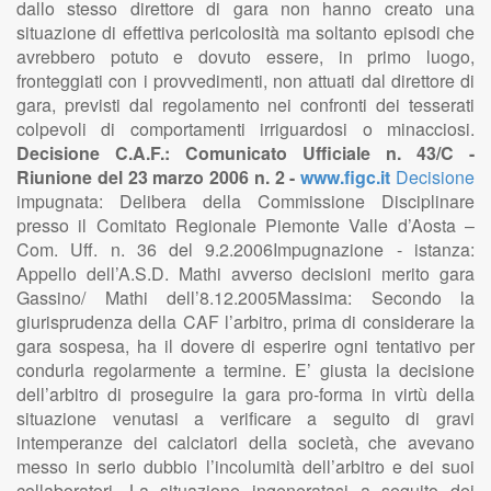
dallo stesso direttore di gara non hanno creato una
situazione di effettiva pericolosità ma soltanto episodi che
avrebbero potuto e dovuto essere, in primo luogo,
fronteggiati con i provvedimenti, non attuati dal direttore di
gara, previsti dal regolamento nei confronti dei tesserati
colpevoli di comportamenti irriguardosi o minacciosi.
Decisione C.A.F.: Comunicato Ufficiale n. 43/C -
Riunione del 23 marzo 2006 n. 2 -
www.figc.it
Decisione
impugnata: Delibera della Commissione Disciplinare
presso il Comitato Regionale Piemonte Valle d’Aosta –
Com. Uff. n. 36 del 9.2.2006Impugnazione - istanza:
Appello dell’A.S.D. Mathi avverso decisioni merito gara
Gassino/ Mathi dell’8.12.2005Massima: Secondo la
giurisprudenza della CAF l’arbitro, prima di considerare la
gara sospesa, ha il dovere di esperire ogni tentativo per
condurla regolarmente a termine. E’ giusta la decisione
dell’arbitro di proseguire la gara pro-forma in virtù della
situazione venutasi a verificare a seguito di gravi
intemperanze dei calciatori della società, che avevano
messo in serio dubbio l’incolumità dell’arbitro e dei suoi
collaboratori. La situazione ingeneratasi a seguito dei