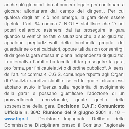
anche più giocatori fino al numero legale per continuare a
giocare; allontanare dal campo dei dirigenti. Per cui
qualora dagli atti ciò non emerge, la gara deve essere
ripetuta. L’art. 64 comma 2 N.O.I.F. stabilisce che “è nei
poteri dell’arbitro astenersi dal far proseguire la gara
quando si verifichino fatti o situazioni che, a suo giudizio,
appaiono pregiudizievoli della incolumità propria, del
guardalinee o dei calciatori, oppure tali da non consentirgli
di dirigere la gara stessa in piena indipendenza di giudizio.
In alternativa l’arbitro ha facoltà di far proseguire la gara,
pro forma, per fini cautelativi o di ordine pubblico”. Ai sensi
dell’art. 12 comma 4 C.G.S. comunque “spetta agli Organi
di Giustizia sportiva stabilire se ed in quale misura essi
abbiano avuto influenza sulla regolarità di svolgimento
della gara” e possano giustificare l’adozione di un
provvedimento eccezionale, quale quello della
sospensione della gara.
Decisione C.A.F.: Comunicato
Ufficiale n. 36/C Riunione del 9 giugno 2001 n. 10 –
www.figc.it
Decisione impugnata: Delibera della
Commissione Disciplinare presso il Comitato Regionale