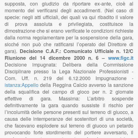
supposta, con giudizio da riportare ex-ante, cioè al
momento del verificarsi degli accadimenti. (Nel caso di
specie: negli atti ufficiali, dei quali va qui ribadito il valore
di prova assoluta e privilegiata, costituisce la
dimostrazione che si erano verificate le condizioni richieste
dalla norma regolamentare per la sospensione della gara,
sicché non può che ratificarsi l’operato del Direttore di
gara).
Decisione C.A.F.: Comunicato Ufficiale n. 12/C
Riunione del 14 dicembre 2000 n. 6 –
www.figc.it
Decisione impugnata: Delibera della Commissione
Disciplinare presso la Lega Nazionale Professionisti -
Com. Uff. n. 219 del 6.12.2000 Impugnazione -
istanza:Appello
della Reggina Calcio avverso la sanzione
della squalifica del campo di gioco per n. 2 giornate
effettive di gara. Massima: L’arbitro sospende
definitivamente la gara quando sussiste il rischio per
l’incolumità delle persone presenti sul terreno di giuoco, a
causa delle intemperanze dei sostenitori di una società,
che facevano esplodere sul terreno di giuoco un petardo
provocando forte stordimento del portiere avversario, il