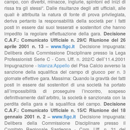
campo, con diverbi, minacce, ingiurie, spintoni ed inizi di
rissa tra gli stessi”. Dalle risultanze degli atti ufficiali, alle
quali è attribuita la natura di fonte di prova privilegiata,
deriva pertanto la responsabilità della società per i fatti
posti in essere dai suoi tesserati e sostenitori che hanno
impedito la regolare effettuazione della gara.
Decisione
C.A.F.: Comunicato Ufficiale n. 29/C Riunione del 26
aprile 2001 n. 13 –
www.figc.it
Decisione impugnata:
Delibera della Commissione Disciplinare presso la Lega
Professionisti Serie C - Com. Uff. n. 202/C dell’11.4.2001
Impugnazione -
istanza:Appello
del Pisa Calcio avverso la
sanzione della squalifica del campo di giuoco per n. 3
giornate effettive gara. Massima: Quando la gravità dei fatti
posti in essere dai sostenitori di una società ha portato
all’impossibilità di proseguire l’incontro, sospeso
definitivamente dall’arbitro, la società è sanzionata con la
perdita della gara e la squalifica del campo.
Decisione
C.A.F.: Comunicato Ufficiale n. 15/C Riunione del 18
gennaio 2001 n. 2 –
www.figc.it
Decisione impugnata:
Delibera della Commissione Disciplinare presso il
Comitato Regionale Sardegna - Com. Uff. n. 21 del