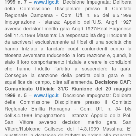
1999 n. 7 –
www.figc.it
Decisione impugnata: Delibera
della Commissione Disciplinare presso il Comitato
Regionale Campania - Com. Uff. n. 85 del 6.5.1999
Impugnazione - istanza: Appello dell’U.S. Angri 1927
avverso decisioni merito gara Angri 1927/Real Paganese
dell’11.4.1999 Massima: La responsabilità degli incidenti è
da ascriversi esclusivamente ai tifosi di una società che
hanno iniziato a lanciare corpi contundenti contro la
tifoseria avversaria inducendo la loro reazione e, quindi, è
stato il loro comportamento iniziale a creare le condizioni
che hanno indotto l'arbitro a sospendere la gara.
Consegue la sanzione della perdita della gara e la
squalifica del campo, oltre all’ammenda.
Decisione CAF:
Comunicato Ufficiale 31/C Riunione del 20 maggio
1999 n. 5 –
www.figc.it
Decisione impugnata: Delibera
della Commissione Disciplinare presso il Comitato
Regionale Emilia Romagna - Com. Uff. n. 34 bis
dell'8.4.1999 Impugnazione - istanza: Appello della Pol.
San Vittore avverso decisioni merito gara San
Vittore/Rubicone Calisese del 14.3.1999 Massima: E’
giustificata la decisione dell'arbitro in ordine alla mancata