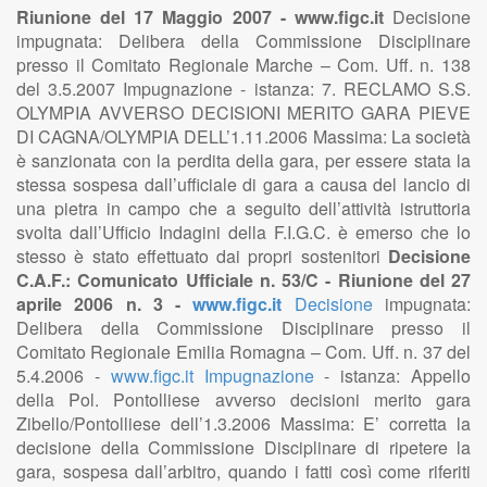
Riunione del 17 Maggio 2007 - www.figc.it
Decisione
impugnata: Delibera della Commissione Disciplinare
presso il Comitato Regionale Marche – Com. Uff. n. 138
del 3.5.2007 Impugnazione - istanza: 7. RECLAMO S.S.
OLYMPIA AVVERSO DECISIONI MERITO GARA PIEVE
DI CAGNA/OLYMPIA DELL’1.11.2006 Massima: La società
è sanzionata con la perdita della gara, per essere stata la
stessa sospesa dall’ufficiale di gara a causa del lancio di
una pietra in campo che a seguito dell’attività istruttoria
svolta dall’Ufficio Indagini della F.I.G.C. è emerso che lo
stesso è stato effettuato dai propri sostenitori
Decisione
C.A.F.: Comunicato Ufficiale n. 53/C - Riunione del 27
aprile 2006 n. 3 -
www.figc.it
Decisione
impugnata:
Delibera della Commissione Disciplinare presso il
Comitato Regionale Emilia Romagna – Com. Uff. n. 37 del
5.4.2006 -
www.figc.it
Impugnazione
- istanza: Appello
della Pol. Pontolliese avverso decisioni merito gara
Zibello/Pontolliese dell’1.3.2006 Massima: E’ corretta la
decisione della Commissione Disciplinare di ripetere la
gara, sospesa dall’arbitro, quando i fatti così come riferiti