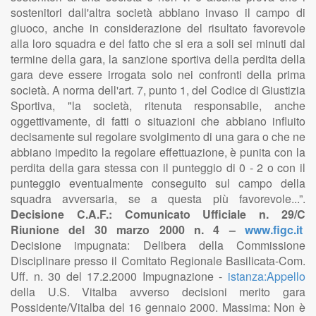
sostenitori dall'altra società abbiano invaso il campo di
giuoco, anche in considerazione del risultato favorevole
alla loro squadra e del fatto che si era a soli sei minuti dal
termine della gara, la sanzione sportiva della perdita della
gara deve essere irrogata solo nei confronti della prima
società. A norma dell'art. 7, punto 1, del Codice di Giustizia
Sportiva, "la società, ritenuta responsabile, anche
oggettivamente, di fatti o situazioni che abbiano influito
decisamente sul regolare svolgimento di una gara o che ne
abbiano impedito la regolare effettuazione, è punita con la
perdita della gara stessa con il punteggio di 0 - 2 o con il
punteggio eventualmente conseguito sul campo della
squadra avversaria, se a questa più favorevole...”.
Decisione C.A.F.: Comunicato Ufficiale n. 29/C
Riunione del 30 marzo 2000 n. 4 –
www.figc.it
Decisione impugnata: Delibera della Commissione
Disciplinare presso il Comitato Regionale Basilicata-Com.
Uff. n. 30 del 17.2.2000 Impugnazione -
istanza:Appello
della U.S. Vitalba avverso decisioni merito gara
Possidente/Vitalba del 16 gennaio 2000. Massima: Non è