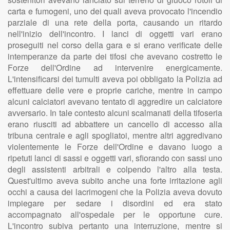
carta e fumogeni, uno dei quali aveva provocato l'incendio
parziale di una rete della porta, causando un ritardo
nell'inizio dell'incontro. I lanci di oggetti vari erano
proseguiti nel corso della gara e si erano verificate delle
intemperanze da parte dei tifosi che avevano costretto le
Forze dell'Ordine ad intervenire energicamente.
L'intensificarsi dei tumulti aveva poi obbligato la Polizia ad
effettuare delle vere e proprie cariche, mentre in campo
alcuni calciatori avevano tentato di aggredire un calciatore
avversario. In tale contesto alcuni scalmanati della tifoseria
erano riusciti ad abbattere un cancello di accesso alla
tribuna centrale e agli spogliatoi, mentre altri aggredivano
violentemente le Forze dell'Ordine e davano luogo a
ripetuti lanci di sassi e oggetti vari, sfiorando con sassi uno
degli assistenti arbitrali e colpendo l'altro alla testa.
Quest'ultimo aveva subito anche una forte irritazione agli
occhi a causa dei lacrimogeni che la Polizia aveva dovuto
impiegare per sedare i disordini ed era stato
accompagnato all'ospedale per le opportune cure.
L'incontro subiva pertanto una interruzione, mentre si