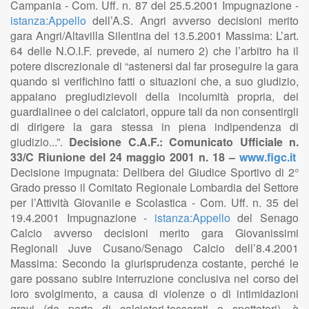
Campania - Com. Uff. n. 87 del 25.5.2001 Impugnazione -
istanza:Appello
dell’A.S. Angri avverso decisioni merito
gara Angri/Altavilla Silentina del 13.5.2001 Massima: L’art.
64 delle N.O.I.F. prevede, al numero 2) che l’arbitro ha il
potere discrezionale di “astenersi dal far proseguire la gara
quando si verifichino fatti o situazioni che, a suo giudizio,
appaiano pregiudizievoli della incolumità propria, dei
guardialinee o dei calciatori, oppure tali da non consentirgli
di dirigere la gara stessa in piena indipendenza di
giudizio...”.
Decisione C.A.F.: Comunicato Ufficiale n.
33/C Riunione del 24 maggio 2001 n. 18 –
www.figc.it
Decisione impugnata: Delibera del Giudice Sportivo di 2°
Grado presso il Comitato Regionale Lombardia del Settore
per l’Attività Giovanile e Scolastica - Com. Uff. n. 35 del
19.4.2001 Impugnazione -
istanza:Appello
del Senago
Calcio avverso decisioni merito gara Giovanissimi
Regionali Juve Cusano/Senago Calcio dell’8.4.2001
Massima: Secondo la giurisprudenza costante, perché le
gare possano subire interruzione conclusiva nel corso del
loro svolgimento, a causa di violenze o di intimidazioni
gravi (da parte di calciatori,tesserati o spettatori), è