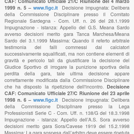
CAF: Comunicato Ufficiale 21/C Riunione del 4 marzo
1999 n. 5 –
www.figc.it
Decisione impugnata: Delibera
della Commissione Disciplinare presso il Comitato
Regionale Sardegna - Com. Uff. n. 26 del 28.1.1999
Impugnazione - istanza: Appello del G.S. Meana Sardo
avverso decisioni merito gara Tanca Marchesa/Meana
Sardo del 3.1.1999 Massima: Quando il referto arbitrale
testimonia dei falli commessi dai calciatori
successivamente squalificati, ma non contiene elementi di
gravità e pericolo tali da giustificare la decisione del
Giudice Sportivo di irrogare la punizione sportiva della
perdita della gara, tale ultima decisione appare
correttamente modificata dalla Commissione Disciplinare
che ha disposto la ripetizione dell'incontro.
Decisione
CAF: Comunicato Ufficiale 27/C Riunione del 23 aprile
1998 n. 6 –
www.figc.it
Decisione impugnata: Delibera
della Commissione Disciplinare presso la Lega
Professionisti Serie C - Com. Uff. n. 138/G del 18.3.1998
Impugnazione - istanza: Appello dell’A.S. Sora avverso
decisioni merito gara Sora/Cavese 1919 del 15.2.1998
Massima: La gara sospesa dall’arbitro deve essere ripetuta