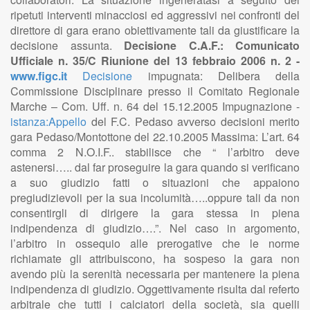
ripetuti interventi minacciosi ed aggressivi nei confronti del
direttore di gara erano obiettivamente tali da giustificare la
decisione assunta.
Decisione C.A.F.: Comunicato
Ufficiale n. 35/C Riunione del 13 febbraio 2006 n. 2 -
www.figc.it
Decisione
impugnata: Delibera della
Commissione Disciplinare presso il Comitato Regionale
Marche – Com. Uff. n. 64 del 15.12.2005 Impugnazione -
istanza:Appello
del F.C. Pedaso avverso decisioni merito
gara Pedaso/Montottone del 22.10.2005 Massima: L’art. 64
comma 2 N.O.I.F.. stabilisce che “ l’arbitro deve
astenersi….. dal far proseguire la gara quando si verificano
a suo giudizio fatti o situazioni che appaiono
pregiudizievoli per la sua incolumità…..oppure tali da non
consentirgli di dirigere la gara stessa in piena
indipendenza di giudizio….”. Nel caso in argomento,
l’arbitro in ossequio alle prerogative che le norme
richiamate gli attribuiscono, ha sospeso la gara non
avendo più la serenità necessaria per mantenere la piena
indipendenza di giudizio. Oggettivamente risulta dal referto
arbitrale che tutti i calciatori della società, sia quelli