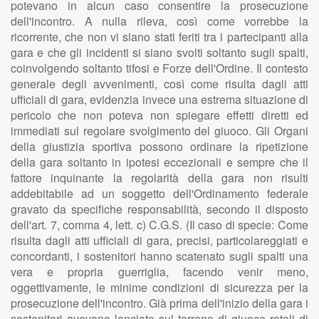
potevano in alcun caso consentire la prosecuzione
dell'incontro. A nulla rileva, così come vorrebbe la
ricorrente, che non vi siano stati feriti tra i partecipanti alla
gara e che gli incidenti si siano svolti soltanto sugli spalti,
coinvolgendo soltanto tifosi e Forze dell'Ordine. Il contesto
generale degli avvenimenti, così come risulta dagli atti
ufficiali di gara, evidenzia invece una estrema situazione di
pericolo che non poteva non spiegare effetti diretti ed
immediati sul regolare svolgimento del giuoco. Gli Organi
della giustizia sportiva possono ordinare la ripetizione
della gara soltanto in ipotesi eccezionali e sempre che il
fattore inquinante la regolarità della gara non risulti
addebitabile ad un soggetto dell'Ordinamento federale
gravato da specifiche responsabilità, secondo il disposto
dell'art. 7, comma 4, lett. c) C.G.S. (Il caso di specie: Come
risulta dagli atti ufficiali di gara, precisi, particolareggiati e
concordanti, i sostenitori hanno scatenato sugli spalti una
vera e propria guerriglia, facendo venir meno,
oggettivamente, le minime condizioni di sicurezza per la
prosecuzione dell'incontro. Già prima dell'inizio della gara i
sostenitori avevano lanciato sul terreno di giuoco rotoli di