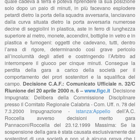
quale cadeva a terra e poteva riprendere la sua posizione
solo dopo un paio di minuti, in più facevano esplodere
petardi dietro la porta della squadra avversaria, lanciavano
dalla curva situata dietro la porta avversaria numerose
decine di seggiolini in plastica, aste in ferro di lunghezza
superiore al metro, monete, accendini, bottiglie in vetro e in
plastica e fumogeni: oggetti che cadevano, tutti, dentro
l’area di rigore, determinando così grave pericolo
all’incolumità degli atleti e costringendo l’Arbitro ad
interrompere il giuoco per cinque minuti. Consegue la
perdita della gara a carico della società per il
comportamento dei prori sostenitori e la squalifica del
campo.
Decisione C.A.F.: Comunicato Ufficiale n. 32/C
Riunione del 20 aprile 2000 n. 6 –
www.figc.it
Decisione
impugnata: Delibera della Commissione Disciplinare
presso il Comitato Regionale Calabria - Com. Uff. n. 78 del
7.3.2000 Impugnazione -
istanza:Appello
dell’A.C.
Roccella avverso decisioni merito gara
Pannaconi/Roccella del 23.12.1999 Massima: Se la
sospensione della gara è stata causata esclusivamente dai
sostenitori di una società e non vi è alcuna prova che i