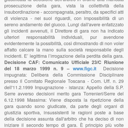
prosecuzione della gara, vista la collettività della
insubordinazione - accompagnata, peraltro, da specifici atti
di violenza - nei suoi riguardi, con impossibilità di un
sereno andamento del giuoco. Lungi dall'avere enfatizzato
gli incidenti avvenuti, il Direttore di gara non ha indicato
ulteriori responsabilità individuali, pur avendone
evidentemente la possibilità, così dimostrando di non voler
affatto calcare la mano sulla società responsabile degli
incidenti. E’ legittima l’irrogazione della perdita della gara.
Decisione CAF: Comunicato Ufficiale 23/C Riunione
del 18 marzo 1999 n. 9 –
www.figc.it
Decisione
impugnata: Delibera della Commissione Disciplinare
presso il Comitato Regionale Toscana - Com. Uff. n. 29
dell'11.2.1999 Impugnazione - istanza: Appello della S.P.
Serre avverso decisioni merito gara Torrenieri/Serre del
6.12.1998 Massima: Viene disposta la ripetizione della
gara quando sono giudicate, da parte degli organi di
giustizia sportiva, insussistenti le ragioni poste a base
della decisione assunta dall'arbitro che ha deciso di non
iniziare il secondo tempo di gara. È principio più volte