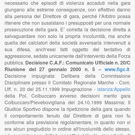
necessario che episodi di violenza accaduti nella gara
giungano alle estreme conseguenze, con effettivo danno
alla persona del Direttore di gara, perché l'Arbitro possa
ritenere che non sussistano i presupposti per una normale
prosecuzione della gara. E’ corretta la decisione diretta a
salvaguardare non solo la propria incolumità, ma anche
quella dei calciatori della società avversaria intervenuti a
sua difesa, anch'essi fatti oggetto del tentativo di
aggressione, sedata unicamente dall'intervento della Forza
pubblica.
Decisione C.A.F.: Comunicato Ufficiale n. 20/C
Riunione del 27 gennaio 2000 n. 5 –
www.figc.it
Decisione impugnata: Delibera della Commissione
Disciplinare presso il Comitato Regionale Marche - Com.
Uff. n. 20 del 25.11.1999 Impugnazione -
istanza:Appello
della Pol. Colbuccaro avverso decisioni merito gara
Colbuccaro/Pievebovigliana del 24.10.1999 Massima: Il
Giudice Sportivo dispone la ripetizione della gara quando
il comportamento tenuto dal Direttore di gara non fu
conforme alla previsione regolamentare, in quanto non vi
era alcun pregiudizio in ordine all'incolumità dello stesso,