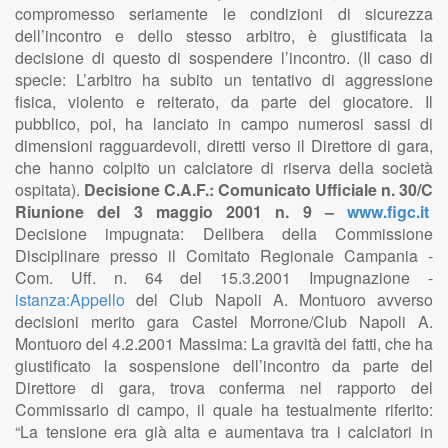
compromesso seriamente le condizioni di sicurezza
dell’incontro e dello stesso arbitro, è giustificata la
decisione di questo di sospendere l’incontro. (Il caso di
specie: L’arbitro ha subito un tentativo di aggressione
fisica, violento e reiterato, da parte del giocatore. Il
pubblico, poi, ha lanciato in campo numerosi sassi di
dimensioni ragguardevoli, diretti verso il Direttore di gara,
che hanno colpito un calciatore di riserva della società
ospitata).
Decisione C.A.F.: Comunicato Ufficiale n. 30/C
Riunione del 3 maggio 2001 n. 9 –
www.figc.it
Decisione impugnata: Delibera della Commissione
Disciplinare presso il Comitato Regionale Campania -
Com. Uff. n. 64 del 15.3.2001 Impugnazione -
istanza:Appello
del Club Napoli A. Montuoro avverso
decisioni merito gara Castel Morrone/Club Napoli A.
Montuoro del 4.2.2001 Massima: La gravità dei fatti, che ha
giustificato la sospensione dell’incontro da parte del
Direttore di gara, trova conferma nel rapporto del
Commissario di campo, il quale ha testualmente riferito:
“La tensione era già alta e aumentava tra i calciatori in