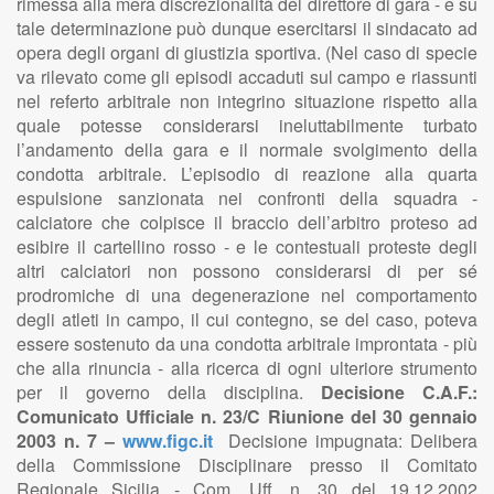
rimessa alla mera discrezionalità del direttore di gara - e su
tale determinazione può dunque esercitarsi il sindacato ad
opera degli organi di giustizia sportiva. (Nel caso di specie
va rilevato come gli episodi accaduti sul campo e riassunti
nel referto arbitrale non integrino situazione rispetto alla
quale potesse considerarsi ineluttabilmente turbato
l’andamento della gara e il normale svolgimento della
condotta arbitrale. L’episodio di reazione alla quarta
espulsione sanzionata nei confronti della squadra -
calciatore che colpisce il braccio dell’arbitro proteso ad
esibire il cartellino rosso - e le contestuali proteste degli
altri calciatori non possono considerarsi di per sé
prodromiche di una degenerazione nel comportamento
degli atleti in campo, il cui contegno, se del caso, poteva
essere sostenuto da una condotta arbitrale improntata - più
che alla rinuncia - alla ricerca di ogni ulteriore strumento
per il governo della disciplina.
Decisione C.A.F.:
Comunicato Ufficiale n. 23/C Riunione del 30 gennaio
2003 n. 7 –
www.figc.it
Decisione impugnata: Delibera
della Commissione Disciplinare presso il Comitato
Regionale Sicilia - Com. Uff. n. 30 del 19.12.2002