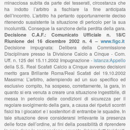
minacciosa subita da parte dei tesserati, circostanza che
ha indotto l’arbitro a fischiare la fine anticipata
dell’incontro. L’arbitro ha pertanto opportunamente deciso
ritenendo sussistente la situazione di pericolo per la sua
incolumità. Consegue la sanzione della perdita della gara.
Decisione C.A.F.: Comunicato Ufficiale n. 18/C
Riunione del 16 dicembre 2002 n. 4 –
www.figc.it
Decisione impugnata: Delibera della Commissione
Disciplinare presso la Divisione Calcio a Cinque - Com.
Uff. n. 125 del 15.11.2002 Impugnazione -
istanza:Appello
della S.S. Real Scafati Calcio a Cinque avverso decisioni
merito gara Brillante Roma/Real Scafati del 19.10.2002
Massima: L’arbitro, adempiendo ad un suo specifico ed
esclusivo compito, ha sospeso, correttamente, la gara, in
quanto si era venuta a creare una situazione ingestibile, di
messa in pericolo delle condizioni di sicurezza per il
regolare svolgimento della gara, a causa dei ripetuti scontri
fisici tra i giocatori e i sostenitori di entrambe le squadre. In
tale situazione deve considerarsi irrilevante la presenza
delle forze dell’ordine, ai fini della possibilità di riprendere