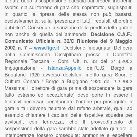
la gara dopo la sospensione, causata dai predetti incidenti,
svoltisi sia sul terreno di gara che, soprattutto, sugli spalti,
in quanto la ripresa della stessa non può basarsi,
esclusivamente, sulla “presenza di tutti i requisiti di ordine
pubblico”. Consegue la sanzione della perdita della gara e
non anche di quella dell’ammenda.
Decisione C.A.F.:
Comunicato Ufficiale n. 32/C Riunione del 9 Maggio
2002 n. 7 –
www.figc.it
Decisione impugnata: Delibera
della Commissione Disciplinare presso il Comitato
Regionale Toscana - Com. Uff. n. 33 del 21.3.2002
Impugnazione -
istanza:Appello
dell’U.S. Borgo a
Buggiano 1920 avverso decisioni merito gara Sport e
Cultura Cenaia / Borgo a Buggiano 1920 del 2.2.2002
Massima: Il direttore di gara prima di sospendere la gara
(atto estremo ed eccezionale) deve porre in essere i
tentativi necessari per riportare l’ordine per proseguire la
gara e tali devono risultare dal referto arbitrale, quali ad
esempio chiamare i capitani delle rispettive squadre per
avvisarli, con fermezza, che il provvedimento di
sospensione della gara sarebbe stato adottato qualora le
intemperanze fossero proseguite; ammonire e espellere