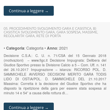
Continua a leggere →
05. PROCEDIMENTO SVOLGIMENTO GARA E CASISTICA
,
B)
CASISTICA SVOLGIMENTO GARA
,
GARA SOSPESA
,
MASSIME
,
REGOLARITA' GARA
,
RETE DI PORTA
•
Categoria
:
Categoria
•
Anno
:
2021
Decisione C.S.A.: C. U. n. 71/CSA del 15 Gennaio 2018
(motivazioni) – www.figc.it Decisione Impugnata: Delibera del
Giudice Sportivo presso la Divisione Calcio a 5 – Com. Uff. n. 141
del 26.10.2017 Impugnazione – istanza: RICORSO POL. D.
SAMMICHELE AVVERSO DECISIONI MERITO GARA TODIS
LIDO DI OSTIA/POL. D. SAMMICHELE DEL 21.10.2017
Massima: Corretta è la decisione del Giudice Sportivo che ha
disposto la ripetizione della gara per essere stata sospesa al
minuto 14 e 54” a causa della rottura di…
Continua a leggere →