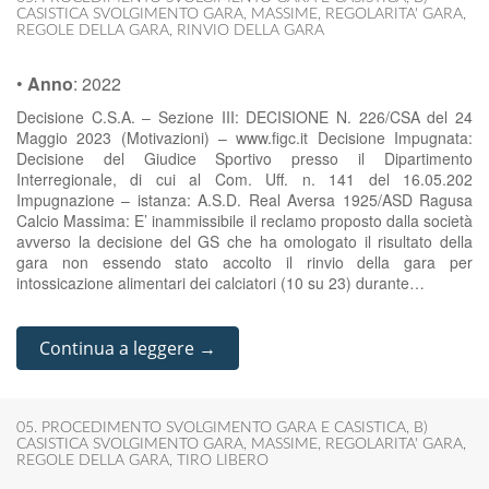
CASISTICA SVOLGIMENTO GARA
,
MASSIME
,
REGOLARITA' GARA
,
REGOLE DELLA GARA
,
RINVIO DELLA GARA
•
Anno
:
2022
Decisione C.S.A. – Sezione III: DECISIONE N. 226/CSA del 24
Maggio 2023 (Motivazioni) – www.figc.it Decisione Impugnata:
Decisione del Giudice Sportivo presso il Dipartimento
Interregionale, di cui al Com. Uff. n. 141 del 16.05.202
Impugnazione – istanza: A.S.D. Real Aversa 1925/ASD Ragusa
Calcio Massima: E’ inammissibile il reclamo proposto dalla società
avverso la decisione del GS che ha omologato il risultato della
gara non essendo stato accolto il rinvio della gara per
intossicazione alimentari dei calciatori (10 su 23) durante…
Continua a leggere →
05. PROCEDIMENTO SVOLGIMENTO GARA E CASISTICA
,
B)
CASISTICA SVOLGIMENTO GARA
,
MASSIME
,
REGOLARITA' GARA
,
REGOLE DELLA GARA
,
TIRO LIBERO