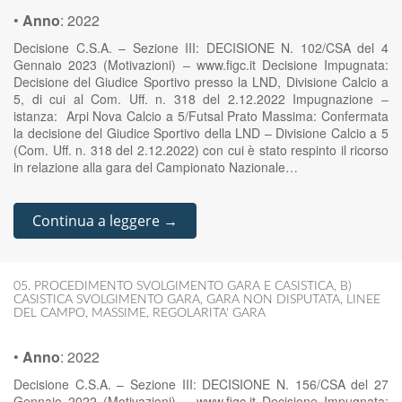
•
Anno
:
2022
Decisione C.S.A. – Sezione III: DECISIONE N. 102/CSA del 4
Gennaio 2023 (Motivazioni) – www.figc.it Decisione Impugnata:
Decisione del Giudice Sportivo presso la LND, Divisione Calcio a
5, di cui al Com. Uff. n. 318 del 2.12.2022 Impugnazione –
istanza: Arpi Nova Calcio a 5/Futsal Prato Massima: Confermata
la decisione del Giudice Sportivo della LND – Divisione Calcio a 5
(Com. Uff. n. 318 del 2.12.2022) con cui è stato respinto il ricorso
in relazione alla gara del Campionato Nazionale…
Continua a leggere →
05. PROCEDIMENTO SVOLGIMENTO GARA E CASISTICA
,
B)
CASISTICA SVOLGIMENTO GARA
,
GARA NON DISPUTATA
,
LINEE
DEL CAMPO
,
MASSIME
,
REGOLARITA' GARA
•
Anno
:
2022
Decisione C.S.A. – Sezione III: DECISIONE N. 156/CSA del 27
Gennaio 2022 (Motivazioni) – www.figc.it Decisione Impugnata: