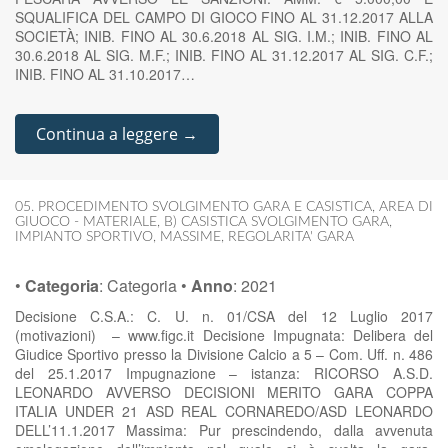
SQUALIFICA DEL CAMPO DI GIOCO FINO AL 31.12.2017 ALLA
SOCIETÀ; INIB. FINO AL 30.6.2018 AL SIG. I.M.; INIB. FINO AL
30.6.2018 AL SIG. M.F.; INIB. FINO AL 31.12.2017 AL SIG. C.F.;
INIB. FINO AL 31.10.2017…
Continua a leggere →
05. PROCEDIMENTO SVOLGIMENTO GARA E CASISTICA
,
AREA DI
GIUOCO - MATERIALE
,
B) CASISTICA SVOLGIMENTO GARA
,
IMPIANTO SPORTIVO
,
MASSIME
,
REGOLARITA' GARA
•
Categoria
:
Categoria
•
Anno
:
2021
Decisione C.S.A.: C. U. n. 01/CSA del 12 Luglio 2017
(motivazioni) – www.figc.it Decisione Impugnata: Delibera del
Giudice Sportivo presso la Divisione Calcio a 5 – Com. Uff. n. 486
del 25.1.2017 Impugnazione – istanza: RICORSO A.S.D.
LEONARDO AVVERSO DECISIONI MERITO GARA COPPA
ITALIA UNDER 21 ASD REAL CORNAREDO/ASD LEONARDO
DELL’11.1.2017 Massima: Pur prescindendo, dalla avvenuta