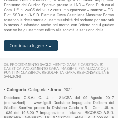
Decisione del Giudice Sportivo presso la LND – Serie D, di cui al
Com. Uff. n. 24/CS del 23.12.2021 Impugnazione – istanza: – F.C.
Rieti SSD a r.l./A.S.D. Flaminia Civita Castellana Massima: Fermo
restando la declaratoria di inammissibilità del reclamo per tardività
lo stesso è infondato anche nel merito con l’effetto che il giudice
sportivo ha giustamente inflitto alla società la sanzione della…
Continua a leggere →
05. PROCEDIMENTO SVOLGIMENTO GARA E CASISTICA
,
B)
CASISTICA SVOLGIMENTO GARA
,
MASSIME
,
PENALIZZAZIONE
PUNTI IN CLASSIFICA
,
REGOLARITA' GARA
,
RESPONSABILITÀ E
SANZIONI
•
Categoria
:
Categoria
•
Anno
:
2021
Decisione C.S.A.: C. U. n. 21/CSA del 09 Agosto 2017
(motivazioni) – www.figc.it Decisione Impugnata: Delibera del
Giudice Sportivo presso la Divisione Calcio a 5 – Com. Uff. n.
1039 del 19.6.2017 Impugnazione – istanza: RICORSO A.S.D.
PESCARA AVVERSO LE SANZIONI: AMM. € 5.000,00 E