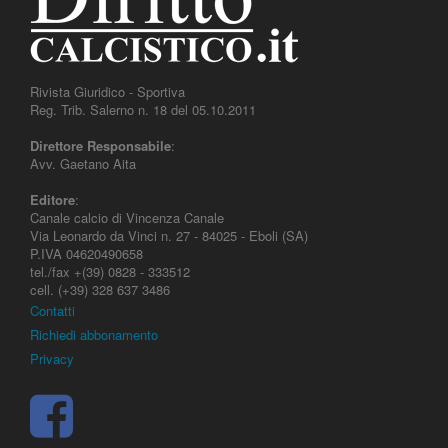
Rivista Giuridico - Sportiva
Reg. Trib. Salerno n. 18 del 05.10.2011
Direttore Responsabile
:
Avv. Gaetano Aita
Editore
:
Canale calcio di Vincenza Canale
Via Leonardo da Vinci n. 27 - 84025 - Eboli (SA)
P.IVA 04620490658
tel./fax +(39) 0828 - 333512
cell. (+39) 328 637 3486
Contatti
Richiedi abbonamento
Privacy