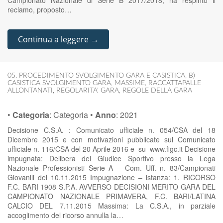
Campionato Nazionale di Serie B 2017/2018, ha respinto il
reclamo, proposto…
Continua a leggere →
05. PROCEDIMENTO SVOLGIMENTO GARA E CASISTICA
,
B)
CASISTICA SVOLGIMENTO GARA
,
MASSIME
,
RACCATTAPALLE
ALLONTANATI
,
REGOLARITA' GARA
,
REGOLE DELLA GARA
•
Categoria
:
Categoria
•
Anno
:
2021
Decisione C.S.A. : Comunicato ufficiale n. 054/CSA del 18
Dicembre 2015 e con motivazioni pubblicate sul Comunicato
ufficiale n. 116/CSA del 20 Aprile 2016 e su www.figc.it Decisione
impugnata: Delibera del Giudice Sportivo presso la Lega
Nazionale Professionisti Serie A – Com. Uff. n. 83/Campionati
Giovanili del 10.11.2015 Impugnazione – istanza: 1. RICORSO
F.C. BARI 1908 S.P.A. AVVERSO DECISIONI MERITO GARA DEL
CAMPIONATO NAZIONALE PRIMAVERA, F.C. BARI/LATINA
CALCIO DEL 7.11.2015 Massima: La C.S.A., in parziale
accoglimento del ricorso annulla la…