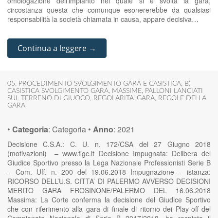
omologazione dell’impianto nel quale si è svolta la gara,
circostanza questa che comunque esonererebbe da qualsiasi
responsabilità la società chiamata in causa, appare decisiva…
Continua a leggere →
05. PROCEDIMENTO SVOLGIMENTO GARA E CASISTICA
,
B)
CASISTICA SVOLGIMENTO GARA
,
MASSIME
,
PALLONI LANCIATI
SUL TERRENO DI GIUOCO
,
REGOLARITA' GARA
,
REGOLE DELLA
GARA
•
Categoria
:
Categoria
•
Anno
:
2021
Decisione C.S.A.: C. U. n. 172/CSA del 27 Giugno 2018
(motivazioni) – www.figc.it Decisione Impugnata: Delibera del
Giudice Sportivo presso la Lega Nazionale Professionisti Serie B
– Com. Uff. n. 200 del 19.06.2018 Impugnazione – istanza:
RICORSO DELL’U.S. CITTA’ DI PALERMO AVVERSO DECISIONI
MERITO GARA FROSINONE/PALERMO DEL 16.06.2018
Massima: La Corte conferma la decisione del Giudice Sportivo
che con riferimento alla gara di finale di ritorno dei Play-off del