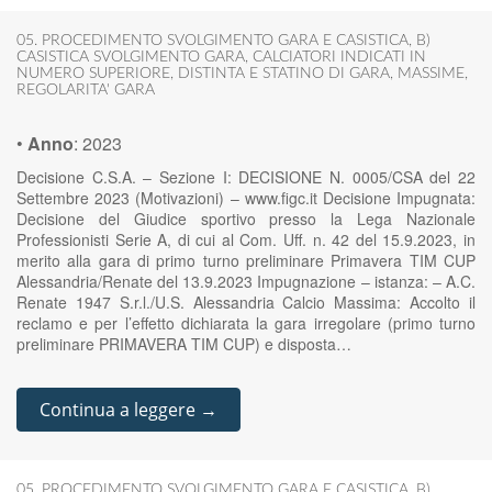
05. PROCEDIMENTO SVOLGIMENTO GARA E CASISTICA
,
B)
CASISTICA SVOLGIMENTO GARA
,
CALCIATORI INDICATI IN
NUMERO SUPERIORE
,
DISTINTA E STATINO DI GARA
,
MASSIME
,
REGOLARITA' GARA
•
Anno
:
2023
Decisione C.S.A. – Sezione I: DECISIONE N. 0005/CSA del 22
Settembre 2023 (Motivazioni) – www.figc.it Decisione Impugnata:
Decisione del Giudice sportivo presso la Lega Nazionale
Professionisti Serie A, di cui al Com. Uff. n. 42 del 15.9.2023, in
merito alla gara di primo turno preliminare Primavera TIM CUP
Alessandria/Renate del 13.9.2023 Impugnazione – istanza: – A.C.
Renate 1947 S.r.l./U.S. Alessandria Calcio Massima: Accolto il
reclamo e per l’effetto dichiarata la gara irregolare (primo turno
preliminare PRIMAVERA TIM CUP) e disposta…
Continua a leggere →
05. PROCEDIMENTO SVOLGIMENTO GARA E CASISTICA
,
B)