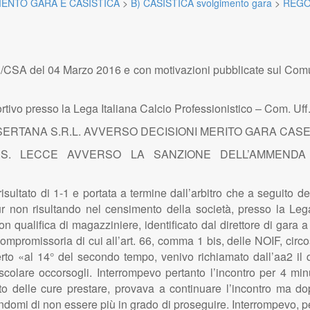
ENTO GARA E CASISTICA
>
B) CASISTICA svolgimento gara
>
REGO
93/CSA del 04 Marzo 2016 e con motivazioni pubblicate sul Comu
rtivo presso la Lega Italiana Calcio Professionistico – Com. Uff
ASERTANA S.R.L. AVVERSO DECISIONI MERITO GARA CASE
.S. LECCE AVVERSO LA SANZIONE DELL’AMMENDA D
isultato di 1-1 e portata a termine dall’arbitro che a seguito del
pur non risultando nel censimento della società, presso la Lega 
con qualifica di magazziniere, identificato dal direttore di gar
 compromissoria di cui all’art. 66, comma 1 bis, delle NOIF, circ
eferto «al 14° del secondo tempo, venivo richiamato dall’aa2 il
colare occorsogli. Interrompevo pertanto l’incontro per 4 minut
to delle cure prestare, provava a continuare l’incontro ma d
i di non essere più in grado di proseguire. Interrompevo, pertan