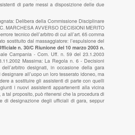
ssistenti di parte messi a disposizione delle due
gnata: Delibera della Commissione Disciplinare
CLAMO A.C. MARCHESA AVVERSO DECISIONI MERITO
e tecnico dell’arbitro di cui all’art. 65 comma
ato sostituito dal massaggiatore: l’espulsione del
ficiale n. 30/C Riunione del 10 marzo 2003 n.
nale Campania - Com. Uff. n. 59 del 23.1.2003
 3.11.2002 Massima: La Regola n. 6 - Decisioni
 dell’arbitro designati, in occasione della gara
di designare all’uopo un loro tesserato idoneo, ma
ere a sostituire gli assistenti di parte con quelli
iunti i nuovi assistenti appartenenti alla vicina
a tal proposito, può ritenersi che la procedura di
re di designazione degli ufficiali di gara, seppur