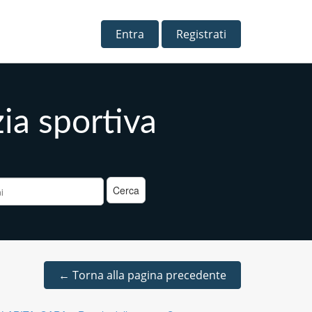
Entra
Registrati
zia sportiva
a
←
Torna alla pagina precedente