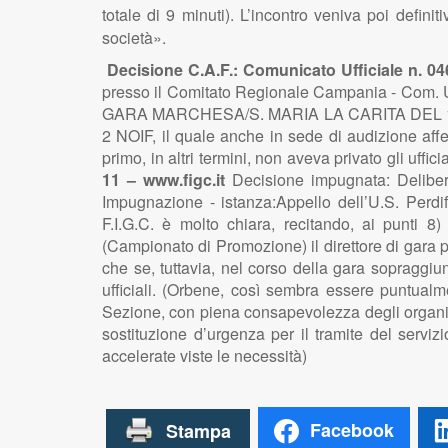
totale di 9 minuti). L’incontro veniva poi defin
società».
Decisione C.A.F.: Comunicato Ufficiale n. 04
presso il Comitato Regionale Campania - Com
GARA MARCHESA/S. MARIA LA CARITA DEL 12.11.200
2 NOIF, il quale anche in sede di audizione affer
primo, in altri termini, non aveva privato gli uffici
11 – www.figc.it
Decisione impugnata: Deliber
Impugnazione - istanza:Appello dell’U.S. Perd
F.I.G.C. è molto chiara, recitando, ai punti 8)
(Campionato di Promozione) il direttore di gara p
che se, tuttavia, nel corso della gara sopraggiung
ufficiali. (Orbene, così sembra essere puntualme
Sezione, con piena consapevolezza degli organi co
sostituzione d’urgenza per il tramite del servizi
accelerate viste le necessità)
Facebook