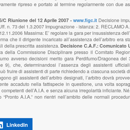
itivamente ripreso e portato al termine regolarmente con due a
6/C Riunione del 12 Aprile 2007 -
www.figc.it
Decisione impu
. Uff. n. 73 del 1.3.2007 Impugnazione - istanza: 2. RE
6 Massima: E’ regolare la gara per insussistenza dell’error
ma che il dirigente incaricato all’assistenza dell’arbitro era st
ali della prescritta assistenza.
Decisione C.A.F.: Comunicato Uf
a della Commissione Disciplinare presso il Comitato Regio
ifumo avverso decisioni merito gara Perdifumo/Dragonea del
 e 9), che, determinandosi l’assenza degli assistenti ufficiali
uò fruire di assistenti di parte richiedendo a ciascuna società 
ono gli assistenti dell’arbitro designati, l’arbitro dovrà provved
nte accaduto nella fattispecie in questione, una volta sopragg
mpetenti dell’A.I.A. e senza alcuna irregolarità inficiante. Né, 
o “Pronto A.I.A.” non rientri nell’ambito delle normali procedu
LinkedIn