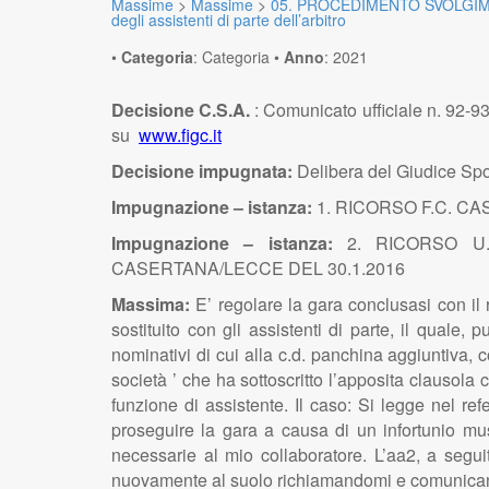
Massime
>
Massime
>
05. PROCEDIMENTO SVOLGIM
degli assistenti di parte dell’arbitro
•
Categoria
:
Categoria
•
Anno
:
2021
Decisione C.S.A.
: Comunicato ufficiale n. 92-
su
www.figc.it
Decisione impugnata:
Delibera del Giudice Spo
Impugnazione – istanza:
1. RICORSO F.C. C
Impugnazione – istanza:
2. RICORSO U
CASERTANA/LECCE DEL 30.1.2016
Massima:
E’ regolare la gara conclusasi con il r
sostituito con gli assistenti di parte, il quale, 
nominativi di cui alla c.d. panchina aggiuntiva, 
società ’ che ha sottoscritto l’apposita clausola
funzione di assistente. Il caso: Si legge nel r
proseguire la gara a causa di un infortunio mus
necessarie al mio collaboratore. L’aa2, a segui
nuovamente al suolo richiamandomi e comunicandom