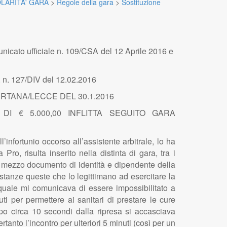
LARITA' GARA
>
Regole della gara
>
Sostituzione
nicato ufficiale n. 109/CSA del 12 Aprile 2016 e
. n. 127/DIV del 12.02.2016
RTANA/LECCE DEL 30.1.2016
I € 5.000,00 INFLITTA SEGUITO GARA
l’infortunio occorso all’assistente arbitrale, lo ha
Pro, risulta inserito nella distinta di gara, tra i
a a mezzo documento di identità e dipendente della
ostanze queste che lo legittimano ad esercitare la
 quale mi comunicava di essere impossibilitato a
i per permettere ai sanitari di prestare le cure
opo circa 10 secondi dalla ripresa si accasciava
to l’incontro per ulteriori 5 minuti (così per un