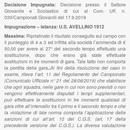
Decisione Impugnata:
Decisione presso il Settore
Giovanile e Scolastico di cui al Com. Uff. n.
030/Campionati Giovanili del 17.9.2019
Impugnazione – istanza: U.S. AVELLINO 1912
Massima:
Ripristinato il risultato conseguito sul campo con
il punteggio di 4 a 3 ed inflitta alla società l’ammenda di €
50,00 per avere al 27° del secondo tempo effettuato una
sostituzione, dopo che erano già state effettuate
sostituzioni in tre momenti di gara. Tale fatto non comporta
la perdita della gara
..
Ai fini della risoluzione del caso in
esame, rileva l’art. 11 del Regolamento del Campionato
(Comunicato Ufficiale n° 21 del 28/08/2019) che stabilisce
che ogni squadra, nelle gare in cui non sono previsti o non
vengono effettivamente disputati i tempi supplementari,
può effettuare le sostituzioni in tre momenti qualsiasi di
gara oltre all’intervallo tra il primo e il secondo tempo e che
la violazione di tale norma comporta l’applicazione delle
sanzioni di cui all’art. 10 del C.G.S. (art. 17 della
precedente versione del C.G.S.). La diversa valutazione