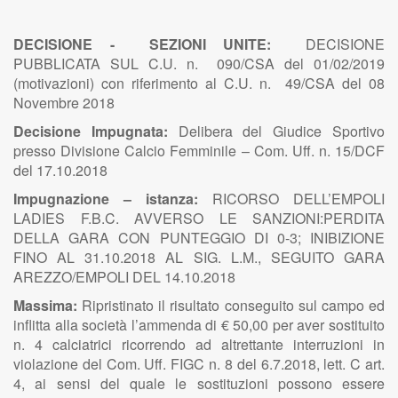
DECISIONE - SEZIONI UNITE:
DECISIONE
PUBBLICATA SUL C.U. n. 090/CSA del 01/02/2019
(motivazioni) con riferimento al C.U. n. 49/CSA del 08
Novembre 2018
Decisione Impugnata:
Delibera del Giudice Sportivo
presso Divisione Calcio Femminile – Com. Uff. n. 15/DCF
del 17.10.2018
Impugnazione – istanza:
RICORSO DELL’EMPOLI
LADIES F.B.C. AVVERSO LE SANZIONI:PERDITA
DELLA GARA CON PUNTEGGIO DI 0-3; INIBIZIONE
FINO AL 31.10.2018 AL SIG. L.M., SEGUITO GARA
AREZZO/EMPOLI DEL 14.10.2018
Massima:
Ripristinato il risultato conseguito sul campo ed
inflitta alla società l’ammenda di € 50,00 per aver sostituito
n. 4 calciatrici ricorrendo ad altrettante interruzioni in
violazione del Com. Uff. FIGC n. 8 del 6.7.2018, lett. C art.
4, ai sensi del quale le sostituzioni possono essere