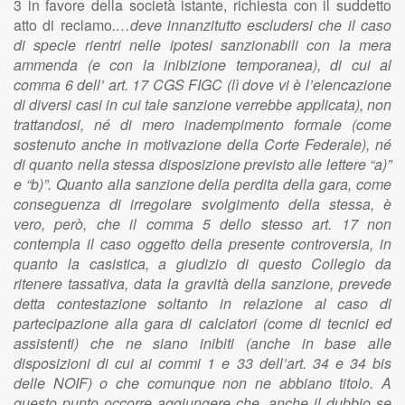
3 in favore della società istante, richiesta con il suddetto
atto di reclamo
.…deve innanzitutto escludersi che il caso
di specie rientri nelle ipotesi sanzionabili con la mera
ammenda (e con la inibizione temporanea), di cui al
comma 6 dell’ art. 17 CGS FIGC (lì dove vi è l’elencazione
di diversi casi in cui tale sanzione verrebbe applicata), non
trattandosi, né di mero inadempimento formale (come
sostenuto anche in motivazione della Corte Federale), né
di quanto nella stessa disposizione previsto alle lettere “a)”
e “b)”. Quanto alla sanzione della perdita della gara, come
conseguenza di irregolare svolgimento della stessa, è
vero, però, che il comma 5 dello stesso art. 17 non
contempla il caso oggetto della presente controversia, in
quanto la casistica, a giudizio di questo Collegio da
ritenere tassativa, data la gravità della sanzione, prevede
detta contestazione soltanto in relazione al caso di
partecipazione alla gara di calciatori (come di tecnici ed
assistenti) che ne siano inibiti (anche in base alle
disposizioni di cui ai commi 1 e 33 dell’art. 34 e 34 bis
delle NOIF) o che comunque non ne abbiano titolo. A
questo punto occorre aggiungere che, anche il dubbio se