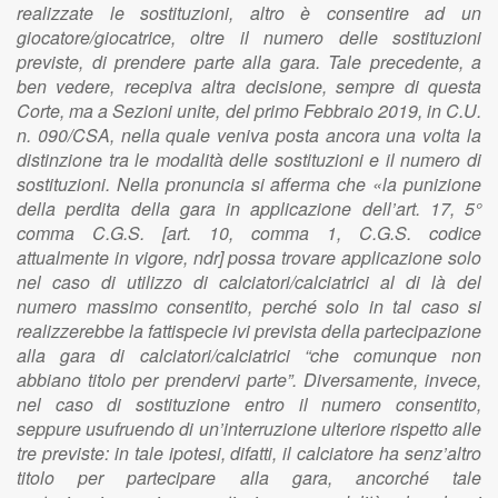
realizzate le sostituzioni, altro è consentire ad un
giocatore/giocatrice, oltre il numero delle sostituzioni
previste, di prendere parte alla gara. Tale precedente, a
ben vedere, recepiva altra decisione, sempre di questa
Corte, ma a Sezioni unite, del primo Febbraio 2019, in C.U.
n. 090/CSA, nella quale veniva posta ancora una volta la
distinzione tra le modalità delle sostituzioni e il numero di
sostituzioni. Nella pronuncia si afferma che «la punizione
della perdita della gara in applicazione dell’art. 17, 5°
comma C.G.S. [art. 10, comma 1, C.G.S. codice
attualmente in vigore, ndr] possa trovare applicazione solo
nel caso di utilizzo di calciatori/calciatrici al di là del
numero massimo consentito, perché solo in tal caso si
realizzerebbe la fattispecie ivi prevista della partecipazione
alla gara di calciatori/calciatrici “che comunque non
abbiano titolo per prendervi parte”. Diversamente, invece,
nel caso di sostituzione entro il numero consentito,
seppure usufruendo di un’interruzione ulteriore rispetto alle
tre previste: in tale ipotesi, difatti, il calciatore ha senz’altro
titolo per partecipare alla gara, ancorché tale