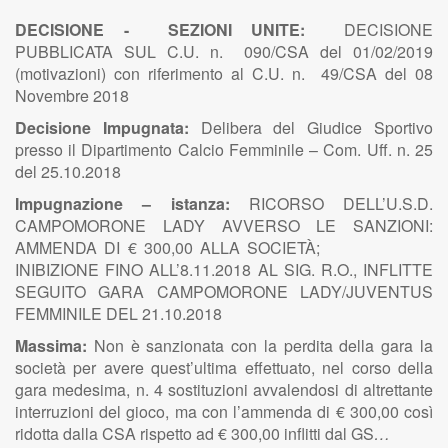
DECISIONE - SEZIONI UNITE:
DECISIONE
PUBBLICATA SUL C.U. n. 090/CSA del 01/02/2019
(motivazioni) con riferimento al C.U. n. 49/CSA del 08
Novembre 2018
Decisione Impugnata:
Delibera del Giudice Sportivo
presso il Dipartimento Calcio Femminile – Com. Uff. n. 25
del 25.10.2018
Impugnazione – istanza:
RICORSO DELL’U.S.D.
CAMPOMORONE LADY AVVERSO LE SANZIONI:
AMMENDA DI € 300,00 ALLA SOCIETÀ;
INIBIZIONE FINO ALL’8.11.2018 AL SIG. R.O., INFLITTE
SEGUITO GARA CAMPOMORONE LADY/JUVENTUS
FEMMINILE DEL 21.10.2018
Massima:
Non è sanzionata con la
perdita della gara la
società per avere quest’ultima effettuato, nel corso della
gara medesima, n. 4 sostituzioni avvalendosi di altrettante
interruzioni del gioco, ma con l’ammenda di € 300,00 così
ridotta dalla CSA rispetto ad € 300,00 inflitti dal GS
…