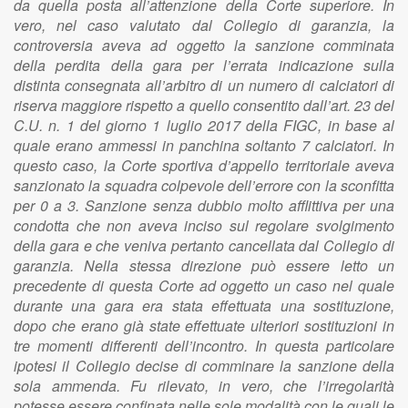
da quella posta all’attenzione della Corte superiore. In
vero, nel caso valutato dal Collegio di garanzia, la
controversia aveva ad oggetto la sanzione comminata
della perdita della gara per l’errata indicazione sulla
distinta consegnata all’arbitro di un numero di calciatori di
riserva maggiore rispetto a quello consentito dall’art. 23 del
C.U. n. 1 del giorno 1 luglio 2017 della FIGC, in base al
quale erano ammessi in panchina soltanto 7 calciatori. In
questo caso, la Corte sportiva d’appello territoriale aveva
sanzionato la squadra colpevole dell’errore con la sconfitta
per 0 a 3. Sanzione senza dubbio molto afflittiva per una
condotta che non aveva inciso sul regolare svolgimento
della gara e che veniva pertanto cancellata dal Collegio di
garanzia. Nella stessa direzione può essere letto un
precedente di questa Corte ad oggetto un caso nel quale
durante una gara era stata effettuata una sostituzione,
dopo che erano già state effettuate ulteriori sostituzioni in
tre momenti differenti dell’incontro. In questa particolare
ipotesi il Collegio decise di comminare la sanzione della
sola ammenda. Fu rilevato, in vero, che l’irregolarità
potesse essere confinata nelle sole modalità con le quali le