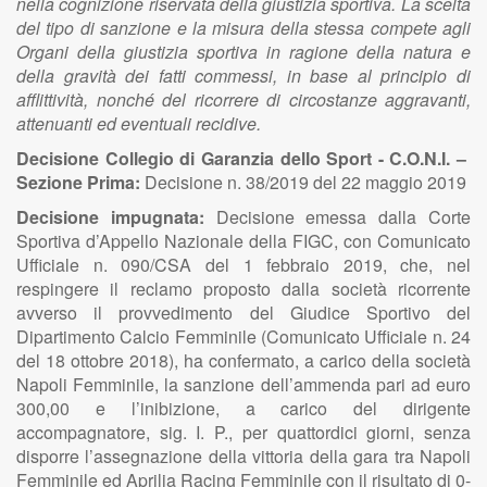
nella cognizione riservata della giustizia sportiva. La scelta
del tipo di sanzione e la misura della stessa compete agli
Organi della giustizia sportiva in ragione della natura e
della gravità dei fatti commessi, in base al principio di
afflittività, nonché del ricorrere di circostanze aggravanti,
attenuanti ed eventuali recidive.
Decisione Collegio di Garanzia dello Sport - C.O.N.I. –
Sezione Prima:
Decisione n. 38/2019 del 22 maggio 2019
Decisione impugnata:
Decisione emessa dalla Corte
Sportiva d’Appello Nazionale della FIGC, con Comunicato
Ufficiale n. 090/CSA del 1 febbraio 2019, che, nel
respingere il reclamo proposto dalla società ricorrente
avverso il provvedimento del Giudice Sportivo del
Dipartimento Calcio Femminile (Comunicato Ufficiale n. 24
del 18 ottobre 2018), ha confermato, a carico della società
Napoli Femminile, la sanzione dell’ammenda pari ad euro
300,00 e l’inibizione, a carico del dirigente
accompagnatore, sig. I. P., per quattordici giorni, senza
disporre l’assegnazione della vittoria della gara tra Napoli
Femminile ed Aprilia Racing Femminile con il risultato di 0-