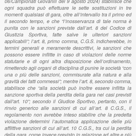
06/Campionati Giovanili del 9 agosto 2024) stabilisce che
ogni squadra può effettuare le sette sostituzioni in tre
momenti qualsiasi di gara, oltre all’intervallo tra il primo ed
il secondo tempo, e che “l’inosservanza di tale norma è
punita con le sanzioni previste dall’art. 8 del Codice di
Giustizia Sportiva, fatte salve le ulteriori sanzioni
applicabili”; l’art. 8, primo comma, C.G.S. indicherebbe, in
termini generali e meramente descrittivi, le sanzioni che
possono essere inflitte in caso di violazioni delle norme
statutarie e di ogni altra disposizione dell’ordinamento,
rimettendo agli organi di disciplina di punire le società “con
una o più delle sanzioni, commisurate alla natura e alla
gravità dei fatti commessi”; mentre l’art. 8, secondo comma,
stabilisce che “alla società può inoltre essere inflitta la
sanzione sportiva della perdita della gara nei casi previsti
dall'art. 10”; secondo il Giudice Sportivo, pertanto, con il
rinvio generico alle sanzioni di cui all’art. 8 C.G.S., il
regolamento non avrebbe inteso stabilire che la predetta
violazione determini l’automatica applicazione delle più
afflittive sanzioni di cui all’art. 10 C.G.S., tra cui la perdita
della gara, come invece previsto in relazione ad altre e più