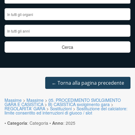
←
Torna alla pagina precedente
Massime
>
Massime
>
05. PROCEDIMENTO SVOLGIMENTO
GARA E CASISTICA
>
B) CASISTICA svolgimento gara
>
REGOLARITA' GARA
>
Sostituzioni
>
Sostituzione del calciatore:
limite consentito ed interruzioni di giuoco / slot
•
Categoria
:
Categoria
•
Anno
:
2025