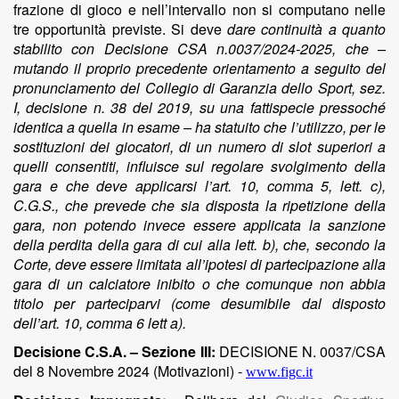
frazione di gioco e nell’intervallo non si computano nelle
tre opportunità previste. Si deve
dare continuità a quanto
stabilito con Decisione CSA n.0037/2024-2025, che –
mutando il proprio precedente orientamento a seguito del
pronunciamento del Collegio di Garanzia dello Sport, sez.
I, decisione n. 38 del 2019, su una fattispecie pressoché
identica a quella in esame – ha statuito che l’utilizzo, per le
sostituzioni dei giocatori, di un numero di slot superiori a
quelli consentiti, influisce sul regolare svolgimento della
gara e che deve applicarsi l’art. 10, comma 5, lett. c),
C.G.S., che prevede che sia disposta la ripetizione della
gara, non potendo invece essere applicata la sanzione
della perdita della gara di cui alla lett. b), che, secondo la
Corte, deve essere limitata all’ipotesi di partecipazione alla
gara di un calciatore inibito o che comunque non abbia
titolo per parteciparvi (come desumibile dal disposto
dell’art. 10, comma 6 lett a).
Decisione C.S.A. – Sezione III:
DECISIONE N. 0037/CSA
del 8 Novembre 2024 (Motivazioni) -
www.figc.it