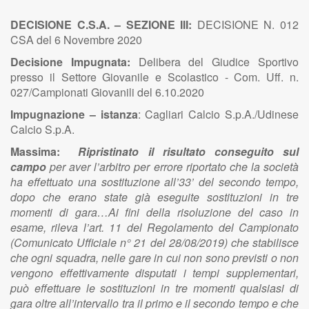
DECISIONE C.S.A. – SEZIONE III:
DECISIONE N. 012
CSA del 6 Novembre 2020
Decisione Impugnata:
Delibera del Giudice Sportivo
presso il Settore Giovanile e Scolastico - Com. Uff. n.
027/Campionati Giovanili del 6.10.2020
Impugnazione – istanza
:
Cagliari Calcio S.p.A./Udinese
Calcio S.p.A.
Massima:
Ripristinato il risultato conseguito sul
campo
per aver l’arbitro per errore riportato che la società
ha effettuato una sostituzione all’33’ del secondo tempo,
dopo che erano state già eseguite sostituzioni in tre
momenti di gara…Ai fini della risoluzione del caso in
esame, rileva l’art. 11 del Regolamento del Campionato
(Comunicato Ufficiale n° 21 del 28/08/2019) che stabilisce
che ogni squadra, nelle gare in cui non sono previsti o non
vengono effettivamente disputati i tempi supplementari,
può effettuare le sostituzioni in tre momenti qualsiasi di
gara oltre all’intervallo tra il primo e il secondo tempo e che