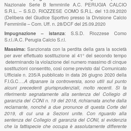
Nazionale Serie B femminile A.C. PERUGIA CALCIO
S.R.L. – S.S.D. RIOZZESE COMO S.R.L. del 13.09.2020
(Delibera del Giudice Sportivo presso la Divisione Calcio
Femminile – Com. Uff. n. 28/DCF del 25.09.2020
Impugnazione – istanza
: S.S.D. Riozzese Como
S.r.l./A.C. Perugia Calcio S.r.l.
Massima:
Sanzionata con la perdita della gara la società
per aver effettuato sostituzione al 41° del secondo tempo
determinando la violazione del numero massimo di cinque
sostituzioni consentito, così come previsto dal Comunicato
Ufficiale n. 235/A pubblicato in data 26 giugno 2020 della
F.I.G.C….
A dipanare la controversia, sono utili sul punto
alcuni precedenti giurisprudenziali, molto recenti. Si fa
riferimento segnatamente alla sentenza del Collegio di
garanzia del CONI n. 19 del 2018, richiamata anche dalla
reclamante, nonché a due pronunce di questa Corte del
2019, di cui una a Sezioni unite. Con riguardo alla
sentenza del Collegio di garanzia del CONI, si evidenzia
che la fattispecie che occupa è assolutamente differente