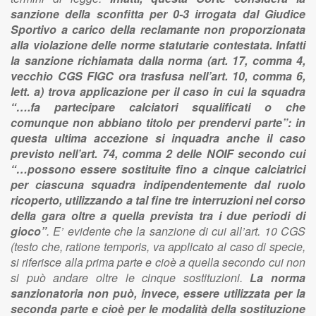
sanzione della sconfitta per 0-3 irrogata dal Giudice
Sportivo a carico della reclamante non proporzionata
alla violazione delle norme statutarie contestata.
Infatti
la sanzione richiamata dalla norma (art. 17, comma 4,
vecchio CGS FIGC ora trasfusa nell’art. 10, comma 6,
lett. a) trova applicazione per il caso in cui la squadra
“….fa partecipare calciatori squalificati o che
comunque non abbiano titolo per prendervi parte”: in
questa ultima accezione si inquadra anche il caso
previsto nell’art. 74, comma 2 delle NOIF secondo cui
“…possono essere sostituite fino a cinque calciatrici
per ciascuna squadra indipendentemente dal ruolo
ricoperto, utilizzando a tal fine tre interruzioni nel corso
della gara oltre a quella prevista tra i due periodi di
gioco”
. E’ evidente che la sanzione di cui all’art. 10 CGS
(testo che, ratione temporis, va applicato al caso di specie,
si riferisce alla prima parte e cioè a quella secondo cui non
si può andare oltre le cinque sostituzioni.
La norma
sanzionatoria non può, invece, essere utilizzata per la
seconda parte e cioè per le modalità della sostituzione