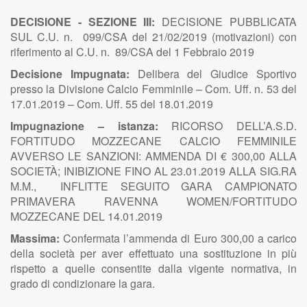
DECISIONE - SEZIONE III:
DECISIONE PUBBLICATA
SUL C.U. n. 099/CSA del 21/02/2019 (motivazioni) con
riferimento al C.U. n. 89/CSA del 1 Febbraio 2019
Decisione Impugnata:
Delibera del Giudice Sportivo
presso la Divisione Calcio Femminile – Com. Uff. n. 53 del
17.01.2019 – Com. Uff. 55 del 18.01.2019
Impugnazione – istanza:
RICORSO DELL’A.S.D.
FORTITUDO MOZZECANE CALCIO FEMMINILE
AVVERSO LE SANZIONI: AMMENDA DI € 300,00 ALLA
SOCIETÀ; INIBIZIONE FINO AL 23.01.2019 ALLA SIG.RA
M.M., INFLITTE SEGUITO GARA CAMPIONATO
PRIMAVERA RAVENNA WOMEN/FORTITUDO
MOZZECANE DEL 14.01.2019
Massima:
Confermata l’ammenda di Euro 300,00 a carico
della società per aver effettuato una sostituzione in più
rispetto a quelle consentite dalla vigente normativa, in
grado di condizionare la gara.