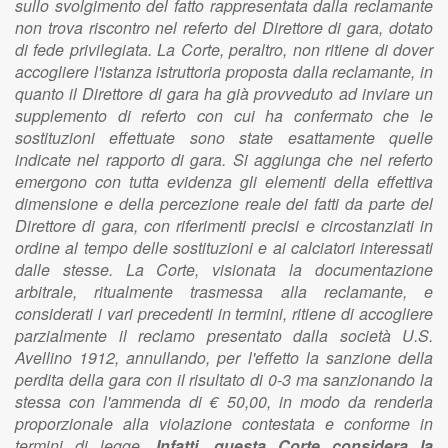
sullo svolgimento del fatto rappresentata dalla reclamante
non trova riscontro nel referto del Direttore di gara, dotato
di fede privilegiata. La Corte, peraltro, non ritiene di dover
accogliere l'istanza istruttoria proposta dalla reclamante, in
quanto il Direttore di gara ha già provveduto ad inviare un
supplemento di referto con cui ha confermato che le
sostituzioni effettuate sono state esattamente quelle
indicate nel rapporto di gara. Si aggiunga che nel referto
emergono con tutta evidenza gli elementi della effettiva
dimensione e della percezione reale dei fatti da parte del
Direttore di gara, con riferimenti precisi e circostanziati in
ordine al tempo delle sostituzioni e ai calciatori interessati
dalle stesse. La Corte, visionata la documentazione
arbitrale, ritualmente trasmessa alla reclamante, e
considerati i vari precedenti in termini, ritiene di accogliere
parzialmente il reclamo presentato dalla società U.S.
Avellino 1912, annullando, per l'effetto la sanzione della
perdita della gara con il risultato di 0-3 ma sanzionando la
stessa con l'ammenda di € 50,00, in modo da renderla
proporzionale alla violazione contestata e conforme in
termini di legge.
Infatti, questa Corte considera la