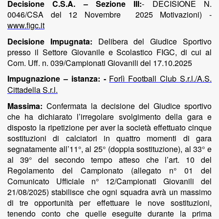
Decisione C.S.A. – Sezione III:
- DECISIONE N.
0046/CSA del 12 Novembre 2025 Motivazioni) -
www.figc.it
Decisione Impugnata:
Delibera del Giudice Sportivo
presso il Settore Giovanile e Scolastico FIGC, di cui al
Com. Uff. n. 039/Campionati Giovanili del 17.10.2025
Impugnazione – istanza: -
Forlì Football Club S.r.l./A.S.
Cittadella S.r.l.
Massima:
Confermata la decisione del Giudice sportivo
che ha
dichiarato l’irregolare svolgimento della gara e
disposto la ripetizione per aver la società effettuato cinque
sostituzioni di calciatori in quattro momenti di gara
segnatamente all’11°, al 25° (doppia sostituzione), al 33° e
al 39° del secondo tempo atteso che l’art. 10 del
Regolamento del Campionato (allegato n° 01 del
Comunicato Ufficiale n° 12/Campionati Giovanili del
21/08/2025) stabilisce che ogni squadra avrà un massimo
di tre opportunità per effettuare le nove sostituzioni,
tenendo conto che quelle eseguite durante la prima