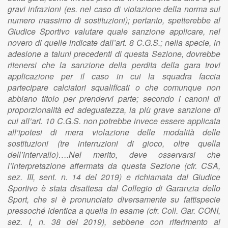
gravi infrazioni (es. nel caso di violazione della norma sul
numero massimo di sostituzioni); pertanto, spetterebbe al
Giudice Sportivo valutare quale sanzione applicare, nel
novero di quelle indicate dall’art. 8 C.G.S.; nella specie, in
adesione a taluni precedenti di questa Sezione, dovrebbe
ritenersi che la sanzione della perdita della gara trovi
applicazione per il caso in cui la squadra faccia
partecipare calciatori squalificati o che comunque non
abbiano titolo per prendervi parte; secondo i canoni di
proporzionalità ed adeguatezza, la più grave sanzione di
cui all’art. 10 C.G.S. non potrebbe invece essere applicata
all’ipotesi di mera violazione delle modalità delle
sostituzioni (tre interruzioni di gioco, oltre quella
dell’intervallo)….Nel merito, deve osservarsi che
l’interpretazione affermata da questa Sezione (cfr. CSA,
sez. III, sent. n. 14 del 2019) e richiamata dal Giudice
Sportivo è stata disattesa dal Collegio di Garanzia dello
Sport, che si è pronunciato diversamente su fattispecie
pressoché identica a quella in esame (cfr. Coll. Gar. CONI,
sez. I, n. 38 del 2019), sebbene con riferimento al