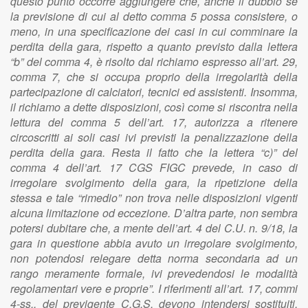
questo punto occorre aggiungere che, anche il dubbio se
la previsione di cui al detto comma 5 possa consistere, o
meno, in una specificazione dei casi in cui comminare la
perdita della gara, rispetto a quanto previsto dalla lettera
“b” del comma 4, è risolto dal richiamo espresso all’art. 29,
comma 7, che si occupa proprio della irregolarità della
partecipazione di calciatori, tecnici ed assistenti. Insomma,
il richiamo a dette disposizioni, così come si riscontra nella
lettura del comma 5 dell’art. 17, autorizza a ritenere
circoscritti ai soli casi ivi previsti la penalizzazione della
perdita della gara. Resta il fatto che la lettera “c)” del
comma 4 dell’art. 17 CGS FIGC prevede, in caso di
irregolare svolgimento della gara, la ripetizione della
stessa e tale “rimedio” non trova nelle disposizioni vigenti
alcuna limitazione od eccezione. D’altra parte, non sembra
potersi dubitare che, a mente dell’art. 4 del C.U. n. 9/18, la
gara in questione abbia avuto un irregolare svolgimento,
non potendosi relegare detta norma secondaria ad un
rango meramente formale, ivi prevedendosi le modalità
regolamentari vere e proprie”. I riferimenti all’art. 17, commi
4-ss., del previgente C.G.S. devono intendersi sostituiti,