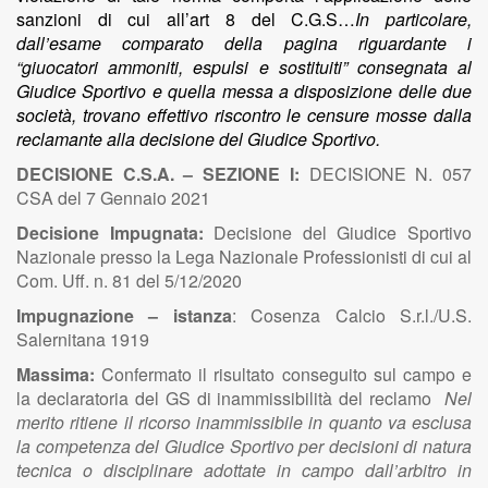
sanzioni di cui all’art 8 del C.G.S…
In particolare,
dall’esame comparato della pagina riguardante i
“giuocatori ammoniti, espulsi e sostituiti” consegnata al
Giudice Sportivo e quella messa a disposizione delle due
società, trovano effettivo riscontro le censure mosse dalla
reclamante alla decisione del Giudice Sportivo.
DECISIONE C.S.A. – SEZIONE I:
DECISIONE N. 057
CSA del 7 Gennaio 2021
Decisione Impugnata:
Decisione del Giudice Sportivo
Nazionale presso la Lega Nazionale Professionisti di cui al
Com. Uff. n. 81 del 5/12/2020
Impugnazione – istanza
:
Cosenza Calcio S.r.l./U.S.
Salernitana 1919
Massima:
Confermato il risultato conseguito sul campo e
la declaratoria del GS di inammissibilità del reclamo
Nel
merito ritiene il ricorso inammissibile in quanto va esclusa
la competenza del Giudice Sportivo per decisioni di natura
tecnica o disciplinare adottate in campo dall’arbitro in