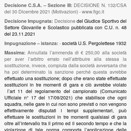
Decisione C.S.A. – Sezione III:
DECISIONE N. 132/CSA
del 30 Dicembre 2021 (Motivazioni) - www.figc.it
Decisione Impugnata:
Decisione
del Giudice Sportivo del
Settore Giovanile e Scolastico pubblicata con C.U. n. 48
del 23.11.2021
Impugnazione – istanza:
-
società U.S. Pergolettese 1932
Massima:
Annullata l’ammenda di € 250,00 alla società
per aver l’arbitro errato nell’attribuire alla stessa la
sostituzione, invece, compiuta dalla società avversaria che
ha poi determinato la sanzione perché questa avrebbe
effettuato una sostituzione; dopo che erano state effettuate
sostituzioni in tre momenti di gara e ciò avrebbe violato
l’art 11 del regolamento del campionato (Comunicato
Ufficiale n° 17 del 17/09/2021) che stabilisce che ogni
squadra, nelle gare in cui non sono previsti o non vengono
effettivamente disputati i tempi supplementari, può
effettuare le sostituzioni in tre momenti qualsiasi di gara
oltre all’intervallo tra il primo ed il secondo tempo e che la
violazione di tale norma comporta l’applicazione delle