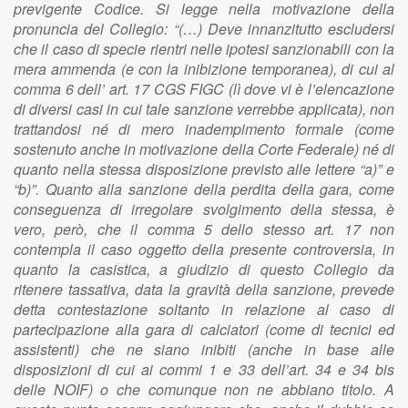
previgente Codice. Si legge nella motivazione della
pronuncia del Collegio: “(…) Deve innanzitutto escludersi
che il caso di specie rientri nelle ipotesi sanzionabili con la
mera ammenda (e con la inibizione temporanea), di cui al
comma 6 dell’ art. 17 CGS FIGC (lì dove vi è l’elencazione
di diversi casi in cui tale sanzione verrebbe applicata), non
trattandosi né di mero inadempimento formale (come
sostenuto anche in motivazione della Corte Federale) né di
quanto nella stessa disposizione previsto alle lettere “a)” e
“b)”. Quanto alla sanzione della perdita della gara, come
conseguenza di irregolare svolgimento della stessa, è
vero, però, che il comma 5 dello stesso art. 17 non
contempla il caso oggetto della presente controversia, in
quanto la casistica, a giudizio di questo Collegio da
ritenere tassativa, data la gravità della sanzione, prevede
detta contestazione soltanto in relazione al caso di
partecipazione alla gara di calciatori (come di tecnici ed
assistenti) che ne siano inibiti (anche in base alle
disposizioni di cui ai commi 1 e 33 dell’art. 34 e 34 bis
delle NOIF) o che comunque non ne abbiano titolo. A