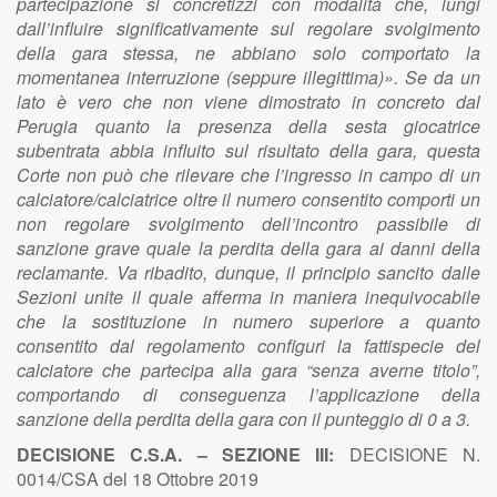
partecipazione si concretizzi con modalità che, lungi
dall’influire significativamente sul regolare svolgimento
della gara stessa, ne abbiano solo comportato la
momentanea interruzione (seppure illegittima)». Se da un
lato è vero che non viene dimostrato in concreto dal
Perugia quanto la presenza della sesta giocatrice
subentrata abbia influito sul risultato della gara, questa
Corte non può che rilevare che l’ingresso in campo di un
calciatore/calciatrice oltre il numero consentito comporti un
non regolare svolgimento dell’incontro passibile di
sanzione grave quale la perdita della gara ai danni della
reclamante. Va ribadito, dunque, il principio sancito dalle
Sezioni unite il quale afferma in maniera inequivocabile
che la sostituzione in numero superiore a quanto
consentito dal regolamento configuri la fattispecie del
calciatore che partecipa alla gara “senza averne titolo”,
comportando di conseguenza l’applicazione della
sanzione della perdita della gara con il punteggio di 0 a 3.
DECISIONE C.S.A. – SEZIONE III:
DECISIONE N.
0014/CSA del 18 Ottobre 2019