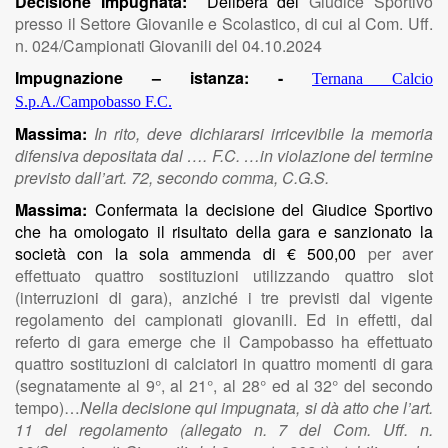
Decisione Impugnata:
Delibera del
Giudice Sportivo
presso il Settore Giovanile e Scolastico, di cui al Com. Uff.
n. 024/Campionati Giovanili del 04.10.2024
Impugnazione – istanza: -
Ternana Calcio
S.p.A./Campobasso F.C.
Massima:
In rito, deve dichiararsi irricevibile la memoria
difensiva depositata dal …. F.C. …in violazione del termine
previsto dall’art. 72, secondo comma, C.G.S.
Massima:
Confermata la decisione del Giudice Sportivo
che ha omologato il risultato della gara e sanzionato la
società con la sola ammenda di € 500,00
per aver
effettuato quattro sostituzioni utilizzando quattro slot
(interruzioni di gara), anziché i tre previsti dal vigente
regolamento dei campionati giovanili. Ed in effetti, dal
referto di gara emerge che il Campobasso ha effettuato
quattro sostituzioni di calciatori in quattro momenti di gara
(segnatamente al 9°, al 21°, al 28° ed al 32° del secondo
tempo)…
Nella decisione qui impugnata, si dà atto che l’art.
11 del regolamento (allegato n. 7 del Com. Uff. n.