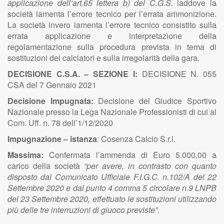
applicazione dell’art.65 lettera b) del C.G.S.
laddove la
società lamenta l’errore tecnico per l’errata ammonizione.
La società invero lamenta l’errore tecnico consistito sulla
errata applicazione e interpretazione della
regolamentazione sulla procedura prevista in tema di
sostituzioni dei calciatori e sulla irregolarità della gara.
DECISIONE C.S.A. – SEZIONE I:
DECISIONE N. 055
CSA del 7 Gennaio 2021
Decisione Impugnata:
Decisione del Giudice Sportivo
Nazionale presso la Lega Nazionale Professionisti di cui al
Com. Uff. n. 78 dell’1/12/2020
Impugnazione – istanza
:
Cosenza Calcio S.r.l.
Massima:
Confermata l’ammenda di Euro 5.000,00 a
carico della società
“per avere, in contrasto con quanto
disposto dal Comunicato Ufficiale F.I.G.C. n.102/A del 22
Settembre 2020 e dal punto 4 comma 5 circolare n.9 LNPB
del 23 Settembre 2020, effettuato le sostituzioni utilizzando
più delle tre interruzioni di giuoco previste”.