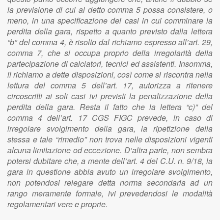
la previsione di cui al detto comma 5 possa consistere, o
meno, in una specificazione dei casi in cui comminare la
perdita della gara, rispetto a quanto previsto dalla lettera
“b” del comma 4, è risolto dal richiamo espresso all’art. 29,
comma 7, che si occupa proprio della irregolarità della
partecipazione di calciatori, tecnici ed assistenti. Insomma,
il richiamo a dette disposizioni, così come si riscontra nella
lettura del comma 5 dell’art. 17, autorizza a ritenere
circoscritti ai soli casi ivi previsti la penalizzazione della
perdita della gara. Resta il fatto che la lettera “c)” del
comma 4 dell’art. 17 CGS FIGC prevede, in caso di
irregolare svolgimento della gara, la ripetizione della
stessa e tale “rimedio” non trova nelle disposizioni vigenti
alcuna limitazione od eccezione. D’altra parte, non sembra
potersi dubitare che, a mente dell’art. 4 del C.U. n. 9/18, la
gara in questione abbia avuto un irregolare svolgimento,
non potendosi relegare detta norma secondaria ad un
rango meramente formale, ivi prevedendosi le modalità
regolamentari vere e proprie.