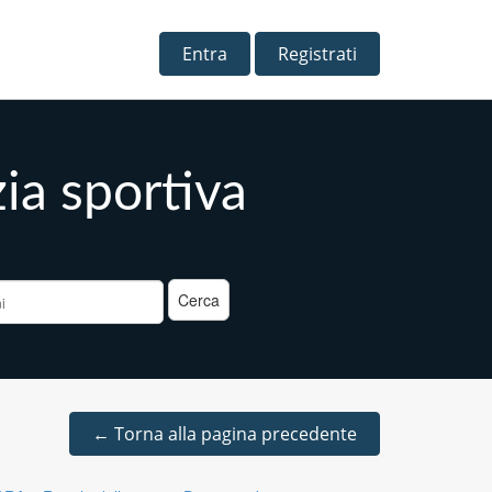
Entra
Registrati
zia sportiva
a
←
Torna alla pagina precedente