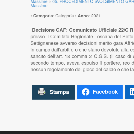
Massime
>
05. PROCEDIMENTO SVOLGIMENTO GAR
Massime
•
Categoria
:
Categoria
•
Anno
:
2021
Decisione CAF: Comunicato Ufficiale 22/C Ri
presso il Comitato Regionale Toscana del Settore
Settignanese avverso decisioni merito gara Affri
in campo dall'arbitro o che siano devolute alla 
sancito dell'art. 18 comma 2 C.G.S. (Il caso di 
secondo tempo, aveva espulso il portiere, reo di
nessun regolamento del gioco del calcio e che la c
Facebook