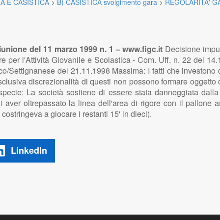
A E CASISTICA
>
B) CASISTICA svolgimento gara
>
REGOLARITA' G
unione del 11 marzo 1999 n. 1 – www.figc.it
Decisione impug
 per l'Attività Giovanile e Scolastica - Com. Uff. n. 22 del 14
co/Settignanese del 21.11.1998 Massima: I fatti che investono de
esclusiva discrezionalità di questi non possono formare oggetto 
specie: La società sostiene di essere stata danneggiata dalla 
 aver oltrepassato la linea dell'area di rigore con il pallone
ostringeva a giocare i restanti 15' in dieci).
LinkedIn