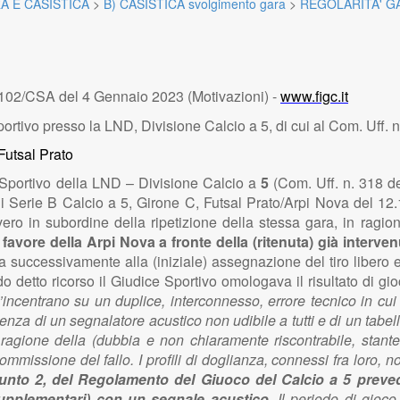
A E CASISTICA
>
B) CASISTICA svolgimento gara
>
REGOLARITA' G
2/CSA del 4 Gennaio 2023 (Motivazioni) -
www.figc.it
rtivo presso la LND, Divisione Calcio a 5, di cui al Com. Uff. 
Futsal Prato
 Sportivo della LND – Divisione Calcio a
5
(Com. Uff. n. 318 del
 Serie B Calcio a 5, Girone C, Futsal Prato/Arpi Nova del 12.11
ero in subordine della ripetizione della stessa gara, in ragion
 favore della Arpi Nova a fronte della (ritenuta) già interv
 successivamente alla (iniziale) assegnazione del tiro libero e 
 detto ricorso il Giudice Sportivo omologava il risultato di gio
ncentrano su un duplice, interconnesso, errore tecnico in cui gl
enza di un segnalatore acustico non udibile a tutti e di un tabello
 ragione della (dubbia e non chiaramente riscontrabile, stante
commissione del fallo.
I profili di doglianza, connessi fra loro,
punto 2, del Regolamento del Giuoco del Calcio a 5 preved
supplementari) con un segnale acustico.
Il periodo di gioc