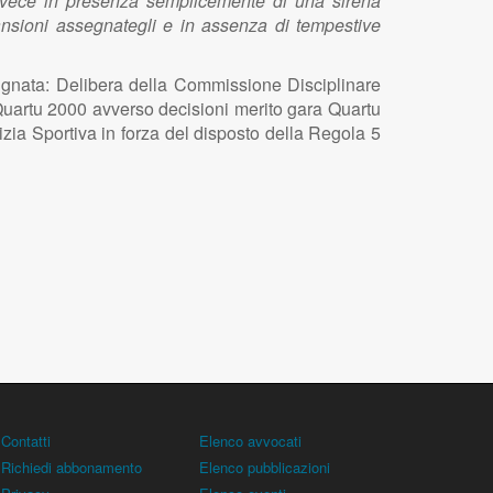
i invece in presenza semplicemente di una sirena
mansioni assegnategli e in assenza di tempestive
nata: Delibera della Commissione Disciplinare
Quartu 2000 avverso decisioni merito gara Quartu
izia Sportiva in forza del disposto della Regola 5
Contatti
Elenco avvocati
Richiedi abbonamento
Elenco pubblicazioni