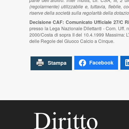
parte dell’arbitro: inter multis, cfr. CSA, III
(regolarmente) utilizzabile e, tuttavia, flebil
riserve della società sulla regolarità della dotaz
Decisione CAF: Comunicato Ufficiale 27/C Riu
presso la Lega Nazionale Dilettanti - Com. Uff.
2000/Costa di sopra II del 10.4.1999 Massima: L’e
delle Regole del Giuoco Calcio a Cinque.
Facebook