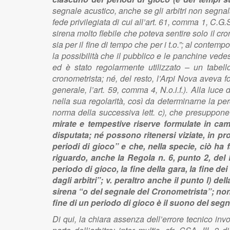
segnale acustico, anche se gli arbitri non segnala
fede privilegiata di cui all’art. 61, comma 1, C.G.
sirena molto flebile che poteva sentire solo il cro
sia per il fine di tempo che per i t.o.”; al conte
la possibilità che il pubblico e le panchine vede
ed è stato regolarmente utilizzato – un tabel
cronometrista; né, del resto, l’Arpi Nova aveva fo
generale, l’art. 59, comma 4, N.o.i.f.). Alla luce
nella sua regolarità, così da determinarne la perd
norma della successiva lett. c), che presuppone a
mirate e tempestive riserve formulate in cam
disputata; né possono ritenersi viziate, in pr
periodi di gioco” e che, nella specie, ciò ha 
riguardo, anche la Regola n. 6, punto 2, del 
periodo di gioco, la fine della gara, la fine d
dagli arbitri”; v. peraltro anche il punto l) d
sirena “o del segnale del Cronometrista”; non
fine di un periodo di gioco è il suono del seg
Di qui, la chiara assenza dell’errore tecnico 