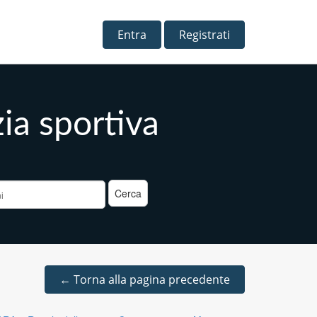
Entra
Registrati
zia sportiva
a
←
Torna alla pagina precedente