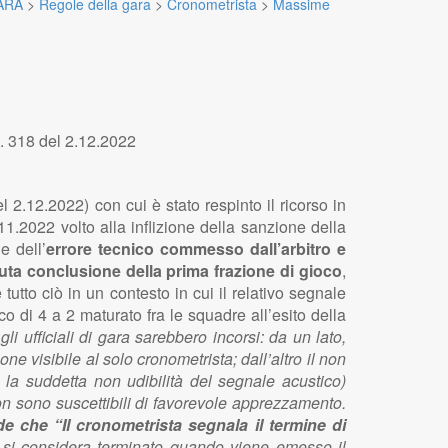
ARA
>
Regole della gara
>
Cronometrista
>
Massime
n. 318 del 2.12.2022
 2.12.2022) con cui è stato respinto il ricorso in
.2022 volto alla inflizione della sanzione della
e dell’
errore tecnico commesso dall’arbitro e
enuta conclusione
della prima frazione di gioco
,
tutto ciò in un contesto in cui il relativo segnale
co di 4 a 2 maturato fra le squadre all’esito della
i ufficiali di gara sarebbero incorsi: da un lato,
ne visibile al solo cronometrista; dall’altro il non
 la suddetta non udibilità del segnale acustico)
 non sono suscettibili di favorevole apprezzamento.
e che “Il cronometrista segnala il termine di
o si considera terminato quando viene emesso il