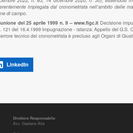
, 2 dicembre 2022, n. 63; 14 dicembre 2020, n. 30), essendos
e, coerentemente impiegata dal cronometrista nell’ambito delle 
ione di campo.
nione del 25 aprile 1999 n. 9 – www.figc.it
Decisione impug
 n. 121 del 16.4.1999 Impugnazione - istanza: Appello del G.S. 
rrore tecnico del cronometrista è precluso agli Organi di Giust
LinkedIn
Direttore Responsabile
:
Avv. Gaetano Aita