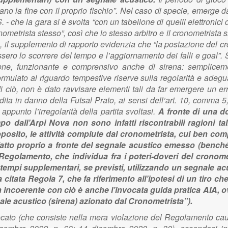
no la fine con il proprio fischio”. Nel caso di specie, emerge d
S. - che la gara si è svolta “con un tabellone di quelli elettronici
nometrista stesso”, così che lo stesso arbitro e il cronometrista s
mpo, il supplemento di rapporto evidenzia che “la postazione del c
ssero lo scorrere del tempo e l’aggiornamento dei falli e goal”
lone, funzionante e comprensivo anche di sirena: semplicemen
rmulato al riguardo tempestive riserve sulla regolarità e adegua
 di ciò, non è dato ravvisare elementi tali da far emergere un err
ita in danno della Futsal Prato, ai sensi dell’art. 10, comma 5,
ppunto l’irregolarità della partita svoltasi.
A fronte di una d
po dall’Arpi Nova non sono infatti riscontrabili ragioni t
oposito, le attività compiute dal cronometrista, cui ben com
fatto proprio a fronte del segnale acustico emesso (benché 
Regolamento, che individua fra i poteri-doveri del cronomet
ei tempi supplementari, se previsti, utilizzando un segnale ac
ella citata Regola 7, che fa riferimento all’ipotesi di un tir
 incoerente con ciò è anche l’invocata guida pratica AIA, ov
nale acustico (sirena) azionato dal Cronometrista”).
invocato (che consiste nella mera violazione del Regolamento 