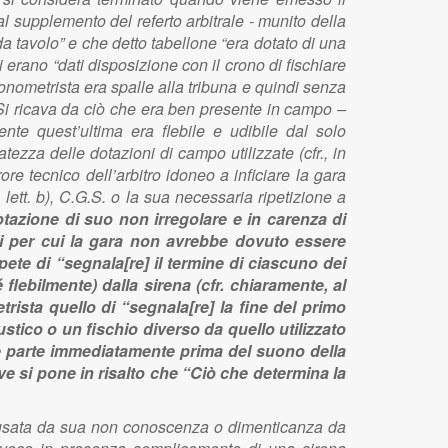
al supplemento del referto arbitrale - munito della
 da tavolo” e che detto tabellone “era dotato di una
i erano “dati disposizione con il crono di fischiare
ronometrista era spalle alla tribuna e quindi senza
. Si ricava da ciò che era ben presente in campo –
te quest’ultima era flebile e udibile dal solo
tezza delle dotazioni di campo utilizzate (cfr., in
ore tecnico dell’arbitro idoneo a inficiare la gara
 lett. b), C.G.S. o la sua necessaria ripetizione a
otazione di suo non irregolare e in carenza di
ali per cui la gara non avrebbe dovuto essere
pete di “segnala[re] il termine di ciascuno dei
flebilmente) dalla sirena (cfr. chiaramente, al
rista quello di “segnala[re] la fine del primo
ustico o un fischio diverso da quello utilizzato
o che parte immediatamente prima del suono della
e si pone in risalto che “Ciò che determina la
causata da sua non conoscenza o dimenticanza da