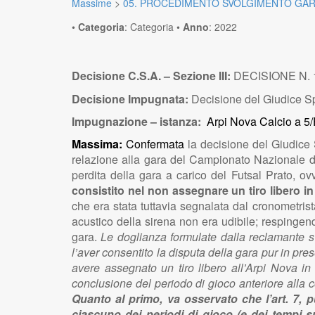
Massime
>
05. PROCEDIMENTO SVOLGIMENTO GAR
•
Categoria
:
Categoria
•
Anno
:
2022
Decisione C.S.A. – Sezione III:
DECISIONE N. 10
Decisione Impugnata:
Decisione del Giudice Spo
Impugnazione – istanza:
Arpi Nova Calcio a 5/
Massima:
Confermata
la decisione del Giudice
relazione alla gara del Campionato Nazionale di
perdita della gara a carico del Futsal Prato, ovv
consistito nel non assegnare un tiro libero in
che era stata tuttavia segnalata dal cronometrista
acustico della sirena non era udibile; respingendo
gara.
Le doglianza formulate dalla reclamante s’i
l’aver consentito la disputa della gara pur in pres
avere assegnato un tiro libero all’Arpi Nova in
conclusione del periodo di gioco anteriore alla 
Quanto al primo, va osservato che l’art. 7, 
ciascuno dei periodi di gioco (e dei tempi 