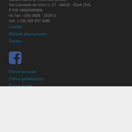
Via Leonardo da Vinci n. 27 - 84025 - Eboli (SA)
P.IVA 04620490658
tel./fax +(39) 0828 - 333512
cell. (+39) 328 637 3486
Contatti
Richiedi abbonamento
Privacy
Elenco avvocati
Elenco pubblicazioni
Elenco eventi
DirittoCalcistico.it
è il portale giuridico - normativo di riferimento per il
diritto sportivo. E' diretto alla società, al calciatore, all'agente
(procuratore), all'allenatore e contiene norme, regolamenti, decisioni,
sentenze e una banca dati di giurisprudenza di giustizia sportiva.
Contiene informazioni inerenti norme, decisioni, regolamenti, sentenze,