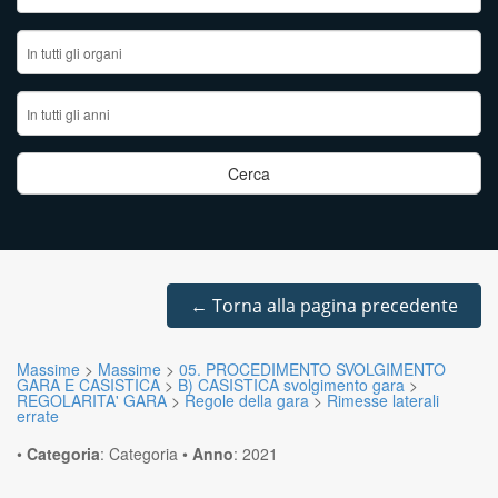
←
Torna alla pagina precedente
Massime
>
Massime
>
05. PROCEDIMENTO SVOLGIMENTO
GARA E CASISTICA
>
B) CASISTICA svolgimento gara
>
REGOLARITA' GARA
>
Regole della gara
>
Rimesse laterali
errate
•
Categoria
:
Categoria
•
Anno
:
2021