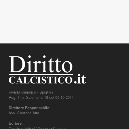
Rivista Giuridico - Sportiva
Reg. Trib. Salerno n. 18 del 05.10.2011
Direttore Responsabile
:
Avv. Gaetano Aita
Editore
:
Canale calcio di Vincenza Canale