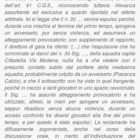
dell’art. 61 C.G.S., riconoscendo tuttavia rilevanza
assorbente ed esclusiva a quanto riportato nel referto
arbitrale. Ivi si legge che il n. 30 … veniva espulso perché,
durante una mischia al termine del primo tempo, spingeva
un avversario, pur senza violenza, ed assumeva un
atteggiamento provocatorio; con supplemento di rapporto,
il direttore di gara ha riferito ‘(…) che l'espulsione che ho
comminato ai danni del n. 30 Sig. …, della squadra ospite
Cittadella Vis Modena, nulla ha a che vedere con il
presunto contatto subito dal portiere della medesima
squadra, probabilmente colpito da un avversario (Piacenza
Calcio), e che il sottoscritto non ha visto in quel frangente,
poiché in mezzo a tanti giocatori in uno spazio ravvicinato.
Il Sig. … ha assunto atteggiamento provocatorio e ha
utilizzato, altresì, le mani per spingere un avversario,
seppur ribadisco senza alcuna violenza, durante un
acceso confronto fra diversi giocatori alla fine del primo
tempo, e per questo è stato espulso’. La reclamante ha
diffusamente argomentato, anche nel corso della
discussione orale, in merito all’individuazione del