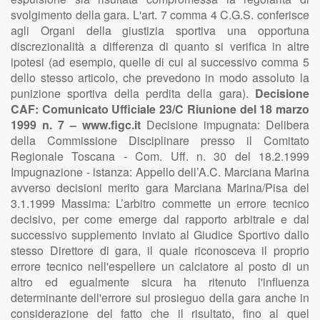
svolgimento della gara. L'art. 7 comma 4 C.G.S. conferisce
agli Organi della giustizia sportiva una opportuna
discrezionalità a differenza di quanto si verifica in altre
ipotesi (ad esempio, quelle di cui al successivo comma 5
dello stesso articolo, che prevedono in modo assoluto la
punizione sportiva della perdita della gara).
Decisione
CAF: Comunicato Ufficiale 23/C Riunione del 18 marzo
1999 n. 7 – www.figc.it
Decisione impugnata: Delibera
della Commissione Disciplinare presso il Comitato
Regionale Toscana - Com. Uff. n. 30 del 18.2.1999
Impugnazione - istanza: Appello dell’A.C. Marciana Marina
avverso decisioni merito gara Marciana Marina/Pisa del
3.1.1999 Massima: L’arbitro commette un errore tecnico
decisivo, per come emerge dal rapporto arbitrale e dal
successivo supplemento inviato al Giudice Sportivo dallo
stesso Direttore di gara, il quale riconosceva il proprio
errore tecnico nell'espellere un calciatore al posto di un
altro ed egualmente sicura ha ritenuto l'influenza
determinante dell'errore sul prosieguo della gara anche in
considerazione del fatto che il risultato, fino al quel