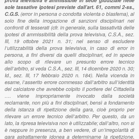
prova televisiva è ammissibile in sede giudiziale nelle
sole tassative ipotesi previste dall’art. 61, commi 2-ss.,
C.G.S.
(error in persona o condotta violenta o blasfema), al
solo fine della irrogazione di sanzioni disciplinari nei
confronti di tesserati (cfr. in generale, sulla tassatività delle
ipotesi di ammissibilità della prova televisiva, C.S.A., sez.
III, 19 ottobre 2021 n. 31; nel senso di escludere
l’utilizzabilità della prova televisiva, in caso di error in
persona, a fini diversi da quelli disciplinari, ed in specie
allo scopo di rilevare un presunto errore tecnico
dell’arbitro, si veda C.S.A., sez. III, 14 dicembre 2020 n. 30;
Id., sez. III, 17 febbraio 2020 n. 184). Nella vicenda in
esame, l’asserito errore commesso dall’arbitro sull’identità
del calciatore che avrebbe colpito il portiere del Cittadella
…. viene impropriamente invocato dalla società
reclamante, non più a fini disciplinari, bensì a fondamento
della istanza di ripetizione della gara, cioè proprio per
rilevare un errore tecnico dell’arbitro. Per questo, da un
lato, la ripresa televisiva non è utilizzabile; dall’altro, non si
è neppure in presenza, a ben vedere, di un’irregolarità di
gara astrattamente idonea a determinarne la ripetizione,