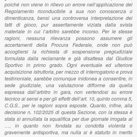
poiché non viene in rilievo un errore nell’applicazione del
Regolamento riconducibile a sua non conoscenza o
dimenticanza, bensì una controversa interpretazione dei
fatti di gioco, pur asseritamente viziata dalla svista
materiale in cui l’arbitro sarebbe incorso. Per le stesse
ragioni, nessuna rilevanza possono assumere gli
accertamenti della Procura Federale, onde non può
accogliersi la richiesta di sospensione pregiudiziale
formulata dalla reclamante e già disattesa dal Giudice
Sportivo in primo grado. Ogni eventuale ed ulteriore
acquisizione istruttoria, per mezzo di interrogatorio e prova
testimoniale, sarebbe comunque inidonea a consentire, in
sede giudiziale, una valutazione difforme da quella
espressa dall’arbitro in gara, non vertendosi su errore
tecnico ai sensi e per gli effetti dell’art. 10, quinto comma 5,
C.G.S.. per le ragioni sopra esposte. Quanto, infine, alla
decisione n. 102/2025 di questa Sezione, con la stessa è
stata sì annullata la squalifica per due giornate irrogata al
…, in quanto non fondata su condotta violenta o
gravemente antisportiva, ma nulla si è statuito in merito