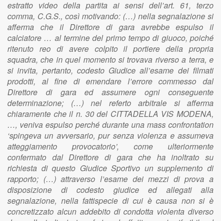
estratto video della partita ai sensi dell’art. 61, terzo
comma, C.G.S., così motivando: (…) nella segnalazione si
afferma che il Direttore di gara avrebbe espulso il
calciatore … al termine del primo tempo di giuoco, poiché
ritenuto reo di avere colpito il portiere della propria
squadra, che in quel momento si trovava riverso a terra, e
si invita, pertanto, codesto Giudice all’esame dei filmati
prodotti, al fine di emendare l’errore commesso dal
Direttore di gara ed assumere ogni conseguente
determinazione; (…) nel referto arbitrale si afferma
chiaramente che il n. 30 del CITTADELLA VIS MODENA,
…, veniva espulso perché durante una mass confrontation
‘spingeva un avversario, pur senza violenza e assumeva
atteggiamento provocatorio’, come ulteriormente
confermato dal Direttore di gara che ha inoltrato su
richiesta di questo Giudice Sportivo un supplemento di
rapporto; (…) attraverso l’esame dei mezzi di prova a
disposizione di codesto giudice ed allegati alla
segnalazione, nella fattispecie di cui è causa non si è
concretizzato alcun addebito di condotta violenta diverso