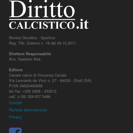
Rivista Giuridico - Sportiva
Reg. Trib. Salerno n. 18 del 05.10.2011
Direttore Responsabile
:
Avv. Gaetano Aita
Editore
:
Canale calcio di Vincenza Canale
Via Leonardo da Vinci n. 27 - 84025 - Eboli (SA)
P.IVA 04620490658
tel./fax +(39) 0828 - 333512
cell. (+39) 328 637 3486
Contatti
Richiedi abbonamento
Privacy