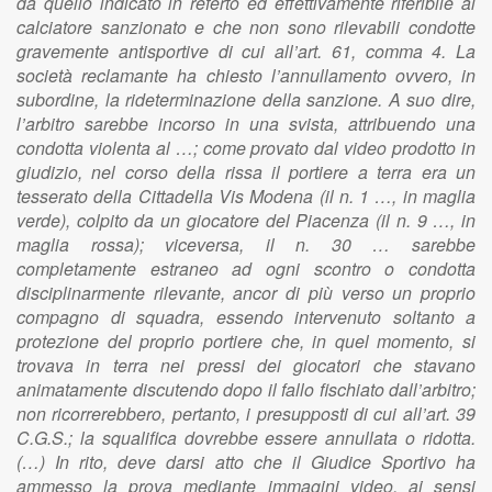
da quello indicato in referto ed effettivamente riferibile al
calciatore sanzionato e che non sono rilevabili condotte
gravemente antisportive di cui all’art. 61, comma 4. La
società reclamante ha chiesto l’annullamento ovvero, in
subordine, la rideterminazione della sanzione. A suo dire,
l’arbitro sarebbe incorso in una svista, attribuendo una
condotta violenta al …; come provato dal video prodotto in
giudizio, nel corso della rissa il portiere a terra era un
tesserato della Cittadella Vis Modena (il n. 1 …, in maglia
verde), colpito da un giocatore del Piacenza (il n. 9 …, in
maglia rossa); viceversa, il n. 30 … sarebbe
completamente estraneo ad ogni scontro o condotta
disciplinarmente rilevante, ancor di più verso un proprio
compagno di squadra, essendo intervenuto soltanto a
protezione del proprio portiere che, in quel momento, si
trovava in terra nei pressi dei giocatori che stavano
animatamente discutendo dopo il fallo fischiato dall’arbitro;
non ricorrerebbero, pertanto, i presupposti di cui all’art. 39
C.G.S.; la squalifica dovrebbe essere annullata o ridotta.
(…) In rito, deve darsi atto che il Giudice Sportivo ha
ammesso la prova mediante immagini video, ai sensi