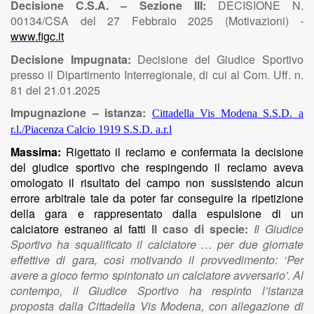
Decisione C.S.A. – Sezione III:
DECISIONE N.
00134/CSA del 27 Febbraio 2025 (Motivazioni) -
www.figc.it
Decisione Impugnata:
Decisione del Giudice Sportivo
presso il Dipartimento Interregionale, di cui al Com. Uff. n.
81 del 21.01.2025
Impugnazione – istanza:
Cittadella Vis Modena S.S.D. a
r.l./Piacenza Calcio 1919 S.S.D. a.r.l
Massima:
Rigettato il reclamo e confermata la decisione
del giudice sportivo che respingendo il reclamo aveva
omologato il risultato del campo non sussistendo alcun
errore arbitrale tale da poter far conseguire la ripetizione
della gara e rappresentato dalla espulsione di un
calciatore estraneo ai fatti
Il caso di specie:
Il Giudice
Sportivo ha squalificato il calciatore … per due giornate
effettive di gara, così motivando il provvedimento: ‘Per
avere a gioco fermo spintonato un calciatore avversario’. Al
contempo, il Giudice Sportivo ha respinto l’istanza
proposta dalla Cittadella Vis Modena, con allegazione di