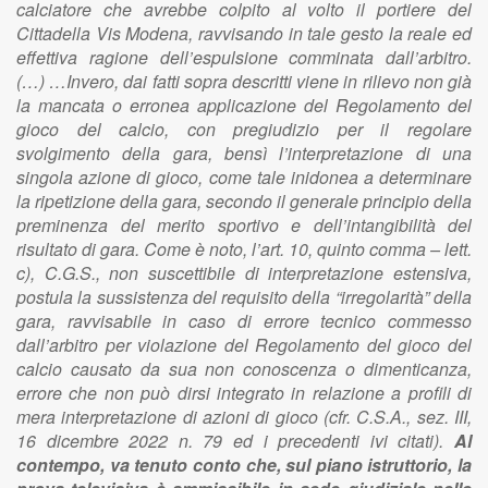
calciatore che avrebbe colpito al volto il portiere del
Cittadella Vis Modena, ravvisando in tale gesto la reale ed
effettiva ragione dell’espulsione comminata dall’arbitro.
(…) …Invero, dai fatti sopra descritti viene in rilievo non già
la mancata o erronea applicazione del Regolamento del
gioco del calcio, con pregiudizio per il regolare
svolgimento della gara, bensì l’interpretazione di una
singola azione di gioco, come tale inidonea a determinare
la ripetizione della gara, secondo il generale principio della
preminenza del merito sportivo e dell’intangibilità del
risultato di gara. Come è noto, l’art. 10, quinto comma – lett.
c), C.G.S., non suscettibile di interpretazione estensiva,
postula la sussistenza del requisito della “irregolarità” della
gara, ravvisabile in caso di errore tecnico commesso
dall’arbitro per violazione del Regolamento del gioco del
calcio causato da sua non conoscenza o dimenticanza,
errore che non può dirsi integrato in relazione a profili di
mera interpretazione di azioni di gioco (cfr. C.S.A., sez. III,
16 dicembre 2022 n. 79 ed i precedenti ivi citati).
Al
contempo, va tenuto conto che, sul piano istruttorio, la