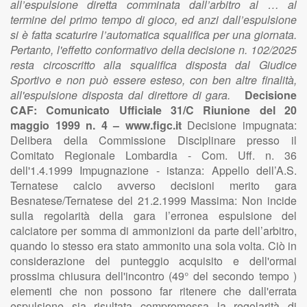
all’espulsione diretta comminata dall’arbitro al … al
termine del primo tempo di gioco, ed anzi dall’espulsione
si è fatta scaturire l’automatica squalifica per una giornata.
Pertanto, l'effetto conformativo della decisione n. 102/2025
resta circoscritto alla squalifica disposta dal Giudice
Sportivo e non può essere esteso, con ben altre finalità,
all'espulsione disposta dal direttore di gara.
Decisione
CAF: Comunicato Ufficiale 31/C Riunione del 20
maggio 1999 n. 4 – www.figc.it
Decisione impugnata:
Delibera della Commissione Disciplinare presso il
Comitato Regionale Lombardia - Com. Uff. n. 36
dell'1.4.1999 Impugnazione - istanza: Appello dell’A.S.
Ternatese calcio avverso decisioni merito gara
Besnatese/Ternatese del 21.2.1999 Massima: Non incide
sulla regolarità della gara l’erronea espulsione del
calciatore per somma di ammonizioni da parte dell’arbitro,
quando lo stesso era stato ammonito una sola volta. Ciò in
considerazione del punteggio acquisito e dell'ormai
prossima chiusura dell'incontro (49° del secondo tempo )
elementi che non possono far ritenere che dall'errata
espulsione sia risultata compromessa la regolarità di