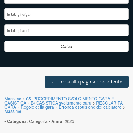
←
Torna alla pagina precedente
Massime
>
05. PROCEDIMENTO SVOLGIMENTO GARA E
CASISTICA
>
B) CASISTICA svolgimento gara
>
REGOLARITA'
GARA
>
Regole della gara
>
Erronea espulsione del calciatore
>
Massime
•
Categoria
:
Categoria
•
Anno
:
2025