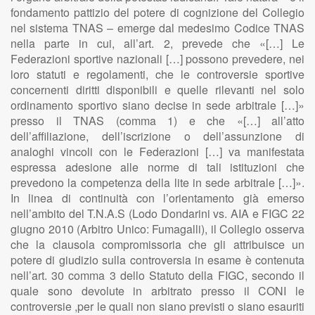
fondamento pattizio del potere di cognizione del Collegio
nel sistema TNAS – emerge dal medesimo Codice TNAS
nella parte in cui, all’art. 2, prevede che «[…] Le
Federazioni sportive nazionali […] possono prevedere, nei
loro statuti e regolamenti, che le controversie sportive
concernenti diritti disponibili e quelle rilevanti nel solo
ordinamento sportivo siano decise in sede arbitrale […]»
presso il TNAS (comma 1) e che «[…] all’atto
dell’affiliazione, dell’iscrizione o dell’assunzione di
analoghi vincoli con le Federazioni […] va manifestata
espressa adesione alle norme di tali istituzioni che
prevedono la competenza della lite in sede arbitrale […]».
In linea di continuità con l’orientamento già emerso
nell’ambito del T.N.A.S (Lodo Dondarini vs. AIA e FIGC 22
giugno 2010 (Arbitro Unico: Fumagalli), il Collegio osserva
che la clausola compromissoria che gli attribuisce un
potere di giudizio sulla controversia in esame è contenuta
nell’art. 30 comma 3 dello Statuto della FIGC, secondo il
quale sono devolute in arbitrato presso il CONI le
controversie ,per le quali non siano previsti o siano esauriti