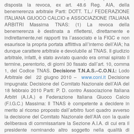
disposta la revoca, ex art. 48.6 Reg. AIA, della
benemerenza arbitrale Parti: DOTT. T.L./ FEDERAZIONE
ITALIANA GIUOCO CALCIO e ASSOCIAZIONE ITALIANA
ARBITRI Massima TNAS: (1) La revoca della
benemerenza è destinata a riflettersi, direttamente e
indirettamente,nei rapporti tra l’associato e la FIGC e non
esaurisce la propria portata afflittiva all’interno dell’AIA; ha
dunque carattere arbitrale e devolubile al TNAS. Il giudizio
arbitrale, infatti, è stato avviato quando era ormai spirato il
termine, perentorio, di giorni 30 fissato dall’art. 10, comma
1, del Codice TNAS.
Decisione T.N.A.S.–C.O.N.I.:
Lodo
Arbitrale del 22 giugno 2010 –
www.coni.it
Decisione
impugnata: Decisione del Comitato Nazionale dell’AIA del
18 febbraio 2010 Parti: P. D. contro Associazione Italiana
Arbitri (A.I.A.) e Federazione Italiana Giuoco Calcio
(F.I.G.C.) Massima: Il TNAS è competente a decidere in
merito al ricorso proposto dall’arbitro fuori quadro avverso
la decisione del Comitato Nazionale dell’AIA con la quale
deliberava di commissariare la Sezione A.I.A. di cui era il
presidente nominando altro soggetto nella qualità di