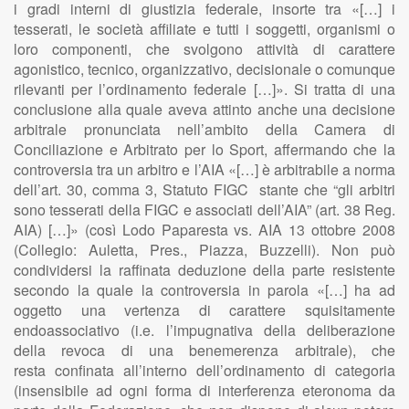
i gradi interni di giustizia federale, insorte tra «[…] i
tesserati, le società affiliate e tutti i soggetti, organismi o
loro componenti, che svolgono attività di carattere
agonistico, tecnico, organizzativo, decisionale o comunque
rilevanti per l’ordinamento federale […]». Si tratta di una
conclusione alla quale aveva attinto anche una decisione
arbitrale pronunciata nell’ambito della Camera di
Conciliazione e Arbitrato per lo Sport, affermando che la
controversia tra un arbitro e l’AIA «[…] è arbitrabile a norma
dell’art. 30, comma 3, Statuto FIGC stante che “gli arbitri
sono tesserati della FIGC e associati dell’AIA” (art. 38 Reg.
AIA) […]» (così Lodo Paparesta vs. AIA 13 ottobre 2008
(Collegio: Auletta, Pres., Piazza, Buzzelli). Non può
condividersi la raffinata deduzione della parte resistente
secondo la quale la controversia in parola «[…] ha ad
oggetto una vertenza di carattere squisitamente
endoassociativo (i.e. l’impugnativa della deliberazione
della revoca di una benemerenza arbitrale), che
resta confinata all’interno dell’ordinamento di categoria
(insensibile ad ogni forma di interferenza eteronoma da