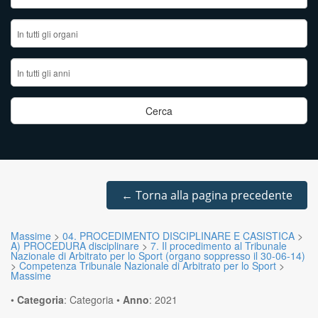
←
Torna alla pagina precedente
Massime
>
04. PROCEDIMENTO DISCIPLINARE E CASISTICA
>
A) PROCEDURA disciplinare
>
7. Il procedimento al Tribunale
Nazionale di Arbitrato per lo Sport (organo soppresso il 30-06-14)
>
Competenza Tribunale Nazionale di Arbitrato per lo Sport
>
Massime
•
Categoria
:
Categoria
•
Anno
:
2021