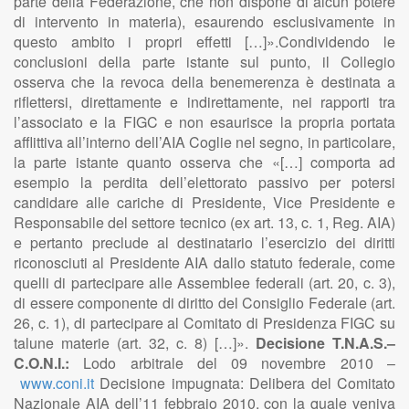
parte della Federazione, che non dispone di alcun potere
di intervento in materia), esaurendo esclusivamente in
questo ambito i propri effetti […]».Condividendo le
conclusioni della parte istante sul punto, il Collegio
osserva che la revoca della benemerenza è destinata a
riflettersi, direttamente e indirettamente, nei rapporti tra
l’associato e la FIGC e non esaurisce la propria portata
afflittiva all’interno dell’AIA Coglie nel segno, in particolare,
la parte istante quanto osserva che «[…] comporta ad
esempio la perdita dell’elettorato passivo per potersi
candidare alle cariche di Presidente, Vice Presidente e
Responsabile del settore tecnico (ex art. 13, c. 1, Reg. AIA)
e pertanto preclude al destinatario l’esercizio dei diritti
riconosciuti al Presidente AIA dallo statuto federale, come
quelli di partecipare alle Assemblee federali (art. 20, c. 3),
di essere componente di diritto del Consiglio Federale (art.
26, c. 1), di partecipare al Comitato di Presidenza FIGC su
talune materie (art. 32, c. 8) […]».
Decisione T.N.A.S.–
C.O.N.I.:
Lodo arbitrale del 09 novembre 2010 –
www.coni.it
Decisione impugnata: Delibera del Comitato
Nazionale AIA dell’11 febbraio 2010, con la quale veniva