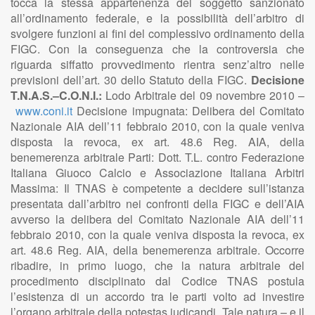
tocca la stessa appartenenza del soggetto sanzionato
all’ordinamento federale, e la possibilità dell’arbitro di
svolgere funzioni ai fini del complessivo ordinamento della
FIGC. Con la conseguenza che la controversia che
riguarda siffatto provvedimento rientra senz’altro nelle
previsioni dell’art. 30 dello Statuto della FIGC.
Decisione
T.N.A.S.–C.O.N.I.:
Lodo Arbitrale del 09 novembre 2010 –
www.coni.it
Decisione impugnata: Delibera del Comitato
Nazionale AIA dell’11 febbraio 2010, con la quale veniva
disposta la revoca, ex art. 48.6 Reg. AIA, della
benemerenza arbitrale Parti: Dott. T.L. contro Federazione
Italiana Giuoco Calcio e Associazione Italiana Arbitri
Massima: Il TNAS è competente a decidere sull’istanza
presentata dall’arbitro nei confronti della FIGC e dell’AIA
avverso la delibera del Comitato Nazionale AIA dell’11
febbraio 2010, con la quale veniva disposta la revoca, ex
art. 48.6 Reg. AIA, della benemerenza arbitrale. Occorre
ribadire, in primo luogo, che la natura arbitrale del
procedimento disciplinato dal Codice TNAS postula
l’esistenza di un accordo tra le parti volto ad investire
l’organo arbitrale della potestas iudicandi. Tale natura – e il