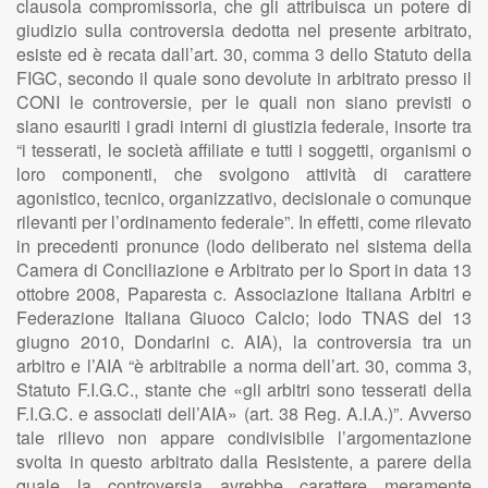
clausola compromissoria, che gli attribuisca un potere di
giudizio sulla controversia dedotta nel presente arbitrato,
esiste ed è recata dall’art. 30, comma 3 dello Statuto della
FIGC, secondo il quale sono devolute in arbitrato presso il
CONI le controversie, per le quali non siano previsti o
siano esauriti i gradi interni di giustizia federale, insorte tra
“i tesserati, le società affiliate e tutti i soggetti, organismi o
loro componenti, che svolgono attività di carattere
agonistico, tecnico, organizzativo, decisionale o comunque
rilevanti per l’ordinamento federale”. In effetti, come rilevato
in precedenti pronunce (lodo deliberato nel sistema della
Camera di Conciliazione e Arbitrato per lo Sport in data 13
ottobre 2008, Paparesta c. Associazione Italiana Arbitri e
Federazione Italiana Giuoco Calcio; lodo TNAS del 13
giugno 2010, Dondarini c. AIA), la controversia tra un
arbitro e l’AIA “è arbitrabile a norma dell’art. 30, comma 3,
Statuto F.I.G.C., stante che «gli arbitri sono tesserati della
F.I.G.C. e associati dell’AIA» (art. 38 Reg. A.I.A.)”. Avverso
tale rilievo non appare condivisibile l’argomentazione
svolta in questo arbitrato dalla Resistente, a parere della
quale la controversia avrebbe carattere meramente