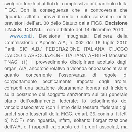
svolgere funzioni ai fini del complessivo ordinamento della
FIGC. Con la conseguenza che la controversia che
riguarda siffatto provvedimento rientra senz’altro nelle
previsioni dell’art. 30 dello Statuto della FIGC.
Decisione
T.N.A.S.–C.O.N.I.:
Lodo arbitrale del 14 dicembre 2010 –
www.coni.it
Decisione impugnata: Delibera della
Commissione d’Appello AIA, n. 002 del 16 luglio 2010
Parti: SIG A.B./ FEDERAZIONE ITALIANA GIUOCO
CALCIO e ASSOCIAZIONE ITALIANA ARBITRI Massima
TNAS: (1) Il provvedimento disciplinare adottato dagli
organi AIA, ancorchè relativo a vicenda endoassociativa in
quanto concernente l’osservanza di regole di
comportamento pecificamente imposte dagli arbitri,
comporti una sanzione sicuramente idonea ad incidere
sulla posizione del soggetto sanzionato sul più generale
piano dell’ordinamento federale: lo scioglimento del
vincolo associativo (con il ritiro della tessera “federale”: gli
arbitri sono tesserati della FIGC, ex art. 36, comma 1, lett.
b) NOIF) non riguarda, infatti, soltanto l’organizzazione
dell’AIA, e i rapporti tra questa ed i propri associati, ma