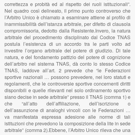
correttezza e probità ed al rispetto dei ruoli istituzionali”.
Nel quadro così delineato, il primo punto controverso che
l’Arbitro Unico è chiamato a esaminare attiene al profilo di
inammissibilità dell’istanza arbitrale, per difetto di clausola
compromissoria, dedotto dalla Resistente.Invero, la natura
arbitrale del procedimento disciplinato dal Codice TNAS
postula l’esistenza di un accordo tra le parti volto ad
investire l’organo arbitrale del potere di giudizio. Di tale
natura, e del fondamento pattizio del potere di cognizione
dell’arbitro nel sistema TNAS, dà conto lo stesso Codice
TNAS, laddove all’art. 2 prevede che “le Federazioni
sportive nazionali … possono prevedere, nei loro statuti e
regolamenti, che le controversie sportive concernenti diritti
disponibili e quelle rilevanti nel solo ordinamento sportivo
siano decise in sede arbitrale” presso il TNAS (comma 1) e
che “all’atto dell’affiliazione, dell’iscrizione o
dell’assunzione di analoghi vincoli con le Federazioni …
va manifestata espressa adesione alle norme di tali
istituzioni che prevedono la composizione della lite in sede
arbitrale” (comma 2).Ebbene, l’Arbitro Unico rileva che una