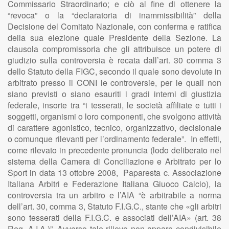
Commissario Straordinario; e ciò al fine di ottenere la
“revoca” o la “declaratoria di inammissibilità” della
Decisione del Comitato Nazionale, con conferma e ratifica
della sua elezione quale Presidente della Sezione. La
clausola compromissoria che gli attribuisce un potere di
giudizio sulla controversia è recata dall’art. 30 comma 3
dello Statuto della FIGC, secondo il quale sono devolute in
arbitrato presso il CONI le controversie, per le quali non
siano previsti o siano esauriti i gradi interni di giustizia
federale, insorte tra “i tesserati, le società affiliate e tutti i
soggetti, organismi o loro componenti, che svolgono attività
di carattere agonistico, tecnico, organizzativo, decisionale
o comunque rilevanti per l’ordinamento federale”. In effetti,
come rilevato in precedente pronuncia (lodo deliberato nel
sistema della Camera di Conciliazione e Arbitrato per lo
Sport in data 13 ottobre 2008, Paparesta c. Associazione
Italiana Arbitri e Federazione Italiana Giuoco Calcio), la
controversia tra un arbitro e l’AIA “è arbitrabile a norma
dell’art. 30, comma 3, Statuto F.I.G.C., stante che «gli arbitri
sono tesserati della F.I.G.C. e associati dell’AIA» (art. 38
Reg. A.I.A.)”. Avverso tale rilievo non appare condivisibile