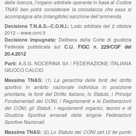
della licenza, l’organo arbitrale operante in base al Codice
TNAS ben potrà considerare la circostanza che essa si
accompagna alla (intangibile) sanzione dell’ammenda.
Decisione T.N.A.S.–C.O.N.I.:
Lodo arbitrale del 2 ottobre
2012 – www.coni.it
Decisione impugnata:
Delibera della Corte di giustizia
Federale pubblicata sul
C.U. FIGC n. 229/CGF del
20.4.2012
Parti:
A.S.G. NOCERINA Srl / FEDERAZIONE ITALIANA
GIUOCO CALCIO
Massima TNAS:
(1)
La gerarchia delle fonti del diritto
sportivo in ambito nazionale individua in posizione
prioritaria, le fonti del Diritto Italiano, lo Statuto, i Principi
Fondamentali del CONI, i Regolamenti e le Deliberazioni
del CONI, gli Statuti, i regolamenti organici, tecnici e di
Giustizia Sportiva emanati dalle singole Federazioni
Sportive Nazionali.
Massima TNAS:
(2)
Lo Statuto del CONI (art.12 ter punto