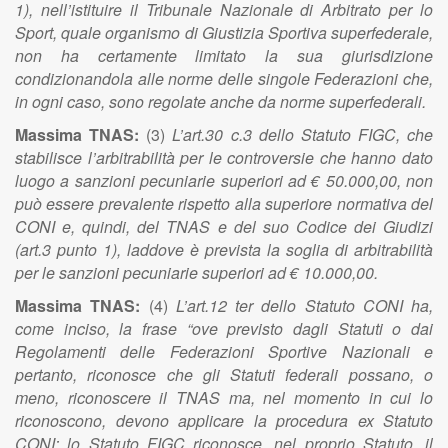
1), nell’istituire il Tribunale Nazionale di Arbitrato per lo
Sport, quale organismo di Giustizia Sportiva superfederale,
non ha certamente limitato la sua giurisdizione
condizionandola alle norme delle singole Federazioni che,
in ogni caso, sono regolate anche da norme superfederali.
Massima TNAS:
(3)
L’art.30 c.3 dello Statuto FIGC, che
stabilisce l’arbitrabilità per le controversie che hanno dato
luogo a sanzioni pecuniarie superiori ad € 50.000,00, non
può essere prevalente rispetto alla superiore normativa del
CONI e, quindi, del TNAS e del suo Codice dei Giudizi
(art.3 punto 1), laddove è prevista la soglia di arbitrabilità
per le sanzioni pecuniarie superiori ad € 10.000,00.
Massima TNAS:
(4)
L’art.12 ter dello Statuto CONI ha,
come inciso, la frase “ove previsto dagli Statuti o dai
Regolamenti delle Federazioni Sportive Nazionali e
pertanto, riconosce che gli Statuti federali possano, o
meno, riconoscere il TNAS ma, nel momento in cui lo
riconoscono, devono applicare la procedura ex Statuto
CONI: lo Statuto FIGC riconosce, nel proprio Statuto, il