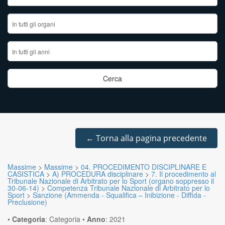
←
Torna alla pagina precedente
Massime
>
Massime
>
04. PROCEDIMENTO DISCIPLINARE E
CASISTICA
>
A) PROCEDURA disciplinare
>
7. Il procedimento al
Tribunale Nazionale di Arbitrato per lo Sport (organo soppresso il
30-06-14)
>
Competenza Tribunale Nazionale di Arbitrato per lo
Sport
>
Sanzione (Ammenda - Squalifica – Inibizione - Diffida -
Preclusione)
•
Categoria
:
Categoria
•
Anno
:
2021