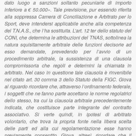
dato luogo a sanzioni soltanto pecuniarie di importo
inferiore a € 50.000». Tale previsione, pur essendo riferita
alla soppressa Camera di Conciliazione e Arbitrato per lo
Sport, deve intendersi applicabile anche alla competenza
del T.N.A.S., che l’ha sostituita. L’art. 12 ter dello statuto del
CONI, che determina le attribuzioni del TNAS, sottolinea la
natura squisitamente arbitrale delle funzioni decisorie ad
esso demandate, prevedendo per l’avvio di un
procedimento arbitrale, la sussistenza di una clausola
compromissoria che regoli e determini la chiamata in
arbitrato. Nel caso in questione tale clausola è rinvenibile
nel citato art. 30 comma 3 dello Statuto della FIGC. Giova
al riguardo ricordare che, attraverso l’ordinamento federale,
i soggetti che ne fanno parte accettano le norme regolatrici
dello stesso, tra cui la clausola arbitrale precedentemente
indicata, che costituisce parte integrante del contratto
associativo. Si verte quindi, in ipotesi di arbitrato
volontario, che trova la propria fonte nella libera scelta
delle parti ed alla cui regolamentazione esse hanno
previamente consentito. Giova, altresì, ricordare che il