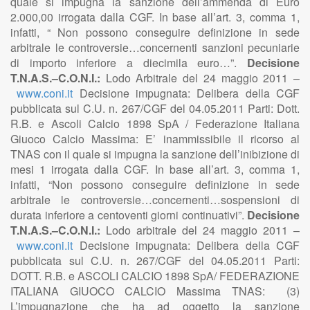
quale si impugna la sanzione dell’ammenda di Euro
2.000,00 irrogata dalla CGF. In base all’art. 3, comma 1,
infatti, “ Non possono conseguire definizione in sede
arbitrale le controversie…concernenti sanzioni pecuniarie
di importo inferiore a diecimila euro…”.
Decisione
T.N.A.S.–C.O.N.I.:
Lodo Arbitrale del 24 maggio 2011 –
www.coni.it
Decisione impugnata: Delibera della CGF
pubblicata sul C.U. n. 267/CGF del 04.05.2011 Parti: Dott.
R.B. e Ascoli Calcio 1898 SpA / Federazione Italiana
Giuoco Calcio Massima: E’ inammissibile il ricorso al
TNAS con il quale si impugna la sanzione dell’inibizione di
mesi 1 irrogata dalla CGF. In base all’art. 3, comma 1,
infatti, “Non possono conseguire definizione in sede
arbitrale le controversie…concernenti…sospensioni di
durata inferiore a centoventi giorni continuativi”.
Decisione
T.N.A.S.–C.O.N.I.:
Lodo arbitrale del 24 maggio 2011 –
www.coni.it
Decisione impugnata: Delibera della CGF
pubblicata sul C.U. n. 267/CGF del 04.05.2011 Parti:
DOTT. R.B. e ASCOLI CALCIO 1898 SpA/ FEDERAZIONE
ITALIANA GIUOCO CALCIO Massima TNAS: (3)
L’impugnazione che ha ad oggetto la sanzione