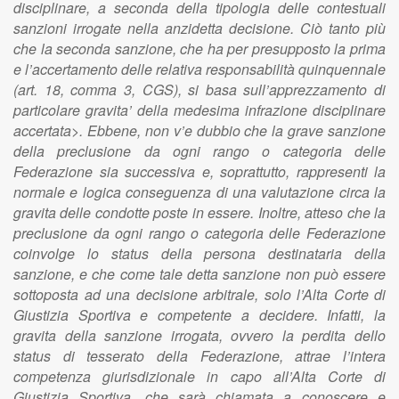
disciplinare, a seconda della tipologia delle contestuali
sanzioni irrogate nella anzidetta decisione. Ciò tanto più
che la seconda sanzione, che ha per presupposto la prima
e l’accertamento delle relativa responsabilità quinquennale
(art. 18, comma 3, CGS), si basa sull’apprezzamento di
particolare gravita’ della medesima infrazione disciplinare
accertata>. Ebbene, non v’e dubbio che la grave sanzione
della preclusione da ogni rango o categoria delle
Federazione sia successiva e, soprattutto, rappresenti la
normale e logica conseguenza di una valutazione circa la
gravita delle condotte poste in essere. Inoltre, atteso che la
preclusione da ogni rango o categoria delle Federazione
coinvolge lo status della persona destinataria della
sanzione, e che come tale detta sanzione non può essere
sottoposta ad una decisione arbitrale, solo l’Alta Corte di
Giustizia Sportiva e competente a decidere. Infatti, la
gravita della sanzione irrogata, ovvero la perdita dello
status di tesserato della Federazione, attrae l’intera
competenza giurisdizionale in capo all’Alta Corte di
Giustizia Sportiva, che sarà chiamata a conoscere e