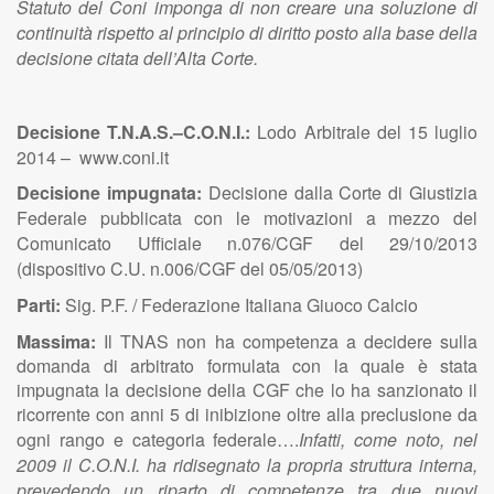
Statuto del Coni imponga di non creare una soluzione di
continuità rispetto al principio di diritto posto alla base della
decisione citata dell’Alta Corte.
Decisione T.N.A.S.–C.O.N.I.:
Lodo Arbitrale del 15 luglio
2014
– www.coni.it
Decisione impugnata:
D
ecisione dalla Corte di Giustizia
Federale pubblicata con le motivazioni a mezzo del
Comunicato Ufficiale n.076/CGF del 29/10/2013
(dispositivo C.U. n.006/CGF del 05/05/2013)
Parti:
Sig. P.F. / Federazione Italiana Giuoco Calcio
Massima:
Il TNAS non ha competenza a decidere sulla
domanda di arbitrato formulata con la quale è stata
impugnata la decisione della CGF che lo ha sanzionato il
ricorrente con
anni 5 di inibizione oltre alla preclusione da
ogni rango e categoria federale….
Infatti, come noto, nel
2009 il C.O.N.I. ha ridisegnato la propria struttura interna,
prevedendo un riparto di competenze tra due nuovi