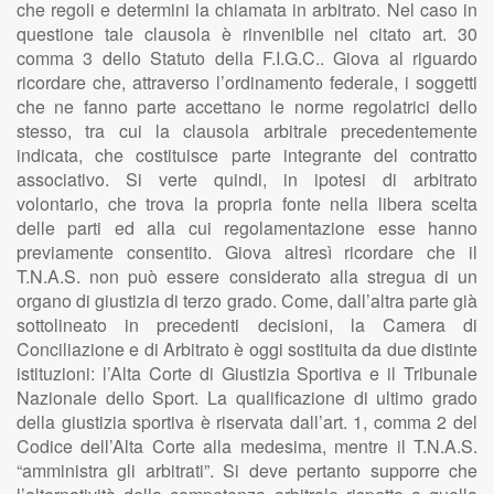
che regoli e determini la chiamata in arbitrato. Nel caso in
questione tale clausola è rinvenibile nel citato art. 30
comma 3 dello Statuto della F.I.G.C.. Giova al riguardo
ricordare che, attraverso l’ordinamento federale, i soggetti
che ne fanno parte accettano le norme regolatrici dello
stesso, tra cui la clausola arbitrale precedentemente
indicata, che costituisce parte integrante del contratto
associativo. Si verte quindi, in ipotesi di arbitrato
volontario, che trova la propria fonte nella libera scelta
delle parti ed alla cui regolamentazione esse hanno
previamente consentito. Giova altresì ricordare che il
T.N.A.S. non può essere considerato alla stregua di un
organo di giustizia di terzo grado. Come, dall’altra parte già
sottolineato in precedenti decisioni, la Camera di
Conciliazione e di Arbitrato è oggi sostituita da due distinte
istituzioni: l’Alta Corte di Giustizia Sportiva e il Tribunale
Nazionale dello Sport. La qualificazione di ultimo grado
della giustizia sportiva è riservata dall’art. 1, comma 2 del
Codice dell’Alta Corte alla medesima, mentre il T.N.A.S.
“amministra gli arbitrati”. Si deve pertanto supporre che