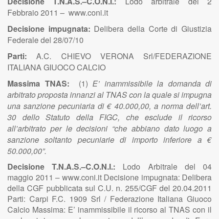
Decisione T.N.A.S.–C.O.N.I.:
Lodo arbitrale del 2
Febbraio 2011 – www.coni.it
Decisione impugnata:
Delibera della Corte di Giustizia
Federale del 28/07/10
Parti:
A.C. CHIEVO VERONA Srl/FEDERAZIONE
ITALIANA GIUOCO CALCIO
Massima TNAS:
(1)
E’ inammissibile la domanda di
arbitrato proposta innanzi al TNAS con la quale si impugna
una sanzione pecuniaria di € 40.000,00, a norma dell’art.
30 dello Statuto della FIGC, che esclude il ricorso
all’arbitrato per le decisioni “che abbiano dato luogo a
sanzione soltanto pecuniarie di importo inferiore a €
50.000,00”.
Decisione T.N.A.S.–C.O.N.I.:
Lodo Arbitrale del 04
maggio 2011 – www.coni.it Decisione impugnata: Delibera
della CGF pubblicata sul C.U. n. 255/CGF del 20.04.2011
Parti: Carpi F.C. 1909 Srl / Federazione Italiana Giuoco
Calcio Massima: E’ inammissibile il ricorso al TNAS con il