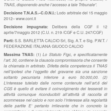
TNAS, disponendo anche l’accesso a tale Tribunale”.
Decisione T.N.A.S.–C.O.N.I.:
Lodo arbitrale del 15 maggio
2012– www.coni.it
Decisione impugnata:
Delibera della CGF
il 12
aprile/7maggio 2012 (C.U. n. 219 /CGF e C.U. 247/CGF)
Parti:
S.S. BARLETTA CALCIO Srl, Sig. A.T. e Sig. P.W.T. /
FEDERAZIONE ITALIANA GIUOCO CALCIO
Massima TNAS:
(1)
Lo Statuto Figc, e specificatamente
l’art. 30, contiene la clausola compromissoria che consente
la chiamata in arbitrato. Difetta della competenza il TNAS
nell’ipotesi che l’oggetto del gravame sia una sanzione
soltanto pecuniaria inferiore a euro 50.000,00. (2)
L’interesse tutelato dalle norme contenute nell’art.6 del
CGS è quello di evitare il coinvolgimento dei tesserati in
attività comunque riconducibili all’attività di raccolta di
scommesse nel calcio e non solo l’interesse alla regolarità
delle partite E’ pertanto irrilevante che in concreto la