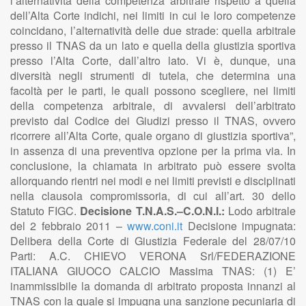
l’alternatività della competenza arbitrale rispetto a quella
dell’Alta Corte indichi, nei limiti in cui le loro competenze
coincidano, l’alternatività delle due strade: quella arbitrale
presso il TNAS da un lato e quella della giustizia sportiva
presso l’Alta Corte, dall’altro lato. Vi è, dunque, una
diversità negli strumenti di tutela, che determina una
facoltà per le parti, le quali possono scegliere, nei limiti
della competenza arbitrale, di avvalersi dell’arbitrato
previsto dal Codice dei Giudizi presso il TNAS, ovvero
ricorrere all’Alta Corte, quale organo di giustizia sportiva”,
in assenza di una preventiva opzione per la prima via. In
conclusione, la chiamata in arbitrato può essere svolta
allorquando rientri nei modi e nei limiti previsti e disciplinati
nella clausola compromissoria, di cui all’art. 30 dello
Statuto FIGC.
Decisione T.N.A.S.–C.O.N.I.:
Lodo arbitrale
del 2 febbraio 2011 –
www.coni.it
Decisione impugnata:
Delibera della Corte di Giustizia Federale del 28/07/10
Parti: A.C. CHIEVO VERONA Srl/FEDERAZIONE
ITALIANA GIUOCO CALCIO Massima TNAS: (1) E’
inammissibile la domanda di arbitrato proposta innanzi al
TNAS con la quale si impugna una sanzione pecuniaria di