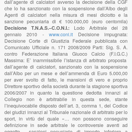
dall’agente di calciatori avverso la decisione della CGF
che lo ha sanzionato con la sospensione dall’Albo degli
Agenti di calciatori nella misura di mesi diciotto e la
sanzione pecuniaria di € 100.000,00 (euro centomila)
Decisione T.N.A.S.–C.O.N.I.:
Lodo Arbitrale del 28
gennaio 2010 -
www.coni.it
Decisione impugnata:
Decisione Corte di Giustizia Federale pubblicata con
Comunicato Ufficiale n. 171 2008/2009 Parti: Sig. S. A.
contro Federazione Italiana Giuoco Calcio (F.I.G.C.)
Massima: E’ inammissibile l’istanza di arbitrato proposta
dall’agente di calciatori, sanzionato con la sospensione
dall’Albo per un mese e dell’ammenda di Euro 5.000,00
per aver svolto di fatto, le mansioni di vero e proprio
Direttore sportivo della società durante la stagione sportiva
2006/2007 in quanto la questione dedotta innanzi al
Collegio non è arbitrabile in questa sede, stante
l’inequivocabile disposto dell’art. 3, comma 1, del Codice
dei giudizi innanzi al Tribunale nazionale di arbitrato per lo
sport, in virtù del quale «… non possono conseguire
definizione in sede arbitrale le controversie aventi ad
oggetto… sanzioni pecuniarie di importo inferiore a