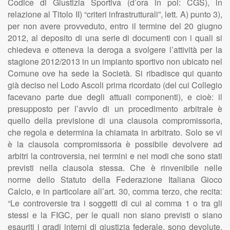
Codice di Giustizia Sportiva (d’ora in poi: CGS), in
relazione al Titolo II) “criteri infrastrutturali”, lett. A) punto 3),
per non avere provveduto, entro il termine del 20 giugno
2012, al deposito di una serie di documenti con i quali si
chiedeva e otteneva la deroga a svolgere l’attività per la
stagione 2012/2013 in un impianto sportivo non ubicato nel
Comune ove ha sede la Società. Si ribadisce qui quanto
già deciso nel Lodo Ascoli prima ricordato (del cui Collegio
facevano parte due degli attuali componenti), e cioè: il
presupposto per l’avvio di un procedimento arbitrale è
quello della previsione di una clausola compromissoria,
che regola e determina la chiamata in arbitrato. Solo se vi
è la clausola compromissoria è possibile devolvere ad
arbitri la controversia, nei termini e nei modi che sono stati
previsti nella clausola stessa. Che è rinvenibile nelle
norme dello Statuto della Federazione Italiana Gioco
Calcio, e in particolare all’art. 30, comma terzo, che recita:
“Le controversie tra i soggetti di cui al comma 1 o tra gli
stessi e la FIGC, per le quali non siano previsti o siano
esauriti i gradi interni di giustizia federale, sono devolute,