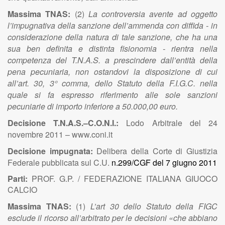
Massima TNAS:
(2)
La controversia avente ad oggetto
l’impugnativa della sanzione dell’ammenda con diffida - in
considerazione della natura di tale sanzione, che ha una
sua ben definita e distinta fisionomia - rientra nella
competenza del T.N.A.S. a prescindere dall’entità della
pena pecuniaria, non ostandovi la disposizione di cui
all’art. 30, 3° comma, dello Statuto della F.I.G.C. nella
quale si fa espresso riferimento alle sole sanzioni
pecuniarie di importo inferiore a 50.000,00 euro.
Decisione T.N.A.S.–C.O.N.I.:
Lodo Arbitrale del 24
novembre 2011 – www.coni.it
Decisione impugnata:
Delibera della
Corte di Giustizia
Federale pubblicata sul C.U.
n.299/CGF del 7 giugno 2011
Parti:
PROF. G.P. / FEDERAZIONE ITALIANA GIUOCO
CALCIO
Massima TNAS:
(1)
L’art 30 dello Statuto della FIGC
esclude il ricorso all’arbitrato per le decisioni «che abbiano