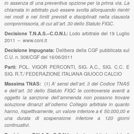
in assenza di una preventiva opzione per la prima via. La
chiamata in arbitrato può essere svolta allorquando rientri
nei modi e nei limiti previsti e disciplinati nella clausola
compromissoria, di cui all’art. 30 dello Statuto FIGC.
Decisione T.N.A.S.–C.O.N.I.:
Lodo arbitrale del 19 Luglio
2011 – www.coni.it
Decisione impugnata:
Delibera della CGF pubblicata sul
C.U. n. 308/CGF del 16/06/2011
Parti:
POL. VIGOR PERCONTI, SIG. A.C., SIG. C.C. E
SIG. R.T./ FEDERAZIONE ITALIANA GIUOCO CALCIO
Massima TNAS:
(1)
A’ sensi dell’art. 3 del Codice TNAS
e dell’art. 30 dello Statuto FIGC le controversie aventi a
oggetto la sanzione dell’ammenda non possono trovare
soluzione dinanzi all’odierno Collegio arbitrale in quanto
hanno, rispettivamente, un valore inferiore a € 50.000,00 e
una durata di sospensione inferiore a 120 giorni
continuativi.