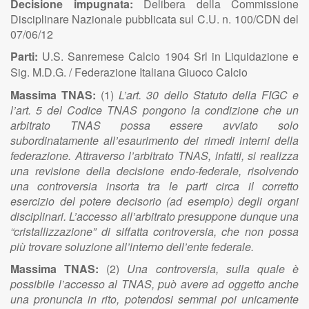
Decisione impugnata:
Delibera della Commissione
Disciplinare Nazionale pubblicata sul C.U. n. 100/CDN del
07/06/12
Parti:
U.S. Sanremese Calcio 1904 Srl in Liquidazione e
Sig. M.D.G. / Federazione Italiana Giuoco Calcio
Massima TNAS:
(1)
L’art. 30 dello Statuto della FIGC e
l’art. 5 del Codice TNAS pongono la condizione che un
arbitrato TNAS possa essere avviato solo
subordinatamente all’esaurimento dei rimedi interni della
federazione. Attraverso l’arbitrato TNAS, infatti, si realizza
una revisione della decisione endo-federale, risolvendo
una controversia insorta tra le parti circa il corretto
esercizio del potere decisorio (ad esempio) degli organi
disciplinari. L’accesso all’arbitrato presuppone dunque una
“cristallizzazione” di siffatta controversia, che non possa
più trovare soluzione all’interno dell’ente federale.
Massima TNAS:
(2)
Una controversia, sulla quale è
possibile l’accesso al TNAS, può avere ad oggetto anche
una pronuncia in rito, potendosi semmai poi unicamente