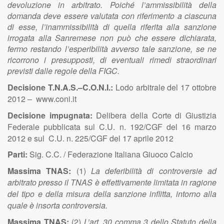
devoluzione in arbitrato. Poiché l’ammissibilità della
domanda deve essere valutata con riferimento a ciascuna
di esse, l’inammissibilità di quella riferita alla sanzione
irrogata alla Sanremese non può che essere dichiarata,
fermo restando l’esperibilità avverso tale sanzione, se ne
ricorrono i presupposti, di eventuali rimedi straordinari
previsti dalle regole della FIGC.
Decisione T.N.A.S.–C.O.N.I.:
Lodo arbitrale del 17 ottobre
2012 – www.coni.it
Decisione impugnata:
Delibera della Corte di Giustizia
Federale pubblicata sul C.U. n. 192/CGF del 16 marzo
2012 e sul C.U. n. 225/CGF del 17 aprile 2012
Parti:
Sig. C.C. / Federazione Italiana Giuoco Calcio
Massima TNAS:
(1)
La deferibilità di controversie ad
arbitrato presso il TNAS è effettivamente limitata in ragione
del tipo e della misura della sanzione inflitta, intorno alla
quale è insorta controversia.
Massima TNAS:
(2)
L’art. 30 comma 3 dello Statuto della