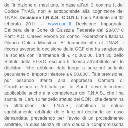
dell’inibizione di mesi uno, in base all’art. 3, comma 1, del
Codice TNAS, non è sottoponibile alla cognizione del
TNAS.
Decisione T.N.A.S.–C.O.N.I.:
Lodo Arbitrale del 02
febbraio 2011 –
www.coni.it
Decisione impugnata:
Delibera della Corte di Giustizia Federale del 28/07/10
Parti: A.C. Chievo Verona Srl contro Federazione Italiana
Giuoco Calcio Massima: E’ inammissibile al TNAS il
ricorso avverso la decisione della CGF che ha sanzionato
la società con l’ammenda di € 40.000,00. L’art 30 dello
Statuto della F.I.G.C. esclude il ricorso all’arbitrato per le
decisioni “che abbiano dato luogo a sanzioni soltanto
pecuniarie di importo inferiore a € 50.000”. Tale previsione,
pur essendo riferita alla soppressa Camera di
Conciliazione e Arbitrato per lo Sport, deve intendersi
applicabile anche alla competenza del T.N.A.S., che l’ha
sostituita. L’art. 12 ter dello statuto del CONI, che determina
le attribuzioni del T.N.A.S., sottolinea la natura
squisitamente arbitrale delle funzioni decisorie ad esso
demandate, prevedendo per l’avvio di un procedimento
arbitrale, la sussistenza di una clausola compromissoria