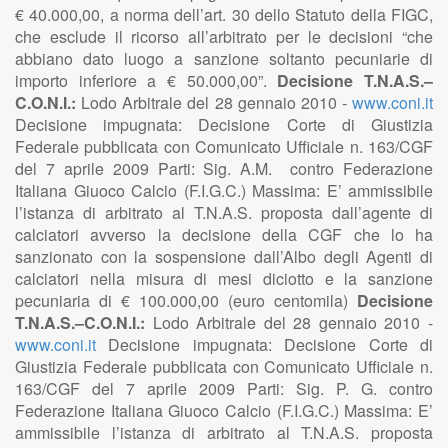
€ 40.000,00, a norma dell’art. 30 dello Statuto della FIGC,
che esclude il ricorso all’arbitrato per le decisioni “che
abbiano dato luogo a sanzione soltanto pecuniarie di
importo inferiore a € 50.000,00”.
Decisione T.N.A.S.–
C.O.N.I.:
Lodo Arbitrale del 28 gennaio 2010 -
www.coni.it
Decisione impugnata: Decisione Corte di Giustizia
Federale pubblicata con Comunicato Ufficiale n. 163/CGF
del 7 aprile 2009 Parti: Sig. A.M. contro Federazione
Italiana Giuoco Calcio (F.I.G.C.) Massima: E’ ammissibile
l’istanza di arbitrato al T.N.A.S. proposta dall’agente di
calciatori avverso la decisione della CGF che lo ha
sanzionato con la sospensione dall’Albo degli Agenti di
calciatori nella misura di mesi diciotto e la sanzione
pecuniaria di € 100.000,00 (euro centomila)
Decisione
T.N.A.S.–C.O.N.I.:
Lodo Arbitrale del 28 gennaio 2010 -
www.coni.it
Decisione impugnata: Decisione Corte di
Giustizia Federale pubblicata con Comunicato Ufficiale n.
163/CGF del 7 aprile 2009 Parti: Sig. P. G. contro
Federazione Italiana Giuoco Calcio (F.I.G.C.) Massima: E’
ammissibile l’istanza di arbitrato al T.N.A.S. proposta