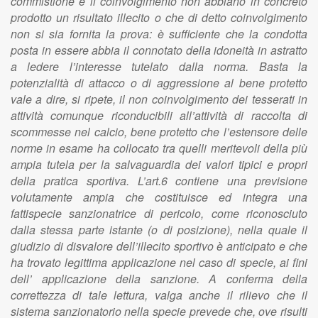
commistione e il coinvolgimento non abbiano in concreto
prodotto un risultato illecito o che di detto coinvolgimento
non si sia fornita la prova: è sufficiente che la condotta
posta in essere abbia il connotato della idoneità in astratto
a ledere l’interesse tutelato dalla norma. Basta la
potenzialità di attacco o di aggressione al bene protetto
vale a dire, si ripete, il non coinvolgimento dei tesserati in
attività comunque riconducibili all’attività di raccolta di
scommesse nel calcio, bene protetto che l’estensore delle
norme in esame ha collocato tra quelli meritevoli della più
ampia tutela per la salvaguardia dei valori tipici e propri
della pratica sportiva. L’art.6 contiene una previsione
volutamente ampia che costituisce ed integra una
fattispecie sanzionatrice di pericolo, come riconosciuto
dalla stessa parte istante (o di posizione), nella quale il
giudizio di disvalore dell’illecito sportivo è anticipato e che
ha trovato legittima applicazione nel caso di specie, ai fini
dell’ applicazione della sanzione. A conferma della
correttezza di tale lettura, valga anche il rilievo che il
sistema sanzionatorio nella specie prevede che, ove risulti