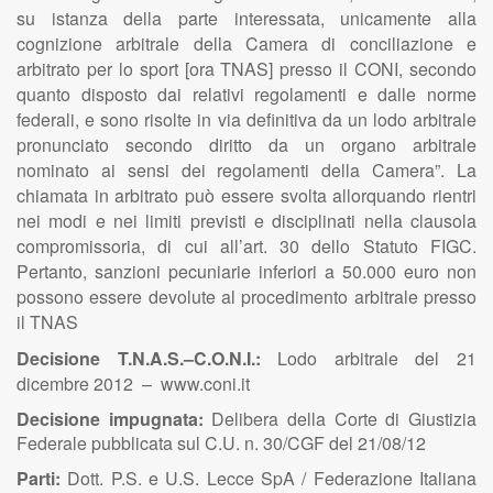
su istanza della parte interessata, unicamente alla
cognizione arbitrale della Camera di conciliazione e
arbitrato per lo sport [ora TNAS] presso il CONI, secondo
quanto disposto dai relativi regolamenti e dalle norme
federali, e sono risolte in via definitiva da un lodo arbitrale
pronunciato secondo diritto da un organo arbitrale
nominato ai sensi dei regolamenti della Camera”. La
chiamata in arbitrato può essere svolta allorquando rientri
nei modi e nei limiti previsti e disciplinati nella clausola
compromissoria, di cui all’art. 30 dello Statuto FIGC.
Pertanto, sanzioni pecuniarie inferiori a 50.000 euro non
possono essere devolute al procedimento arbitrale presso
il TNAS
Decisione T.N.A.S.–C.O.N.I.:
Lodo arbitrale del 21
dicembre 2012 – www.coni.it
Decisione impugnata:
Delibera della Corte di Giustizia
Federale pubblicata sul C.U. n. 30/CGF del 21/08/12
Parti:
Dott. P.S. e U.S. Lecce SpA / Federazione Italiana