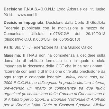
Decisione T.N.A.S.–C.O.N.I.:
Lodo Arbitrale del 15 luglio
2014
– www.coni.it
Decisione impugnata:
D
ecisione dalla Corte di Giustizia
Federale pubblicata con le motivazioni a mezzo del
Comunicato Ufficiale n.076/CGF del 29/10/2013
(dispositivo C.U. n.006/CGF del 05/05/2013)
Parti:
Sig. V. F./ Federazione Italiana Giuoco Calcio
Massima:
Il TNAS non ha competenza a decidere sulla
domanda di arbitrato formulata con la quale è stata
impugnata la decisione della CGF che lo ha sanzionato il
ricorrente con
anni 5 di inibizione oltre alla preclusione da
ogni rango e categoria federale….
Infatti, come noto, nel
2009 il C.O.N.I. ha ridisegnato la propria struttura interna,
prevedendo un riparto di competenze tra due nuovi
organismi (in sostituzione della Camera di Conciliazione e
di Arbitrato per lo Sport): il Tribunale Nazionale di Arbitrato
per lo Sport e l’Alta Corte di Giustizia Sportiva. All’Alta