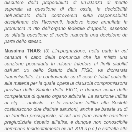
discutere della proponibilità di un’istanza di merito
superata la questione di rito: ossia, la decidibilità
nell’arbitrato della controversia sulla responsabilità
disciplinare dei Ricorrenti, laddove fosse annullata la
pronuncia in rito dell’organo federale d’appello, essendo
su siffatta questione di merito mancata una decisione da
parte dello stesso.
Massima TNAS:
(3)
L’impugnazione, nella parte in cui
censura il capo della pronuncia che ha inflitto una
sanzione pecuniaria in misura inferiore ai limiti stabiliti
dall’art. 30 dello Statuto della FIGC, va dichiarata
inammissibile. La controversia su di essa è infatti sottratta
alla materia per la quale opera la clausola compromissoria
prevista dallo Statuto della FIGC, e dunque esula dalla
competenza di questo organo arbitrale. La sanzione inflitta
al sig. – omissis - e la sanzione inflitta alla Società
costituiscono due distinte sanzioni, anche se basate su di
un identico presupposto, di cui una (non avente carattere
pregiudiziale rispetto all’altra, e dunque non conoscibile
nemmeno incidentalmente ex art. 819 c.p.c.) è sottratta alla