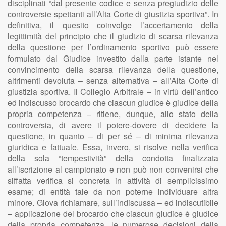
disciplinati “dal presente codice e senza pregiudizio delle
controversie spettanti all’Alta Corte di giustizia sportiva”. In
definitiva, il quesito coinvolge l’accertamento della
legittimità del principio che il giudizio di scarsa rilevanza
della questione per l’ordinamento sportivo può essere
formulato dal Giudice investito dalla parte istante nel
convincimento della scarsa rilevanza della questione,
altrimenti devoluta – senza alternativa – all’Alta Corte di
giustizia sportiva. Il Collegio Arbitrale – in virtù dell’antico
ed indiscusso brocardo che ciascun giudice è giudice della
propria competenza – ritiene, dunque, allo stato della
controversia, di avere il potere-dovere di decidere la
questione, in quanto – di per sé – di minima rilevanza
giuridica e fattuale. Essa, invero, si risolve nella verifica
della sola “tempestività” della condotta finalizzata
all’iscrizione al campionato e non può non convenirsi che
siffatta verifica si concreta in attività di semplicissimo
esame; di entità tale da non poterne individuare altra
minore. Giova richiamare, sull’indiscussa – ed indiscutibile
– applicazione del brocardo che ciascun giudice è giudice
della propria competenza, le numerose decisioni della