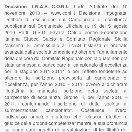
Decisione T.N.A.S.–C.O.N.I.:
Lodo Arbitrale del 10
novembre 2010 – www.coni.it Decisione impugnata:
Delibera di esclusione dal Campionato di eccellenza
pubblicata sul Comunicato Ufficiale n. 19 del 5 agosto
2010 Parti: U.S.D. Favara Calcio contro Federazione
Italiana Giuoco Calcio e Comitato Regionale Sicilia
Massima: E’ ammissibile al TNAS l’istanza di arbitrato
avanzata dalla società tendente ad ottenere l’annullamento
della delibera del Comitato Regionale con la quale non era
stata ammessa a partecipare al campionato di eccellenza
per la stagione 2011-20111 e per l’effetto tendetene ad
ottenere la iscrizione provvisoria al campionato di
Eccellenza, per l’anno 2010 – 2011. ovvero a dichiarare
illegittima la mancata iscrizione della società al
campionato di eccellenza, Girone H, per l’anno 2010 –
2011, “confermando l’iscrizione di detta società al
summenzionato campionato”. Costituisce, invero,
indiscusso principio giuridico che “ciascun giudice è
giudice della propria competenza” mentre la sua pronuncia
sul punto sarà oggetto della valutazione di legittimità del