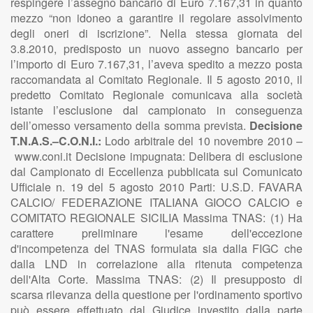
respingere l’assegno bancario di Euro 7.167,31 in quanto
mezzo “non idoneo a garantire il regolare assolvimento
degli oneri di iscrizione”. Nella stessa giornata del
3.8.2010, predisposto un nuovo assegno bancario per
l’importo di Euro 7.167,31, l’aveva spedito a mezzo posta
raccomandata al Comitato Regionale. Il 5 agosto 2010, il
predetto Comitato Regionale comunicava alla società
istante l’esclusione dal campionato in conseguenza
dell’omesso versamento della somma prevista.
Decisione
T.N.A.S.–C.O.N.I.:
Lodo arbitrale del 10 novembre 2010 –
www.coni.it Decisione impugnata: Delibera di esclusione
dal Campionato di Eccellenza pubblicata sul Comunicato
Ufficiale n. 19 del 5 agosto 2010 Parti: U.S.D. FAVARA
CALCIO/ FEDERAZIONE ITALIANA GIOCO CALCIO e
COMITATO REGIONALE SICILIA Massima TNAS: (1) Ha
carattere preliminare l'esame dell'eccezione
d'incompetenza del TNAS formulata sia dalla FIGC che
dalla LND in correlazione alla ritenuta competenza
dell'Alta Corte. Massima TNAS: (2) Il presupposto di
scarsa rilevanza della questione per l'ordinamento sportivo
può essere effettuato dal Giudice investito dalla parte