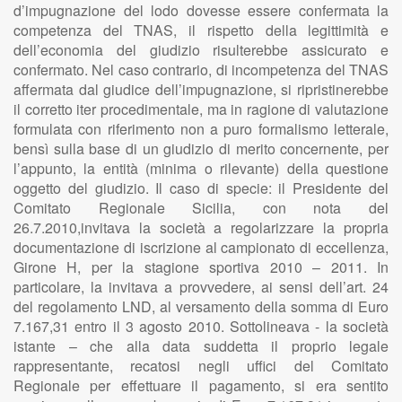
d’impugnazione del lodo dovesse essere confermata la
competenza del TNAS, il rispetto della legittimità e
dell’economia del giudizio risulterebbe assicurato e
confermato. Nel caso contrario, di incompetenza del TNAS
affermata dal giudice dell’impugnazione, si ripristinerebbe
il corretto iter procedimentale, ma in ragione di valutazione
formulata con riferimento non a puro formalismo letterale,
bensì sulla base di un giudizio di merito concernente, per
l’appunto, la entità (minima o rilevante) della questione
oggetto del giudizio. Il caso di specie: il Presidente del
Comitato Regionale Sicilia, con nota del
26.7.2010,invitava la società a regolarizzare la propria
documentazione di iscrizione al campionato di eccellenza,
Girone H, per la stagione sportiva 2010 – 2011. In
particolare, la invitava a provvedere, ai sensi dell’art. 24
del regolamento LND, al versamento della somma di Euro
7.167,31 entro il 3 agosto 2010. Sottolineava - la società
istante – che alla data suddetta il proprio legale
rappresentante, recatosi negli uffici del Comitato
Regionale per effettuare il pagamento, si era sentito