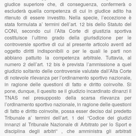
giudice superiore che, di conseguenza, confermerà o
escluderà quella competenza di cui in giudice adito ha
ritenuto di essere investito. Nella specie, l’eccezione è
stata formulata a’ termini dell’art. 12 bis dello Statuto del
CONI, secondo cui l’Alta Corte di giustizia sportiva
costituisce l’ultimo grado della giurisdizione per le
controversie sportive di cui al presente articolo aventi ad
oggetto diritti indisponibili o per le quali le parti non
abbiano pattuito la competenza arbitrale. Tuttavia, al
numero 2 dell’art. 12 bis è prevista l’ammissione a quel
giudizio soltanto delle controversie valutate dall’Alta Corte
di notevole rilevanza per l’ordinamento sportivo nazionale,
in ragione delle questioni di fatto e diritto coinvolte. Si
pone, dunque, il quesito se il giudizio incardinato dinanzi il
TNAS nel presupposto della scarsa rilevanza per
l’ordinamento sportivo nazionale, in ragione delle questioni
di fatto e diritto coinvolte, possa esser deciso dal predetto
Tribunale a’ termini dell’art. 1 del “Codice dei giudizi
innanzi al Tribunale Nazionale di Arbitrato per lo Sport e
disciplina degli arbitri” , che amministra gli arbitrati