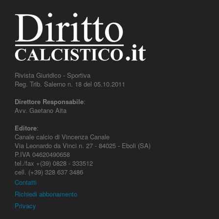
Rivista Giuridico - Sportiva
Reg. Trib. Salerno n. 18 del 05.10.2011
Direttore Responsabile
:
Avv. Gaetano Aita
Editore
:
Canale calcio di Vincenza Canale
Via Leonardo da Vinci n. 27 - 84025 - Eboli (SA)
P.IVA 04620490658
tel./fax +(39) 0828 - 333512
cell. (+39) 328 637 3486
Contatti
Richiedi abbonamento
Privacy