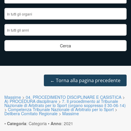
←
Torna alla pagina precedente
Massime
>
04. PROCEDIMENTO DISCIPLINARE E CASISTICA
>
A) PROCEDURA disciplinare
>
7. Il procedimento al Tribunale
Nazionale di Arbitrato per lo Sport (organo soppresso il 30-06-14)
>
Competenza Tribunale Nazionale di Arbitrato per lo Sport
>
Delibera Comitato Regionale
>
Massime
•
Categoria
:
Categoria
•
Anno
:
2021