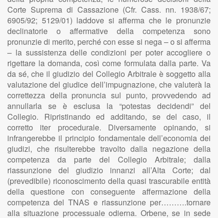
Corte Suprema di Cassazione (Cfr. Cass. nn. 1938/67;
6905/92; 5129/01) laddove si afferma che le pronunzie
declinatorie o affermative della competenza sono
pronunzie di merito, perché con esse si nega – o si afferma
– la sussistenza delle condizioni per poter accogliere o
rigettare la domanda, così come formulata dalla parte. Va
da sé, che il giudizio del Collegio Arbitrale è soggetto alla
valutazione del giudice dell’impugnazione, che valuterà la
correttezza della pronuncia sul punto, provvedendo ad
annullarla se è esclusa la “potestas decidendi” del
Collegio. Ripristinando ed additando, se del caso, il
corretto iter procedurale. Diversamente opinando, si
infrangerebbe il principio fondamentale dell’economia dei
giudizi, che risulterebbe travolto dalla negazione della
competenza da parte del Collegio Arbitrale; dalla
riassunzione del giudizio innanzi all’Alta Corte; dal
(prevedibile) riconoscimento della quasi trascurabile entità
della questione con conseguente affermazione della
competenza del TNAS e riassunzione per……….tornare
alla situazione processuale odierna. Orbene, se in sede