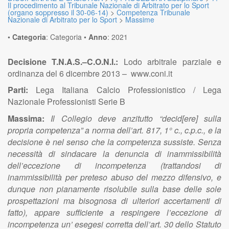
Il procedimento al Tribunale Nazionale di Arbitrato per lo Sport
(organo soppresso il 30-06-14)
>
Competenza Tribunale
Nazionale di Arbitrato per lo Sport
>
Massime
•
Categoria
:
Categoria
•
Anno
:
2021
Decisione T.N.A.S.–C.O.N.I.:
Lodo arbitrale parziale e
ordinanza del 6 dicembre 2013 – www.coni.it
Parti:
Lega Italiana Calcio Professionistico / Lega
Nazionale Professionisti Serie B
Massima:
Il Collegio deve anzitutto “decid[ere] sulla
propria competenza” a norma dell’art. 817, 1° c., c.p.c., e la
decisione è nel senso che la competenza sussiste. Senza
necessità di sindacare la denuncia di inammissibilità
dell’eccezione di incompetenza (trattandosi di
inammissibilità per preteso abuso del mezzo difensivo, e
dunque non pianamente risolubile sulla base delle sole
prospettazioni ma bisognosa di ulteriori accertamenti di
fatto), appare sufficiente a respingere l’eccezione di
incompetenza un’ esegesi corretta dell’art. 30 dello Statuto