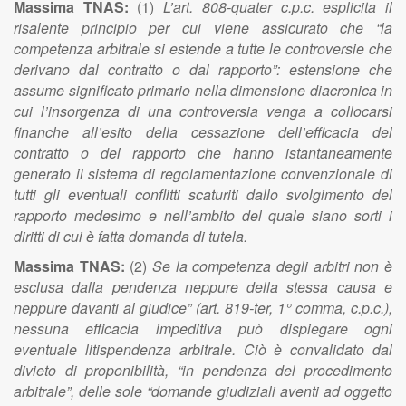
Massima TNAS:
(1)
L’art. 808-quater c.p.c. esplicita il
risalente principio per cui viene assicurato che “la
competenza arbitrale si estende a tutte le controversie che
derivano dal contratto o dal rapporto”: estensione che
assume significato primario nella dimensione diacronica in
cui l’insorgenza di una controversia venga a collocarsi
finanche all’esito della cessazione dell’efficacia del
contratto o del rapporto che hanno istantaneamente
generato il sistema di regolamentazione convenzionale di
tutti gli eventuali conflitti scaturiti dallo svolgimento del
rapporto medesimo e nell’ambito del quale siano sorti i
diritti di cui è fatta domanda di tutela.
Massima TNAS:
(2)
Se la competenza degli arbitri non è
esclusa dalla pendenza neppure della stessa causa e
neppure davanti al giudice” (art. 819-ter, 1° comma, c.p.c.),
nessuna efficacia impeditiva può dispiegare ogni
eventuale litispendenza arbitrale. Ciò è convalidato dal
divieto di proponibilità, “in pendenza del procedimento
arbitrale”, delle sole “domande giudiziali aventi ad oggetto