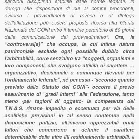
sanzioni disciplinari stabilite dalle norme federali. In
deroga alle disposizioni di cui ai commi precedenti,
avverso i provvedimenti di revoca o di diniego
dell'affiliazione può essere proposto ricorso alla Giunta
Nazionale del CONI entro il termine perentorio di 60 giorni
dalla comunicazione del provvedimento”.
Ora, la
“controversi[a]” che occupa, la cui intima natura
patrimoniale esclude ogni possibile dubbio circa
l’arbitrabilità, corre senz’altro tra “soggetti, organismi e
loro componenti, che svolgono attività di carattere …
organizzativo, decisionale o comunque rilevanti per
l’ordinamento federale”, né per essa -“secondo quanto
previsto dallo Statuto del CONI”- occorre il previo
esaurimento di “gradi interni” alla Federazione, tanto
meno -per ragioni di oggetto- la competenza del
T.N.A.S. rimane impedita o eccettuata per via delle
analitiche previsioni in tal senso contenute nella
disposizione pattizia, all’inverso apprezzabili quali
fattori che concorrono a definire il carattere
determinabile delle altre liti residualmente arbitrabili.
Il