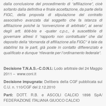
dalla conclusione del procedimento di “affiliazione”, cioè
soltanto dalla definitiva e finale accettazione, da parte della
FIGC, della proposta di stipulazione del contratto
associativo avanzata dal soggetto che fa istanza di
affiliazione poiché la “convenzione di arbitrato”, ai sensi
degli artt. 808-bis e -quater c.p.c., è suscettibile di
governare altresì il “rapporto non contrattuale” che dal
deposito della “domanda di affiliazione alla FIGC” è tale da
stabilirsi tra le parti, già poste in contatto differenziato e
qualificato e dunque “rilevante per l’ordinamento federale”.
Decisione T.N.A.S.–C.O.N.I.:
Lodo arbitrale del 24 Maggio
2011 – www.coni.it
Decisione impugnata:
Delibera della CGF pubblicata sul
C.U. n. 110/CGF del 2.12.2010
Parti:
DOTT. R.B. e ASCOLI CALCIO 1898 SpA/
FEDERAZIONE ITALIANA GIUOCO CALCIO