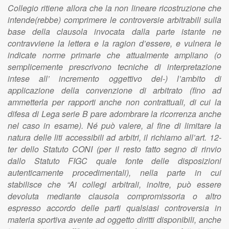
Collegio ritiene allora che la non lineare ricostruzione che
intende(rebbe) comprimere le controversie arbitrabili sulla
base della clausola invocata dalla parte istante ne
contravviene la lettera e la ragion d’essere, e vulnera le
indicate norme primarie che attualmente ampliano (o
semplicemente prescrivono tecniche di interpretazione
intese all’ incremento oggettivo del-) l’ambito di
applicazione della convenzione di arbitrato (fino ad
ammetterla per rapporti anche non contrattuali, di cui la
difesa di Lega serie B pare adombrare la ricorrenza anche
nel caso in esame). Né può valere, al fine di limitare la
natura delle liti accessibili ad arbitri, il richiamo all’art. 12-
ter dello Statuto CONI (per il resto fatto segno di rinvio
dallo Statuto FIGC quale fonte delle disposizioni
autenticamente procedimentali), nella parte in cui
stabilisce che “Ai collegi arbitrali, inoltre, può essere
devoluta mediante clausola compromissoria o altro
espresso accordo delle parti qualsiasi controversia in
materia sportiva avente ad oggetto diritti disponibili, anche