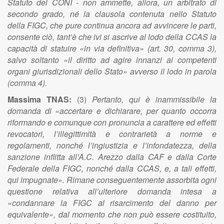
Statuto del CONI - non ammette, allora, un arbitrato di
secondo grado, né la clausola contenuta nello Statuto
della FIGC, che pure continua ancora ad avvincere le parti,
consente ciò, tant’è che ivi si ascrive al lodo della CCAS la
capacità di statuire «in via definitiva» (art. 30, comma 3),
salvo soltanto «il diritto ad agire innanzi ai competenti
organi giurisdizionali dello Stato» avverso il lodo in parola
(comma 4).
Massima TNAS:
(3)
Pertanto, qui è inammissibile la
domanda di «accertare e dichiarare, per quanto occorra
riformando e comunque con pronuncia a carattere ed effetti
revocatori, l’illegittimità e contrarietà a norme e
regolamenti, nonché l’ingiustizia e l’infondatezza, della
sanzione inflitta all’A.C. Arezzo dalla CAF e dalla Corte
Federale della FIGC, nonché dalla CCAS, e, a tali effetti,
qui impugnate». Rimane conseguentemente assorbita ogni
questione relativa all’ulteriore domanda intesa a
«condannare la FIGC al risarcimento del danno per
equivalente», dal momento che non può essere costituito,