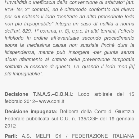
l’invalidità o inefficacia della convenzione di arbitrato” (art.
819- ter, 3° comma), ed è oltremodo confortato dal rilievo
per cui soltanto il lodo “contrario ad altro precedente lodo
non più impugnabile” integra un caso di nullità a norma
dell’art. 829, 1° comma, n. 8), c.p.c. In altri termini, l’effetto
inibitorio in ordine all’eventuale secondo procedimento
sopra la medesima causa non sussiste finchè dura la
litispendenza, mentre può insorgere -per giunta senza
alcun riferimento al criterio della prevenzione temporale
soltanto al cessare di questa, i.e. quando il lodo “non [è]
più impugnabile”.
Decisione T.N.A.S.–C.O.N.I.:
Lodo arbitrale del 15
febbraio 2012– www.coni.it
Decisione impugnata:
Delibera della Corte di Giustizia
Federale pubblicata sul C.U. n. 135/CGF del 19 gennaio
2012
Parti:
A.S. MELFl Srl / FEDERAZIONE ITALIANA