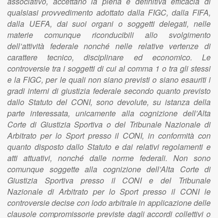
associativo, accettano la piena e definitiva efficacia di
qualsiasi provvedimento adottato dalla FIGC, dalla FIFA,
dalla UEFA, dai suoi organi o soggetti delegati, nelle
materie comunque riconducibili allo svolgimento
dell’attività federale nonché nelle relative vertenze di
carattere tecnico, disciplinare ed economico. Le
controversie tra i soggetti di cui al comma 1 o tra gli stessi
e la FIGC, per le quali non siano previsti o siano esauriti i
gradi interni di giustizia federale secondo quanto previsto
dallo Statuto del CONI, sono devolute, su istanza della
parte interessata, unicamente alla cognizione dell’Alta
Corte di Giustizia Sportiva o del Tribunale Nazionale di
Arbitrato per lo Sport presso il CONI, in conformità con
quanto disposto dallo Statuto e dai relativi regolamenti e
atti attuativi, nonché dalle norme federali. Non sono
comunque soggette alla cognizione dell’Alta Corte di
Giustizia Sportiva presso il CONI e del Tribunale
Nazionale di Arbitrato per lo Sport presso il CONI le
controversie decise con lodo arbitrale in applicazione delle
clausole compromissorie previste dagli accordi collettivi o