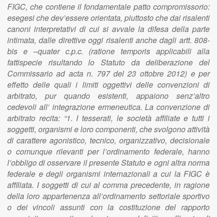
FIGC, che contiene il fondamentale patto compromissorio:
esegesi che dev’essere orientata, piuttosto che dai risalenti
canoni interpretativi di cui si avvale la difesa della parte
intimata, dalle direttive oggi risalenti anche dagli artt. 808-
bis e –quater c.p.c. (ratione temporis applicabili alla
fattispecie risultando lo Statuto da deliberazione del
Commissario ad acta n. 797 del 23 ottobre 2012) e per
effetto delle quali i limiti oggettivi delle convenzioni di
arbitrato, pur quando esistenti, appaiono senz’altro
cedevoli all’ integrazione ermeneutica. La convenzione di
arbitrato recita: “1. I tesserati, le società affiliate e tutti i
soggetti, organismi e loro componenti, che svolgono attività
di carattere agonistico, tecnico, organizzativo, decisionale
o comunque rilevanti per l’ordinamento federale, hanno
l’obbligo di osservare il presente Statuto e ogni altra norma
federale e degli organismi internazionali a cui la FIGC è
affiliata. I soggetti di cui al comma precedente, in ragione
della loro appartenenza all’ordinamento settoriale sportivo
o dei vincoli assunti con la costituzione del rapporto