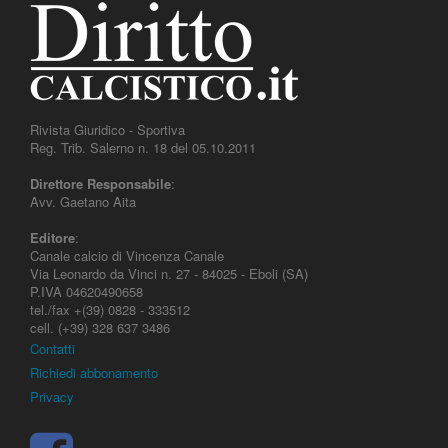
Rivista Giuridico - Sportiva
Reg. Trib. Salerno n. 18 del 05.10.2011
Direttore Responsabile
:
Avv. Gaetano Aita
Editore
:
Canale calcio di Vincenza Canale
Via Leonardo da Vinci n. 27 - 84025 - Eboli (SA)
P.IVA 04620490658
tel./fax +(39) 0828 - 333512
cell. (+39) 328 637 3486
Contatti
Richiedi abbonamento
Privacy