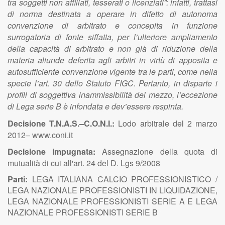
tra soggetti non affiliati, tesserati o licenziati”: infatti, trattasi
di norma destinata a operare in difetto di autonoma
convenzione di arbitrato e concepita in funzione
surrogatoria di fonte siffatta, per l’ulteriore ampliamento
della capacità di arbitrato e non già di riduzione della
materia aliunde deferita agli arbitri in virtù di apposita e
autosufficiente convenzione vigente tra le parti, come nella
specie l’art. 30 dello Statuto FIGC. Pertanto, in disparte i
profili di soggettiva inammissibilità del mezzo, l’eccezione
di Lega serie B è infondata e dev’essere respinta.
Decisione T.N.A.S.–C.O.N.I.:
Lodo arbitrale del 2 marzo
2012– www.coni.it
Decisione impugnata:
Assegnazione della quota di
mutualità di cui all'art. 24 del D. Lgs 9/2008
Parti:
LEGA ITALIANA CALCIO PROFESSIONISTICO /
LEGA NAZIONALE PROFESSIONISTI IN LIQUIDAZIONE,
LEGA NAZIONALE PROFESSIONISTI SERIE A E LEGA
NAZIONALE PROFESSIONISTI SERIE B