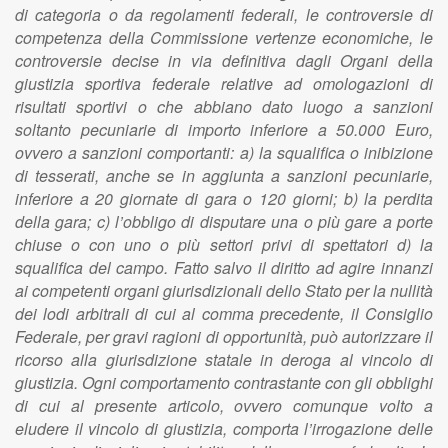
di categoria o da regolamenti federali, le controversie di
competenza della Commissione vertenze economiche, le
controversie decise in via definitiva dagli Organi della
giustizia sportiva federale relative ad omologazioni di
risultati sportivi o che abbiano dato luogo a sanzioni
soltanto pecuniarie di importo inferiore a 50.000 Euro,
ovvero a sanzioni comportanti: a) la squalifica o inibizione
di tesserati, anche se in aggiunta a sanzioni pecuniarie,
inferiore a 20 giornate di gara o 120 giorni; b) la perdita
della gara; c) l’obbligo di disputare una o più gare a porte
chiuse o con uno o più settori privi di spettatori d) la
squalifica del campo. Fatto salvo il diritto ad agire innanzi
ai competenti organi giurisdizionali dello Stato per la nullità
dei lodi arbitrali di cui al comma precedente, il Consiglio
Federale, per gravi ragioni di opportunità, può autorizzare il
ricorso alla giurisdizione statale in deroga al vincolo di
giustizia. Ogni comportamento contrastante con gli obblighi
di cui al presente articolo, ovvero comunque volto a
eludere il vincolo di giustizia, comporta l’irrogazione delle