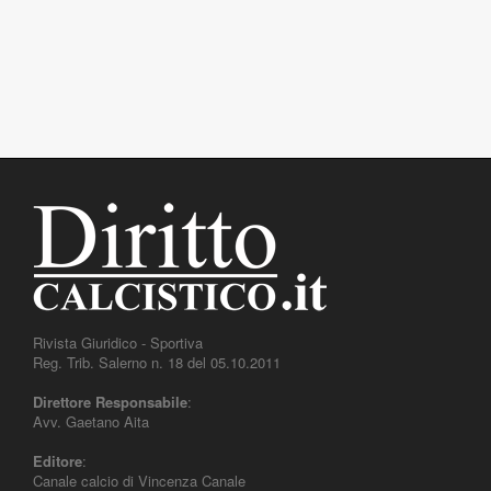
Rivista Giuridico - Sportiva
Reg. Trib. Salerno n. 18 del 05.10.2011
Direttore Responsabile
:
Avv. Gaetano Aita
Editore
:
Canale calcio di Vincenza Canale