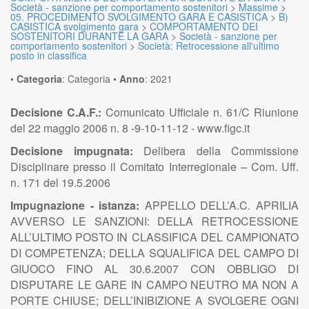
Società - sanzione per comportamento sostenitori
>
Massime
>
05. PROCEDIMENTO SVOLGIMENTO GARA E CASISTICA
>
B)
CASISTICA svolgimento gara
>
COMPORTAMENTO DEI
SOSTENITORI DURANTE LA GARA
>
Società - sanzione per
comportamento sostenitori
>
Società: Retrocessione all'ultimo
posto in classifica
•
Categoria
:
Categoria
•
Anno
:
2021
Decisione C.A.F.:
Comunicato Ufficiale n. 61/C Riunione
del 22 maggio 2006 n. 8 -9-10-11-12 - www.figc.it
Decisione impugnata:
Delibera della Commissione
Disciplinare presso il Comitato Interregionale – Com. Uff.
n. 171 del 19.5.2006
Impugnazione - istanza:
APPELLO DELL’A.C. APRILIA
AVVERSO LE SANZIONI: DELLA RETROCESSIONE
ALL’ULTIMO POSTO IN CLASSIFICA DEL CAMPIONATO
DI COMPETENZA; DELLA SQUALIFICA DEL CAMPO DI
GIUOCO FINO AL 30.6.2007 CON OBBLIGO DI
DISPUTARE LE GARE IN CAMPO NEUTRO MA NON A
PORTE CHIUSE; DELL’INIBIZIONE A SVOLGERE OGNI