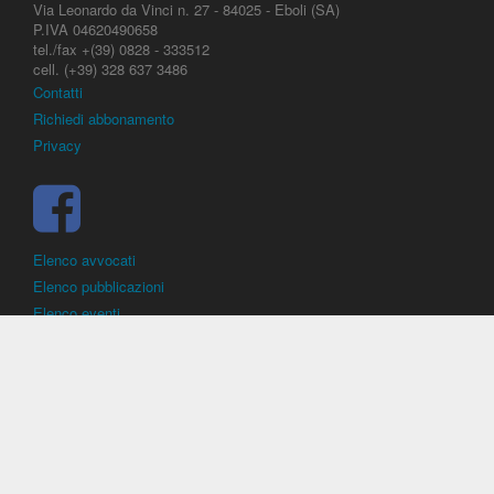
Via Leonardo da Vinci n. 27 - 84025 - Eboli (SA)
P.IVA 04620490658
tel./fax +(39) 0828 - 333512
cell. (+39) 328 637 3486
Contatti
Richiedi abbonamento
Privacy
Elenco avvocati
Elenco pubblicazioni
Elenco eventi
DirittoCalcistico.it
è il portale giuridico - normativo di riferimento per il
diritto sportivo. E' diretto alla società, al calciatore, all'agente
(procuratore), all'allenatore e contiene norme, regolamenti, decisioni,
sentenze e una banca dati di giurisprudenza di giustizia sportiva.
Contiene informazioni inerenti norme, decisioni, regolamenti, sentenze,
ricorsi. - Copyright © 2026
Dirittocalcistico.it