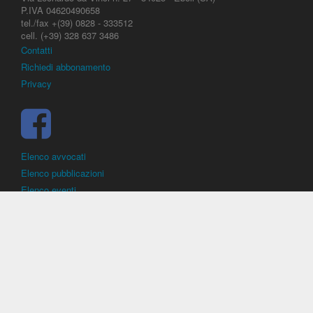
P.IVA 04620490658
tel./fax +(39) 0828 - 333512
cell. (+39) 328 637 3486
Contatti
Richiedi abbonamento
Privacy
Elenco avvocati
Elenco pubblicazioni
Elenco eventi
DirittoCalcistico.it
è il portale giuridico - normativo di riferimento per il
diritto sportivo. E' diretto alla società, al calciatore, all'agente
(procuratore), all'allenatore e contiene norme, regolamenti, decisioni,
sentenze e una banca dati di giurisprudenza di giustizia sportiva.
Contiene informazioni inerenti norme, decisioni, regolamenti, sentenze,
ricorsi. - Copyright © 2026
Dirittocalcistico.it