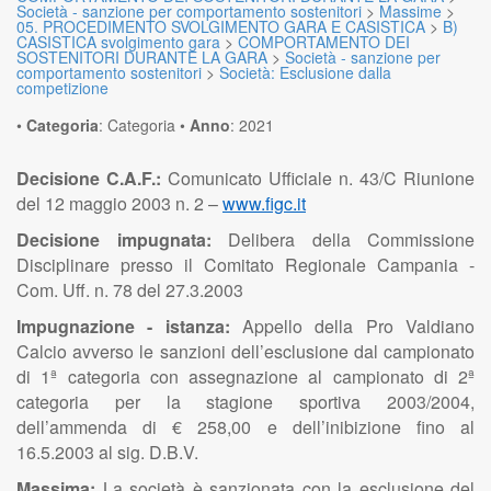
Società - sanzione per comportamento sostenitori
>
Massime
>
05. PROCEDIMENTO SVOLGIMENTO GARA E CASISTICA
>
B)
CASISTICA svolgimento gara
>
COMPORTAMENTO DEI
SOSTENITORI DURANTE LA GARA
>
Società - sanzione per
comportamento sostenitori
>
Società: Esclusione dalla
competizione
•
Categoria
:
Categoria
•
Anno
:
2021
Decisione C.A.F.:
Comunicato Ufficiale n. 43/C Riunione
del 12 maggio 2003 n. 2 –
www.figc.it
Decisione impugnata:
Delibera della Commissione
Disciplinare presso il Comitato Regionale Campania -
Com. Uff. n. 78 del 27.3.2003
Impugnazione - istanza:
Appello della Pro Valdiano
Calcio avverso le sanzioni dell’esclusione dal campionato
di 1ª categoria con assegnazione al campionato di 2ª
categoria per la stagione sportiva 2003/2004,
dell’ammenda di € 258,00 e dell’inibizione fino al
16.5.2003 al sig. D.B.V.
Massima:
La società è sanzionata con la esclusione del