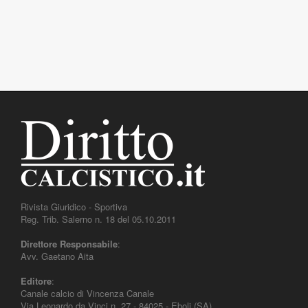
Rivista Giuridico - Sportiva
Reg. Trib. Salerno n. 18 del 05.10.2011
Direttore Responsabile
:
Avv. Gaetano Aita
Editore
:
Canale calcio di Vincenza Canale
Via Leonardo da Vinci n. 27 - 84025 - Eboli (SA)