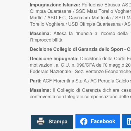
Impugnazione Istanza:
P
ortu
e
n
s
e
E
trus
c
a
A
S
O
l
im
p
ia Qu
a
r
te
s
a
n
a /
SS
D Ma
s
i
T
ore
l
lo
V
o
g
hier
Ma
r
ti
r
i /
A
S
D F.
C
.
C
a
s
u
m
a
ro
M
at
r
ic
o
l
a /
SS
D M
T
ore
l
lo
V
o
g
hier
a
/
U
S
D O
l
im
p
ia Qu
a
r
te
s
a
n
a
/
A
S
Massima:
Attesa la rinuncia al ricorso della 
l’i
mproced
i
b
ili
tà.
Decisione Collegio di Garanzia dello Sport - C
Decisione impugnata:
Decisione della Corte Fed
motivazioni, al C.U. n. 098/CFA dell’8 maggio 20
Federale Nazionale - Sez. Vertenze Economiche, d
Parti:
ACF Fiorentina S.p.A./ AC Perugia Calcio 
Massima:
Il Collegio di Garanzia dichiara cess
controversia con integrale compensazione delle s
Facebook