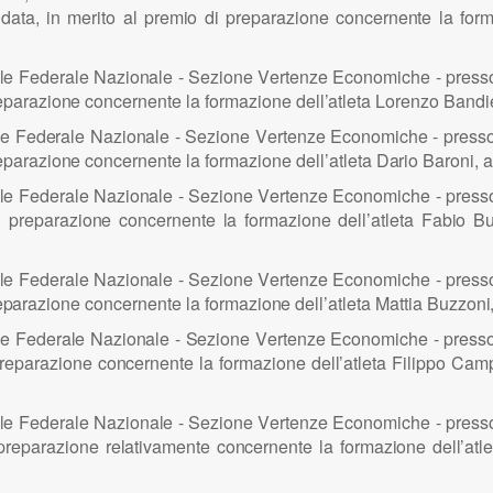
 d
a
t
a
,
i
n merito al
p
r
e
m
i
o di
p
re
p
araz
i
o
n
e co
n
c
e
rn
e
n
te
l
a f
o
r
l
e F
e
d
e
ra
l
e
N
az
i
o
n
a
l
e -
S
ez
i
o
n
e
V
er
t
e
n
ze
E
co
n
omic
h
e -
p
res
ep
a
raz
i
o
n
e co
n
c
e
rn
e
nte
l
a
f
or
m
az
i
o
n
e d
e
ll’
atl
e
ta L
o
r
e
n
zo
B
a
n
d
i
e F
e
d
e
ra
l
e
N
az
i
o
n
a
l
e -
S
ez
i
o
n
e
V
er
t
e
n
ze
E
co
n
omic
h
e -
p
ress
ep
a
raz
i
o
n
e concerne
n
te la
f
or
m
az
i
o
n
e de
ll’
atl
e
ta D
a
ri
o Baron
i
, 
l
e F
e
d
e
ra
l
e
N
az
i
o
n
a
l
e -
S
ez
i
o
n
e
V
er
t
e
n
ze
E
co
n
omic
h
e -
p
res
i pre
p
araz
i
o
n
e co
n
cerne
n
te
l
a f
o
r
maz
i
o
n
e d
e
ll’
atl
e
ta
F
a
b
i
o
B
l
e F
e
d
e
ra
l
e
N
az
i
o
n
a
l
e -
S
ez
i
o
n
e
V
er
t
e
n
ze
E
co
n
omic
h
e -
p
res
e
p
araz
i
o
n
e co
n
c
e
rn
e
nte
l
a fo
r
maz
i
o
n
e d
e
ll’
atl
e
ta Ma
t
t
i
a
B
uzz
o
n
i
l
e F
e
d
e
ra
l
e
N
az
i
o
n
a
l
e -
S
ez
i
o
n
e
V
er
t
e
n
ze
E
co
n
omic
h
e -
p
ress
re
p
araz
i
o
n
e
c
o
n
cerne
n
te
l
a fo
r
maz
i
o
n
e
d
e
ll’
atl
e
ta F
i
li
p
p
o
C
am
l
e F
e
d
e
ra
l
e
N
az
i
o
n
a
l
e -
S
ez
i
o
n
e
V
er
t
e
n
ze
E
co
n
omic
h
e -
p
res
pre
p
araz
i
o
n
e re
l
ativ
a
me
n
te
c
o
n
cernente
l
a fo
r
maz
i
o
n
e d
e
ll’
atl