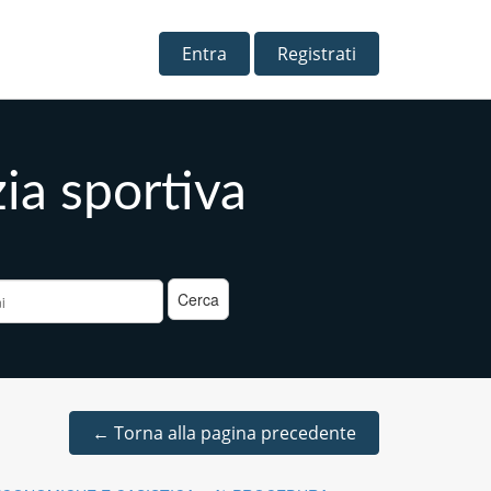
Entra
Registrati
zia sportiva
a
←
Torna alla pagina precedente