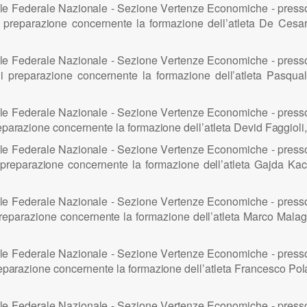
l
e F
e
d
e
ra
l
e
N
az
i
o
n
a
l
e -
S
ez
i
o
n
e
V
er
t
e
n
ze
E
co
n
omic
h
e -
p
res
 pr
e
p
a
raz
i
o
n
e co
n
c
e
rn
e
nte
l
a fo
r
maz
i
o
n
e d
e
ll’
atl
e
ta
D
e
C
es
a
l
e F
e
d
e
ra
l
e
N
az
i
o
n
a
l
e -
S
ez
i
o
n
e
V
er
t
e
n
ze
E
co
n
omic
h
e -
p
res
d
i
p
r
e
p
a
raz
i
o
n
e co
n
c
e
rn
e
nte
l
a fo
r
maz
i
o
n
e d
e
ll’
atl
e
ta
P
as
q
u
a
l
e F
e
d
e
ra
l
e
N
az
i
o
n
a
l
e -
S
ez
i
o
n
e
V
er
t
e
n
ze
E
co
n
omic
h
e -
p
res
e
p
a
r
az
i
o
n
e co
n
c
e
rn
e
nte
l
a f
o
r
maz
i
o
n
e d
e
ll’
atl
e
ta
D
ev
i
d F
a
g
g
i
o
li
l
e F
e
d
e
ra
l
e
N
az
i
o
n
a
l
e -
S
ez
i
o
n
e
V
er
t
e
n
ze
E
co
n
omic
h
e -
p
res
 prep
a
raz
i
o
n
e co
n
cer
n
e
n
te
l
a f
o
rmaz
i
o
n
e d
e
ll’
atl
e
ta G
a
j
d
a
K
ac
l
e F
e
d
e
ra
l
e
N
az
i
o
n
a
l
e -
S
ez
i
o
n
e
V
er
t
e
n
ze
E
co
n
omic
h
e -
p
res
re
p
araz
i
o
n
e co
n
c
e
rn
e
n
te
l
a f
o
rm
a
z
i
o
n
e d
e
ll’
atl
e
ta
M
arco Ma
l
a
g
l
e F
e
d
e
ra
l
e
N
az
i
o
n
a
l
e -
S
ez
i
o
n
e
V
er
t
e
n
ze
E
co
n
omic
h
e -
p
res
ep
a
raz
i
o
n
e co
n
c
e
rn
e
n
te
l
a f
o
rmaz
i
o
n
e d
e
ll’
atl
e
ta
F
ra
n
cesco
P
o
l
l
e F
e
d
e
ra
l
e
N
az
i
o
n
a
l
e -
S
ez
i
o
n
e
V
er
t
e
n
ze
E
co
n
omic
h
e -
p
res