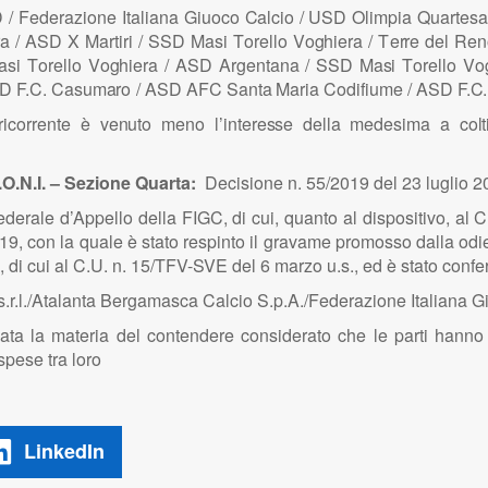
D
/
F
e
d
e
razio
n
e
I
ta
l
ia
n
a Giu
o
co
Calcio /
U
S
D O
l
im
p
ia Qu
a
r
te
s
a
a
/
A
S
D X Ma
r
t
i
r
i /
SS
D Ma
s
i
T
or
e
llo
V
o
g
hi
e
r
a
/
T
e
r
re d
e
l
R
e
n
a
s
i
T
ore
l
lo
V
o
g
hier
a /
A
S
D
A
rge
n
ta
n
a /
SS
D Ma
s
i
T
ore
l
lo
V
o
D F.
C
.
C
a
s
u
m
a
r
o / A
S
D
A
FC
S
a
n
ta
M
aria C
o
d
i
f
ium
e /
A
S
D F.
C
ricorrente
è ve
n
uto me
n
o
l’i
ntere
s
se d
e
ll
a me
d
e
s
i
ma a co
l
t
.O.N.I. – Sezione Quarta:
Decisione n. 55/2019 del 23 luglio 2
erale d’Appello della FIGC, di cui, quanto al dispositivo, al C
19, con la quale è stato respinto il gravame promosso dalla odie
i cui al C.U. n. 15/TFV-SVE del 6 marzo u.s., ed è stato conferm
s.r.l./Atalanta Bergamasca Calcio S.p.A./Federazione Italiana G
ata la materia del contendere considerato che le parti hanno 
pese tra loro
LinkedIn