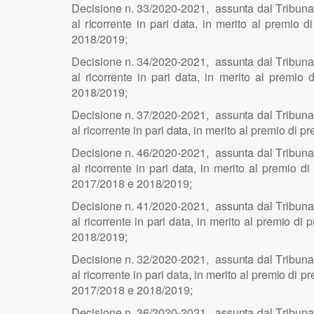
D
e
c
i
s
i
o
n
e n. 3
3
/2
0
2
0
-2
0
2
1
, ass
u
n
ta d
a
l
T
r
i
b
u
n
a
al r
i
cor
r
e
n
te
i
n p
a
ri d
a
t
a
,
i
n merito al pr
e
m
i
o di
2
0
1
8
/2
0
1
9
;
D
e
c
i
s
i
o
n
e n. 3
4
/2
0
2
0
-2
0
2
1
, ass
u
n
ta d
a
l
T
r
i
b
u
n
a
al r
i
cor
r
e
n
te
i
n p
a
ri d
a
t
a
,
i
n merito al pr
e
m
i
o
2
0
1
8
/2
0
1
9
;
D
e
c
i
s
i
o
n
e n. 3
7
/2
0
2
0
-2
0
2
1
, ass
u
n
ta d
a
l
T
r
i
b
u
n
a
al r
i
cor
r
e
n
te
i
n p
a
ri d
a
t
a
,
i
n merito al pr
e
m
i
o di
p
r
De
c
i
s
i
o
n
e n.
46
/2
0
2
0
-2
0
2
1
, ass
u
n
ta d
a
l
T
r
i
b
u
n
a
al r
i
cor
r
e
n
te
i
n p
a
ri d
a
t
a
,
i
n merito al pr
e
m
i
o di
2
0
1
7
/2
0
18 e 2
0
1
8
/2
0
1
9
;
D
e
c
i
s
i
o
n
e n.
41
/2
0
2
0
-2
0
2
1
, ass
u
n
ta d
a
l
T
r
i
b
u
n
a
al r
i
cor
r
e
n
te
i
n p
a
ri d
a
t
a
,
i
n merito al
p
r
e
m
i
o di
p
2
0
1
8
/2
0
1
9
;
D
e
c
i
s
i
o
n
e n. 3
2
/2
0
2
0
-2
0
2
1
, ass
u
n
ta d
a
l
T
r
i
b
u
n
a
al r
i
cor
r
e
n
te
i
n p
a
ri d
a
t
a
,
i
n merito al pr
e
m
i
o di pr
2
0
1
7
/2
0
18 e
2
0
1
8/201
9
;
D
e
c
i
s
i
o
n
e n.
36
/2
0
2
0
-2
0
2
1
, ass
u
n
ta d
a
l
T
r
i
b
u
n
a