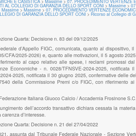
ICHE E CASISTICA
>
Massime
>
07. PROCEDIMENTO VERTENZE 
TI AL COLLEGIO DI GARANZIA DELLO SPORT CONI
>
Massime
>
0
>
Massime
>
Massime
>
07. PROCEDIMENTO VERTENZE ECONOMICH
OLLEGIO DI GARANZIA DELLO SPORT CONI
>
Ricorso al Collegio di 
zione Quarta: Decisione n. 83 del 09/12/2025
ederale d’Appello FIGC, comunicata, quanto al dispositivo, il 3
CFA/2025-2026) e, quanto alle motivazioni, il 5 agosto 2025
iferimento al capo relativo alle spese, i reclami promossi dal
enze Economiche - n. 0028/TFNSVE-2024-2025, notificata 
2024-2025, notificata il 30 giugno 2025, confermative delle de
7540 della Commissione Premi c/o FIGC, con riferimento ai pre
/ Federazione Italiana Giuoco Calcio / Accademia Frosinone S.C. 
ggiungimento dell’accordo transattivo dichiara cessata la mater
a carenza d’interesse.
zione Quarta: Decisione n. 21 del 27/04/2022
0
2
1
, ass
u
n
ta d
a
l
T
r
i
b
u
n
a
l
e F
e
d
e
ra
l
e
N
az
i
o
n
a
l
e -
S
ez
i
o
n
e
V
er
t