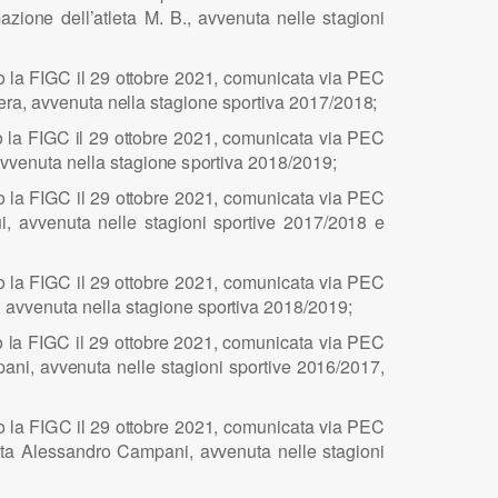
m
a
z
i
o
n
e d
e
ll’
atl
e
ta
M
.
B
., a
v
ve
n
uta n
e
ll
e s
t
a
g
i
o
n
i
so
l
a FI
G
C
i
l 29 o
t
to
b
re 2
0
2
1
, comun
i
cata v
i
a
PE
C
era, avv
e
n
u
ta n
e
ll
a s
t
a
g
i
o
n
e spo
r
t
i
va
2
0
1
7/201
8
;
o
l
a FI
G
C
i
l 29 o
t
to
b
re 2
0
2
1
, comun
i
cata v
i
a
PE
C
avv
e
n
u
ta ne
ll
a sta
g
i
o
n
e
s
p
o
rt
i
va
2
0
1
8/
2
0
1
9;
so
l
a FI
G
C
i
l 29 o
t
to
b
re 2
0
2
1
, comun
i
cata v
i
a
PE
C
u
i
,
a
vve
n
uta n
e
ll
e sta
g
i
o
n
i sp
o
r
t
i
ve 201
7
/2
0
18 e
so
l
a FI
G
C
i
l 29 o
t
to
b
re 2
0
2
1
, comun
i
cata v
i
a
PE
C
, avv
e
n
u
t
a n
e
ll
a s
t
a
g
i
o
n
e spo
r
t
i
va
2
0
1
8/201
9
;
o
l
a FI
G
C
i
l 29 o
t
to
b
re 2
0
2
1
, comun
i
cata v
i
a
PE
C
pan
i
, avv
e
n
u
ta n
e
ll
e s
t
a
g
i
o
n
i sp
o
r
t
i
ve 2
0
1
6
/2
0
1
7
,
so
l
a FI
G
C
i
l 29 o
t
to
b
re 2
0
2
1
, comun
i
cata v
i
a
PE
C
e
ta
A
l
ess
a
n
d
ro
C
ampan
i
, a
v
ve
n
uta n
e
ll
e s
t
a
g
i
o
n
i