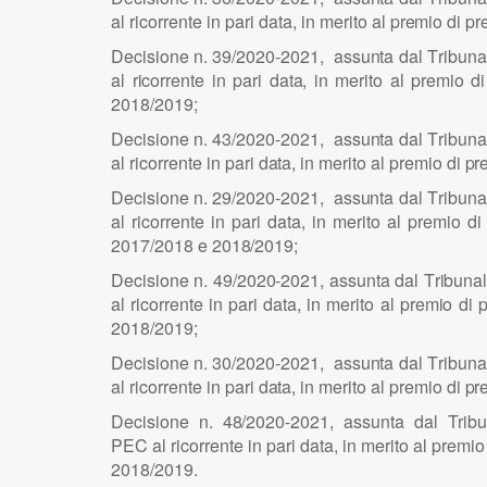
al r
i
cor
r
e
n
te
i
n p
a
ri
d
at
a
,
i
n merito al pr
e
m
i
o di pr
D
e
c
i
s
i
o
n
e n.
39
/2
0
2
0
-2
0
2
1
, ass
u
n
ta d
a
l
T
r
i
b
u
n
a
al r
i
cor
r
e
n
te
i
n p
a
ri d
a
t
a
,
i
n merito al pr
e
m
i
o di
201
8
/2
0
1
9
;
D
e
c
i
s
i
o
n
e n. 4
3
/2
0
2
0
-2
0
2
1
, ass
u
n
ta d
a
l
T
r
i
b
u
n
a
al r
i
cor
r
e
n
te
i
n p
a
ri d
a
t
a
,
i
n merito al
p
r
e
m
i
o di
p
r
D
e
c
i
s
i
o
n
e n.
29
/2
0
2
0
-2
0
2
1
, ass
u
n
ta d
a
l
T
r
i
b
u
n
a
al r
i
cor
r
e
n
te
i
n p
a
ri d
a
t
a
,
i
n merito al
p
r
e
m
i
o di
2
0
1
7
/2
0
18 e 2
0
1
8
/2
0
1
9
;
D
e
c
i
s
i
o
n
e n. 4
9
/2
0
2
0
-2
0
2
1
, ass
u
n
ta d
a
l
T
r
i
b
u
n
a
al r
i
cor
r
e
n
te
i
n p
a
ri d
a
t
a
,
i
n merito al pr
e
m
i
o di
201
8
/2
0
1
9
;
D
e
c
i
s
i
o
n
e n.
30
/2
0
2
0
-2
0
2
1
, ass
u
n
ta d
a
l
T
r
i
b
u
n
a
al r
i
cor
r
e
n
te
i
n p
a
ri d
a
t
a
,
i
n merito al
p
r
e
m
i
o di
p
r
D
e
c
i
s
i
o
n
e
n. 4
8
/2
0
2
0
-2
0
2
1
, ass
u
n
ta
d
a
l
T
r
i
b
PE
C al r
i
cor
r
e
n
te
i
n p
a
ri d
a
t
a
,
i
n merito al prem
i
o
201
8
/2
0
1
9
.