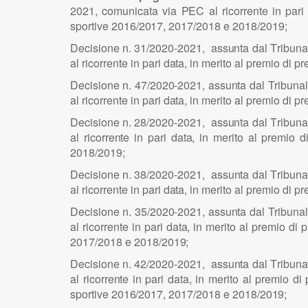
2
0
2
1
, comun
i
cata v
i
a
PE
C al r
i
cor
r
e
n
te
i
n p
a
ri
sp
o
r
t
i
ve
2
0
1
6
/2
0
1
7
, 2
0
1
7
/2
0
18 e 2
0
1
8
/2
0
1
9
;
De
c
i
s
i
o
n
e n.
31
/2
0
2
0
-2
0
2
1
, ass
u
n
ta d
a
l
T
r
i
b
u
n
a
al r
i
cor
r
e
n
te
i
n p
a
ri d
a
t
a
,
i
n merito al
p
remio di pr
De
c
i
s
i
o
n
e n.
47
/2
0
2
0
-2
0
2
1
, ass
u
n
ta d
a
l
T
r
i
b
u
n
a
l
al r
i
cor
r
e
n
te
i
n p
a
ri d
a
t
a
,
i
n merito al
p
remio di pr
De
c
i
s
i
o
n
e n.
28
/2
0
2
0
-2
0
2
1
, ass
u
n
ta d
a
l
T
r
i
b
u
n
a
al r
i
cor
r
e
n
te
i
n p
a
ri d
a
t
a
,
i
n merito al pr
e
m
i
o d
201
8
/2
0
1
9
;
D
e
c
i
s
i
o
n
e n. 3
8
/2
0
2
0
-2
0
2
1
, ass
u
n
ta d
a
l
T
r
i
b
u
n
a
al r
i
cor
r
e
n
te
i
n p
a
ri d
a
t
a
,
i
n merito al pr
e
m
i
o di
p
r
D
e
c
i
s
i
o
n
e n. 3
5
/2
0
2
0
-
2021
, ass
u
n
ta d
a
l
T
r
i
b
u
n
a
al r
i
cor
r
e
n
te
i
n p
a
ri d
a
t
a
,
i
n merito al pr
e
m
i
o di
p
2
0
1
7
/2
0
18 e 2
0
1
8
/2
0
1
9
;
D
e
c
i
s
i
o
n
e n.
42
/2
0
2
0
-2
0
2
1
, ass
u
n
ta d
a
l
T
r
i
b
u
n
a
al r
i
cor
r
e
n
te
i
n p
a
ri d
a
t
a
,
i
n merito al pr
e
m
i
o di 
sp
o
rt
i
ve 2
0
1
6
/
2
0
1
7, 2
0
1
7
/2
0
18 e 2
0
1
8
/
2
0
1
9;