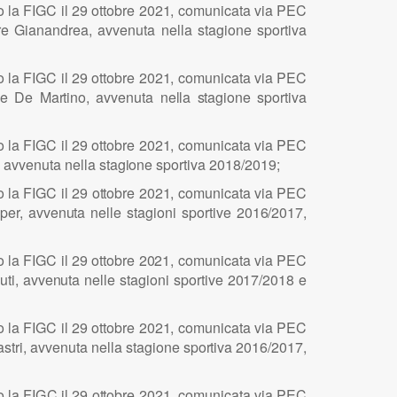
so
l
a FI
G
C
i
l 29 o
t
to
b
re 2
0
2
1
, comun
i
cata v
i
a
PE
C
re G
i
a
n
a
n
drea, avv
e
n
u
ta ne
ll
a
s
t
a
g
i
o
n
e sp
o
rt
i
va
so
l
a FI
G
C
i
l 29 o
t
to
b
re 2
0
2
1
, comun
i
cata v
i
a
PE
C
l
e
D
e Ma
r
t
i
n
o
, avv
e
n
u
ta ne
ll
a
s
ta
g
i
o
n
e sp
o
rt
i
va
so
l
a FI
G
C
i
l 29 o
t
to
b
re 2
0
2
1
, comun
i
cata v
i
a
PE
C
, avv
e
n
u
ta n
e
ll
a sta
g
i
o
n
e sp
o
rt
i
va
2
0
1
8/
2
0
1
9;
so
l
a FI
G
C
i
l 29 o
t
to
b
re 2
0
2
1
, comun
i
cata v
i
a
PE
C
p
er, avv
e
n
u
ta n
e
ll
e sta
g
i
o
n
i sp
o
r
t
i
ve 201
6
/2
0
1
7
,
so
l
a FI
G
C
i
l 29 o
t
to
b
re 2
0
2
1
, c
o
mu
n
i
cata v
i
a
PE
C
uti, a
v
ve
n
uta n
e
ll
e s
t
a
g
i
o
n
i sp
o
r
t
i
ve 2
0
1
7
/2
0
18 e
so
l
a FI
G
C
i
l 29 o
t
to
b
re 2
0
2
1
, comun
i
cata v
i
a
PE
C
a
s
tr
i
, avv
e
n
u
ta n
e
ll
a s
t
a
g
i
o
n
e spo
r
t
i
va
2
0
1
6/201
7
,
so
l
a FI
G
C
i
l 29 o
t
to
b
re 2
0
2
1
, comun
i
cata v
i
a
PE
C