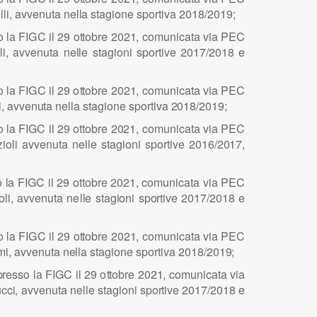
e
lli
, avv
e
n
u
ta n
e
ll
a s
t
a
g
i
o
n
e spo
r
t
i
va
2
0
1
8/201
9
;
so
l
a FI
G
C
i
l 29 o
t
to
b
re 2
0
2
1
, comun
i
cata v
i
a
PE
C
o
li
, avv
e
n
u
ta n
e
ll
e sta
g
i
o
n
i sp
o
r
t
i
ve 201
7
/2
0
18 e
so
l
a FI
G
C
i
l 29 o
t
to
b
re 2
0
2
1
, comun
i
cata v
i
a
PE
C
i
, avv
e
n
u
ta n
e
ll
a s
t
a
g
i
o
n
e spo
r
t
i
va
2
0
1
8/201
9
;
so
l
a FI
G
C
i
l 29 o
t
to
b
re 2
0
2
1
,
c
omun
i
cata v
i
a
PE
C
z
i
o
l
i avv
e
n
u
ta n
e
ll
e sta
g
i
o
n
i sp
o
r
t
i
ve 201
6
/2
0
1
7
,
o
l
a FI
G
C
i
l 29 o
t
to
b
re 2
0
2
1
, comun
i
cata v
i
a
PE
C
o
li
, avv
e
n
u
ta n
e
ll
e sta
g
i
o
n
i sp
o
r
t
i
ve 201
7
/2
0
18 e
so
l
a FI
G
C
i
l 29 o
t
to
b
re 2
0
2
1
, comun
i
cata v
i
a
PE
C
m
i
,
a
vve
n
u
t
a n
e
ll
a s
t
a
g
i
o
n
e spo
r
t
i
va
2
0
1
8/201
9
;
p
resso
l
a FI
G
C
i
l 29 o
t
to
b
re 2
0
2
1
, comun
i
cata v
i
a
u
cc
i
,
a
vve
n
uta n
e
ll
e sta
g
i
o
n
i sp
o
r
t
i
ve 201
7
/2
0
18 e