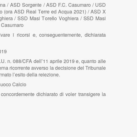
n
a /
A
S
D
S
org
e
nt
e
/
A
S
D F.
C
.
C
a
s
umaro /
U
S
D
o
(
ora
A
S
D
R
e
a
l
T
er
r
e ed
A
c
q
ua 2
0
2
1) /
A
S
D X
g
hier
a
/
SS
D Ma
s
i
T
ore
l
lo
V
o
g
hier
a /
SS
D Ma
s
i
.
C
a
s
u
m
a
r
o
i
vare i r
i
cor
s
i e, co
n
se
g
u
e
nt
e
me
n
t
e
, d
i
ch
i
arata
019
.U. n. 088/CFA dell’11 aprile 2019 e, quanto alle
rna ricorrente avverso la decisione del Tribunale
ato l’esito della reiezione.
iuoco Calcio
concordemente dichiarato di voler transigere la