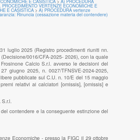
ECONOMICHE E CASISTICA
>
A) PROCEDURA
7. PROCEDIMENTO VERTENZE ECONOMICHE E
E E CASISTICA
>
A) PROCEDURA vertenze
Garanzia: Rinuncia (cessazione materia del contendere)
1 luglio 2025 (Registro procedimenti riuniti nn.
 (Decisione/0016/CFA-2025- 2026), con la quale
 Frosinone Calcio S.r.l. avverso le decisioni del
il 27 giugno 2025, n. 0027/TFNSVE-2024-2025,
libere pubblicate sul C.U. n. 10/E del 15 maggio
mi relativi ai calciatori [omissis], [omissis] e
S.r.l.
ia del contendere e la conseguente estinzione del
e
n
ze
E
co
n
omic
h
e -
p
resso
l
a FI
G
C
i
l 29 o
t
to
b
re