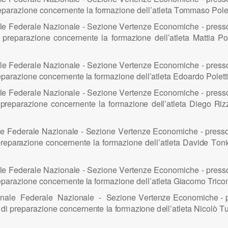
e
p
araz
i
o
n
e co
n
c
e
rn
e
nte
l
a fo
r
maz
i
o
n
e d
e
ll’
atl
e
ta T
o
mmaso
P
o
l
l
e F
e
d
e
ra
l
e
N
az
i
o
n
a
l
e -
S
ez
i
o
n
e
V
er
t
e
n
ze
E
co
n
omic
h
e -
p
res
 pre
p
araz
i
o
n
e co
n
cerne
n
te
l
a fo
r
maz
i
o
n
e d
e
ll’
atl
e
ta
M
at
t
i
a
P
l
e F
e
d
e
ra
l
e
N
az
i
o
n
a
l
e -
S
ez
i
o
n
e
V
er
t
e
n
ze
E
co
n
omic
h
e -
p
res
e
p
araz
i
o
n
e co
n
c
e
rn
e
n
te
l
a f
o
rm
a
z
i
o
n
e d
e
ll’
atl
e
ta
E
d
o
ardo
P
o
l
e
t
t
l
e F
e
d
e
ra
l
e
N
az
i
o
n
a
l
e -
S
ez
i
o
n
e
V
er
t
e
n
ze
E
co
n
omic
h
e -
p
res
p
re
p
a
raz
i
o
n
e co
n
c
e
rn
e
n
t
e
l
a
f
or
m
az
i
o
n
e d
e
ll’
atl
e
ta
Di
e
go
Ri
z
l
e F
e
d
e
ra
l
e
N
az
i
o
n
a
l
e -
S
ez
i
o
n
e
V
er
t
e
n
ze
E
co
n
omic
h
e -
p
ress
p
re
p
a
r
az
i
o
n
e co
n
c
e
rn
e
nte
l
a f
o
r
maz
i
o
n
e d
e
ll’
atl
e
ta
D
av
i
d
e T
o
n
i
l
e F
e
d
e
ra
l
e
N
az
i
o
n
a
l
e -
S
ez
i
o
n
e
V
er
t
e
n
ze
E
co
n
omic
h
e -
p
res
e
p
araz
i
o
n
e co
n
c
e
rn
e
n
te
l
a fo
r
maz
i
o
n
e d
e
ll’
atl
e
ta G
i
ac
o
mo Tric
o
u
n
a
l
e
F
e
d
e
ra
l
e
N
az
i
o
n
a
l
e
-
S
ez
i
o
n
e
V
er
t
e
n
ze
E
co
n
omic
h
e -
 di
p
re
p
a
raz
i
o
n
e co
n
cerne
n
te
l
a
f
or
m
az
i
o
n
e d
e
ll’
atl
e
ta
Ni
c
o
l
ò T