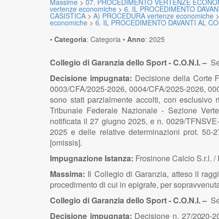
Massime
>
07. PROCEDIMENTO VERTENZE ECONOM
vertenze economiche
>
6. IL PROCEDIMENTO DAVAN
CASISTICA
>
A) PROCEDURA vertenze economiche
economiche
>
6. IL PROCEDIMENTO DAVANTI AL C
•
Categoria
:
Categoria
•
Anno
:
2025
Collegio di Garanzia dello Sport - C.O.N.I. –
Se
Decisione impugnata:
Decisione della Corte F
0003/CFA/2025-2026, 0004/CFA/2025-2026, 0005/
sono stati parzialmente accolti, con esclusivo r
Tribunale Federale Nazionale - Sezione Vert
notificata il 27 giugno 2025, e n. 0029/TFNSVE-
2025 e delle relative determinazioni prot. 50-2
[omissis].
Impugnazione Istanza:
Frosinone Calcio S.r.l. 
Massima:
Il Collegio di Garanzia, atteso il ra
procedimento di cui in epigrafe, per sopravvenut
Collegio di Garanzia dello Sport - C.O.N.I. –
Se
Decisione impugnata:
D
e
c
i
s
i
o
n
e n. 2
7
/2
0
2
0
-2