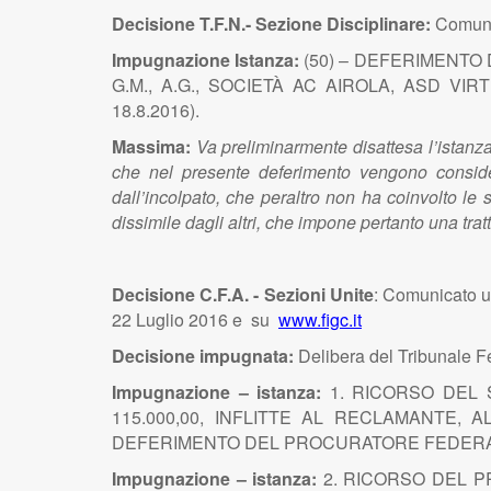
Decisione T.F.N.- Sezione Disciplinare:
Comunic
Impugnazione Istanza:
(50) – DEFERIMENTO DEL
G.M., A.G., SOCIETÀ AC AIROLA, ASD VI
18.8.2016).
Massima:
Va preliminarmente disattesa l’istanza 
che nel presente deferimento vengono consider
dall’incolpato, che peraltro non ha coinvolto le
dissimile dagli altri, che impone pertanto una tr
Decisione C.F.A. - Sezioni Unite
: Comunicato u
22 Luglio 2016 e su
www.figc.it
Decisione impugnata:
Delibera del Tribunale F
Impugnazione – istanza:
1. RICORSO DEL S
115.000,00, INFLITTE AL RECLAMANTE, A
DEFERIMENTO DEL PROCURATORE FEDERALE -
Impugnazione – istanza:
2. RICORSO DEL P