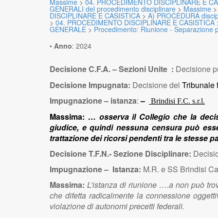
Massime
>
04. PROCEDIMENTO DISCIPLINARE E CA
GENERALI del procedimento disciplinare
>
Massime
DISCIPLINARE E CASISTICA
>
A) PROCEDURA discip
>
04. PROCEDIMENTO DISCIPLINARE E CASISTICA
GENERALE
>
Procedimento: Riunione - Separazione 
•
Anno
:
2024
Decisione C.F.A. – Sezioni Unite :
Decisione p
Decisione Impugnata:
Decisione del
Tribunale 
Impugnazione – istanza
:
–
Brindisi F.C. s.r.l.
Massima:
… osserva il Collegio che la decis
giudice, e quindi nessuna censura può esse
trattazione dei ricorsi pendenti tra le stesse pa
Decisione T.F.N.- Sezione Disciplinare:
Decisio
Impugnazione – Istanza:
M.R. e SS Brindisi C
Massima:
L’istanza di riunione ….a non può tro
che difetta radicalmente la connessione oggettiva
violazione di autonomi precetti federali.