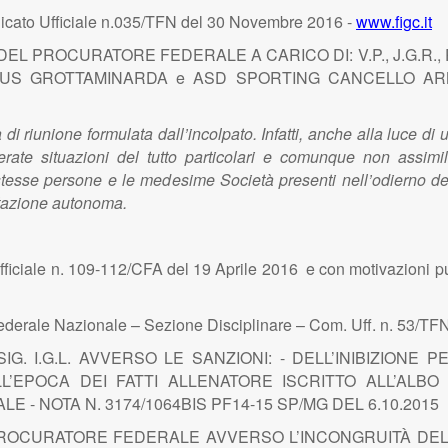
ato Ufficiale n.035/TFN del 30 Novembre 2016 -
www.figc.it
 PROCURATORE FEDERALE A CARICO DI: V.P., J.G.R., P. R., V.R
RTUS GROTTAMINARDA e ASD SPORTING CANCELLO ARNONE 
di riunione formulata dall’incolpato. Infatti, anche alla luce di
ate situazioni del tutto particolari e comunque non assimila
 stesse persone e le medesime Società presenti nell’odierno de
attazione autonoma.
fficiale n. 109-112/CFA del 19 Aprile 2016 e con motivazioni pu
ederale Nazionale – Sezione Disciplinare – Com. Uff. n. 53/TF
IG. I.G.L. AVVERSO LE SANZIONI: - DELL’INIBIZIONE P
LL’EPOCA DEI FATTI ALLENATORE ISCRITTO ALL’ALBO
 NOTA N. 3174/1064BIS PF14-15 SP/MG DEL 6.10.2015
ROCURATORE FEDERALE AVVERSO L’INCONGRUITÀ DELLE SA