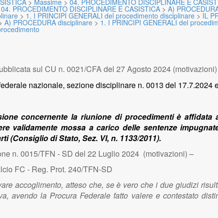
SISTICA
>
Massime
>
04. PROCEDIMENTO DISCIPLINARE E CASIST
>
04. PROCEDIMENTO DISCIPLINARE E CASISTICA
>
A) PROCEDURA d
linare
>
1. I PRINCIPI GENERALI del procedimento disciplinare
>
IL 
>
A) PROCEDURA disciplinare
>
1. I PRINCIPI GENERALI del procedime
procedimento
ubblicata sul CU n. 0021/CFA del 27 Agosto 2024 (motivazioni)
federale nazionale, sezione disciplinare n. 0013 del 17.7.2024 
ione concernente la riunione di procedimenti è affidata a
re validamente mossa a carico delle sentenze impugnate
rti
(Consiglio di Stato, Sez. VI, n. 1133/2011).
ne n. 0015/TFN - SD del 22 Luglio 2024 (motivazioni) –
alcio FC - Reg. Prot. 240/TFN-SD
vare accoglimento, atteso che, se è vero che i due giudizi risul
, avendo la Procura Federale fatto valere e contestato distinti