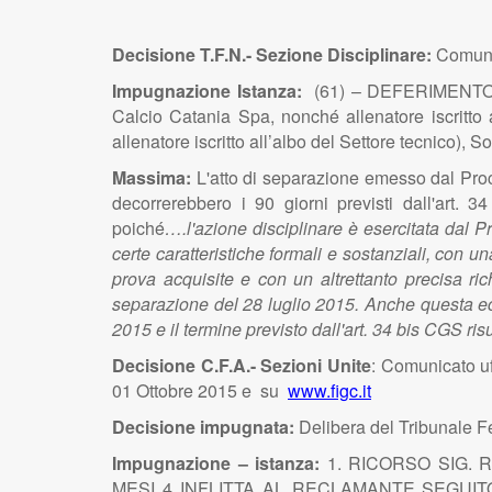
Decisione T.F.N.- Sezione Disciplinare:
Comunic
Impugnazione Istanza:
(61) – DEFERIMENTO D
Calcio Catania Spa, nonché allenatore iscritto all
allenatore iscritto all’albo del Settore tecnico)
Massima:
L'atto di separazione emesso dal Procu
decorrerebbero i 90 giorni previsti dall'art.
poiché
….l'azione disciplinare è esercitata dal 
certe caratteristiche formali e sostanziali, con u
prova acquisite e con un altrettanto precisa ric
separazione del 28 luglio 2015. Anche questa ecc
2015 e il termine previsto dall'art. 34 bis CGS ris
Decisione C.F.A.- Sezioni Unite
: Comunicato uf
01 Ottobre 2015 e su
www.figc.it
Decisione impugnata:
Delibera del Tribunale F
Impugnazione – istanza:
1. RICORSO SIG. 
MESI 4 INFLITTA AL RECLAMANTE SEGUI