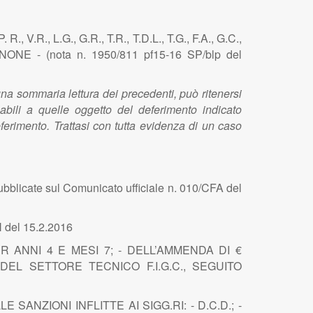
., L.G., G.R., T.R., T.D.L., T.G., F.A., G.C.,
- (nota n. 1950/811 pf15-16 SP/blp del
 una sommaria lettura dei precedenti, può ritenersi
bili a quelle oggetto del deferimento indicato
ferimento. Trattasi con tutta evidenza di un caso
bblicate sul Comunicato ufficiale n. 010/CFA del
N del 15.2.2016
ER ANNI 4 E MESI 7; - DELL’AMMENDA DI €
 DEL SETTORE TECNICO F.I.G.C., SEGUITO
NZIONI INFLITTE AI SIGG.RI: - D.C.D.; -