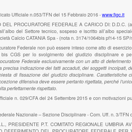
ato Ufficiale n.053/TFN del 15 Febbraio 2016 -
www.figc.it
EL PROCURATORE FEDERALE A CARICO DI: D.D.C. (all’epoca
’albo del Settore tecnico, sospeso e iscritto all’albo speciale d
, Società Calcio CATANIA Spa - (nota n. 3174/1064bis pf14-15 SP
ratore Federale non può essere inteso come atto di esercizio d
 34 bis CGS per lo svolgimento del giudizio disciplinare e p
Procuratore Federale esclusivamente con un atto di deferimento
na precisa indicazione dei fatti accaduti, dei soggetti incolpati, 
hiesta di fissazione del giudizio disciplinare. Caratteristiche 
ezione difensiva deve essere pertanto rigettata, perché l'unico 
ulta perfettamente rispettato.
ficiale n. 029/CFA del 24 Settembre 2015 e con motivazioni pu
ederale Nazionale – Sezione Disciplinare - Com. Uff. n. 3/TFN 
R.L., PRESIDENTE P.T. COMITATO REGIONALE UMBRIA A
TO DEFERIMENTO DEL PROCURATORE FEDERALE PER VIO