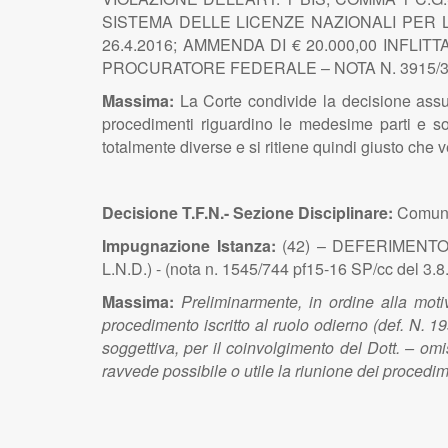
SISTEMA DELLE LICENZE NAZIONALI PER L
26.4.2016; AMMENDA DI € 20.000,00 INFLI
PROCURATORE FEDERALE – NOTA N. 3915/35 
Massima:
La Corte condivide la decisione assun
procedimenti riguardino le medesime parti e so
totalmente diverse e si ritiene quindi giusto che v
Decisione T.F.N.- Sezione Disciplinare:
Comunic
Impugnazione Istanza:
(42) – DEFERIMENTO D
L.N.D.) - (nota n. 1545/744 pf15-16 SP/cc del 3.8
Massima:
Preliminarmente, in ordine alla moti
procedimento iscritto al ruolo odierno (def. N.
soggettiva, per il coinvolgimento del Dott. – omi
ravvede possibile o utile la riunione dei procedim