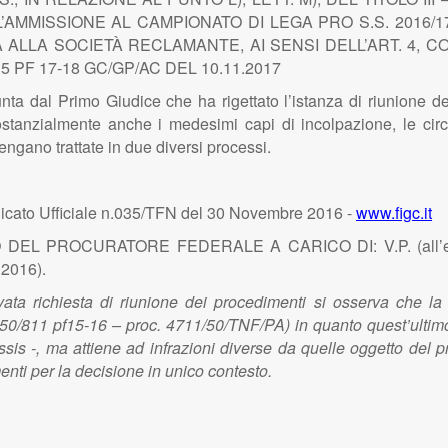
’AMMISSIONE AL CAMPIONATO DI LEGA PRO S.S. 2016/17
TTA ALLA SOCIETÀ RECLAMANTE, AI SENSI DELL’ART. 4,
PF 17-18 GC/GP/AC DEL 10.11.2017
ta dal Primo Giudice che ha rigettato l’istanza di riunione dei 
stanzialmente anche i medesimi capi di incolpazione, le circ
engano trattate in due diversi processi.
ato Ufficiale n.035/TFN del 30 Novembre 2016 -
www.figc.it
EL PROCURATORE FEDERALE A CARICO DI: V.P. (all’epoca
.2016).
vata richiesta di riunione dei procedimenti si osserva che la 
 1950/811 pf15-16 – proc. 4711/50/TNF/PA) in quanto quest’ultim
ssis -, ma attiene ad infrazioni diverse da quelle oggetto del 
enti per la decisione in unico contesto.