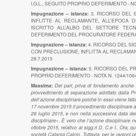
I.G.L., SEGUITO PROPRIO DEFERIMENTO - NO
Impugnazione – istanza:
3. RICORSO DEL SI
INFLITTE AL RECLAMANTE, ALL’EPOCA D
ISCRITTO ALL’ALBO DEL SETTORE TECNI
DEFERIMENTO DEL PROCURATORE FEDERALE -
Impugnazione – istanza:
4. RICORSO DEL SIG
CON PRECLUSIONE, INFLITTA AL RECLAMAN
28.7.2015
Impugnazione – istanza:
5. RICORSO DEL P
PROPRIO DEFERIMENTO - NOTA N. 1244/1064 
Massima:
Del pari, priva di fondamento anche l
provvedimento di separazione adottato dalla Pro
dell’azione disciplinare poiché in esso viene fat
17 novembre 2015 il procedimento disciplinare a ca
28 luglio 2015, e non nella successiva data del
disciplinare». È vero che l’azione disciplinare n
ottobre 2015, relativo ai sigg.ri D. C.e I.. Ora, 
società Catania Calcio. Tuttavia, per le ragioni p