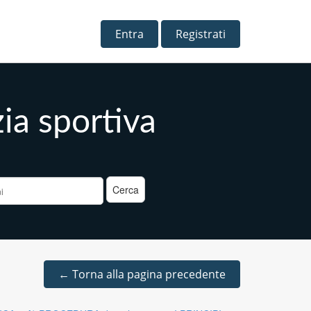
Entra
Registrati
zia sportiva
a
←
Torna alla pagina precedente