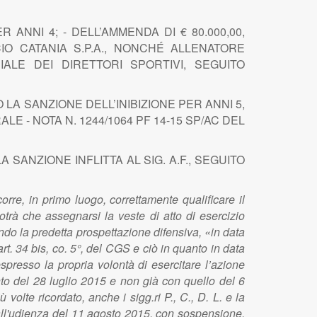
R ANNI 4; - DELL’AMMENDA DI € 80.000,00,
IO CATANIA S.P.A., NONCHÉ ALLENATORE
IALE DEI DIRETTORI SPORTIVI, SEGUITO
O LA SANZIONE DELL’INIBIZIONE PER ANNI 5,
- NOTA N. 1244/1064 PF 14-15 SP/AC DEL
ANZIONE INFLITTA AL SIG. A.F., SEGUITO
rre, in primo luogo, correttamente qualificare il
trà che assegnarsi la veste di atto di esercizio
ndo la predetta prospettazione difensiva, «in data
rt. 34 bis, co. 5°, del CGS e ciò in quanto in data
presso la propria volontà di esercitare l’azione
ento del 28 luglio 2015 e non già con quello del 6
volte ricordato, anche i sigg.ri P., C., D. L. e la
ta all'udienza del 11 agosto 2015, con sospensione,