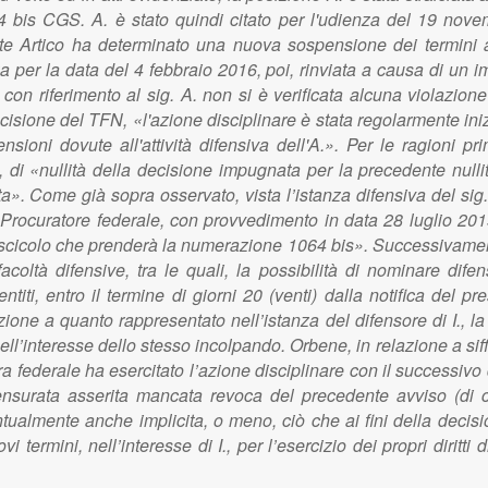
 34 bis CGS. A. è stato quindi citato per l'udienza del 19 nov
nte Artico ha determinato una nuova sospensione dei termini 
za per la data del 4 febbraio 2016, poi, rinviata a causa di un
on riferimento al sig. A. non si è verificata alcuna violazione
sione del TFN, «l'azione disciplinare è stata regolarmente inizia
ioni dovute all'attività difensiva dell'A.». Per le ragioni pr
 di «nullità della decisione impugnata per la precedente nulli
a». Come già sopra osservato, vista l’istanza difensiva del sig. I
a, il Procuratore federale, con provvedimento in data 28 luglio 2
scicolo che prenderà la numerazione 1064 bis». Successivamente
acoltà difensive, tra le quali, la possibilità di nominare difen
ti, entro il termine di giorni 20 (venti) dalla notifica del pre
azione a quanto rappresentato nell’istanza del difensore di I., 
 nell’interesse dello stesso incolpando. Orbene, in relazione a si
a federale ha esercitato l’azione disciplinare con il successivo
 censurata asserita mancata revoca del precedente avviso (di
ntualmente anche implicita, o meno, ciò che ai fini della decisio
termini, nell’interesse di I., per l’esercizio dei propri diritt