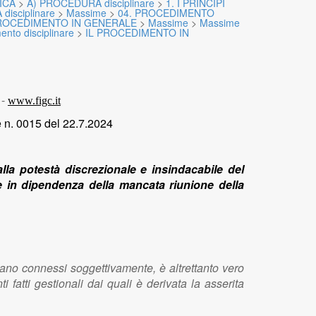
ICA
>
A) PROCEDURA disciplinare
>
1. I PRINCIPI
isciplinare
>
Massime
>
04. PROCEDIMENTO
PROCEDIMENTO IN GENERALE
>
Massime
>
Massime
nto disciplinare
>
IL PROCEDIMENTO IN
 -
www.figc.it
e n. 0015 del 22.7.2024
lla potestà discrezionale e insindacabile del
 in dipendenza della mancata riunione della
tano connessi soggettivamente, è altrettanto vero
 fatti gestionali dai quali è derivata la asserita