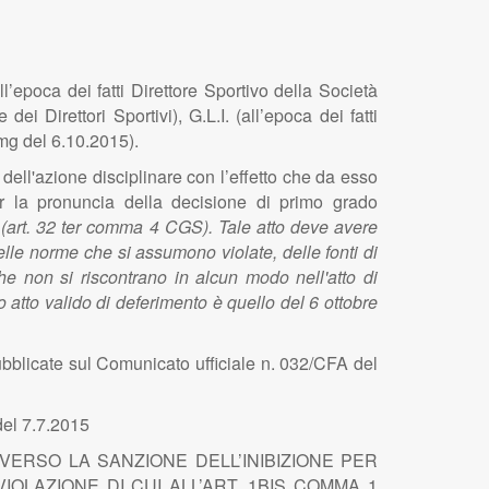
 dei fatti Direttore Sportivo della Società
ei Direttori Sportivi), G.L.I. (all’epoca dei fatti
/mg del 6.10.2015).
ell'azione disciplinare con l’effetto che da esso
er la pronuncia della decisione di primo grado
 (art. 32 ter comma 4 CGS). Tale atto deve avere
delle norme che si assumono violate, delle fonti di
che non si riscontrano in alcun modo nell'atto di
atto valido di deferimento è quello del 6 ottobre
bblicate sul Comunicato ufficiale n. 032/CFA del
del 7.7.2015
VVERSO LA SANZIONE DELL’INIBIZIONE PER
LAZIONE DI CUI ALL’ART. 1BIS COMMA 1