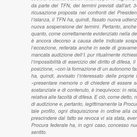
da parte del TFN, dei termini previsti dall'art.
ricusazione proposta nei confronti del Preside
l’istanza, il TFN ha, quindi, fissato nuova udien
nuova sospensione dei termini. Pertanto, anche c
quanto, come correttamente evidenziato nella deci
è ancora decorso a causa delle indicate sospens
l’eccezione, reiterata anche in sede di gravame,
mancata audizione dell’I. pur ritualmente richiest
l’impossibilità di esercizio del diritto di difes
posizione, «con la formazione di un autonomo fa
ha, quindi, avvisato l’interessato delle proprie f
«presentare memorie o di chiedere di essere senti
sostanziale e di contenuto, è inequivoco: in rel
relativa alle facoltà di difesa. E ciò, come detto,
di audizione e, pertanto, legittimamente la Procur
tale profilo, ogni disquisizione in ordine alla
prescindere dal fatto se revoca vi sia stata, eve
Procura federale ha, in ogni caso, concesso nuovi 
sentito.