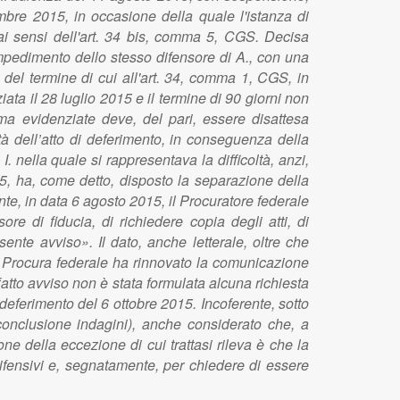
embre 2015, in occasione della quale l'istanza di
ai sensi dell'art. 34 bis, comma 5, CGS. Decisa
 impedimento dello stesso difensore di A., con una
 del termine di cui all'art. 34, comma 1, CGS, in
ta il 28 luglio 2015 e il termine di 90 giorni non
ima evidenziate deve, del pari, essere disattesa
tà dell’atto di deferimento, in conseguenza della
. nella quale si rappresentava la difficoltà, anzi,
015, ha, come detto, disposto la separazione della
, in data 6 agosto 2015, il Procuratore federale
sore di fiducia, di richiedere copia degli atti, di
sente avviso». Il dato, anche letterale, oltre che
la Procura federale ha rinnovato la comunicazione
ffatto avviso non è stata formulata alcuna richiesta
 deferimento del 6 ottobre 2015. Incoferente, sotto
 conclusione indagini), anche considerato che, a
ne della eccezione di cui trattasi rileva è che la
i difensivi e, segnatamente, per chiedere di essere