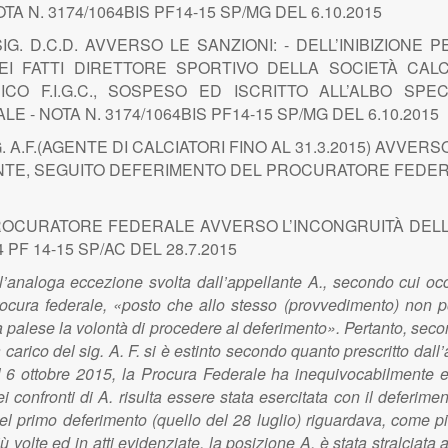
TA N. 3174/1064BIS PF14-15 SP/MG DEL 6.10.2015
G. D.C.D. AVVERSO LE SANZIONI: - DELL’INIBIZIONE PE
EI FATTI DIRETTORE SPORTIVO DELLA SOCIETÀ CALC
CO F.I.G.C., SOSPESO ED ISCRITTO ALL’ALBO SPEC
 NOTA N. 3174/1064BIS PF14-15 SP/MG DEL 6.10.2015
. A.F.(AGENTE DI CALCIATORI FINO AL 31.3.2015) AVVERS
TE, SEGUITO DEFERIMENTO DEL PROCURATORE FEDERALE 
ROCURATORE FEDERALE AVVERSO L’INCONGRUITÀ DELLA S
PF 14-15 SP/AC DEL 28.7.2015
’analoga eccezione svolta dall’appellante A., secondo cui occo
cura federale, «posto che allo stesso (provvedimento) non po
ta palese la volontà di procedere al deferimento». Pertanto, seco
rico del sig. A. F. si è estinto secondo quanto prescritto dall’a
 6 ottobre 2015, la Procura Federale ha inequivocabilmente es
ei confronti di A. risulta essere stata esercitata con il deferim
quel primo deferimento (quello del 28 luglio) riguardava, come più 
iù volte ed in atti evidenziate, la posizione A. è stata stralcia