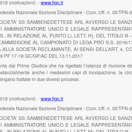
018 (motivazioni) -
www.figc.it
ederale Nazionale Sezione Disciplinare - Com. Uff. n. 35/TFN d
CIETA’ SS SAMBENEDETTESE ARL AVVERSO LE SANZIONI
TTI AMMINISTRATORE UNICO E LEGALE RAPPRESENTAN
S., IN RELAZIONE AL PUNTO L), LETT. H), DEL TITOLO III
’AMMISSIONE AL CAMPIONATO DI LEGA PRO S.S. 2016/17
TTA ALLA SOCIETÀ RECLAMANTE, AI SENSI DELL’ART. 4,
 PF 17-18 GC/GP/AC DEL 13.11.2017
ta dal Primo Giudice che ha rigettato l’istanza di riunione dei 
stanzialmente anche i medesimi capi di incolpazione, le circ
engano trattate in due diversi processi.
018 (motivazioni) -
www.figc.it
ederale Nazionale Sezione Disciplinare - Com. Uff. n. 35/TFN d
CIETA’ SS SAMBENEDETTESE ARL AVVERSO LE SANZIONI
TTI AMMINISTRATORE UNICO E LEGALE RAPPRESENTAN
S., IN RELAZIONE AL PUNTO L), LETT. M), DEL TITOLO III