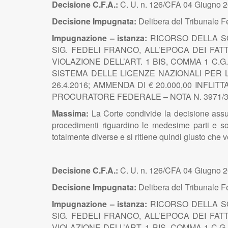
Decisione C.F.A.:
C. U. n. 126/CFA 04 Giugno 2
Decisione Impugnata:
Delibera del Tribunale F
Impugnazione – istanza:
RICORSO DELLA SO
SIG. FEDELI FRANCO, ALL’EPOCA DEI FA
VIOLAZIONE DELL’ART. 1 BIS, COMMA 1 C.G.
SISTEMA DELLE LICENZE NAZIONALI PER L
26.4.2016; AMMENDA DI € 20.000,00 INFLI
PROCURATORE FEDERALE – NOTA N. 3971/36
Massima:
La Corte condivide la decisione assun
procedimenti riguardino le medesime parti e so
totalmente diverse e si ritiene quindi giusto che v
Decisione C.F.A.:
C. U. n. 126/CFA 04 Giugno 2
Decisione Impugnata:
Delibera del Tribunale F
Impugnazione – istanza:
RICORSO DELLA SO
SIG. FEDELI FRANCO, ALL’EPOCA DEI FA
VIOLAZIONE DELL’ART. 1 BIS, COMMA 1 C.G.