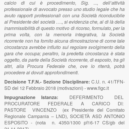
calcio di cui è procedimento, Sig. ..., dell’attività
professionale di avvocato presso uno studio legale che ha
avuto rapporti professionali con una Società riconducibile
al Presidente del società …., si evidenzia che, al di là della
inammissibilità di questo motivo di ricorso, formulato, per la
prima volta, con la memoria integrativa, la Società
ricorrente non ha fornito alcuna dimostrazione di come tale
circostanza avrebbe influito sul regolare svolgimento della
gara che occupa; peraltro, la predetta circostanza è stata
oggetto, da parte della Società ricorrente, di esposto, tra gli
altri, alla Procura Federale che, ove lo riterrà, potrà
procedere ai dovuti approfondimenti.
Decisione T.F.N.- Sezione Disciplinare:
C.U. n. 41/TFN-
SD del 12 Febbraio 2018 (motivazioni) - www.figc.it
Impugnazione Istanza:
DEFERIMENTO DEL
PROCURATORE FEDERALE A CARICO DI:
PASTORE VINCENZO (ex Presidente del Comitato
Regionale Campania – LND), SOCIETÀ ASD ANTONIO
ESPOSITO - (nota n. 4350/1300 pf16-17 CS/gb del
21.11.2017).