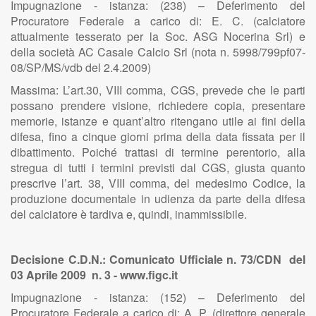
Impugnazione - istanza: (238) – Deferimento del
Procuratore Federale a carico di: E. C. (calciatore
attualmente tesserato per la Soc. ASG Nocerina Srl) e
della società AC Casale Calcio Srl (nota n. 5998/799pf07-
08/SP/MS/vdb del 2.4.2009)
Massima: L’art.30, VIII comma, CGS, prevede che le parti
possano prendere visione, richiedere copia, presentare
memorie, istanze e quant’altro ritengano utile ai fini della
difesa, fino a cinque giorni prima della data fissata per il
dibattimento. Poiché trattasi di termine perentorio, alla
stregua di tutti i termini previsti dal CGS, giusta quanto
prescrive l’art. 38, VIII comma, del medesimo Codice, la
produzione documentale in udienza da parte della difesa
del calciatore è tardiva e, quindi, inammissibile.
Decisione C.D.N.: Comunicato Ufficiale n. 73/CDN del
03 Aprile 2009 n. 3 - www.figc.it
Impugnazione - istanza: (152) – Deferimento del
Procuratore Federale a carico di: A. P. (direttore generale