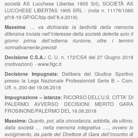
società AS Lucchese Libertas 1905 Srl), SOCIETÀ AS
LUCCHESE LIBERTAS 1905 SRL - (nota n. 11176/1060
pf18-19 GP/GC/blp dell’8.4.2019).
Massima
: …
va dichiarata la tardività della memoria
difensiva inviata nell’interesse della società deferita solo il
giorno prima dell’odierna riunione, oltre i termini
normativamente previsti
Decisione C.S.A.:
C. U. n. 172/CSA del 27 Giugno 2018
(motivazioni) - www.figc.it
Decisione Impugnata:
Delibera del Giudice Sportivo
presso la Lega Nazionale Professionisti Serie B – Com.
Uff. n. 200 del 19.06.2018
Impugnazione – istanza:
RICORSO DELL’U.S. CITTA’ DI
PALERMO AVVERSO DECISIONI MERITO GARA
FROSINONE/PALERMO DEL 16.06.2018
Massima:
Quanto, poi, alla circostanza, addotta, da ultimo,
dalla società … nella memoria integrativa …., ovvero lo
svolgimento, da parte del Direttore di Gara dell’incontro di