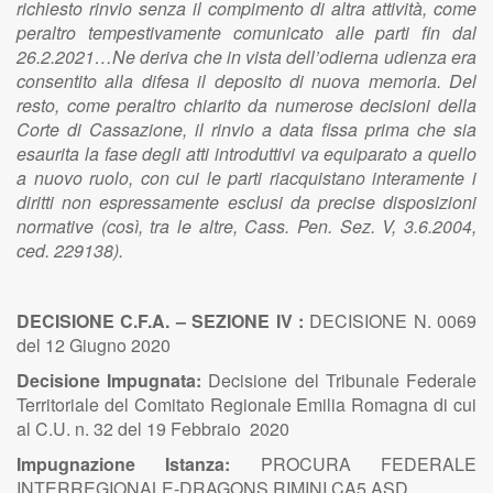
richiesto rinvio senza il compimento di altra attività, come
peraltro tempestivamente comunicato alle parti fin dal
26.2.2021…Ne deriva che in vista dell’odierna udienza era
consentito alla difesa il deposito di nuova memoria. Del
resto, come peraltro chiarito da numerose decisioni della
Corte di Cassazione, il rinvio a data fissa prima che sia
esaurita la fase degli atti introduttivi va equiparato a quello
a nuovo ruolo, con cui le parti riacquistano interamente i
diritti non espressamente esclusi da precise disposizioni
normative (così, tra le altre, Cass. Pen. Sez. V, 3.6.2004,
ced. 229138).
DECISIONE C.F.A. – SEZIONE IV :
DECISIONE N. 0069
del 12 Giugno 2020
Decisione Impugnata:
Decisione del Tribunale Federale
Territoriale del Comitato Regionale Emilia Romagna di cui
al C.U. n. 32 del 19 Febbraio 2020
Impugnazione Istanza:
PROCURA FEDERALE
INTERREGIONALE-DRAGONS RIMINI CA5 ASD