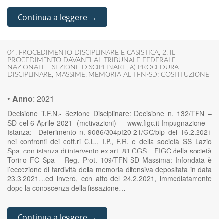
Continua a leggere →
04. PROCEDIMENTO DISCIPLINARE E CASISTICA
,
2. IL
PROCEDIMENTO DAVANTI AL TRIBUNALE FEDERALE
NAZIONALE - SEZIONE DISCIPLINARE
,
A) PROCEDURA
DISCIPLINARE
,
MASSIME
,
MEMORIA AL TFN-SD: COSTITUZIONE
•
Anno
:
2021
Decisione T.F.N.- Sezione Disciplinare: Decisione n. 132/TFN –
SD del 6 Aprile 2021 (motivazioni) – www.figc.it Impugnazione –
Istanza: Deferimento n. 9086/304pf20-21/GC/blp del 16.2.2021
nei confronti dei dott.ri C.L., I.P., F.R. e della società SS Lazio
Spa, con istanza di intervento ex art. 81 CGS – FIGC della società
Torino FC Spa – Reg. Prot. 109/TFN-SD Massima: Infondata è
l’eccezione di tardività della memoria difensiva depositata in data
23.3.2021…ed invero, con atto del 24.2.2021, immediatamente
dopo la conoscenza della fissazione…
Continua a leggere →