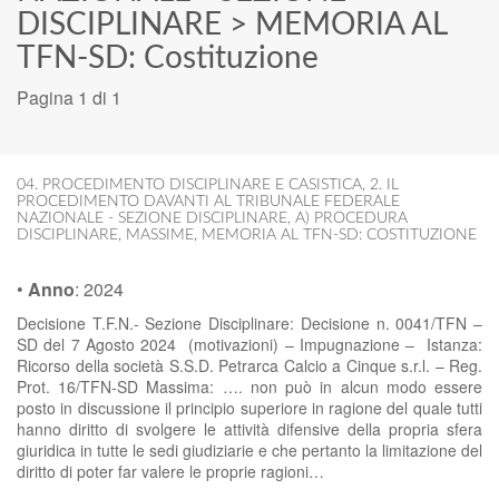
DISCIPLINARE
>
MEMORIA AL
TFN-SD: Costituzione
Pagina 1 di 1
04. PROCEDIMENTO DISCIPLINARE E CASISTICA
,
2. IL
PROCEDIMENTO DAVANTI AL TRIBUNALE FEDERALE
NAZIONALE - SEZIONE DISCIPLINARE
,
A) PROCEDURA
DISCIPLINARE
,
MASSIME
,
MEMORIA AL TFN-SD: COSTITUZIONE
•
Anno
:
2024
Decisione T.F.N.- Sezione Disciplinare: Decisione n. 0041/TFN –
SD del 7 Agosto 2024 (motivazioni) – Impugnazione – Istanza:
Ricorso della società S.S.D. Petrarca Calcio a Cinque s.r.l. – Reg.
Prot. 16/TFN-SD Massima: …. non può in alcun modo essere
posto in discussione il principio superiore in ragione del quale tutti
hanno diritto di svolgere le attività difensive della propria sfera
giuridica in tutte le sedi giudiziarie e che pertanto la limitazione del
diritto di poter far valere le proprie ragioni…