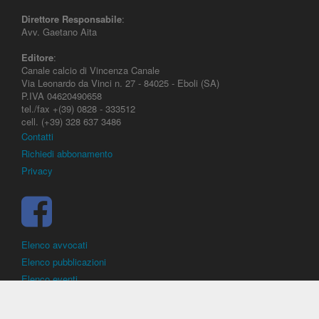
Direttore Responsabile
:
Avv. Gaetano Aita
Editore
:
Canale calcio di Vincenza Canale
Via Leonardo da Vinci n. 27 - 84025 - Eboli (SA)
P.IVA 04620490658
tel./fax +(39) 0828 - 333512
cell. (+39) 328 637 3486
Contatti
Richiedi abbonamento
Privacy
Elenco avvocati
Elenco pubblicazioni
Elenco eventi