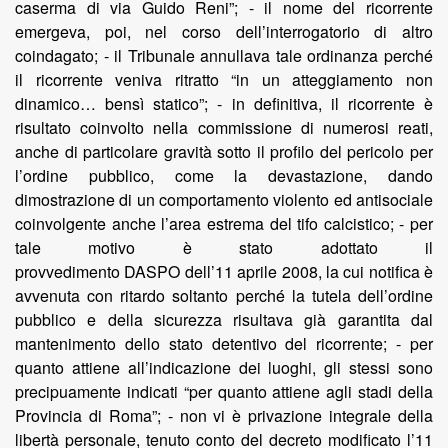
caserma di via Guido Reni”; - il nome del ricorrente
emergeva, poi, nel corso dell’interrogatorio di altro
coindagato; - il Tribunale annullava tale ordinanza perché
il ricorrente veniva ritratto “in un atteggiamento non
dinamico… bensì statico”; - in definitiva, il ricorrente è
risultato coinvolto nella commissione di numerosi reati,
anche di particolare gravità sotto il profilo del pericolo per
l’ordine pubblico, come la devastazione, dando
dimostrazione di un comportamento violento ed antisociale
coinvolgente anche l’area estrema del tifo calcistico; - per
tale motivo è stato adottato il
provvedimento DASPO dell’11 aprile 2008, la cui notifica è
avvenuta con ritardo soltanto perché la tutela dell’ordine
pubblico e della sicurezza risultava già garantita dal
mantenimento dello stato detentivo del ricorrente; - per
quanto attiene all’indicazione dei luoghi, gli stessi sono
precipuamente indicati “per quanto attiene agli stadi della
Provincia di Roma”; - non vi è privazione integrale della
libertà personale, tenuto conto del decreto modificato l’11