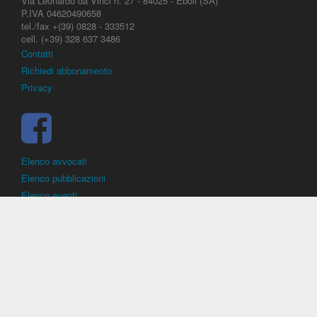
Via Leonardo da Vinci n. 27 - 84025 - Eboli (SA)
P.IVA 04620490658
tel./fax +(39) 0828 - 333512
cell. (+39) 328 637 3486
Contatti
Richiedi abbonamento
Privacy
Elenco avvocati
Elenco pubblicazioni
Elenco eventi
DirittoCalcistico.it
è il portale giuridico - normativo di riferimento per il
diritto sportivo. E' diretto alla società, al calciatore, all'agente
(procuratore), all'allenatore e contiene norme, regolamenti, decisioni,
sentenze e una banca dati di giurisprudenza di giustizia sportiva.
Contiene informazioni inerenti norme, decisioni, regolamenti, sentenze,
ricorsi. - Copyright © 2026
Dirittocalcistico.it