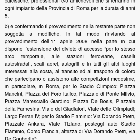
calcistiche, professionali e/o amichevoli che si terranno in
ogni impianto della Provincia di Roma per la durata di anni
5;
b) e confermando il provvedimento nella restante parte non
soggetta a modifiche, in tal modo rinviando al
provvedimento dell’11 aprile 2008 nella parte in cui
dispone l’estensione del divieto di accesso “per lo stesso
arco temporale, alle stazioni ferroviarie, caselli
autostradali, scali aerei, autogrill e in tutti gli altri luoghi
interessati alla sosta, al transito ed al trasporto di coloro
che partecipano o assistono alle competizioni medesime,
in particolare, in Roma, per lo Stadio Olimpico: Piazza
Mancini, Piazza del Foro Italico, Piazzale di Ponte Milvio,
Piazza Maresciallo Giardino; Piazza De Bosis, Piazzale
della Farnesina; Viale dei Gladiatori, Viale delle Olimpiadi;
Largo Ferrari IV; per lo Stadio Flaminio: Via Dorando Pietri,
Piazzale Ankara, Viale Tiziano, posteggi auto Stadio
Flaminio, Corso Francia, altezza di Via Dorando Pietri, via
De Coubertin”;