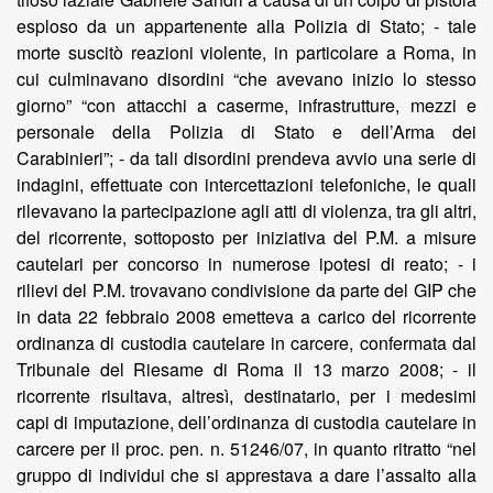
esploso da un appartenente alla Polizia di Stato; - tale
morte suscitò reazioni violente, in particolare a Roma, in
cui culminavano disordini “che avevano inizio lo stesso
giorno” “con attacchi a caserme, infrastrutture, mezzi e
personale della Polizia di Stato e dell’Arma dei
Carabinieri”; - da tali disordini prendeva avvio una serie di
indagini, effettuate con intercettazioni telefoniche, le quali
rilevavano la partecipazione agli atti di violenza, tra gli altri,
del ricorrente, sottoposto per iniziativa del P.M. a misure
cautelari per concorso in numerose ipotesi di reato; - i
rilievi del P.M. trovavano condivisione da parte del GIP che
in data 22 febbraio 2008 emetteva a carico del ricorrente
ordinanza di custodia cautelare in carcere, confermata dal
Tribunale del Riesame di Roma il 13 marzo 2008; - il
ricorrente risultava, altresì, destinatario, per i medesimi
capi di imputazione, dell’ordinanza di custodia cautelare in
carcere per il proc. pen. n. 51246/07, in quanto ritratto “nel
gruppo di individui che si apprestava a dare l’assalto alla