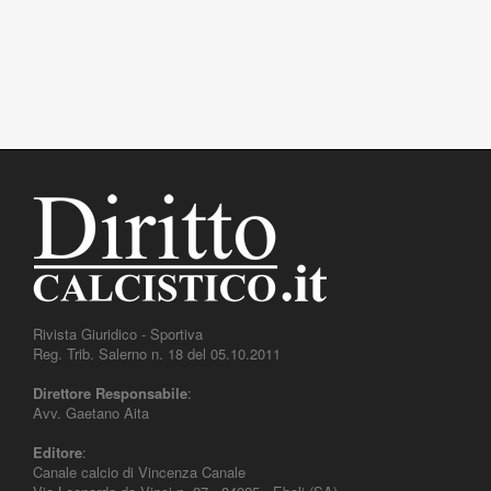
Rivista Giuridico - Sportiva
Reg. Trib. Salerno n. 18 del 05.10.2011
Direttore Responsabile
:
Avv. Gaetano Aita
Editore
:
Canale calcio di Vincenza Canale