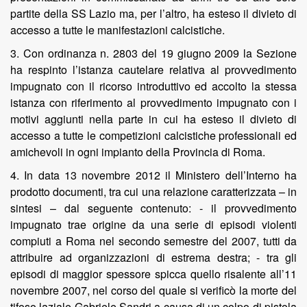
partite della SS Lazio ma, per l’altro, ha esteso il divieto di
accesso a tutte le manifestazioni calcistiche.
3. Con ordinanza n. 2803 del 19 giugno 2009 la Sezione
ha respinto l’istanza cautelare relativa al provvedimento
impugnato con il ricorso introduttivo ed accolto la stessa
istanza con riferimento al provvedimento impugnato con i
motivi aggiunti nella parte in cui ha esteso il divieto di
accesso a tutte le competizioni calcistiche professionali ed
amichevoli in ogni impianto della Provincia di Roma.
4. In data 13 novembre 2012 il Ministero dell’Interno ha
prodotto documenti, tra cui una relazione caratterizzata – in
sintesi – dal seguente contenuto: - il provvedimento
impugnato trae origine da una serie di episodi violenti
compiuti a Roma nel secondo semestre del 2007, tutti da
attribuire ad organizzazioni di estrema destra; - tra gli
episodi di maggior spessore spicca quello risalente all’11
novembre 2007, nel corso del quale si verificò la morte del
tifoso laziale Gabriele Sandri a causa di un colpo di pistola