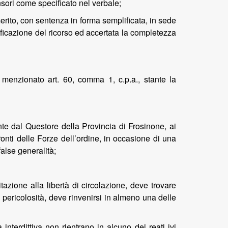
ensori come specificato nel verbale;
 merito, con sentenza in forma semplificata, in sede
ificazione del ricorso ed accertata la completezza
 menzionato art. 60, comma 1, c.p.a., stante la
ente dal Questore della Provincia di Frosinone, ai
ronti delle Forze dell’ordine, in occasione di una
false generalità;
azione alla libertà di circolazione, deve trovare
 pericolosità, deve rinvenirsi in almeno una delle
nterdittiva non rientrano in alcuno dei reati ivi