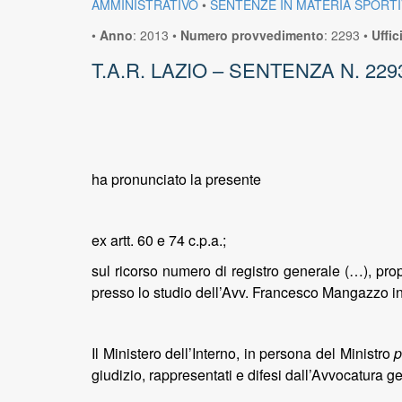
AMMINISTRATIVO
•
SENTENZE IN MATERIA SPORTI
•
Anno
:
2013
•
Numero provvedimento
:
2293
•
Uffic
T.A.R. LAZIO – SENTENZA N. 229
ha pronunciato la presente
ex artt. 60 e 74 c.p.a.;
sul ricorso numero di registro generale (…), pr
presso lo studio dell’Avv. Francesco Mangazzo in
Il Ministero dell’Interno, in persona del Ministro
p
giudizio, rappresentati e difesi dall’Avvocatura g