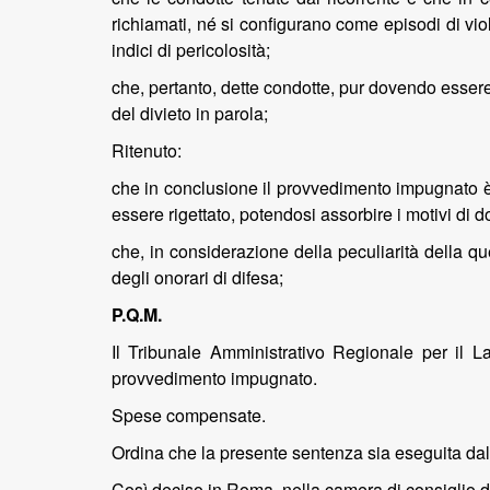
richiamati, né si configurano come episodi di vio
indici di pericolosità;
che, pertanto, dette condotte, pur dovendo esse
del divieto in parola;
Ritenuto:
che in conclusione il provvedimento impugnato è in
essere rigettato, potendosi assorbire i motivi di
che, in considerazione della peculiarità della que
degli onorari di difesa;
P.Q.M.
Il Tribunale Amministrativo Regionale per il Laz
provvedimento impugnato.
Spese compensate.
Ordina che la presente sentenza sia eseguita dall
Così deciso in Roma, nella camera di consiglio de