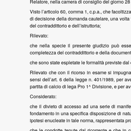
Relatore, nella camera di consiglio del giorno 28 f
Visto l’articolo 60, comma 1, c.p.a., che facoltizz
di decisione della domanda cautelare, una volta v
del contraddittorio e dell’istruttoria;
Rilevato:
che nella specie il presente giudizio può esse
completezza del contraddittorio e della documen
che sono state espletate le formalità previste dal ci
Rilevato che con il ricorso in esame si impugna i
sensi dell’art. 6 della legge n. 401/1989, per av
partita di calcio di lega Pro 1^ Divisione, e per a
Considerato:
che il divieto di accesso ad una serie di manife
fondamento in una specifica disposizione di natur
ipotesi enucleate in tale norma, rappresentata pro
che le condotte tenute dal ricorrente e che in c