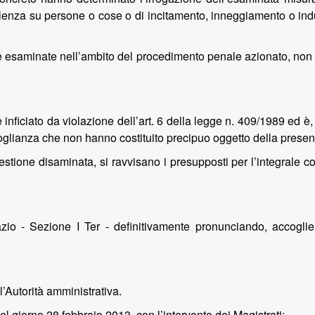
lenza su persone o cose o di incitamento, inneggiamento o induz
re esaminate nell’ambito del procedimento penale azionato, non 
ficiato da violazione dell’art. 6 della legge n. 409/1989 ed è, p
 doglianza che non hanno costituito precipuo oggetto della prese
stione disaminata, si ravvisano i presupposti per l’integrale co
io - Sezione I Ter - definitivamente pronunciando, accoglie il
’Autorità amministrativa.
l giorno 28 febbraio 2013, con l’intervento dei Magistrati: