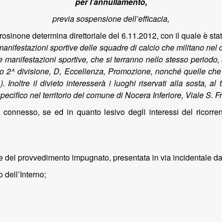
per l’annullamento,
previa sospensione dell’efficacia,
rosinone determina direttoriale del 6.11.2012, con il quale è stat
 manifestazioni sportive delle squadre di calcio che militano ne
le manifestazioni sportive, che si terranno nello stesso periodo
o 2^ divisione, D, Eccellenza, Promozione, nonché quelle che 
noltre il divieto interesserà i luoghi riservati alla sosta, al 
ecifico nel territorio del comune di Nocera Inferiore, Viale S. 
 connesso, se ed in quanto lesivo degli interessi del ricorr
del provvedimento impugnato, presentata in via incidentale dall
o dell’Interno;