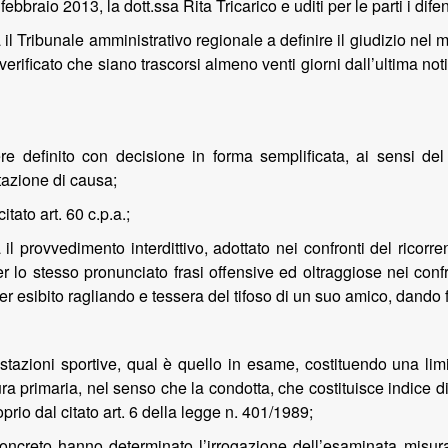
ebbraio 2013, la dott.ssa Rita Tricarico e uditi per le parti i dif
a il Tribunale amministrativo regionale a definire il giudizio nel
erificato che siano trascorsi almeno venti giorni dall’ultima not
re definito con decisione in forma semplificata, ai sensi del
tazione di causa;
tato art. 60 c.p.a.;
l provvedimento interdittivo, adottato nei confronti del ricorr
er lo stesso pronunciato frasi offensive ed oltraggiose nei conf
ver esibito ragliando e tessera del tifoso di un suo amico, dando 
stazioni sportive, qual è quello in esame, costituendo una limit
a primaria, nel senso che la condotta, che costituisce indice di
prio dal citato art. 6 della legge n. 401/1989;
oncreto hanno determinato l’irrogazione dell’esaminata misura i