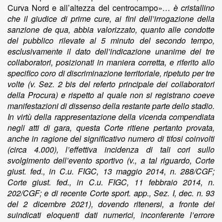
Curva Nord e all’altezza del centrocampo»
… è cristallino
che il giudice di prime cure, ai fini dell’irrogazione della
sanzione de qua, abbia valorizzato, quanto alle condotte
del pubblico rilevate al 5 minuto del secondo tempo,
esclusivamente il dato dell’indicazione unanime dei tre
collaboratori, posizionati in maniera corretta, e riferito allo
specifico coro di discriminazione territoriale, ripetuto per tre
volte (v. Sez. 2 bis del referto principale dei collaboratori
della Procura) e rispetto al quale non si registrano coeve
manifestazioni di dissenso della restante parte dello stadio.
In virtù della rappresentazione della vicenda compendiata
negli atti di gara, questa Corte ritiene pertanto provata,
anche in ragione del significativo numero di tifosi coinvolti
(circa 4.000), l’effettiva incidenza di tali cori sullo
svolgimento dell’evento sportivo (v., a tal riguardo, Corte
giust. fed., in C.u. FIGC, 13 maggio 2014, n. 288/CGF;
Corte giust. fed., in C.u. FIGC, 11 febbraio 2014, n.
202/CGF; e di recente Corte sport. app., Sez. I, dec. n. 93
del 2 dicembre 2021), dovendo ritenersi, a fronte dei
suindicati eloquenti dati numerici, inconferente l’errore