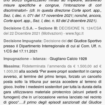
misure specifiche e congrue, l’intonazione di cori
discriminatori» (cfr. in questa direzione Corte sport. app.,
Sez. I, dec. n. 071 del 17 novembre 2021; nonché, ancora,
Corte sport. app., Sez. I, dec. n. 93 del 2 dicembre 2021).
Decisione C.S.A. – Sezione III:
DECISIONE N. 124/CSA
del 22 Dicembre 2021 (Motivazioni) - www.figc.it
Decisione Impugnata:
Decisione del
del Giudice Sportivo
presso il Dipartimento Interregionale di cui al Com. Uff. n.
1/CS del 17.11.2021
Impugnazione – istanza:
-
Giugliano Calcio 1928
Massima:
Rideterminata l’ammenda da € 1.500,00 ad €
1.000,00
alla società “Per avere propri sostenitori in campo
avverso, al termine del primo tempo, forzato un cancello
posta sotto la tribuna pur senza accedere al terreno di
gioco. Inoltre i medesimi sostenitori per tutta la durata della
gara utilizzavano materiale pirotecnico (alcuni petardi e
fumogeni) che in un’occasione veniva lanciato nel recinto
di gioco”….
Il primo degli episodi sanzionati dal Giudice