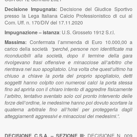
Decisione Impugnata:
Decisione del Giudice Sportivo
presso la Lega Italiana Calcio Professionistico di cui al
Com. Uff. n. 170/DIV del 17.11.2020
Impugnazione – istanza
:
U.S. Grosseto 1912 S.r.l.
Massima:
Confermata l’ammenda di Euro 10.000,00 a
carico della società
“perché, persone non identificate ma
riconducibili alla società, dopo il termine della gara
rivolgevano frasi offensive e minacciose all’arbitro che
rientrava nel suo spogliatoio. Una volta che quest’ultimo ha
chiuso a chiave la porta del proprio spogliatoio, detti
soggetti hanno colpito con numerosi calci la porta stessa
fino ad aprirla con il chiaro intento di aggredire fisicamente
l’arbitro, tentativo sventato solo col pronto intervento delle
forze dell’ordine, le medesime hanno poi dovuto scortare la
quaterna arbitrale fino all’hotel per proteggerla dagli
atteggiamenti aggressivi e minacciosi dei medesimi.”.
DECISIONE C.S.A. – SEZIONE III:
DECISIONE N. 009