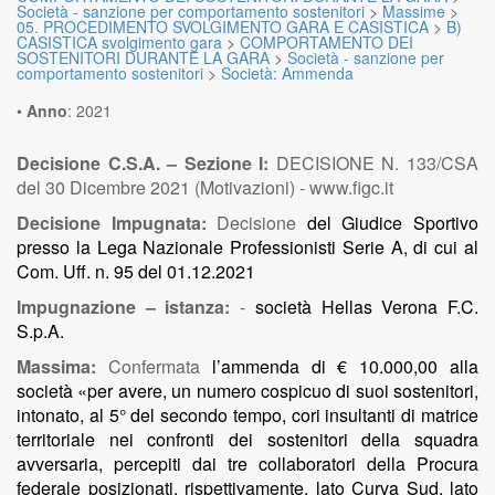
Società - sanzione per comportamento sostenitori
>
Massime
>
05. PROCEDIMENTO SVOLGIMENTO GARA E CASISTICA
>
B)
CASISTICA svolgimento gara
>
COMPORTAMENTO DEI
SOSTENITORI DURANTE LA GARA
>
Società - sanzione per
comportamento sostenitori
>
Società: Ammenda
•
Anno
:
2021
Decisione C.S.A. – Sezione I:
DECISIONE N. 133/CSA
del 30 Dicembre 2021 (Motivazioni) - www.figc.it
Decisione Impugnata:
Decisione
del Giudice Sportivo
presso la Lega Nazionale Professionisti Serie A, di cui al
Com. Uff. n. 95 del 01.12.2021
Impugnazione – istanza:
-
società Hellas Verona F.C.
S.p.A.
Massima:
Confermata
l’ammenda di € 10.000,00 alla
società «per avere, un numero cospicuo di suoi sostenitori,
intonato, al 5° del secondo tempo, cori insultanti di matrice
territoriale nei confronti dei sostenitori della squadra
avversaria, percepiti dai tre collaboratori della Procura
federale posizionati, rispettivamente, lato Curva Sud, lato