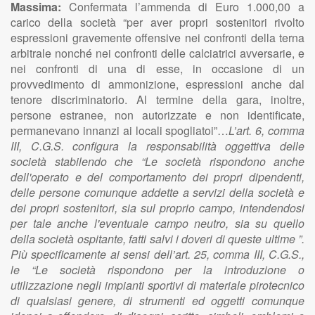
Massima:
Confermata l’ammenda di Euro 1.000,00 a
carico della società “per aver propri sostenitori rivolto
espressioni gravemente offensive nei confronti della terna
arbitrale nonché nei confronti delle calciatrici avversarie, e
nei confronti di una di esse, in occasione di un
provvedimento di ammonizione, espressioni anche dal
tenore discriminatorio. Al termine della gara, inoltre,
persone estranee, non autorizzate e non identificate,
permanevano innanzi ai locali spogliatoi”…
L’art. 6, comma
III, C.G.S. configura la responsabilità oggettiva delle
società stabilendo che “Le società rispondono anche
dell'operato e del comportamento dei propri dipendenti,
delle persone comunque addette a servizi della società e
dei propri sostenitori, sia sul proprio campo, intendendosi
per tale anche l'eventuale campo neutro, sia su quello
della società ospitante, fatti salvi i doveri di queste ultime ”.
Più specificamente ai sensi dell’art. 25, comma III, C.G.S.,
le “Le società rispondono per la introduzione o
utilizzazione negli impianti sportivi di materiale pirotecnico
di qualsiasi genere, di strumenti ed oggetti comunque