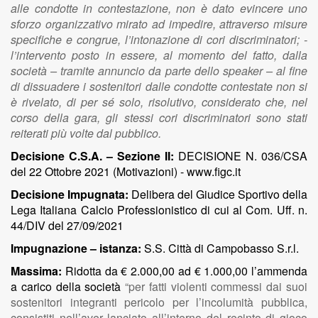
alle condotte in contestazione, non è dato evincere uno
sforzo organizzativo mirato ad impedire, attraverso misure
specifiche e congrue, l’intonazione di cori discriminatori; -
l’intervento posto in essere, al momento del fatto, dalla
società – tramite annuncio da parte dello speaker – al fine
di dissuadere i sostenitori dalle condotte contestate non si
è rivelato, di per sé solo, risolutivo, considerato che, nel
corso della gara, gli stessi cori discriminatori sono stati
reiterati più volte dal pubblico.
Decisione C.S.A. – Sezione II:
DECISIONE N. 036/CSA
del 22 Ottobre 2021 (Motivazioni) - www.figc.it
Decisione Impugnata:
Delibera del Giudice Sportivo della
Lega Italiana Calcio Professionistico di cui al Com. Uff. n.
44/DIV del 27/09/2021
Impugnazione – istanza:
S.S. Città di Campobasso S.r.l.
Massima:
Ridotta da € 2.000,00 ad € 1.000,00 l’ammenda
a carico della società
“per fatti violenti commessi dai suoi
sostenitori integranti pericolo per l’incolumità pubblica,
consistiti nell’aver lanciato all’interno del recinto di gioco