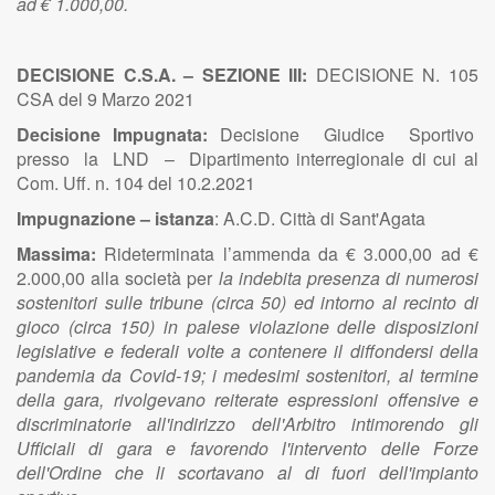
ad € 1.000,00.
DECISIONE C.S.A. – SEZIONE III:
DECISIONE N. 105
CSA del 9 Marzo 2021
Decisione Impugnata:
Decisione Giudice Sportivo
presso la LND – Dipartimento interregionale di cui al
Com. Uff. n. 104 del 10.2.2021
Impugnazione – istanza
:
A.C.D. Città di Sant'Agata
Massima:
Rideterminata l’ammenda da
€ 3.000,00 ad €
2.000,00 alla società per
la indebita presenza di numerosi
sostenitori sulle tribune (circa 50) ed intorno al recinto di
gioco (circa 150) in palese violazione delle disposizioni
legislative e federali volte a contenere il diffondersi della
pandemia da Covid-19; i medesimi sostenitori, al termine
della gara, rivolgevano reiterate espressioni offensive e
discriminatorie all'indirizzo dell'Arbitro intimorendo gli
Ufficiali di gara e favorendo l'intervento delle Forze
dell'Ordine che li scortavano al di fuori dell'impianto