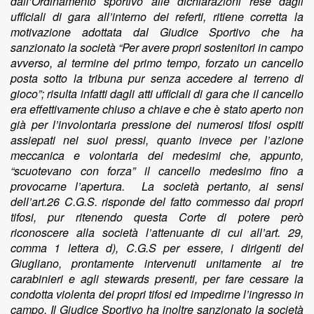
dall’Ordinamento sportivo alle dichiarazioni rese dagli
ufficiali di gara all’interno dei referti, ritiene corretta la
motivazione adottata dal Giudice Sportivo che ha
sanzionato la società “Per avere propri sostenitori in campo
avverso, al termine del primo tempo, forzato un cancello
posta sotto la tribuna pur senza accedere al terreno di
gioco”; risulta infatti dagli atti ufficiali di gara che il cancello
era effettivamente chiuso a chiave e che è stato aperto non
già per l’involontaria pressione dei numerosi tifosi ospiti
assiepati nei suoi pressi, quanto invece per l’azione
meccanica e volontaria dei medesimi che, appunto,
“scuotevano con forza” il cancello medesimo fino a
provocarne l’apertura. La società pertanto, ai sensi
dell’art.26 C.G.S. risponde del fatto commesso dai propri
tifosi, pur ritenendo questa Corte di potere però
riconoscere alla società l’attenuante di cui all’art. 29,
comma 1 lettera d), C.G.S per essere, i dirigenti del
Giugliano, prontamente intervenuti unitamente ai tre
carabinieri e agli stewards presenti, per fare cessare la
condotta violenta dei propri tifosi ed impedirne l’ingresso in
campo. Il Giudice Sportivo ha inoltre sanzionato la società