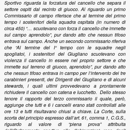
Sportivo riguarda la forzatura del cancello che separa il
settore ospiti dal recinto di giuoco. Al riguardo un primo
Commissario di campo riferisce che al termine del primo
tempo i sostenitori della squadra ospitata (in numero di
circa 450) “… scuotevano con forza il cancello che immette
sul campo aprendolo”, pur dando atto che nessun tifoso
entrava sul campo. Anche un secondo commissario riferiva
che “Al termine del I° tempo con le squadre negli
spogliatoi, i sostenitori del Giugliano scuotevano con
violenza il cancello in essere nel proprio settore e che
immette sul terreno di giuoco, aprendolo”, pur dando atto
che nessun tifoso entrava in campo per l’intervento dei tre
carabinieri presenti, dei Dirigenti del Giugliano e di alcuni
stewards, i quali ultimi provvedevano a prontamente
richiudere il cancello con catena e lucchetto. Dello stesso
tenore il rapporto del terzo commissario il quale, però,
aggiunge che tutti e 6 i cancelli erano stati controllati alle
ore 13 e tutti risultavano chiusi a chiave. La Corte, sulla
scorta del principio espresso dall’art. 61, comma 1, C.G.S.,
riguardo al valore di “piena prova” attribuita