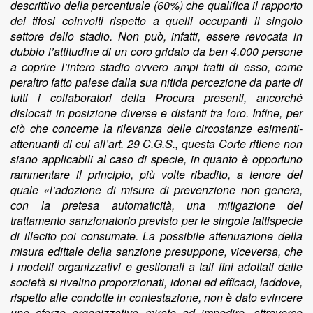
descrittivo della percentuale (60%) che qualifica il rapporto
dei tifosi coinvolti rispetto a quelli occupanti il singolo
settore dello stadio. Non può, infatti, essere revocata in
dubbio l’attitudine di un coro gridato da ben 4.000 persone
a coprire l’intero stadio ovvero ampi tratti di esso, come
peraltro fatto palese dalla sua nitida percezione da parte di
tutti i collaboratori della Procura presenti, ancorché
dislocati in posizione diverse e distanti tra loro. Infine, per
ciò che concerne la rilevanza delle circostanze esimenti-
attenuanti di cui all’art. 29 C.G.S., questa Corte ritiene non
siano applicabili al caso di specie, in quanto è opportuno
rammentare il principio, più volte ribadito, a tenore del
quale «l’adozione di misure di prevenzione non genera,
con la pretesa automaticità, una mitigazione del
trattamento sanzionatorio previsto per le singole fattispecie
di illecito poi consumate. La possibile attenuazione della
misura edittale della sanzione presuppone, viceversa, che
i modelli organizzativi e gestionali a tali fini adottati dalle
società si rivelino proporzionati, idonei ed efficaci, laddove,
rispetto alle condotte in contestazione, non è dato evincere
uno sforzo organizzativo mirato ad impedire, attraverso