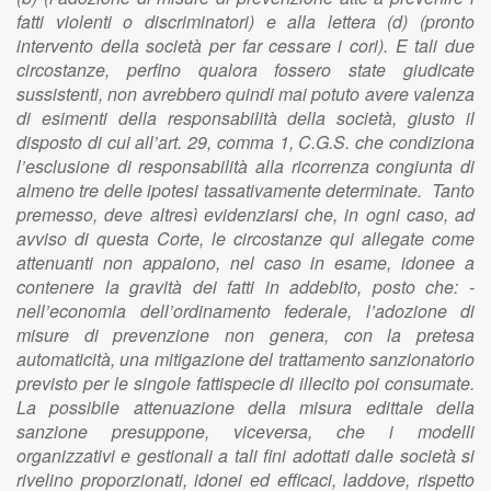
fatti violenti o discriminatori) e alla lettera (d) (pronto
intervento della società per far cessare i cori). E tali due
circostanze, perfino qualora fossero state giudicate
sussistenti, non avrebbero quindi mai potuto avere valenza
di esimenti della responsabilità della società, giusto il
disposto di cui all’art. 29, comma 1, C.G.S. che condiziona
l’esclusione di responsabilità alla ricorrenza congiunta di
almeno tre delle ipotesi tassativamente determinate. Tanto
premesso, deve altresì evidenziarsi che, in ogni caso, ad
avviso di questa Corte, le circostanze qui allegate come
attenuanti non appaiono, nel caso in esame, idonee a
contenere la gravità dei fatti in addebito, posto che: -
nell’economia dell’ordinamento federale, l’adozione di
misure di prevenzione non genera, con la pretesa
automaticità, una mitigazione del trattamento sanzionatorio
previsto per le singole fattispecie di illecito poi consumate.
La possibile attenuazione della misura edittale della
sanzione presuppone, viceversa, che i modelli
organizzativi e gestionali a tali fini adottati dalle società si
rivelino proporzionati, idonei ed efficaci, laddove, rispetto