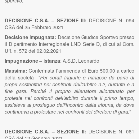
sportivo.
DECISIONE C.S.A. – SEZIONE III:
DECISIONE N. 094
CSA del 25 Febbraio 2021
Decisione Impugnata:
Decisione Giudice Sportivo presso
il Dipartimento Interregionale LND Serie D, di cui al Com.
Uff. n. 572 del 02.02.2021
Impugnazione – istanza
:
A.S.D. Leonardo
Massima:
Confermata l’ammenda di Euro 500,00 a carico
della società “
Per corali ingiurie e minacce da parte di
propri sostenitori nei confronti dell'arbitro n.2, durante e a
fine gara. Perché il proprio allenatore allontanato per
proteste nei confronti dell'arbitro durante il primo tempo,
assisteva al prosieguo dell'incontro dalla tribuna, da dove
continuava a protestare nei confronti del direttore di gara.
”
DECISIONE C.S.A. – SEZIONE II:
DECISIONE N. 061
CSA del 12 Gennaio 2021