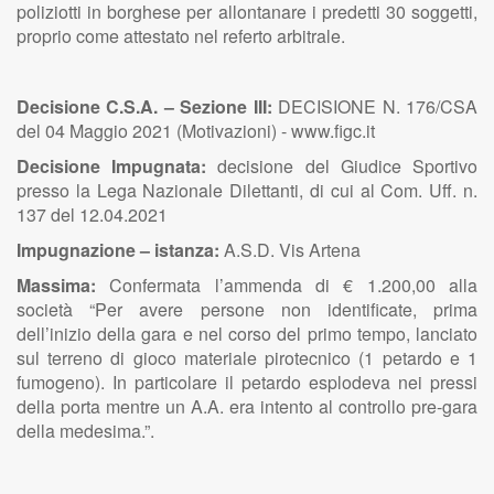
poliziotti in borghese per allontanare i predetti 30 soggetti,
proprio come attestato nel referto arbitrale.
Decisione C.S.A. – Sezione III:
DECISIONE N. 176/CSA
del 04 Maggio 2021 (Motivazioni) - www.figc.it
Decisione Impugnata:
decisione del Giudice Sportivo
presso la Lega Nazionale Dilettanti, di cui al Com. Uff. n.
137 del 12.04.2021
Impugnazione – istanza:
A.S.D. Vis Artena
Massima:
Confermata l’ammenda di € 1.200,00 alla
società
“Per avere persone non identificate, prima
dell’inizio della gara e nel corso del primo tempo, lanciato
sul terreno di gioco materiale pirotecnico (1 petardo e 1
fumogeno). In particolare il petardo esplodeva nei pressi
della porta mentre un A.A. era intento al controllo pre-gara
della medesima.”.