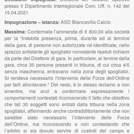
presso il Dipartimento Interregionale Com. Uff. n. 142 del
15.04.2021
Impugnazione – istanza:
ASD Biancavilla Calcio
Massima:
Confermata l’ammenda di € 800,00 alla società
per
la “indebita presenza, prima, durante ed al termine
della gara, di persone non autorizzate né identificate, nello
spiazzo antistante gli spogliatoi nonostante ripetuti richiami
da parte del Direttore di gara. In particolare, al temine della
gara, circa 30 persone presenti in tribuna, di cui circa 4/5
senza mascherina, entravano nella zona degli spogliatoi.
Si rendeva necessario l'intervento delle Forze dell'Ordine
per farli allontanare." Del resto, è lo stesso reclamo a non
smentire, ma anzi a confermare espressamente i
comportamenti contestati riconoscendo il fatto che obiettivo
che tali 30 soggetti sono entrati dalla tribuna nella zona
spogliatoi, affermando anche contraddittoriamente che non
sarebbe stato necessario l’intervento delle Forze
dell’Ordine, ma riconoscendo e non contestando che
l’arbitro si sia dovuto servire di custodi del campo e