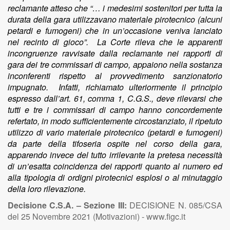
reclamante atteso che “… i medesimi sostenitori per tutta la
durata della gara utilizzavano materiale pirotecnico (alcuni
petardi e fumogeni) che in un’occasione veniva lanciato
nel recinto di gioco”. La Corte rileva che le apparenti
incongruenze ravvisate dalla reclamante nei rapporti di
gara dei tre commissari di campo, appaiono nella sostanza
inconferenti rispetto al provvedimento sanzionatorio
impugnato. Infatti, richiamato ulteriormente il principio
espresso dall’art. 61, comma 1, C.G.S., deve rilevarsi che
tutti e tre i commissari di campo hanno concordemente
refertato, in modo sufficientemente circostanziato, il ripetuto
utilizzo di vario materiale pirotecnico (petardi e fumogeni)
da parte della tifoseria ospite nel corso della gara,
apparendo invece del tutto irrilevante la pretesa necessità
di un’esatta coincidenza dei rapporti quanto al numero ed
alla tipologia di ordigni pirotecnici esplosi o al minutaggio
della loro rilevazione.
Decisione C.S.A. – Sezione III:
DECISIONE N. 085/CSA
del 25 Novembre 2021 (Motivazioni) - www.figc.it