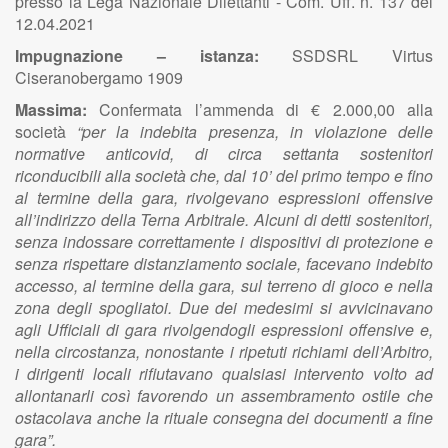
presso la Lega Nazionale Dilettanti - Com. Uff. n. 137 del
12.04.2021
Impugnazione – istanza:
SSDSRL Virtus
Ciseranobergamo 1909
Massima:
Confermata l’ammenda di € 2.000,00 alla
società
“per la indebita presenza, in violazione delle
normative anticovid, di circa settanta sostenitori
riconducibili alla società che, dal 10’ del primo tempo e fino
al termine della gara, rivolgevano espressioni offensive
all’indirizzo della Terna Arbitrale. Alcuni di detti sostenitori,
senza indossare correttamente i dispositivi di protezione e
senza rispettare distanziamento sociale, facevano indebito
accesso, al termine della gara, sul terreno di gioco e nella
zona degli spogliatoi. Due dei medesimi si avvicinavano
agli Ufficiali di gara rivolgendogli espressioni offensive e,
nella circostanza, nonostante i ripetuti richiami dell’Arbitro,
i dirigenti locali rifiutavano qualsiasi intervento volto ad
allontanarli così favorendo un assembramento ostile che
ostacolava anche la rituale consegna dei documenti a fine
gara”.