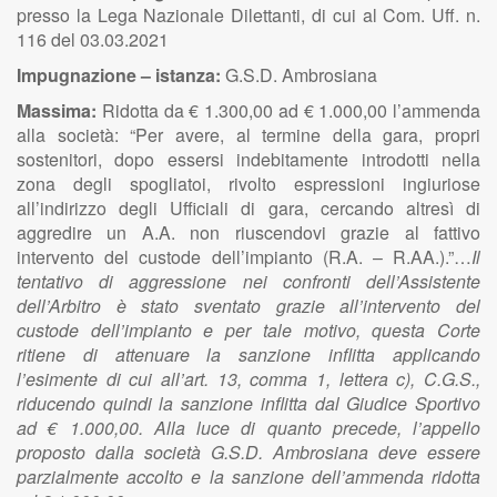
presso la Lega Nazionale Dilettanti, di cui al Com. Uff. n.
116 del 03.03.2021
Impugnazione – istanza:
G.S.D. Ambrosiana
Massima:
Ridotta da € 1.300,00 ad € 1.000,00 l’ammenda
alla società: “Per avere, al termine della gara, propri
sostenitori, dopo essersi indebitamente introdotti nella
zona degli spogliatoi, rivolto espressioni ingiuriose
all’indirizzo degli Ufficiali di gara, cercando altresì di
aggredire un A.A. non riuscendovi grazie al fattivo
intervento del custode dell’impianto (R.A. – R.AA.).”…
Il
tentativo di aggressione nei confronti dell’Assistente
dell’Arbitro è stato sventato grazie all’intervento del
custode dell’impianto e per tale motivo, questa Corte
ritiene di attenuare la sanzione inflitta applicando
l’esimente di cui all’art. 13, comma 1, lettera c), C.G.S.,
riducendo quindi la sanzione inflitta dal Giudice Sportivo
ad € 1.000,00. Alla luce di quanto precede, l’appello
proposto dalla società G.S.D. Ambrosiana deve essere
parzialmente accolto e la sanzione dell’ammenda ridotta