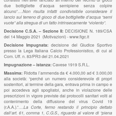
due bottigliette d’acqua semipiene senza colpire
alcuno”….
Non risulta infatti condivisibile considerare il
lancio sul terreno di gioco di due bottigliette d’acqua “semi
vuote” alla stregua di un fatto intrinsecamente “violento”.
Decisione C.S.A. – Sezione II:
DECISIONE N. 189/CSA
del 14 Maggio 2021 (Motivazioni) - www.figc.it
Decisione Impugnata:
decisione del Giudice Sportivo
presso la Lega Italiana Calcio Professionistico, di cui al
Com. Uff. n. 83/PR3 del 21.04.2021
Impugnazione – istanza:
Cavese 1919 S.R.L.
Massima:
Ridotta l’ammenda da € 4.000,00 ad € 3.000,00
alla società: “perché un numero considerevole di propri
sostenitori, al termine della gara, entrava prima in campo e
poi accedeva agli spogliatoi, anche in violazione delle
prescrizioni in vigore previste dai protocolli sanitari volti al
contenimento della diffusione del virus Covid 19
(r.A.A.).”….
La Corte, fermo restando il principio dettato
dall’art. 61, comma 1, C.G.S., riguardo al valore di “piena