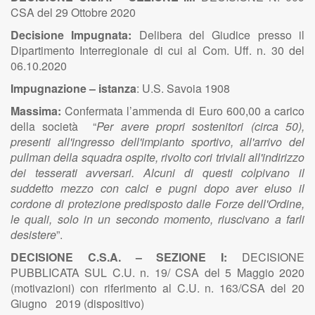
CSA del 29 Ottobre 2020
Decisione Impugnata:
Delibera del Giudice presso il
Dipartimento Interregionale di cui al Com. Uff. n. 30 del
06.10.2020
Impugnazione – istanza
:
U.S. Savoia 1908
Massima:
Confermata l’ammenda di Euro 600,00 a carico
della società “
Per avere propri sostenitori (circa 50),
presenti all'ingresso dell'impianto sportivo, all'arrivo del
pullman della squadra ospite, rivolto cori triviali all'indirizzo
dei tesserati avversari. Alcuni di questi colpivano il
suddetto mezzo con calci e pugni dopo aver eluso il
cordone di protezione predisposto dalle Forze dell'Ordine,
le quali, solo in un secondo momento, riuscivano a farli
desistere
”.
DECISIONE C.S.A. – SEZIONE I:
DECISIONE
PUBBLICATA SUL C.U.
n. 19/ CSA del 5 Maggio 2020
(motivazioni) con riferimento al C.U. n. 163/CSA del 20
Giugno 2019 (dispositivo)