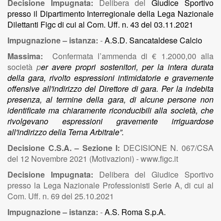
Decisione Impugnata:
Delibera del
Giudice Sportivo
presso il Dipartimento Interregionale della Lega Nazionale
Dilettanti Figc di cui al Com. Uff. n. 43 del 03.11.2021
Impugnazione – istanza:
-
A.S.D. Sancataldese Calcio
Massima:
Confermata l’ammenda di € 1.2000,00 alla
società
p
er avere propri sostenitori, per la intera durata
della gara, rivolto espressioni intimidatorie e gravemente
offensive all'indirizzo del Direttore di gara. Per la indebita
presenza, al termine della gara, di alcune persone non
identificate ma chiaramente riconducibili alla società, che
rivolgevano espressioni gravemente irriguardose
all'indirizzo della Terna Arbitrale”.
Decisione C.S.A. – Sezione I:
DECISIONE N. 067/CSA
del 12 Novembre 2021 (Motivazioni) - www.figc.it
Decisione Impugnata:
Delibera del Giudice Sportivo
presso la Lega Nazionale Professionisti Serie A, di cui al
Com. Uff. n. 69 del 25.10.2021
Impugnazione – istanza:
-
A.S. Roma S.p.A.