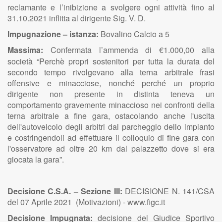
reclamante e l’inibizione a svolgere ogni attività fino al
31.10.2021 inflitta al dirigente Sig. V. D.
Impugnazione – istanza:
Bovalino Calcio a 5
Massima:
Confermata
l’ammenda di €1.000,00 alla
società “Perchè propri sostenitori per tutta la durata del
secondo tempo rivolgevano alla terna arbitrale frasi
offensive e minacciose, nonché perché un proprio
dirigente non presente in distinta teneva un
comportamento gravemente minaccioso nei confronti della
terna arbitrale a fine gara, ostacolando anche l'uscita
dell'autoveicolo degli arbitri dal parcheggio dello impianto
e costringendoli ad effettuare il colloquio di fine gara con
l'osservatore ad oltre 20 km dal palazzetto dove si era
giocata la gara”.
Decisione C.S.A. – Sezione III:
DECISIONE N. 141/CSA
del 07 Aprile 2021 (Motivazioni) - www.figc.it
Decisione Impugnata:
decisione del Giudice Sportivo