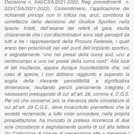
Decisione n. 040/CSA/2021-2022, Reg. procedimenti n.
023/CSA/2021-2022). Cionondimeno, l’applicazione dei
richiamati principi non in inficia ma, anzi, corrobora la
correttezza della decisione del Giudice Sportivo nella
specie. Infatti, dall’esame dei referti di gara, risulta
chiaramente che i cori discriminatori sono stati percepiti da
tutti e tre i rappresentanti della Procura Federale, i quali
erano ben posizionati nei vari punti dell’impianto sportivo,
e segnatamente “uno nei pressi della curva sud, uno a
centrocampo e uno nei pressi della curva nord”. Alla luce
di tali risultanze, appare dunque incontestabile che, nel
caso di specie, i cori abbiano raggiunto e superato la
soglia della rilevante percettibilità e significativa
dimensione, risultando perciò pienamente integrato il
necessario presupposto di cui all’art. 28, comma 4, C.G.S.
Per ciò che concerne, poi, la rilevanza delle circostanze di
cui all’art. 29 C.G.S., deve innanzitutto premettersi che la
società reclamante, a tutto voler concedere, nella propria
prospettazione, ha invocato la pretesa ricorrenza di due
sole circostanze e segnatamente quella di cui alla lettera
(b) (l’adozione di misure di prevenzione atte a prevenire i