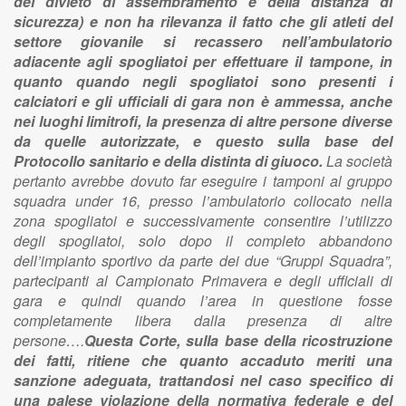
del divieto di assembramento e della distanza di
sicurezza) e non ha rilevanza il fatto che gli atleti del
settore giovanile si recassero nell’ambulatorio
adiacente agli spogliatoi per effettuare il tampone, in
quanto quando negli spogliatoi sono presenti i
calciatori e gli ufficiali di gara non è ammessa, anche
nei luoghi limitrofi, la presenza di altre persone diverse
da quelle autorizzate, e questo sulla base del
Protocollo sanitario e della distinta di giuoco.
La società
pertanto avrebbe dovuto far eseguire i tamponi al gruppo
squadra under 16, presso l’ambulatorio collocato nella
zona spogliatoi e successivamente consentire l’utilizzo
degli spogliatoi, solo dopo il completo abbandono
dell’impianto sportivo da parte dei due “Gruppi Squadra”,
partecipanti al Campionato Primavera e degli ufficiali di
gara e quindi quando l’area in questione fosse
completamente libera dalla presenza di altre
persone….
Questa Corte, sulla base della ricostruzione
dei fatti, ritiene che quanto accaduto meriti una
sanzione adeguata, trattandosi nel caso specifico di
una palese violazione della normativa federale e del