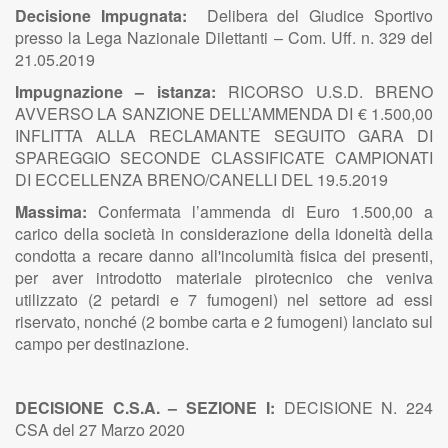
Decisione Impugnata:
Delibera del Giudice Sportivo
presso la Lega Nazionale Dilettanti – Com. Uff. n. 329 del
21.05.2019
Impugnazione – istanza:
RICORSO U.S.D. BRENO
AVVERSO LA SANZIONE DELL’AMMENDA DI € 1.500,00
INFLITTA ALLA RECLAMANTE SEGUITO GARA DI
SPAREGGIO SECONDE CLASSIFICATE CAMPIONATI
DI ECCELLENZA BRENO/CANELLI DEL 19.5.2019
Massima:
Confermata l’ammenda di Euro 1.500,00 a
carico della società in considerazione della idoneità della
condotta a recare danno all'incolumità fisica dei presenti,
per aver introdotto materiale pirotecnico che veniva
utilizzato (2 petardi e 7 fumogeni) nel settore ad essi
riservato, nonché (2 bombe carta e 2 fumogeni) lanciato sul
campo per destinazione.
DECISIONE C.S.A. – SEZIONE I:
DECISIONE N. 224
CSA del 27 Marzo 2020