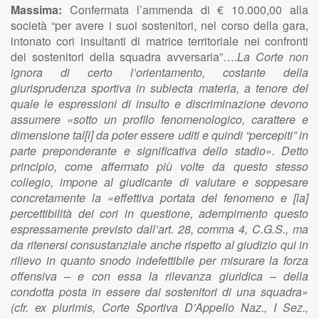
Massima:
Confermata l’ammenda di € 10.000,00 alla
società “per avere i suoi sostenitori, nel corso della gara,
intonato cori insultanti di matrice territoriale nei confronti
dei sostenitori della squadra avversaria”….
La Corte non
ignora di certo l’orientamento, costante della
giurisprudenza sportiva in subiecta materia, a tenore del
quale le espressioni di insulto e discriminazione devono
assumere «sotto un profilo fenomenologico, carattere e
dimensione tal[i] da poter essere uditi e quindi “percepiti” in
parte preponderante e significativa dello stadio». Detto
principio, come affermato più volte da questo stesso
collegio, impone al giudicante di valutare e soppesare
concretamente la «effettiva portata del fenomeno e [la]
percettibilità dei cori in questione, adempimento questo
espressamente previsto dall’art. 28, comma 4, C.G.S., ma
da ritenersi consustanziale anche rispetto al giudizio qui in
rilievo in quanto snodo indefettibile per misurare la forza
offensiva – e con essa la rilevanza giuridica – della
condotta posta in essere dai sostenitori di una squadra»
(cfr. ex plurimis, Corte Sportiva D’Appello Naz., I Sez.,