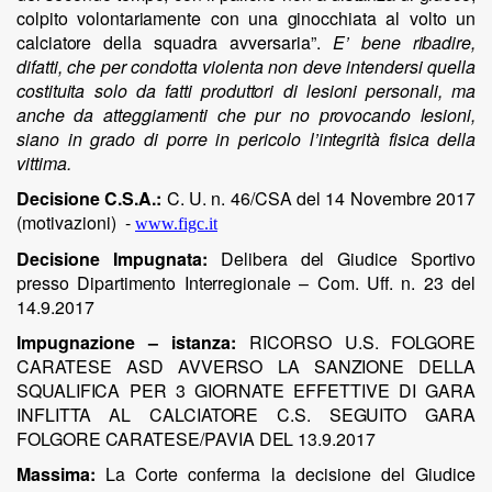
colpito
volontariamente
con una
ginocchiata
al
volto
un
calciatore
della
squadra
avversaria
”.
E’
bene
ribadire,
difatti,
che
per
condotta
violenta
non
deve
intendersi
quella
costituita
solo da
fatti produttori
di
lesioni personali,
ma
anche
da
atteggiamenti
che
pur no
provocando lesioni,
siano
in
grado
di
porre
in
pericolo
l’integrità
fisica
della
vittima.
Decisione C.S.A.:
C. U. n. 46/CSA del 14 Novembre 2017
(motivazioni)
-
www.figc.it
Decisione Impugnata:
Delibera
del
Giudice
Sportivo
presso
Dipartimento
Interregionale
– Com.
Uff.
n. 23
del
14.9.2017
Impugnazione – istanza:
RICORSO
U.S.
FOLGORE
CARATESE
ASD
AVVERSO
LA
SANZIONE
DELLA
SQUALIFICA
PER
3
GIORNATE
EFFETTIVE
DI
GARA
INFLITTA
AL
CALCIATORE
C.S.
SEGUITO
GARA
FOLGORE
CARATESE/PAVIA
DEL
13.9.2017
Massima:
La Corte conferma la decisione del Giudice