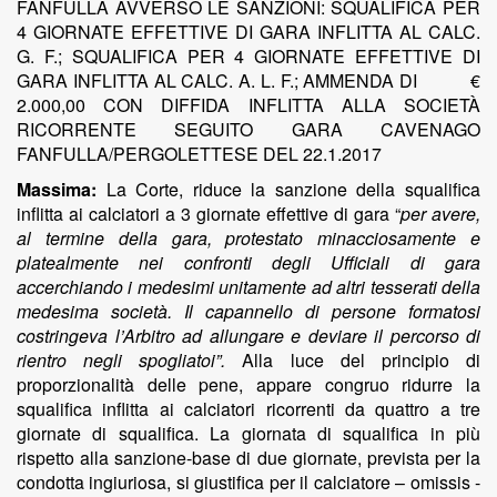
FANFULLA AVVERSO LE SANZIONI:
SQUALIFICA PER
4 GIORNATE EFFETTIVE DI GARA INFLITTA AL CALC.
G. F.; SQUALIFICA PER 4 GIORNATE EFFETTIVE DI
GARA INFLITTA AL CALC. A. L. F.; AMMENDA DI €
2.000,00 CON DIFFIDA INFLITTA ALLA SOCIETÀ
RICORRENTE SEGUITO GARA CAVENAGO
FANFULLA/PERGOLETTESE DEL 22.1.2017
Massima:
La Corte, riduce la sanzione della squalifica
inflitta ai calciatori a 3 giornate effettive di gara “
per avere,
al termine della gara, protestato minacciosamente e
platealmente nei confronti degli Ufficiali di gara
accerchiando i medesimi unitamente ad altri tesserati della
medesima società. Il capannello di persone formatosi
costringeva l’Arbitro ad allungare e deviare il percorso di
rientro negli spogliatoi”.
Alla luce del principio di
proporzionalità delle pene, appare congruo ridurre la
squalifica inflitta ai calciatori ricorrenti da quattro a tre
giornate di squalifica. La giornata di squalifica in più
rispetto alla sanzione-base di due giornate, prevista per la
condotta ingiuriosa, si giustifica per il calciatore – omissis -