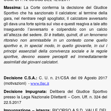
Massima:
La Corte conferma la decisione del Giudice
Sportivo che ha sanzionato il calciatore
: al termine della
gara, nel rientrare negli spogliatoi, il calciatore avversario
gli dava una forte spinta sul viso e questi reagiva a tale atto
inseguendo l’avversario e colpendolo con un calcio
all’altezza del sedere.
Si è trattato, quindi, di un fenomeno
ritorsivo non ammissibile in un contesto come quello
sportivo e, in special modo, in quello giovanile, in cui i
principi essenziali della convivenza sociale e le regole
sportive, devono essere percepiti ed immediatamente
assimilati dai giovani calciatori.
Decisione C.S.A.:
C. U. n. 21/CSA del 09 Agosto 2017
(motivazioni)
-
www.figc.it
Decisione Impugnata:
Delibera del Giudice Sportivo
presso la Lega Nazionale Dilettanti – Com. Uff. n. 324 del
22.5.2017
Impugnazione – istanza:
RICORSO A.S.D. VALLE DEL