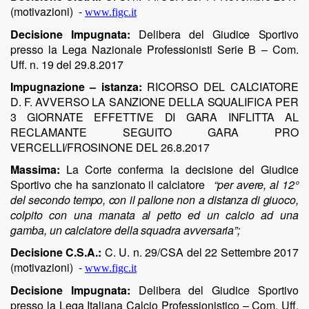
(motivazioni)
-
www.figc.it
Decisione Impugnata:
Delibera
del
Giudice
Sportivo
presso
la
Lega
Nazionale
Professionisti
Serie
B – Com.
Uff.
n. 19
del
29.8.2017
Impugnazione – istanza:
RICORSO
DEL
CALCIATORE
D.
F.
AVVERSO
LA
SANZIONE
DELLA
SQUALIFICA
PER
3
GIORNATE
EFFETTIVE
DI
GARA
INFLITTA
AL
RECLAMANTE
SEGUITO
GARA PRO
VERCELLI/FROSINONE
DEL
26.8.2017
Massima:
La Corte conferma la decisione del Giudice
Sportivo che ha sanzionato il calciatore
“per
avere,
al 12°
del
secondo
tempo,
con
il
pallone
non a
distanza
di
giuoco,
colpito
con
una
manata
al
petto
ed
un
calcio
ad una
gamba,
un
calciatore della
squadra
avversaria”;
Decisione C.S.A.:
C. U. n. 29/CSA del 22 Settembre 2017
(motivazioni)
-
www.figc.it
Decisione Impugnata:
Delibera del Giudice Sportivo
presso la Lega Italiana Calcio Professionistico – Com. Uff.