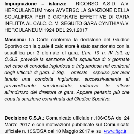
Impugnazione – istanza:
RICORSO
A.S.D.
A.V.
HERCULANEUM
1924 AVVERSO LA
SANZIONE
DELLA
SQUALIFICA
PER 3
GIORNATE
EFFETTIVE
DI
GARA
INFLITTA
AL
CALC.
C.
M. SEGUITO GARA
CYNTHIA/A.V.
HERCULANEUM 1924 DEL 29.1.2017
Massima:
La Corte conferma la decisione del Giudice
Sportivo con la quale il calciatore è stato sanzionato con la
squalifica per 3 giornate di gara.
L’art. 19 n. IV lett. a)
C.G.S. prevede la
sanzione
della squalifica di 2
giornate
nel
caso
di
condotta ingiuriosa o irriguardosa nei confronti
degli
ufficiali di gara. Il
Sig.
– omissis - espulso per aver
tenuto una condotta ingiuriosa,
successivamente
al
provvedimento
sanzionatorio, reiterava le
offese
all’indirizzo
del
direttore
di
gara.
Appare
pertanto
più
che
equa
la sanzione
comminata
dal
Giudice Sportivo.
Decisione C.S.A.
: Comunicato ufficiale n.106/CSA del 24
Marzo 2017 e con motivazioni pubblicate sul Comunicato
ufficiale n. 135/CSA del 10 Maggio 2017 e su
www.figc.it