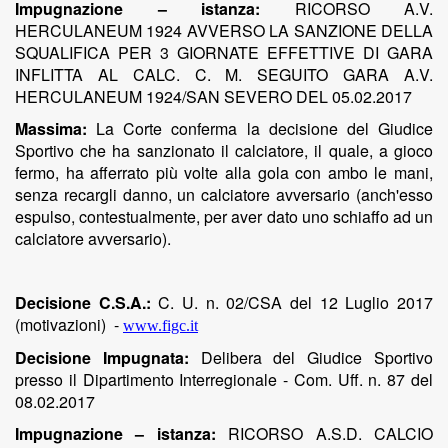
Impugnazione – istanza:
RICORSO A.V.
HERCULANEUM 1924 AVVERSO LA SANZIONE DELLA
SQUALIFICA PER 3 GIORNATE EFFETTIVE DI GARA
INFLITTA AL CALC. C. M. SEGUITO GARA A.V.
HERCULANEUM 1924/SAN SEVERO DEL 05.02.2017
Massima:
La Corte conferma la decisione del Giudice
Sportivo che ha sanzionato il calciatore, il quale, a gioco
fermo, ha afferrato più volte alla gola con ambo le mani,
senza recargli danno, un calciatore avversario (anch'esso
espulso, contestualmente, per aver dato uno schiaffo ad un
calciatore avversario).
Decisione C.S.A.:
C. U. n. 02/CSA del 12 Luglio 2017
(motivazioni)
-
www.figc.it
Decisione Impugnata:
Delibera del Giudice Sportivo
presso il Dipartimento Interregionale - Com. Uff. n. 87 del
08.02.2017
Impugnazione – istanza:
RICORSO A.S.D. CALCIO