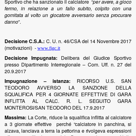
Sportivo che ha sanzionato il calciatore
“
per
avere,
a
gioco
fermo,
in
relazione
a un
fallo
subito,
colpito
con
una
gomitata
al
volto
un
giocatore
avversario
senza
procurare
danno
”.
Decisione C.S.A.:
C. U. n. 46/CSA del 14 Novembre 2017
(motivazioni)
-
www.figc.it
Decisione Impugnata:
Delibera
del
Giudice
Sportivo
presso
Dipartimento
Interregionale
– Com.
Uff.
n. 27
del
20.9.2017
Impugnazione – istanza:
RICORSO
U.S.
SAN
TEODORO
AVVERSO
LA
SANZIONE
DELLA
SQUALIFICA
PER
4
GIORNATE
EFFETTIVE
DI
GARA
INFLITTA
AL
CALC.
R.
L.
SEGUITO
GARA
MONTEROSI/SAN
TEODORO
DEL
17.9.2017
Massima:
La Corte, riduce la squalifica inflitta al calciatore
a 3 giornate effettive
perché
“calciatore
in
panchina,
si
alzava,
lanciava
a
terra
la
pettorina
e
rivolgeva
espressioni