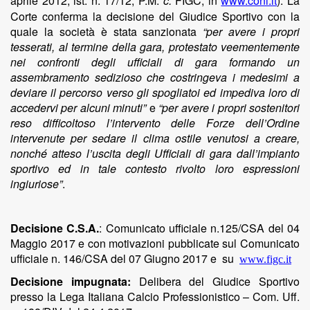
aprile 2012, ist. n. 17/12, P.M.
c.
FIGC, in
www.coni.it
). La
Corte conferma la decisione del Giudice Sportivo con la
quale la società è stata sanzionata
“per avere i propri
tesserati, al termine della gara, protestato veementemente
nei confronti degli ufficiali di gara formando un
assembramento sedizioso che costringeva i medesimi a
deviare il percorso verso gli spogliatoi ed impediva loro di
accedervi per alcuni minuti”
e
“per avere i propri sostenitori
reso difficoltoso l’intervento delle Forze dell’Ordine
intervenute per sedare il clima ostile venutosi a creare,
nonché atteso l’uscita degli Ufficiali di gara dall’impianto
sportivo ed in tale contesto rivolto loro espressioni
ingiuriose”
.
Decisione C.S.A.
: Comunicato ufficiale n.125/CSA del 04
Maggio 2017 e con motivazioni pubblicate sul Comunicato
ufficiale n. 146/CSA del 07 Giugno 2017 e su
www.figc.it
Decisione impugnata:
Delibera del Giudice Sportivo
presso la Lega Italiana Calcio
Professionistico
–
Com.
Uff.