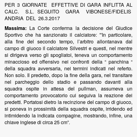
PER 3 GIORNATE EFFETTIVE DI GARA INFLITTA AL
CALC. S.L. SEGUITO GARA VIBONESE/FIDELIS
ANDRIA DEL 26.3.2017
Massima:
La Corte conferma la decisione del Giudice
Sportivo che ha sanzionato il calciatore:
“
In particolare,
alla fine del secondo tempo, l’arbitro allontanava dal
campo di giuoco il calciatore Silvestri e questi, nel mentre
si dirigeva verso gli spogliatoi, teneva un comportamento
minaccioso ed offensivo nei confronti della “ panchina “
della squadra avversaria, nei termini indicati nel referto.
Non solo. Il predetto, dopo la fine della gara, nel transitare
nel parcheggio dello stadio e passando davanti alla
squadra ospite in attesa del pullman, assumeva un
comportamento provocatorio cui seguiva la reazione dei
predetti. Portatosi dietro la recinzione del campo di giuoco,
si poneva in prossimità della squadra ospite, irridendo ed
intimidendo la indicata compagine, mostrando, infine, una
chiave inglese di circa 25 cm”.