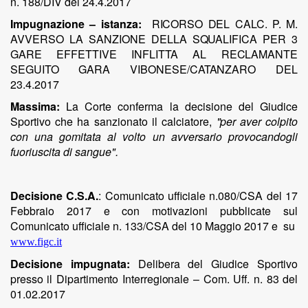
n. 188/DIV del 24.4.2017
Impugnazione – istanza:
RICORSO
DEL
CALC.
P.
M.
AVVERSO LA
SANZIONE
DELLA
SQUALIFICA
PER 3
GARE
EFFETTIVE
INFLITTA
AL
RECLAMANTE
SEGUITO
GARA
VIBONESE/CATANZARO
DEL
23.4.2017
Massima:
La Corte conferma la decisione del Giudice
Sportivo che ha sanzionato il calciatore,
"per
aver
colpito
con
una gomitata al volto un avversario provocandogli
fuoriuscita di sangue".
Decisione C.S.A.
: Comunicato ufficiale n.080/CSA del 17
Febbraio 2017 e con motivazioni pubblicate sul
Comunicato ufficiale n. 133/CSA del 10 Maggio 2017 e su
www.figc.it
Decisione impugnata:
Delibera del Giudice Sportivo
presso
il
Dipartimento
Interregionale
–
Com.
Uff.
n.
83
del
01.02.2017