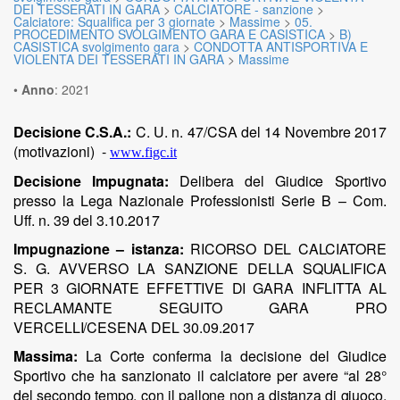
DEI TESSERATI IN GARA
>
CALCIATORE - sanzione
>
Calciatore: Squalifica per 3 giornate
>
Massime
>
05.
PROCEDIMENTO SVOLGIMENTO GARA E CASISTICA
>
B)
CASISTICA svolgimento gara
>
CONDOTTA ANTISPORTIVA E
VIOLENTA DEI TESSERATI IN GARA
>
Massime
•
Anno
:
2021
Decisione C.S.A.:
C. U. n. 47/CSA del 14 Novembre 2017
(motivazioni)
-
www.figc.it
Decisione Impugnata:
Delibera
del
Giudice
Sportivo
presso
la
Lega
Nazionale
Professionisti
Serie
B – Com.
Uff.
n. 39
del
3.10.2017
Impugnazione – istanza:
RICORSO
DEL
CALCIATORE
S.
G.
AVVERSO
LA
SANZIONE
DELLA
SQUALIFICA
PER
3
GIORNATE
EFFETTIVE
DI
GARA
INFLITTA
AL
RECLAMANTE
SEGUITO
GARA
PRO
VERCELLI/CESENA
DEL
30.09.2017
Massima:
La Corte conferma la decisione del Giudice
Sportivo che ha sanzionato il calciatore
per
avere
“al
28°
del
secondo
tempo,
con il
pallone
non a
distanza
di
giuoco,