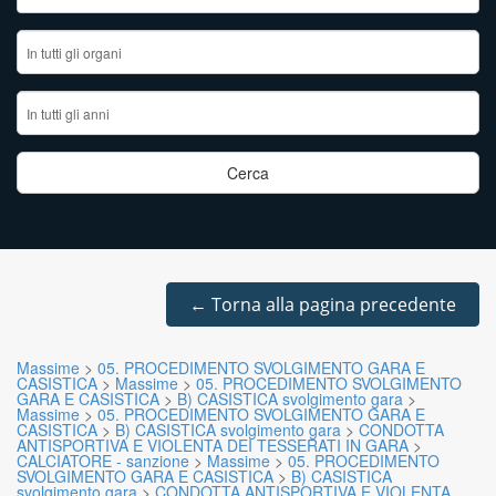
←
Torna alla pagina precedente
Massime
>
05. PROCEDIMENTO SVOLGIMENTO GARA E
CASISTICA
>
Massime
>
05. PROCEDIMENTO SVOLGIMENTO
GARA E CASISTICA
>
B) CASISTICA svolgimento gara
>
Massime
>
05. PROCEDIMENTO SVOLGIMENTO GARA E
CASISTICA
>
B) CASISTICA svolgimento gara
>
CONDOTTA
ANTISPORTIVA E VIOLENTA DEI TESSERATI IN GARA
>
CALCIATORE - sanzione
>
Massime
>
05. PROCEDIMENTO
SVOLGIMENTO GARA E CASISTICA
>
B) CASISTICA
svolgimento gara
>
CONDOTTA ANTISPORTIVA E VIOLENTA