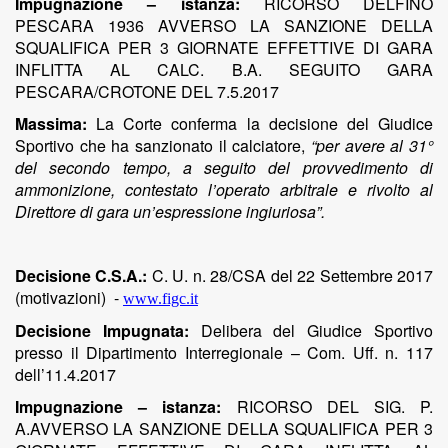
Impugnazione – istanza:
RICORSO DELFINO
PESCARA 1936 AVVERSO LA SANZIONE DELLA
SQUALIFICA PER 3 GIORNATE EFFETTIVE DI GARA
INFLITTA AL CALC. B.A. SEGUITO GARA
PESCARA/CROTONE DEL 7.5.2017
Massima:
La Corte conferma la decisione del Giudice
Sportivo che ha sanzionato il calciatore
,
“per avere al 31°
del secondo tempo, a seguito del provvedimento di
ammonizione, contestato l’operato arbitrale e rivolto al
Direttore di gara un’espressione ingiuriosa”.
Decisione C.S.A.:
C. U. n. 28/CSA del 22 Settembre 2017
(motivazioni)
-
www.figc.it
Decisione Impugnata:
Delibera del Giudice Sportivo
presso il Dipartimento Interregionale – Com. Uff. n. 117
dell’11.4.2017
Impugnazione – istanza:
RICORSO DEL SIG. P.
A.AVVERSO LA SANZIONE DELLA SQUALIFICA PER 3