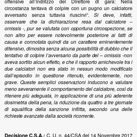
offensive
all’indirizzo
del
Direttore
di
gara:
Nella
circostanza
tentava
di
colpire
con
un
pugno
un
calciatore
avversario
senza
tuttavia
riuscirvi”.
Si
deve,
infatti,
osservare
che
la
dichiarazione
resa
dal
calciatore
–
omissis -,
pur
se
valutata
con
opportuna
circospezione,
se
non
altro
per
essere
notevolmente
posteriore
ai
fatti
di
causa
e
connotata
quindi
da un
carattere
eminentemente
difensivo,
dimostra
senza alcuna
possibilità
di dubbio
che
il
tentativo
di
colpire l’avversario
da
parte
del
– omissis -
non
aveva
sortito
alcun
effetto,
e
che
il
rapporto
amichevole
tra
i
due
calciatori
non
era
stato
in
nessun
modo
modificato
dall’episodio
in
questione
ritenuto,
evidentemente,
non
grave. Queste
semplici
osservazioni
inducono
a
valutare
meno
severamente
il
comportamento
del
calciatore,
così
da
ritenere
più
adeguata,
in
applicazione
di una più
aderente
dosimetria
della
pena,
la
riduzione
da
quattro
a
tre
giornate
di
squalifica
della
sanzione
inflitta,
secondo
una
delle
richieste
avanzate
dalla
società
ricorrente.
Decisione C.S.A.:
C. U. n. 44/CSA del 14 Novembre 2017