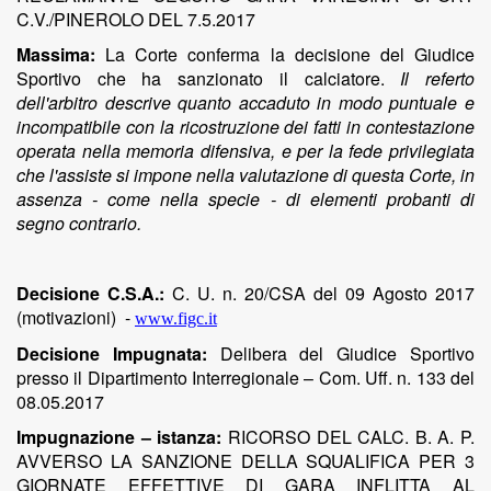
C.V./PINEROLO DEL 7.5.2017
Massima:
La Corte conferma la decisione del Giudice
Sportivo che ha sanzionato il calciatore
.
Il referto
dell'arbitro descrive quanto accaduto in modo puntuale e
incompatibile con la ricostruzione dei fatti in contestazione
operata nella memoria difensiva, e per la fede privilegiata
che l'assiste si impone nella valutazione di questa Corte, in
assenza - come nella specie - di elementi probanti di
segno contrario.
Decisione C.S.A.:
C. U. n. 20/CSA del 09 Agosto 2017
(motivazioni)
-
www.figc.it
Decisione Impugnata:
Delibera del Giudice Sportivo
presso il Dipartimento Interregionale – Com. Uff. n. 133 del
08.05.2017
Impugnazione – istanza:
RICORSO DEL CALC. B. A. P.
AVVERSO LA SANZIONE DELLA SQUALIFICA PER 3
GIORNATE EFFETTIVE DI GARA INFLITTA AL