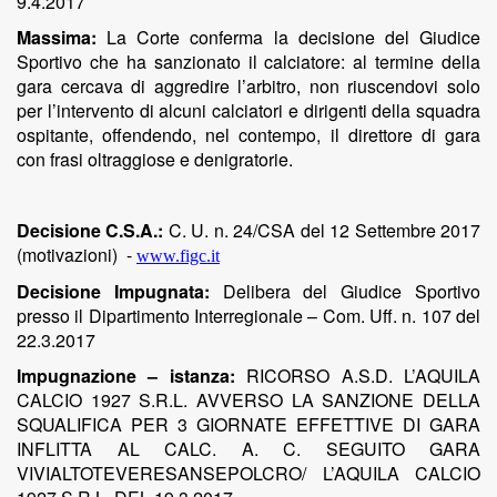
9.4.2017
Massima:
La Corte conferma la decisione del Giudice
Sportivo che ha sanzionato il calciatore:
al termine della
gara cercava di aggredire l’arbitro, non riuscendovi solo
per l’intervento di alcuni calciatori e dirigenti della squadra
ospitante, offendendo, nel contempo, il direttore di gara
con frasi oltraggiose e denigratorie.
Decisione C.S.A.:
C. U. n. 24/CSA del 12 Settembre 2017
(motivazioni)
-
www.figc.it
Decisione Impugnata:
Delibera del Giudice Sportivo
presso il Dipartimento Interregionale – Com. Uff. n. 107 del
22.3.2017
Impugnazione – istanza:
RICORSO A.S.D. L’AQUILA
CALCIO 1927 S.R.L. AVVERSO LA SANZIONE DELLA
SQUALIFICA PER 3 GIORNATE EFFETTIVE DI GARA
INFLITTA AL CALC. A. C. SEGUITO GARA
VIVIALTOTEVERESANSEPOLCRO/ L’AQUILA CALCIO