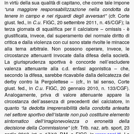
in virtù della sua qualità di capitano, che come tale impone
“una maggiore responsabilizzazione nella condotta da
tenere in campo e nei riguardi degli avversari”
(cfr. Corte
giust. fed., in
C.u
. FIGC, 20 settembre 2011, n. 45/CGF); la
terza giornata di squalifica per il calciatore – omissis - è
giustificata, invece, dal superamento del normale diritto di
critica e dalla violenza con cui sono state rivolte le minacce
alla terna arbitrale. Non possono operare, invece, le
circostanze attenuanti invocate dalla difesa della società.
La giurisprudenza sportiva è concorde nell’escludere
valenza attenuante alla c.d. enfasi agonistica – che,
secondo la difesa, sarebbe ricavabile dalla delicatezza del
derby contro la Pergolettese – (cfr., in tal senso, Corte
giust. fed., in
C.u
. FIGC, 20 gennaio 2010, n. 133/CGF).
Analogamente, priva di valore attenuante appare la
circostanza dell’assenza di precedenti del calciatore, in
quanto
“la dedotta irreprensibilità della condotta anteatta
nel settore sportivo dell’istante non può costituire elemento
sintomatico dell’irragionevolezza o erroneità della
decisione della Commissione”
(cfr. Trib. naz. arb. sport, 23