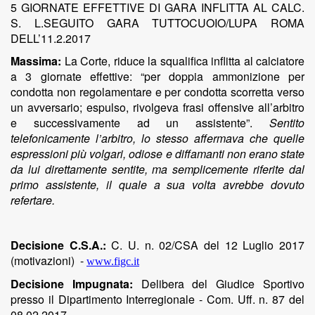
5 GIORNATE EFFETTIVE DI GARA INFLITTA AL CALC.
S. L.SEGUITO GARA TUTTOCUOIO/LUPA ROMA
DELL’11.2.2017
Massima:
La Corte, riduce la squalifica inflitta al calciatore
a 3 giornate effettive: “per doppia ammonizione per
condotta non regolamentare e per condotta scorretta verso
un avversario; espulso, rivolgeva frasi offensive all’arbitro
e successivamente ad un assistente”.
Sentito
telefonicamente l’arbitro, lo stesso affermava che quelle
espressioni più volgari, odiose e diffamanti non erano state
da lui direttamente sentite, ma semplicemente riferite dal
primo assistente, il quale a sua volta avrebbe dovuto
refertare.
Decisione C.S.A.:
C. U. n. 02/CSA del 12 Luglio 2017
(motivazioni)
-
www.figc.it
Decisione Impugnata:
Delibera del Giudice Sportivo
presso il Dipartimento Interregionale - Com. Uff. n. 87 del
08.02.2017