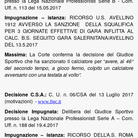
presso la Lega Nazionale Professionisti Serie B - Com.
Uff. n. 113 del 15.05.2017
Impugnazione – istanza:
RICORSO U.S. AVELLINO
1912 AVVERSO LA SANZIONE DELLA SQUALIFICA
PER 3 GIORNATE EFFETTIVE DI GARA INFLITTA AL
CALC. B.S. SEGUITO GARA SALERNITANA/AVELLINO
DEL 13.5.2017
Massima:
La Corte conferma la decisione del Giudice
Sportivo che ha sanzionato il calciatore
per “
avere, al 46°
del secondo tempo, a gioco fermo, colpito un calciatore
avversario con una testata al volto”.
Decisione C.S.A.:
C. U. n. 06/CSA del 13 Luglio 2017
(motivazioni)
-
www.figc.it
Decisione Impugnata:
Delibera del Giudice Sportivo
presso la Lega Nazionale Professionisti Serie A – Com.
Uff. n. 188 del 19.4.2017
Impugnazione – istanza:
RICORSO DELL’A.S. ROMA