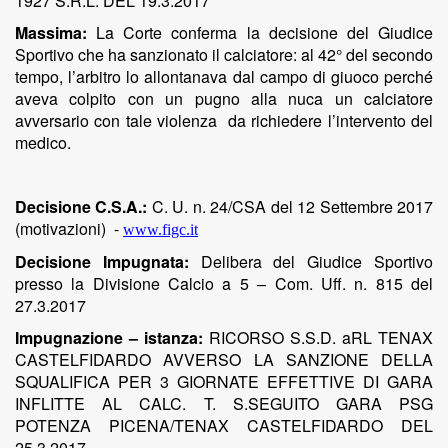
1927 S.R.L. DEL 19.3.2017
Massima:
La Corte conferma la decisione del Giudice
Sportivo che ha sanzionato il calciatore:
al 42° del secondo
tempo, l’arbitro lo allontanava dal campo di giuoco perché
aveva colpito con un pugno alla nuca un calciatore
avversario con tale violenza da richiedere l’intervento del
medico.
Decisione C.S.A.:
C. U. n. 24/CSA del 12 Settembre 2017
(motivazioni)
-
www.figc.it
Decisione Impugnata:
Delibera del Giudice Sportivo
presso la Divisione Calcio a 5 – Com. Uff. n. 815 del
27.3.2017
Impugnazione – istanza:
RICORSO S.S.D. aRL TENAX
CASTELFIDARDO AVVERSO LA SANZIONE DELLA
SQUALIFICA PER 3 GIORNATE EFFETTIVE DI GARA
INFLITTE AL CALC. T. S.SEGUITO GARA PSG
POTENZA PICENA/TENAX CASTELFIDARDO DEL
25.3.2017