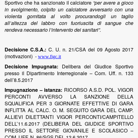
Sportivo che ha sanzionato il calciatore
“per avere a gioco
in svolgimento, colpito un calciatore avversario con una
violenta gomitata al volto procurandogli un taglio
all’altezza del labbro con fuoriuscita di sangue che
rendeva necessario l’intervento dei sanitari”.
Decisione C.S.A.:
C. U. n. 21/CSA del 09 Agosto 2017
(motivazioni)
-
www.figc.it
Decisione Impugnata:
Delibera del Giudice Sportivo
presso il Dipartimento Interregionale – Com. Uff. n. 133
dell’8.5.2017
Impugnazione – istanza:
RICORSO A.S.D. POL. VIGOR
PERCONTI AVVERSO LA SANZIONE DELLA
SQUALIFICA PER 3 GIORNATE EFFETTIVE DI GARA
INFLITTA AL CALC. O. M. SEGUITO GARA DEL CAMP.
ALLIEVI DILETTANTI VIGOR PERCONTI/CAMPITELLO
DELL’11.6.2017 (DELIBERA DEL GIUDICE SPORTIVO
PRESSO IL SETTORE GIOVANILE E SCOLASICO –
COM. UFF. N. 86/SGS DEL 12.6.2017