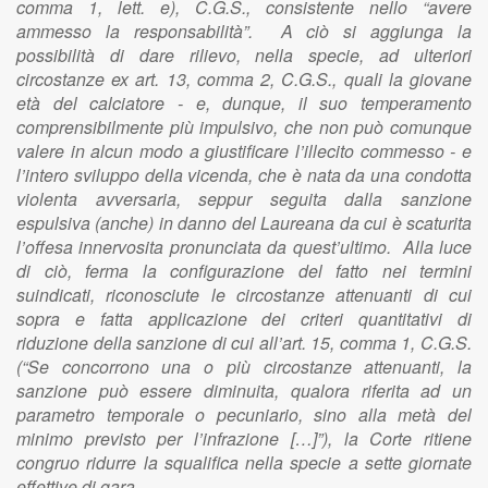
comma 1, lett. e), C.G.S., consistente nello “avere
ammesso la responsabilità”. A ciò si aggiunga la
possibilità di dare rilievo, nella specie, ad ulteriori
circostanze ex art. 13, comma 2, C.G.S., quali la giovane
età del calciatore - e, dunque, il suo temperamento
comprensibilmente più impulsivo, che non può comunque
valere in alcun modo a giustificare l’illecito commesso - e
l’intero sviluppo della vicenda, che è nata da una condotta
violenta avversaria, seppur seguita dalla sanzione
espulsiva (anche) in danno del Laureana da cui è scaturita
l’offesa innervosita pronunciata da quest’ultimo. Alla luce
di ciò, ferma la configurazione del fatto nei termini
suindicati, riconosciute le circostanze attenuanti di cui
sopra e fatta applicazione dei criteri quantitativi di
riduzione della sanzione di cui all’art. 15, comma 1, C.G.S.
(“Se concorrono una o più circostanze attenuanti, la
sanzione può essere diminuita, qualora riferita ad un
parametro temporale o pecuniario, sino alla metà del
minimo previsto per l’infrazione […]”), la Corte ritiene
congruo ridurre la squalifica nella specie a sette giornate
effettive di gara.