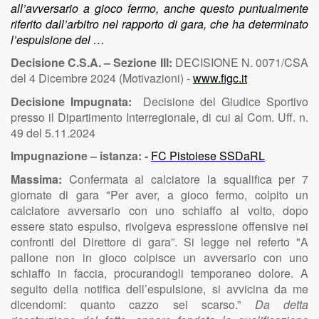
all’avversario a gioco fermo, anche questo puntualmente
riferito dall’arbitro nel rapporto di gara, che ha determinato
l’espulsione del …
Decisione C.S.A. – Sezione III:
DECISIONE N. 0071/CSA
del 4 Dicembre 2024 (Motivazioni) -
www.figc.it
Decisione Impugnata:
Decisione del Giudice Sportivo
presso il Dipartimento Interregionale, di cui al Com. Uff. n.
49 del 5.11.2024
Impugnazione – istanza: -
FC Pistoiese SSDaRL
Massima:
Confermata al calciatore la squalifica per 7
giornate di gara
"Per aver, a gioco fermo, colpito un
calciatore avversario con uno schiaffo al volto, dopo
essere stato espulso, rivolgeva espressione offensive nei
confronti del Direttore di gara”. Si legge nel referto "A
pallone non in gioco colpisce un avversario con uno
schiaffo in faccia, procurandogli temporaneo dolore. A
seguito della notifica dell’espulsione, si avvicina da me
dicendomi: quanto cazzo sei scarso.”
Da detta