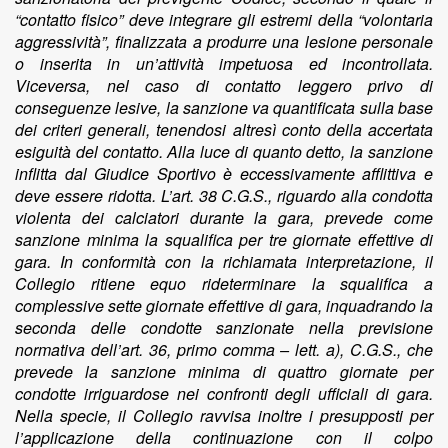
“contatto fisico” deve integrare gli estremi della “volontaria
aggressività”, finalizzata a produrre una lesione personale
o inserita in un’attività impetuosa ed incontrollata.
Viceversa, nel caso di contatto leggero privo di
conseguenze lesive, la sanzione va quantificata sulla base
dei criteri generali, tenendosi altresì conto della accertata
esiguità del contatto. Alla luce di quanto detto, la sanzione
inflitta dal Giudice Sportivo è eccessivamente afflittiva e
deve essere ridotta. L’art. 38 C.G.S., riguardo alla condotta
violenta dei calciatori durante la gara, prevede come
sanzione minima la squalifica per tre giornate effettive di
gara. In conformità con la richiamata interpretazione, il
Collegio ritiene equo rideterminare la squalifica a
complessive sette giornate effettive di gara, inquadrando la
seconda delle condotte sanzionate nella previsione
normativa dell’art. 36, primo comma – lett. a), C.G.S., che
prevede la sanzione minima di quattro giornate per
condotte irriguardose nei confronti degli ufficiali di gara.
Nella specie, il Collegio ravvisa inoltre i presupposti per
l’applicazione della continuazione con il colpo