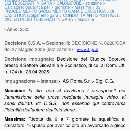
DEI TESSERATI IN GARA
>
CALCIATORE - sanzione
>
Calciatore: Squalifica per 7 giornate
>
Massime
>
05.
PROCEDIMENTO SVOLGIMENTO GARA E CASISTICA
>
B)
CASISTICA svolgimento gara
>
CONDOTTA ANTISPORTIVA E
VIOLENTA DEI TESSERATI IN GARA
>
Massime
•
Anno
:
2025
Decisione C.S.A. – Sezione III:
DECISIONE N. 0228/CSA
del 27 Maggio 2025 (Motivazioni) -
www.figc.it
Decisione Impugnata:
Decisione del Giudice Sportivo
presso il Settore Giovanile e Scolastico, di cui al Com. Uff.
n. 124 del 28.04.2025
Impugnazione – istanza
: -
AS Roma S.r.l.- Sig. G.G.
Massima:
In rito, non si ravvisano i presupposti per
l’ammissione della prova mediante immagini video, ai
sensi dell’art. 61 C.G.S., non essendo qui controversa
l’identità dell’autore dell’infrazione.
Massima:
Ridotta da 9 a 7 giornate la squalifica al
calciatore: “Espulso per aver colpito un avversario a gioco