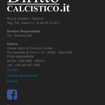
Rivista Giuridico - Sportiva
Reg. Trib. Salerno n. 18 del 05.10.2011
Direttore Responsabile
:
Avv. Gaetano Aita
Editore
:
Canale calcio di Vincenza Canale
Via Leonardo da Vinci n. 27 - 84025 - Eboli (SA)
P.IVA 04620490658
tel./fax +(39) 0828 - 333512
cell. (+39) 328 637 3486
Contatti
Richiedi abbonamento
Privacy