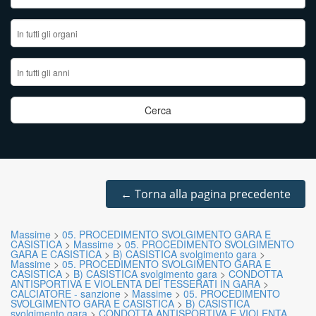
←
Torna alla pagina precedente
Massime
>
05. PROCEDIMENTO SVOLGIMENTO GARA E
CASISTICA
>
Massime
>
05. PROCEDIMENTO SVOLGIMENTO
GARA E CASISTICA
>
B) CASISTICA svolgimento gara
>
Massime
>
05. PROCEDIMENTO SVOLGIMENTO GARA E
CASISTICA
>
B) CASISTICA svolgimento gara
>
CONDOTTA
ANTISPORTIVA E VIOLENTA DEI TESSERATI IN GARA
>
CALCIATORE - sanzione
>
Massime
>
05. PROCEDIMENTO
SVOLGIMENTO GARA E CASISTICA
>
B) CASISTICA
svolgimento gara
>
CONDOTTA ANTISPORTIVA E VIOLENTA