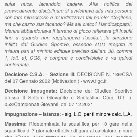
sulla nuca, facendolo cadere. Alla notifica del
provvedimento disciplinare si avvicinava alla mia persona
con fare minaccioso e mi indirizzava tali parole: 'Coglione,
ma che cazzo stai facendo? Ma sei cieco? Handicappato!'.
Mentre abbandonava il terreno di gioco reiterava gli insulti
fino a quando non raggiungeva l'uscita.”
…
la sanzione
inflitta dal Giudice Sportivo, essendo stata irrogata in
misura pari al minimo edittale previsto dall’art. 36, comma
1, lett. a), CGS, è congrua e condivisibile e va quindi
confermata.
Decisione C.S.A. – Sezione III:
DECISIONE N. 136/CSA
del 07 Gennaio 2022 (Motivazioni) - www.figc.it
Decisione Impugnata:
Decisione del Giudice Sportivo
presso il Settore Giovanile e Scolastico Com. Uff. n.
058/Campionati Giovanili del 07.12.2021
Impugnazione – istanza:
-
sig. L.G. per il minore calc. L.A.
Massima:
Rideterminata la squalifica per 10 gare nella
squalifica di 7 giornate effettive di gara al calciatore minore