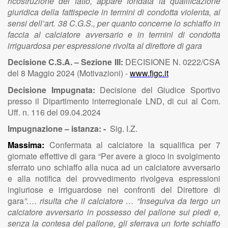
ricostruzione del fatto, appare fondata la qualificazione
giuridica della fattispecie in termini di condotta violenta, ai
sensi dell’art. 38 C.G.S., per quanto concerne lo schiaffo in
faccia al calciatore avversario e in termini di condotta
irriguardosa per espressione rivolta al direttore di gara
Decisione C.S.A. – Sezione III:
DECISIONE N. 0222/CSA
del 8 Maggio 2024 (Motivazioni) -
www.figc.it
Decisione Impugnata:
Decisione del Giudice Sportivo
presso il Dipartimento interregionale LND, di cui al Com.
Uff. n. 116 del 09.04.2024
Impugnazione – istanza: -
Sig. I.Z.
Massima:
Confermata al calciatore la squalifica per 7
giornate effettive di gara “Per avere a gioco in svolgimento
sferrato uno schiaffo alla nuca ad un calciatore avversario
e alla notifica del provvedimento rivolgeva espressioni
ingiuriose e irriguardose nei confronti del Direttore di
gara
”…. risulta che il calciatore … “Inseguiva da tergo un
calciatore avversario in possesso del pallone sui piedi e,
senza la contesa del pallone, gli sferrava un forte schiaffo