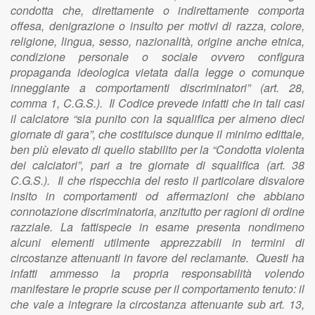
condotta che, direttamente o indirettamente comporta
offesa, denigrazione o insulto per motivi di razza, colore,
religione, lingua, sesso, nazionalità, origine anche etnica,
condizione personale o sociale ovvero configura
propaganda ideologica vietata dalla legge o comunque
inneggiante a comportamenti discriminatori” (art. 28,
comma 1, C.G.S.). Il Codice prevede infatti che in tali casi
il calciatore “sia punito con la squalifica per almeno dieci
giornate di gara”, che costituisce dunque il minimo edittale,
ben più elevato di quello stabilito per la “Condotta violenta
dei calciatori”, pari a tre giornate di squalifica (art. 38
C.G.S.). Il che rispecchia del resto il particolare disvalore
insito in comportamenti od affermazioni che abbiano
connotazione discriminatoria, anzitutto per ragioni di ordine
razziale. La fattispecie in esame presenta nondimeno
alcuni elementi utilmente apprezzabili in termini di
circostanze attenuanti in favore del reclamante. Questi ha
infatti ammesso la propria responsabilità volendo
manifestare le proprie scuse per il comportamento tenuto: il
che vale a integrare la circostanza attenuante sub art. 13,