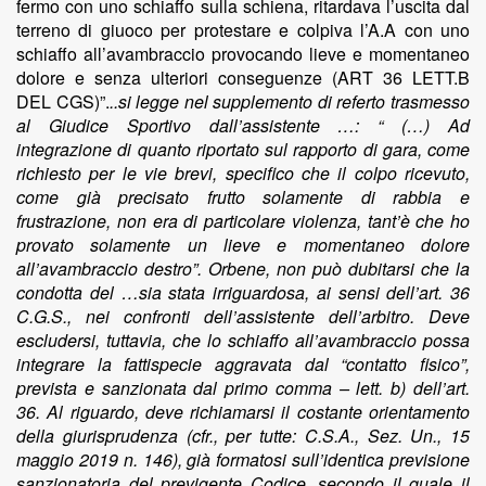
fermo con uno schiaffo sulla schiena, ritardava l’uscita dal
terreno di giuoco per protestare e colpiva l’A.A con uno
schiaffo all’avambraccio provocando lieve e momentaneo
dolore e senza ulteriori conseguenze (ART 36 LETT.B
DEL CGS)”.
..si legge nel supplemento di referto trasmesso
al Giudice Sportivo dall’assistente …: “ (…) Ad
integrazione di quanto riportato sul rapporto di gara, come
richiesto per le vie brevi, specifico che il colpo ricevuto,
come già precisato frutto solamente di rabbia e
frustrazione, non era di particolare violenza, tant’è che ho
provato solamente un lieve e momentaneo dolore
all’avambraccio destro”. Orbene, non può dubitarsi che la
condotta del …sia stata irriguardosa, ai sensi dell’art. 36
C.G.S., nei confronti dell’assistente dell’arbitro. Deve
escludersi, tuttavia, che lo schiaffo all’avambraccio possa
integrare la fattispecie aggravata dal “contatto fisico”,
prevista e sanzionata dal primo comma – lett. b) dell’art.
36. Al riguardo, deve richiamarsi il costante orientamento
della giurisprudenza (cfr., per tutte: C.S.A., Sez. Un., 15
maggio 2019 n. 146), già formatosi sull’identica previsione
sanzionatoria del previgente Codice, secondo il quale il