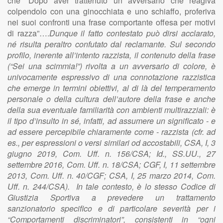
che “Dopo aver trattenuto un avversario che reagiva
colpendolo con una ginocchiata e uno schiaffo, proferiva
nei suoi confronti una frase comportante offesa per motivi
di razza”….
Dunque il fatto contestato può dirsi acclarato,
né risulta peraltro confutato dal reclamante. Sul secondo
profilo, inerente all’intento razzista, il contenuto della frase
(“Sei una scimmia!”) rivolta a un avversario di colore, è
univocamente espressivo di una connotazione razzistica
che emerge in termini obiettivi, al di là del temperamento
personale o della cultura dell’autore della frase e anche
della sua eventuale familiarità con ambienti multirazziali: è
il tipo d’insulto in sé, infatti, ad assumere un significato - e
ad essere percepibile chiaramente come - razzista (cfr. ad
es., per espressioni o versi similari od accostabili, CSA, I, 3
giugno 2019, Com. Uff. n. 156/CSA; Id., SS.UU., 27
settembre 2016, Com. Uff. n. 18/CSA; CGF, I, 11 settembre
2013, Com. Uff. n. 40/CGF; CSA, I, 25 marzo 2014, Com.
Uff. n. 244/CSA). In tale contesto, è lo stesso Codice di
Giustizia Sportiva a prevedere un trattamento
sanzionatorio specifico e di particolare severità per i
“Comportamenti discriminatori”, consistenti in “ogni