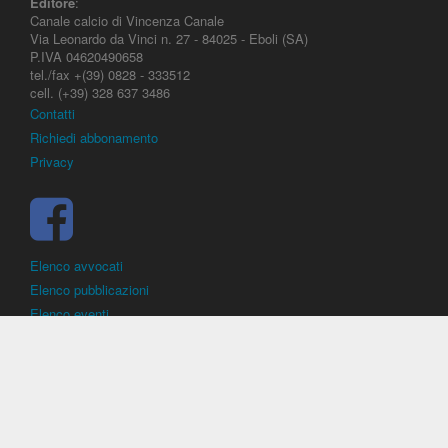
Editore
:
Canale calcio di Vincenza Canale
Via Leonardo da Vinci n. 27 - 84025 - Eboli (SA)
P.IVA 04620490658
tel./fax +(39) 0828 - 333512
cell. (+39) 328 637 3486
Contatti
Richiedi abbonamento
Privacy
Elenco avvocati
Elenco pubblicazioni
Elenco eventi
DirittoCalcistico.it
è il portale giuridico - normativo di riferimento per il
diritto sportivo. E' diretto alla società, al calciatore, all'agente
(procuratore), all'allenatore e contiene norme, regolamenti, decisioni,
sentenze e una banca dati di giurisprudenza di giustizia sportiva.