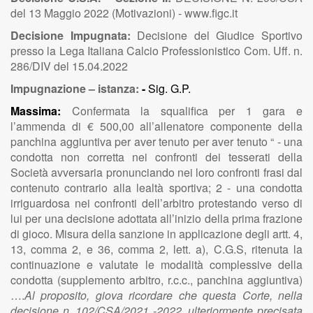
del 13 Maggio 2022 (Motivazioni) - www.figc.it
Decisione Impugnata:
Decisione del Giudice Sportivo
presso la Lega Italiana Calcio Professionistico Com. Uff. n.
286/DIV del 15.04.2022
Impugnazione – istanza:
-
Sig. G.P.
Massima:
Confermata la squalifica per 1 gara e
l’ammenda di € 500,00 all’allenatore componente della
panchina aggiuntiva per aver tenuto per aver tenuto “ - una
condotta non corretta nei confronti dei tesserati della
Società avversaria pronunciando nei loro confronti frasi dal
contenuto contrario alla lealtà sportiva; 2 - una condotta
irriguardosa nei confronti dell’arbitro protestando verso di
lui per una decisione adottata all’inizio della prima frazione
di gioco. Misura della sanzione in applicazione degli artt. 4,
13, comma 2, e 36, comma 2, lett. a), C.G.S, ritenuta la
continuazione e valutate le modalità complessive della
condotta (supplemento arbitro, r.c.c., panchina aggiuntiva)
….
Al proposito, giova ricordare che questa Corte, nella
decisione n. 102/CSA/2021 -2022, ulteriormente precisata