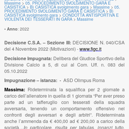
Massime
>
05. PROCEDIMENTO SVOLGIMENTO GARA E
CASISTICA
>
B) CASISTICA svolgimento gara
>
Massime
>
05.
PROCEDIMENTO SVOLGIMENTO GARA E CASISTICA
>
B)
CASISTICA svolgimento gara
>
CONDOTTA ANTISPORTIVA E
VIOLENTA DEI TESSERATI IN GARA
>
Massime
•
Anno
:
2022
Decisione C.S.A. – Sezione III:
DECISIONE N. 040/CSA
del 4 Novembre 2022 (Motivazioni) -
www.figc.it
Decisione Impugnata:
Delibera del Giudice Sportivo della
Divisione Calcio a 5, di cui al Com. Uff. n. 083 del
05.10.2022
Impugnazione – istanza:
-
ASD Olimpus Roma
Massima:
Rideterminata la squalifica per 2 giornate a
carico dell’allenatore in quella di 1 giornata “Per aver preso
parte ad un tafferuglio con tesserati della squadra
avversaria, tenendo un comportamento offensivo nei
confronti degli avversari e degli arbitri”. Rideterminata
anche l’ammenda da € 400,00 ad € 200,00 a carico della
società…
In particolare, risulta per tabulas, innanzi tutto,