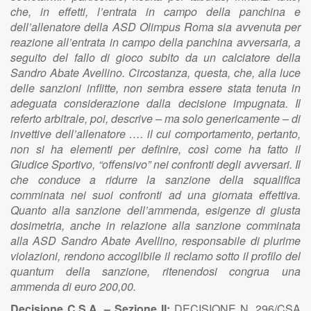
che, in effetti, l’entrata in campo della panchina e
dell’allenatore della ASD Olimpus Roma sia avvenuta per
reazione all’entrata in campo della panchina avversaria, a
seguito del fallo di gioco subito da un calciatore della
Sandro Abate Avellino. Circostanza, questa, che, alla luce
delle sanzioni inflitte, non sembra essere stata tenuta in
adeguata considerazione dalla decisione impugnata. Il
referto arbitrale, poi, descrive – ma solo genericamente – di
invettive dell’allenatore …. il cui comportamento, pertanto,
non si ha elementi per definire, così come ha fatto il
Giudice Sportivo, “offensivo” nei confronti degli avversari. Il
che conduce a ridurre la sanzione della squalifica
comminata nei suoi confronti ad una giornata effettiva.
Quanto alla sanzione dell’ammenda, esigenze di giusta
dosimetria, anche in relazione alla sanzione comminata
alla ASD Sandro Abate Avellino, responsabile di plurime
violazioni, rendono accoglibile il reclamo sotto il profilo del
quantum della sanzione, ritenendosi congrua una
ammenda di euro 200,00.
Decisione C.S.A. – Sezione II:
DECISIONE N. 296/CSA