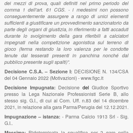
dei mezzi di prova, quali definiti nel primo periodo del
comma 1 dell'art. 61 CGS. - i medesimi non possono
conseguentemente assurgere a rango di unici elementi
sufficienti a giustificare un provvedimento sanzionatorio da
parte degli organi di giustizia, in riferimento a fatti accaduti
durante lo svolgimento della gara riferibili a calciatori
impegnati nella competizione agonistica sul terreno di
gioco (ferma restando la loro valenza per le condotte
tenute dai tesserati presenti in panchina nonché dal
pubblico presente sugli spalti)”.
Decisione C.S.A. – Sezione I:
DECISIONE N. 134/CSA
del 04 Gennaio 2022 (Motivazioni) - www.figc.it
Decisione Impugnata:
Decisione
del
Giudice Sportivo
presso la Lega Nazionale Professionisti Serie B, allo
stesso sig. G.I., di cui al Com. Uff. n.83 del 14 dicembre
2021, in relazione alla gara Parma/Perugia del 12.12.2021.
Impugnazione – istanza:
- Parma Calcio 1913 Srl - Sig.
G.I..
Massima:
Rideterminata la squalifica per 2 gare nella