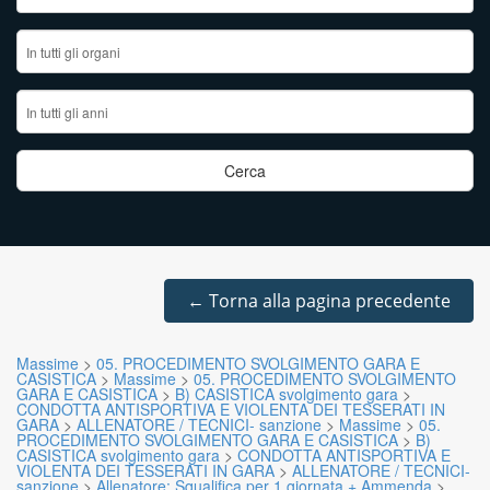
←
Torna alla pagina precedente
Massime
>
05. PROCEDIMENTO SVOLGIMENTO GARA E
CASISTICA
>
Massime
>
05. PROCEDIMENTO SVOLGIMENTO
GARA E CASISTICA
>
B) CASISTICA svolgimento gara
>
CONDOTTA ANTISPORTIVA E VIOLENTA DEI TESSERATI IN
GARA
>
ALLENATORE / TECNICI- sanzione
>
Massime
>
05.
PROCEDIMENTO SVOLGIMENTO GARA E CASISTICA
>
B)
CASISTICA svolgimento gara
>
CONDOTTA ANTISPORTIVA E
VIOLENTA DEI TESSERATI IN GARA
>
ALLENATORE / TECNICI-
sanzione
>
Allenatore: Squalifica per 1 giornata + Ammenda
>