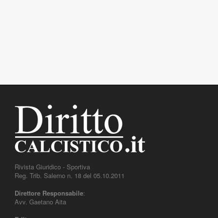
Rivista Giuridico - Sportiva
Reg. Trib. Salerno n. 18 del 05.10.2011
Direttore Responsabile
:
Avv. Gaetano Aita