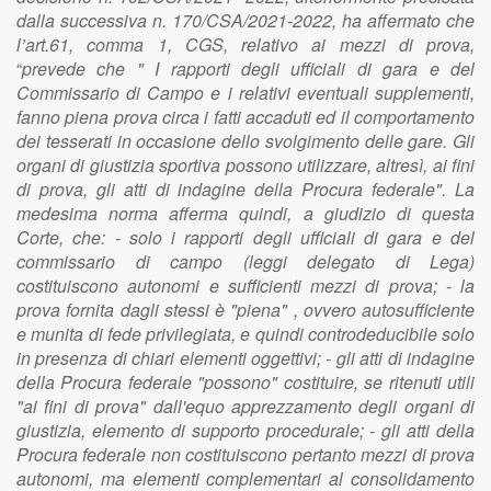
dalla successiva n. 170/CSA/2021-2022, ha affermato che
l’art.61, comma 1, CGS, relativo ai mezzi di prova,
“
prevede che " I rapporti degli ufficiali di gara e del
Commissario di Campo e i relativi eventuali supplementi,
fanno piena prova circa i fatti accaduti ed il comportamento
dei tesserati in occasione dello svolgimento delle gare. Gli
organi di giustizia sportiva possono utilizzare, altresì, ai fini
di prova, gli atti di indagine della Procura federale". La
medesima norma afferma quindi, a giudizio di questa
Corte, che: - solo i rapporti degli ufficiali di gara e del
commissario di campo (leggi delegato di Lega)
costituiscono autonomi e sufficienti mezzi di prova; - la
prova fornita dagli stessi è "piena" , ovvero autosufficiente
e munita di fede privilegiata, e quindi controdeducibile solo
in presenza di chiari elementi oggettivi; - gli atti di indagine
della Procura federale "possono" costituire, se ritenuti utili
"ai fini di prova" dall'equo apprezzamento degli organi di
giustizia, elemento di supporto procedurale; - gli atti della
Procura federale non costituiscono pertanto mezzi di prova
autonomi, ma elementi complementari al consolidamento