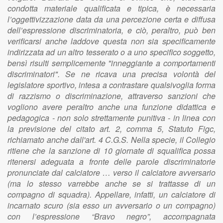
condotta materiale qualificata e tipica, è necessaria
l’oggettivizzazione data da una percezione certa e diffusa
dell’espressione discriminatoria, e ciò, peraltro, può ben
verificarsi anche laddove questa non sia specificamente
indirizzata ad un altro tesserato o a uno specifico soggetto,
bensì risulti semplicemente "inneggiante a comportamenti
discriminatori". Se ne ricava una precisa volontà del
legislatore sportivo, intesa a contrastare qualsivoglia forma
di razzismo o discriminazione, attraverso sanzioni che
vogliono avere peraltro anche una funzione didattica e
pedagogica - non solo strettamente punitiva - in linea con
la previsione del citato art. 2, comma 5, Statuto Figc,
richiamato anche dall'art. 4 C.G.S. Nella specie, il Collegio
ritiene che la sanzione di 10 giornate di squalifica possa
ritenersi adeguata a fronte delle parole discriminatorie
pronunciate dal calciatore … verso il calciatore avversario
(ma lo stesso varrebbe anche se si trattasse di un
compagno di squadra). Appellare, infatti, un calciatore di
incarnato scuro (sia esso un avversario o un compagno)
con l’espressione “Bravo negro”, accompagnata