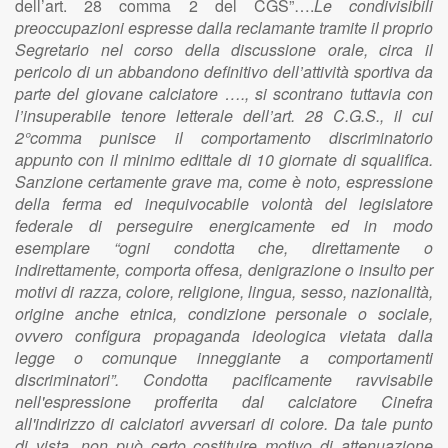
dell’art. 28 comma 2 del CGS”….
Le condivisibili
preoccupazioni espresse dalla reclamante tramite il proprio
Segretario nel corso della discussione orale, circa il
pericolo di un abbandono definitivo dell’attività sportiva da
parte del giovane calciatore …., si scontrano tuttavia con
l’insuperabile tenore letterale dell’art. 28 C.G.S., il cui
2°comma punisce il comportamento discriminatorio
appunto con il minimo edittale di 10 giornate di squalifica.
Sanzione certamente grave ma, come è noto, espressione
della ferma ed inequivocabile volontà del legislatore
federale di perseguire energicamente ed in modo
esemplare “ogni condotta che, direttamente o
indirettamente, comporta offesa, denigrazione o insulto per
motivi di razza, colore, religione, lingua, sesso, nazionalità,
origine anche etnica, condizione personale o sociale,
ovvero configura propaganda ideologica vietata dalla
legge o comunque inneggiante a comportamenti
discriminatori”. Condotta pacificamente ravvisabile
nell'espressione profferita dal calciatore Cinefra
all'indirizzo di calciatori avversari di colore. Da tale punto
di vista, non può certo costituire motivo di attenuazione