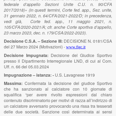
federale d’appello Sezioni Unite C.U. n. 90/CFA
2017/2018)» (in questi termini, Corte fed. app., Sez. unite,
31 gennaio 2022, n. 64/CFA/2021-2022/D; in precedenza,
vedi già, Corte fed. app., 11 maggio 2021, n.
105/CFA/2020-2021/A; cfr. anche Corte sportiva d’appello,
23 marzo 2023, dec. n. 179/CSA/2022-2023).
Decisione C.S.A. – Sezione III:
DECISIONE N. 0181/CSA
del 27 Marzo 2024 (Motivazioni) -
www.figc.it
Decisione Impugnata:
Decisione del Giudice Sportivo
presso il Dipartimento Interregionale LND, di cui al Com.
Uff. n. 66 del 05.03.2024
Impugnazione – istanza: -
U.S. Lavagnese 1919
Massima:
Confermata la decisione del giudice Sportivo
che ha sanzionato al calciatore con 10 giornate di
squalifica “per avere rivolto espressioni dal chiaro
contenuto discriminatorio per motivi di razza all’indirizzo di
un calciatore avversario provocando una rissa tra tesserati
delle due società. Sanzione così determinata ai sensi