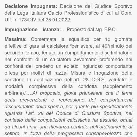
Decisione Impugnata:
Decisione del Giudice Sportivo
della Lega Italiana Calcio Professionistico di cui al Com.
Uff. n. 173/DIV del 25.01.2022;
Impugnazione – istanza:
-
Proposto dal sig. F.P.C.
Massima:
Confermata la squalifica per 10 giornate
effettive di gara al calciatore “per avere, al 46°minuto del
secondo tempo, tenuto un comportamento discriminatorio
nei confronti di un calciatore avversario proferendo nei
confronti del predetto un epiteto ingiurioso comportante
offesa per motivi di razza. Misura e irrogazione della
sanzione in applicazione dell'art. 28 C.G.S. valutate le
modalità complessive della condotta (supplemento
arbitrale).”….
Al proposito, giova premettere che il tema
della prevenzione e repressione dei comportamenti
discriminatori nello sport e, per quanto più specificamente
riguarda l’art. 28 del Codice di Giustizia Sportiva, nel
contesto delle competizioni calcistiche ha assunto, ormai
da alcuni anni, una rilevanza centrale nell’ordinamento di
settore, in forza della progressiva consapevolezza che