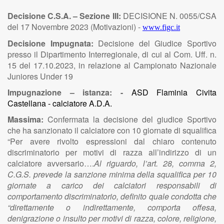
Decisione C.S.A. – Sezione III:
DECISIONE N. 0055/CSA
del 17 Novembre 2023 (Motivazioni) -
www.figc.it
Decisione Impugnata:
Decisione del Giudice Sportivo
presso il Dipartimento Interregionale, di cui al Com. Uff. n.
15 del 17.10.2023, in relazione al Campionato Nazionale
Juniores Under 19
Impugnazione – istanza: -
ASD Flaminia Civita
Castellana - calciatore A.D.A.
Massima:
Confermata la decisione del giudice Sportivo
che ha sanzionato il calciatore con 10 giornate di squalifica
“Per avere rivolto espressioni dal chiaro contenuto
discriminatorio per motivi di razza all’indirizzo di un
calciatore avversario….
Al riguardo, l’art. 28, comma 2,
C.G.S. prevede la sanzione minima della squalifica per 10
giornate a carico dei calciatori responsabili di
comportamento discriminatorio, definito quale condotta che
“direttamente o indirettamente, comporta offesa,
denigrazione o insulto per motivi di razza, colore, religione,