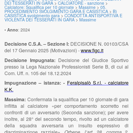
DEI TESSERATI IN GARA
>
CALCIATORE - sanzione
>
Calciatore: Squalifica per 10 giornate
>
Massime
>
05.
PROCEDIMENTO SVOLGIMENTO GARA E CASISTICA
>
B)
CASISTICA svolgimento gara
>
CONDOTTA ANTISPORTIVA E
VIOLENTA DEI TESSERATI IN GARA
>
Massime
•
Anno
:
2024
Decisione C.S.A. – Sezione I:
DECISIONE N. 00103/CSA
del 17 Gennaio 2025 (Motivazioni) -
www.figc.it
Decisione Impugnata:
Decisione del Giudice Sportivo
presso la Lega Nazionale Professionisti Serie B, di cui al
Com. Uff. n. 105 del 18.12.2024
Impugnazione – istanza: -
Feralpisalò S.r.l. - calciatore
K.K.
Massima:
Confermata la squalifica per 10 giornate di gara
inflitta al calciatore «per comportamento scorretto nei
confronti di un avversario (Seconda sanzione); per avere
inoltre, al 28° del secondo tempo, rivolto ad un calciatore
della squadra avversaria un insulto espressivo di
discriminazione razziale».
Orbene, l’art. 28, comma 2,