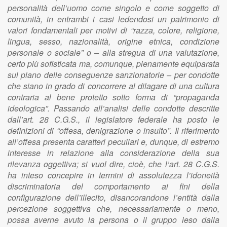
personalità dell’uomo come singolo e come soggetto di
comunità, in entrambi i casi ledendosi un patrimonio di
valori fondamentali per motivi di “razza, colore, religione,
lingua, sesso, nazionalità, origine etnica, condizione
personale o sociale” o – alla stregua di una valutazione,
certo più sofisticata ma, comunque, pienamente equiparata
sul piano delle conseguenze sanzionatorie – per condotte
che siano in grado di concorrere al dilagare di una cultura
contraria al bene protetto sotto forma di “propaganda
ideologica”. Passando all’analisi delle condotte descritte
dall’art. 28 C.G.S., il legislatore federale ha posto le
definizioni di “offesa, denigrazione o insulto”. Il riferimento
all’offesa presenta caratteri peculiari e, dunque, di estremo
interesse in relazione alla considerazione della sua
rilevanza oggettiva; si vuol dire, cioè, che l’art. 28 C.G.S.
ha inteso concepire in termini di assolutezza l’idoneità
discriminatoria del comportamento ai fini della
configurazione dell’illecito, disancorandone l’entità dalla
percezione soggettiva che, necessariamente o meno,
possa averne avuto la persona o il gruppo leso dalla