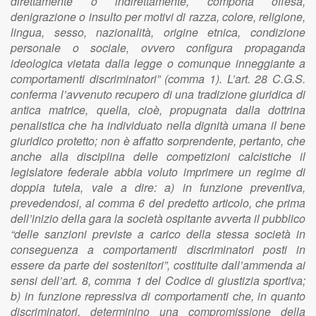
direttamente o indirettamente, comporta offesa,
denigrazione o insulto per motivi di razza, colore, religione,
lingua, sesso, nazionalità, origine etnica, condizione
personale o sociale, ovvero configura propaganda
ideologica vietata dalla legge o comunque inneggiante a
comportamenti discriminatori” (comma 1). L’art. 28 C.G.S.
conferma l’avvenuto recupero di una tradizione giuridica di
antica matrice, quella, cioè, propugnata dalla dottrina
penalistica che ha individuato nella dignità umana il bene
giuridico protetto; non è affatto sorprendente, pertanto, che
anche alla disciplina delle competizioni calcistiche il
legislatore federale abbia voluto imprimere un regime di
doppia tutela, vale a dire: a) in funzione preventiva,
prevedendosi, al comma 6 del predetto articolo, che prima
dell’inizio della gara la società ospitante avverta il pubblico
“delle sanzioni previste a carico della stessa società in
conseguenza a comportamenti discriminatori posti in
essere da parte dei sostenitori”, costituite dall’ammenda ai
sensi dell’art. 8, comma 1 del Codice di giustizia sportiva;
b) in funzione repressiva di comportamenti che, in quanto
discriminatori, determinino una compromissione della