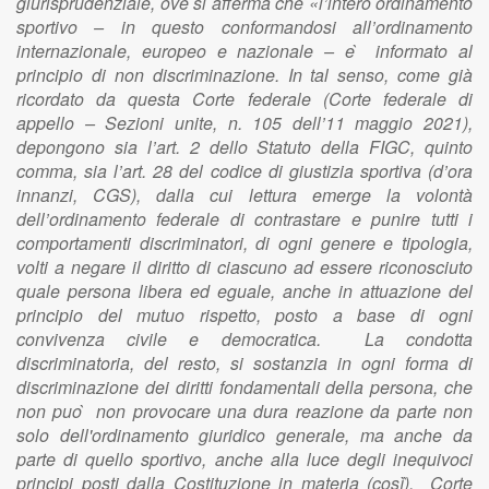
giurisprudenziale, ove si afferma che «l’intero ordinamento
sportivo – in questo conformandosi all’ordinamento
internazionale, europeo e nazionale – e ̀ informato al
principio di non discriminazione. In tal senso, come già
ricordato da questa Corte federale (Corte federale di
appello – Sezioni unite, n. 105 dell’11 maggio 2021),
depongono sia l’art. 2 dello Statuto della FIGC, quinto
comma, sia l’art. 28 del codice di giustizia sportiva (d’ora
innanzi, CGS), dalla cui lettura emerge la volontà
dell’ordinamento federale di contrastare e punire tutti i
comportamenti discriminatori, di ogni genere e tipologia,
volti a negare il diritto di ciascuno ad essere riconosciuto
quale persona libera ed eguale, anche in attuazione del
principio del mutuo rispetto, posto a base di ogni
convivenza civile e democratica. La condotta
discriminatoria, del resto, si sostanzia in ogni forma di
discriminazione dei diritti fondamentali della persona, che
non puo ̀ non provocare una dura reazione da parte non
solo dell'ordinamento giuridico generale, ma anche da
parte di quello sportivo, anche alla luce degli inequivoci
principi posti dalla Costituzione in materia (così)̀, Corte