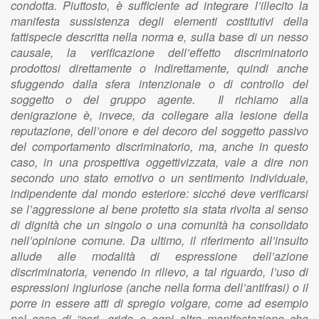
condotta. Piuttosto, è sufficiente ad integrare l’illecito la
manifesta sussistenza degli elementi costitutivi della
fattispecie descritta nella norma e, sulla base di un nesso
causale, la verificazione dell’effetto discriminatorio
prodottosi direttamente o indirettamente, quindi anche
sfuggendo dalla sfera intenzionale o di controllo del
soggetto o del gruppo agente. Il richiamo alla
denigrazione è, invece, da collegare alla lesione della
reputazione, dell’onore e del decoro del soggetto passivo
del comportamento discriminatorio, ma, anche in questo
caso, in una prospettiva oggettivizzata, vale a dire non
secondo uno stato emotivo o un sentimento individuale,
indipendente dal mondo esteriore: sicché deve verificarsi
se l’aggressione al bene protetto sia stata rivolta al senso
di dignità che un singolo o una comunità ha consolidato
nell’opinione comune. Da ultimo, il riferimento all’insulto
allude alle modalità di espressione dell’azione
discriminatoria, venendo in rilievo, a tal riguardo, l’uso di
espressioni ingiuriose (anche nella forma dell’antifrasi) o il
porre in essere atti di spregio volgare, come ad esempio
nel caso di “cori, grida e ogni altra manifestazione che