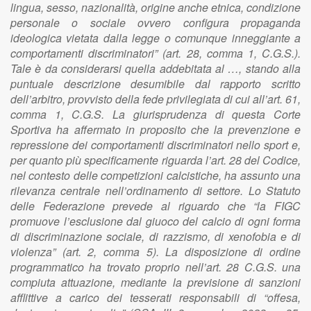
lingua, sesso, nazionalità, origine anche etnica, condizione
personale o sociale ovvero configura propaganda
ideologica vietata dalla legge o comunque inneggiante a
comportamenti discriminatori” (art. 28, comma 1, C.G.S.).
Tale è da considerarsi quella addebitata al …, stando alla
puntuale descrizione desumibile dal rapporto scritto
dell’arbitro, provvisto della fede privilegiata di cui all’art. 61,
comma 1, C.G.S. La giurisprudenza di questa Corte
Sportiva ha affermato in proposito che la prevenzione e
repressione dei comportamenti discriminatori nello sport e,
per quanto più specificamente riguarda l’art. 28 del Codice,
nel contesto delle competizioni calcistiche, ha assunto una
rilevanza centrale nell’ordinamento di settore. Lo Statuto
delle Federazione prevede al riguardo che “la FIGC
promuove l’esclusione dal giuoco del calcio di ogni forma
di discriminazione sociale, di razzismo, di xenofobia e di
violenza” (art. 2, comma 5). La disposizione di ordine
programmatico ha trovato proprio nell’art. 28 C.G.S. una
compiuta attuazione, mediante la previsione di sanzioni
afflittive a carico dei tesserati responsabili di “offesa,