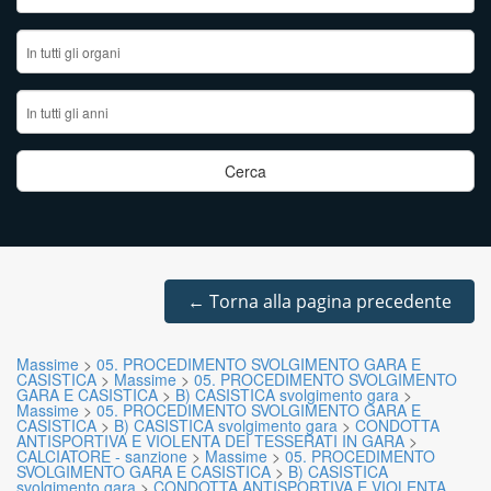
←
Torna alla pagina precedente
Massime
>
05. PROCEDIMENTO SVOLGIMENTO GARA E
CASISTICA
>
Massime
>
05. PROCEDIMENTO SVOLGIMENTO
GARA E CASISTICA
>
B) CASISTICA svolgimento gara
>
Massime
>
05. PROCEDIMENTO SVOLGIMENTO GARA E
CASISTICA
>
B) CASISTICA svolgimento gara
>
CONDOTTA
ANTISPORTIVA E VIOLENTA DEI TESSERATI IN GARA
>
CALCIATORE - sanzione
>
Massime
>
05. PROCEDIMENTO
SVOLGIMENTO GARA E CASISTICA
>
B) CASISTICA
svolgimento gara
>
CONDOTTA ANTISPORTIVA E VIOLENTA