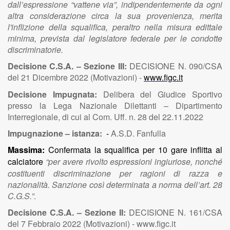
dall’espressione “vattene via”, indipendentemente da ogni
altra considerazione circa la sua provenienza, merita
l'inflizione della squalifica, peraltro nella misura edittale
minima, prevista dal legislatore federale per le condotte
discriminatorie.
Decisione C.S.A. – Sezione III:
DECISIONE N. 090/CSA
del 21 Dicembre 2022 (Motivazioni) -
www.figc.it
Decisione Impugnata:
Delibera del Giudice Sportivo
presso la Lega Nazionale Dilettanti – Dipartimento
Interregionale, di cui al Com. Uff. n. 28 del 22.11.2022
Impugnazione – istanza:
-
A.S.D. Fanfulla
Massima:
Confermata la squalifica per 10 gare inflitta al
calciatore
“per avere rivolto espressioni ingiuriose, nonché
costituenti discriminazione per ragioni di razza e
nazionalità. Sanzione così determinata a norma dell’art. 28
C.G.S.”
.
Decisione C.S.A. – Sezione II:
DECISIONE N. 161/CSA
del 7 Febbraio 2022 (Motivazioni) - www.figc.it