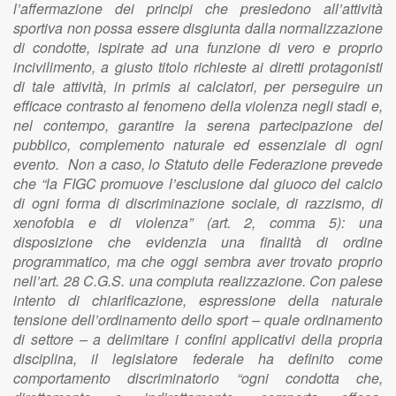
l’affermazione dei principi che presiedono all’attività
sportiva non possa essere disgiunta dalla normalizzazione
di condotte, ispirate ad una funzione di vero e proprio
incivilimento, a giusto titolo richieste ai diretti protagonisti
di tale attività, in primis ai calciatori, per perseguire un
efficace contrasto al fenomeno della violenza negli stadi e,
nel contempo, garantire la serena partecipazione del
pubblico, complemento naturale ed essenziale di ogni
evento. Non a caso, lo Statuto delle Federazione prevede
che “la FIGC promuove l’esclusione dal giuoco del calcio
di ogni forma di discriminazione sociale, di razzismo, di
xenofobia e di violenza” (art. 2, comma 5): una
disposizione che evidenzia una finalità di ordine
programmatico, ma che oggi sembra aver trovato proprio
nell’art. 28 C.G.S. una compiuta realizzazione. Con palese
intento di chiarificazione, espressione della naturale
tensione dell’ordinamento dello sport – quale ordinamento
di settore – a delimitare i confini applicativi della propria
disciplina, il legislatore federale ha definito come
comportamento discriminatorio “ogni condotta che,