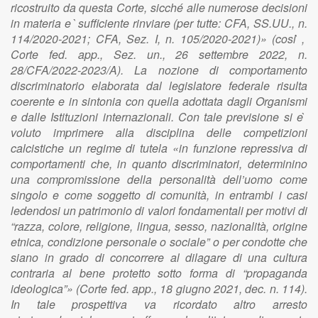
ricostruito da questa Corte, sicché alle numerose decisioni
in materia e ̀sufficiente rinviare (per tutte: CFA, SS.UU., n.
114/2020-2021; CFA, Sez. I, n. 105/2020-2021)» (cosi ̀,
Corte fed. app., Sez. un., 26 settembre 2022, n.
28/CFA/2022-2023/A). La nozione di comportamento
discriminatorio elaborata dal legislatore federale risulta
coerente e in sintonia con quella adottata dagli Organismi
e dalle Istituzioni internazionali. Con tale previsione si e ̀
voluto imprimere alla disciplina delle competizioni
calcistiche un regime di tutela «in funzione repressiva di
comportamenti che, in quanto discriminatori, determinino
una compromissione della personalità dell’uomo come
singolo e come soggetto di comunità, in entrambi i casi
ledendosi un patrimonio di valori fondamentali per motivi di
“razza, colore, religione, lingua, sesso, nazionalità, origine
etnica, condizione personale o sociale” o per condotte che
siano in grado di concorrere al dilagare di una cultura
contraria al bene protetto sotto forma di “propaganda
ideologica”» (Corte fed. app., 18 giugno 2021, dec. n. 114).
In tale prospettiva va ricordato altro arresto