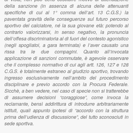
della sanzione (in assenza di alcuna delle attenuanti
specifiche di cui al 1° comma dell’art. 13 C.G.S.) la
paventata gravità delle conseguenze sul futuro percorso
sportivo del calciatore, né la sua giovane età: potendo al
contrario valorizzarsi, in senso negativo, la pronuncia
dell’offesa discriminatoria al di fuori del contesto agonistico
(negli spogliatoi, a gara terminata) e l’aver causato una
rissa tra le due compagini. Quanto all’invocata
applicazione di sanzioni commutate, è agevole osservare
che il complesso normativo di cui agli artt. 126, 127 e 128
C.G.S. è totalmente estraneo al giudizio sportivo, trovando
ingresso esclusivamente nell’ambito del procedimento
disciplinare e previo accordo con la Procura Federale.
Sicchè, a ben vedere, nel caso di specie non si tratterebbe
di assumere decisioni “coraggiose”, come invoca la
reclamante, bensì addirittura di introdurre arbitrariamente
istituti, quali appunto ipotesi di “accordo con la struttura
prima dell’udienza di discussione”, del tutto sconosciuti in
sede sportiva.