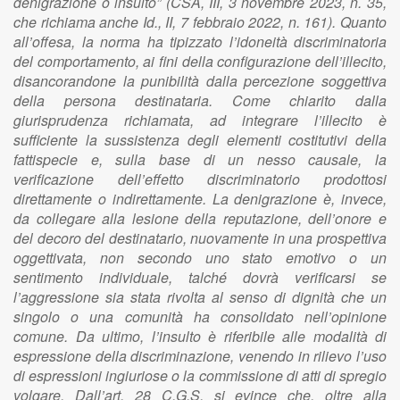
denigrazione o insulto” (CSA, III, 3 novembre 2023, n. 35,
che richiama anche Id., II, 7 febbraio 2022, n. 161). Quanto
all’offesa, la norma ha tipizzato l’idoneità discriminatoria
del comportamento, ai fini della configurazione dell’illecito,
disancorandone la punibilità dalla percezione soggettiva
della persona destinataria. Come chiarito dalla
giurisprudenza richiamata, ad integrare l’illecito è
sufficiente la sussistenza degli elementi costitutivi della
fattispecie e, sulla base di un nesso causale, la
verificazione dell’effetto discriminatorio prodottosi
direttamente o indirettamente. La denigrazione è, invece,
da collegare alla lesione della reputazione, dell’onore e
del decoro del destinatario, nuovamente in una prospettiva
oggettivata, non secondo uno stato emotivo o un
sentimento individuale, talché dovrà verificarsi se
l’aggressione sia stata rivolta al senso di dignità che un
singolo o una comunità ha consolidato nell’opinione
comune. Da ultimo, l’insulto è riferibile alle modalità di
espressione della discriminazione, venendo in rilievo l’uso
di espressioni ingiuriose o la commissione di atti di spregio
volgare. Dall’art. 28 C.G.S. si evince che, oltre alla