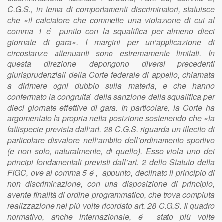
C.G.S., in tema di comportamenti discriminatori, statuisce
che «il calciatore che commette una violazione di cui al
comma 1 e ̀ punito con la squalifica per almeno dieci
giornate di gara». I margini per un’applicazione di
circostanze attenuanti sono estremamente limitati. In
questa direzione depongono diversi precedenti
giurisprudenziali della Corte federale di appello, chiamata
a dirimere ogni dubbio sulla materia, e che hanno
confermato la congruita ̀ della sanzione della squalifica per
dieci giornate effettive di gara. In particolare, la Corte ha
argomentato la propria netta posizione sostenendo che «la
fattispecie prevista dall’art. 28 C.G.S. riguarda un illecito di
particolare disvalore nell’ambito dell’ordinamento sportivo
(e non solo, naturalmente, di quello). Esso viola uno dei
principi fondamentali previsti dall’art. 2 dello Statuto della
FIGC, ove al comma 5 e ̀, appunto, declinato il principio di
non discriminazione, con una disposizione di principio,
avente finalità di ordine programmatico, che trova compiuta
realizzazione nel più volte ricordato art. 28 C.G.S. Il quadro
normativo, anche internazionale, e ̀ stato più volte